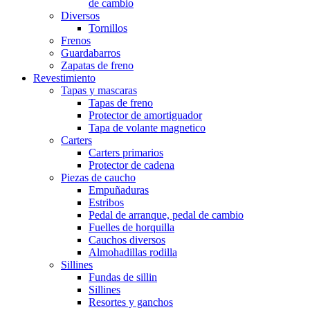
de cambio
Diversos
Tornillos
Frenos
Guardabarros
Zapatas de freno
Revestimiento
Tapas y mascaras
Tapas de freno
Protector de amortiguador
Tapa de volante magnetico
Carters
Carters primarios
Protector de cadena
Piezas de caucho
Empuñaduras
Estribos
Pedal de arranque, pedal de cambio
Fuelles de horquilla
Cauchos diversos
Almohadillas rodilla
Sillines
Fundas de sillin
Sillines
Resortes y ganchos