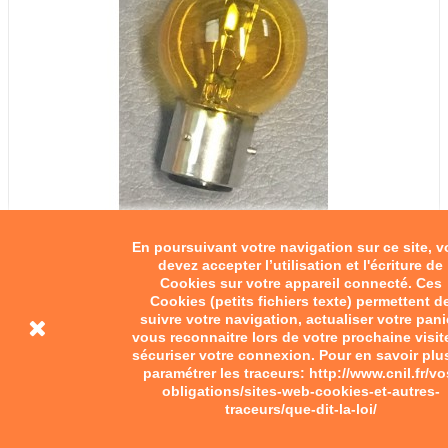
En poursuivant votre navigation sur ce site, 
devez accepter l’utilisation et l'écriture de
Cookies sur votre appareil connecté. Ces
Cookies (petits fichiers texte) permettent d
suivre votre navigation, actualiser votre pani
vous reconnaitre lors de votre prochaine visit
sécuriser votre connexion. Pour en savoir plu
paramétrer les traceurs: http://www.cnil.fr/vo
obligations/sites-web-cookies-et-autres-
traceurs/que-dit-la-loi/