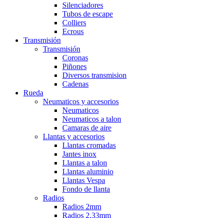
Silenciadores
Tubos de escape
Colliers
Ecrous
Transmisión
Transmisión
Coronas
Piñones
Diversos transmision
Cadenas
Rueda
Neumaticos y accesorios
Neumaticos
Neumaticos a talon
Camaras de aire
Llantas y accesorios
Llantas cromadas
Jantes inox
Llantas a talon
Llantas aluminio
Llantas Vespa
Fondo de llanta
Radios
Radios 2mm
Radios 2,33mm