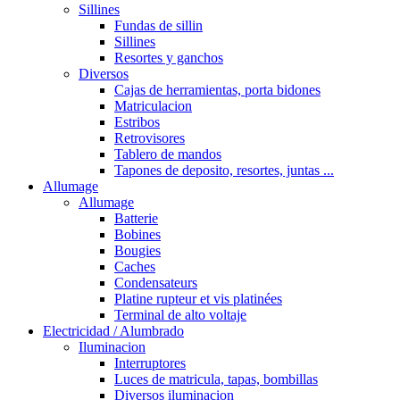
Sillines
Fundas de sillin
Sillines
Resortes y ganchos
Diversos
Cajas de herramientas, porta bidones
Matriculacion
Estribos
Retrovisores
Tablero de mandos
Tapones de deposito, resortes, juntas ...
Allumage
Allumage
Batterie
Bobines
Bougies
Caches
Condensateurs
Platine rupteur et vis platinées
Terminal de alto voltaje
Electricidad / Alumbrado
Iluminacion
Interruptores
Luces de matricula, tapas, bombillas
Diversos iluminacion