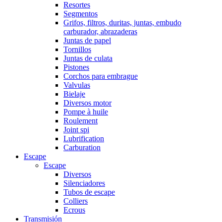
Resortes
Segmentos
Grifos, filtros, duritas, juntas, embudo
carburador, abrazaderas
Juntas de papel
Tornillos
Juntas de culata
Pistones
Corchos para embrague
Valvulas
Bielaje
Diversos motor
Pompe à huile
Roulement
Joint spi
Lubrification
Carburation
Escape
Escape
Diversos
Silenciadores
Tubos de escape
Colliers
Ecrous
Transmisión