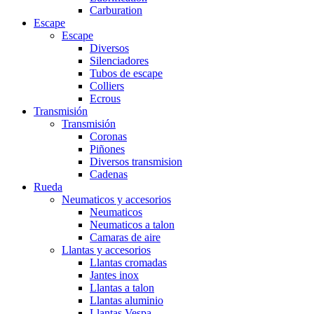
Carburation
Escape
Escape
Diversos
Silenciadores
Tubos de escape
Colliers
Ecrous
Transmisión
Transmisión
Coronas
Piñones
Diversos transmision
Cadenas
Rueda
Neumaticos y accesorios
Neumaticos
Neumaticos a talon
Camaras de aire
Llantas y accesorios
Llantas cromadas
Jantes inox
Llantas a talon
Llantas aluminio
Llantas Vespa