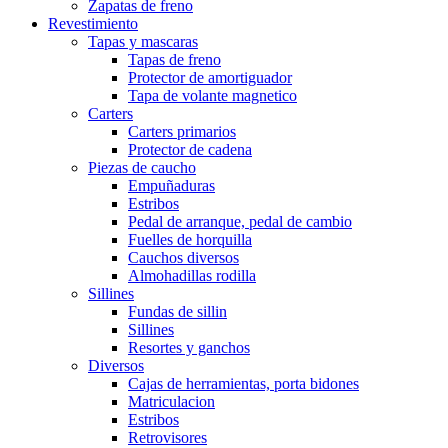
Zapatas de freno
Revestimiento
Tapas y mascaras
Tapas de freno
Protector de amortiguador
Tapa de volante magnetico
Carters
Carters primarios
Protector de cadena
Piezas de caucho
Empuñaduras
Estribos
Pedal de arranque, pedal de cambio
Fuelles de horquilla
Cauchos diversos
Almohadillas rodilla
Sillines
Fundas de sillin
Sillines
Resortes y ganchos
Diversos
Cajas de herramientas, porta bidones
Matriculacion
Estribos
Retrovisores