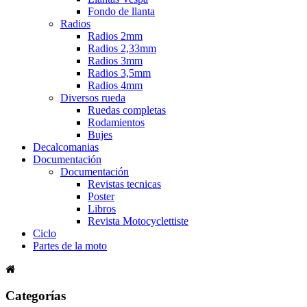
Fondo de llanta
Radios
Radios 2mm
Radios 2,33mm
Radios 3mm
Radios 3,5mm
Radios 4mm
Diversos rueda
Ruedas completas
Rodamientos
Bujes
Decalcomanias
Documentación
Documentación
Revistas tecnicas
Poster
Libros
Revista Motocyclettiste
Ciclo
Partes de la moto
Categorías