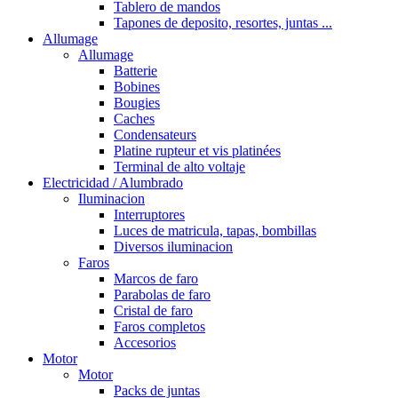
Tablero de mandos
Tapones de deposito, resortes, juntas ...
Allumage
Allumage
Batterie
Bobines
Bougies
Caches
Condensateurs
Platine rupteur et vis platinées
Terminal de alto voltaje
Electricidad / Alumbrado
Iluminacion
Interruptores
Luces de matricula, tapas, bombillas
Diversos iluminacion
Faros
Marcos de faro
Parabolas de faro
Cristal de faro
Faros completos
Accesorios
Motor
Motor
Packs de juntas