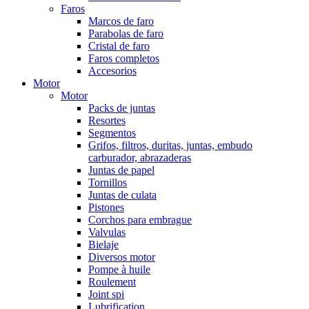
Faros
Marcos de faro
Parabolas de faro
Cristal de faro
Faros completos
Accesorios
Motor
Motor
Packs de juntas
Resortes
Segmentos
Grifos, filtros, duritas, juntas, embudo
carburador, abrazaderas
Juntas de papel
Tornillos
Juntas de culata
Pistones
Corchos para embrague
Valvulas
Bielaje
Diversos motor
Pompe à huile
Roulement
Joint spi
Lubrification