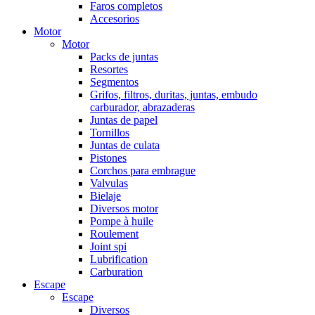
Faros completos
Accesorios
Motor
Motor
Packs de juntas
Resortes
Segmentos
Grifos, filtros, duritas, juntas, embudo
carburador, abrazaderas
Juntas de papel
Tornillos
Juntas de culata
Pistones
Corchos para embrague
Valvulas
Bielaje
Diversos motor
Pompe à huile
Roulement
Joint spi
Lubrification
Carburation
Escape
Escape
Diversos