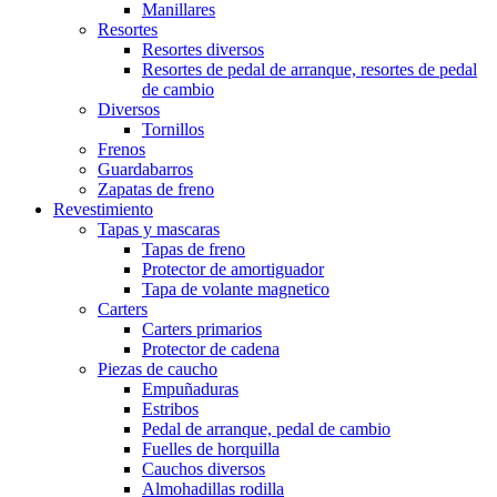
Manillares
Resortes
Resortes diversos
Resortes de pedal de arranque, resortes de pedal
de cambio
Diversos
Tornillos
Frenos
Guardabarros
Zapatas de freno
Revestimiento
Tapas y mascaras
Tapas de freno
Protector de amortiguador
Tapa de volante magnetico
Carters
Carters primarios
Protector de cadena
Piezas de caucho
Empuñaduras
Estribos
Pedal de arranque, pedal de cambio
Fuelles de horquilla
Cauchos diversos
Almohadillas rodilla