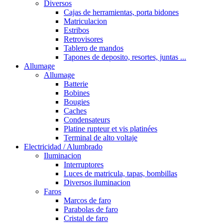
Diversos
Cajas de herramientas, porta bidones
Matriculacion
Estribos
Retrovisores
Tablero de mandos
Tapones de deposito, resortes, juntas ...
Allumage
Allumage
Batterie
Bobines
Bougies
Caches
Condensateurs
Platine rupteur et vis platinées
Terminal de alto voltaje
Electricidad / Alumbrado
Iluminacion
Interruptores
Luces de matricula, tapas, bombillas
Diversos iluminacion
Faros
Marcos de faro
Parabolas de faro
Cristal de faro