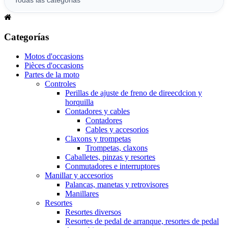
Categorías
Motos d'occasions
Pièces d'occasions
Partes de la moto
Controles
Perillas de ajuste de freno de direecdcion y
horquilla
Contadores y cables
Contadores
Cables y accesorios
Claxons y trompetas
Trompetas, claxons
Caballetes, pinzas y resortes
Conmutadores e interruptores
Manillar y accesorios
Palancas, manetas y retrovisores
Manillares
Resortes
Resortes diversos
Resortes de pedal de arranque, resortes de pedal