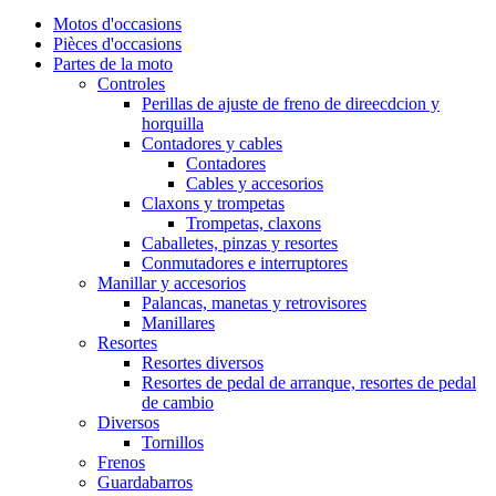
Motos d'occasions
Pièces d'occasions
Partes de la moto
Controles
Perillas de ajuste de freno de direecdcion y
horquilla
Contadores y cables
Contadores
Cables y accesorios
Claxons y trompetas
Trompetas, claxons
Caballetes, pinzas y resortes
Conmutadores e interruptores
Manillar y accesorios
Palancas, manetas y retrovisores
Manillares
Resortes
Resortes diversos
Resortes de pedal de arranque, resortes de pedal
de cambio
Diversos
Tornillos
Frenos
Guardabarros