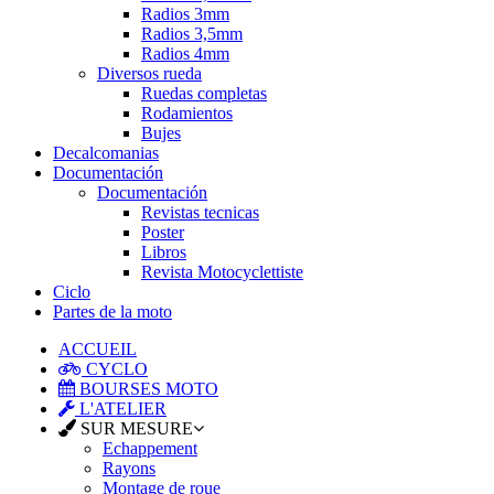
Radios 3mm
Radios 3,5mm
Radios 4mm
Diversos rueda
Ruedas completas
Rodamientos
Bujes
Decalcomanias
Documentación
Documentación
Revistas tecnicas
Poster
Libros
Revista Motocyclettiste
Ciclo
Partes de la moto
ACCUEIL
CYCLO
BOURSES MOTO
L'ATELIER
SUR MESURE
Echappement
Rayons
Montage de roue