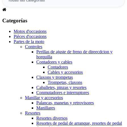
Categorías
Motos d'occasions
Pièces d'occasions
Partes de la moto
Controles
Perillas de ajuste de freno de direecdcion y
horquilla
Contadores y cables
Contadores
Cables y accesorios
Claxons y trompetas
Trompetas, claxons
Caballetes, pinzas y resortes
Conmutadores e interruptores
Manillar y accesorios
Palancas, manetas y retrovisores
Manillares
Resortes
Resortes diversos
Resortes de pedal de arranque, resortes de pedal