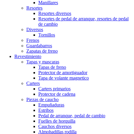
Manillares
Resortes
Resortes diversos
Resortes de pedal de arranque, resortes de pedal
de cambio
Diversos
Tornillos
Frenos
Guardabarros
Zapatas de freno
Revestimiento
Tapas y mascaras
Tapas de freno
Protector de amortiguador
Tapa de volante magnetico
Carters
Carters primarios
Protector de cadena
Piezas de caucho
Empuñaduras
Estribos
Pedal de arranque, pedal de cambio
Fuelles de horquilla
Cauchos diversos
Almohadillas rodilla