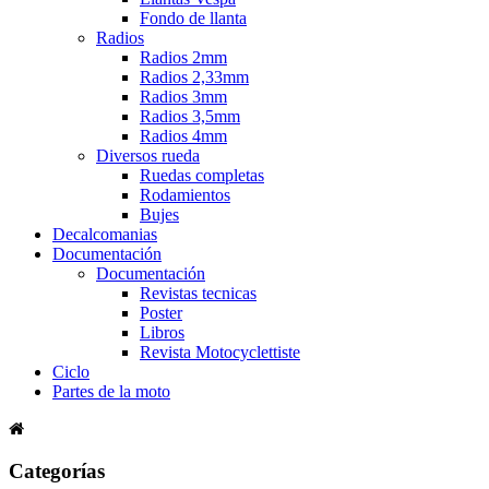
Fondo de llanta
Radios
Radios 2mm
Radios 2,33mm
Radios 3mm
Radios 3,5mm
Radios 4mm
Diversos rueda
Ruedas completas
Rodamientos
Bujes
Decalcomanias
Documentación
Documentación
Revistas tecnicas
Poster
Libros
Revista Motocyclettiste
Ciclo
Partes de la moto
Categorías