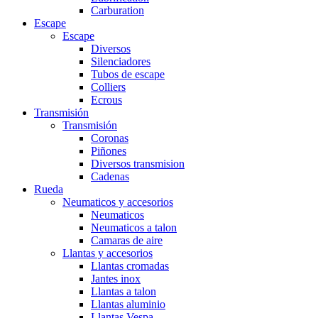
Carburation
Escape
Escape
Diversos
Silenciadores
Tubos de escape
Colliers
Ecrous
Transmisión
Transmisión
Coronas
Piñones
Diversos transmision
Cadenas
Rueda
Neumaticos y accesorios
Neumaticos
Neumaticos a talon
Camaras de aire
Llantas y accesorios
Llantas cromadas
Jantes inox
Llantas a talon
Llantas aluminio
Llantas Vespa