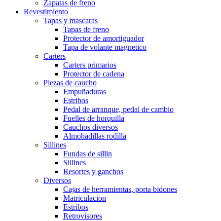
Zapatas de freno
Revestimiento
Tapas y mascaras
Tapas de freno
Protector de amortiguador
Tapa de volante magnetico
Carters
Carters primarios
Protector de cadena
Piezas de caucho
Empuñaduras
Estribos
Pedal de arranque, pedal de cambio
Fuelles de horquilla
Cauchos diversos
Almohadillas rodilla
Sillines
Fundas de sillin
Sillines
Resortes y ganchos
Diversos
Cajas de herramientas, porta bidones
Matriculacion
Estribos
Retrovisores