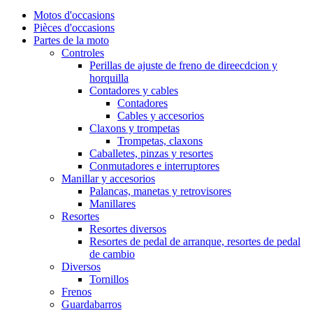
Motos d'occasions
Pièces d'occasions
Partes de la moto
Controles
Perillas de ajuste de freno de direecdcion y
horquilla
Contadores y cables
Contadores
Cables y accesorios
Claxons y trompetas
Trompetas, claxons
Caballetes, pinzas y resortes
Conmutadores e interruptores
Manillar y accesorios
Palancas, manetas y retrovisores
Manillares
Resortes
Resortes diversos
Resortes de pedal de arranque, resortes de pedal
de cambio
Diversos
Tornillos
Frenos
Guardabarros