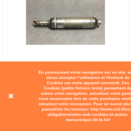
En poursuivant votre navigation sur ce site, 
devez accepter l’utilisation et l'écriture de
Cookies sur votre appareil connecté. Ces
Cookies (petits fichiers texte) permettent d
suivre votre navigation, actualiser votre pani
vous reconnaitre lors de votre prochaine visit
sécuriser votre connexion. Pour en savoir plu
paramétrer les traceurs: http://www.cnil.fr/vo
obligations/sites-web-cookies-et-autres-
traceurs/que-dit-la-loi/