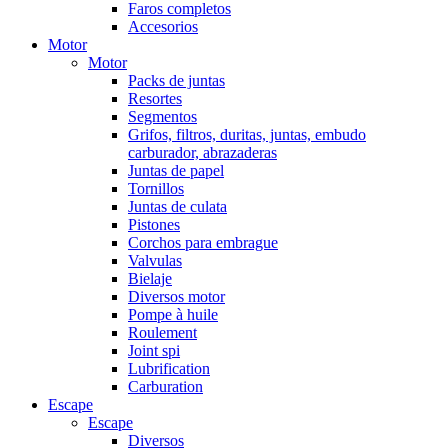
Faros completos
Accesorios
Motor
Motor
Packs de juntas
Resortes
Segmentos
Grifos, filtros, duritas, juntas, embudo
carburador, abrazaderas
Juntas de papel
Tornillos
Juntas de culata
Pistones
Corchos para embrague
Valvulas
Bielaje
Diversos motor
Pompe à huile
Roulement
Joint spi
Lubrification
Carburation
Escape
Escape
Diversos