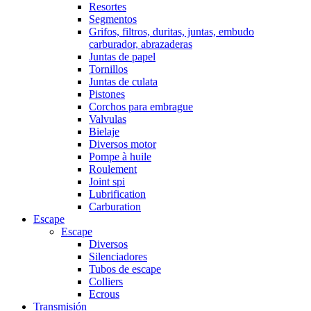
Resortes
Segmentos
Grifos, filtros, duritas, juntas, embudo
carburador, abrazaderas
Juntas de papel
Tornillos
Juntas de culata
Pistones
Corchos para embrague
Valvulas
Bielaje
Diversos motor
Pompe à huile
Roulement
Joint spi
Lubrification
Carburation
Escape
Escape
Diversos
Silenciadores
Tubos de escape
Colliers
Ecrous
Transmisión