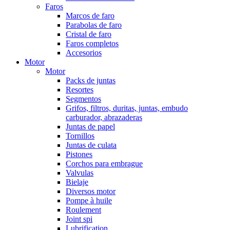
Faros
Marcos de faro
Parabolas de faro
Cristal de faro
Faros completos
Accesorios
Motor
Motor
Packs de juntas
Resortes
Segmentos
Grifos, filtros, duritas, juntas, embudo
carburador, abrazaderas
Juntas de papel
Tornillos
Juntas de culata
Pistones
Corchos para embrague
Valvulas
Bielaje
Diversos motor
Pompe à huile
Roulement
Joint spi
Lubrification