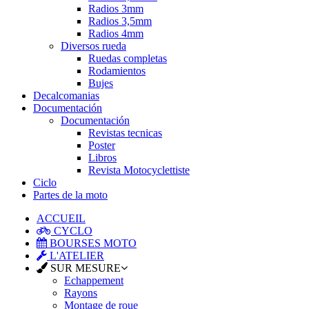
Radios 3mm
Radios 3,5mm
Radios 4mm
Diversos rueda
Ruedas completas
Rodamientos
Bujes
Decalcomanias
Documentación
Documentación
Revistas tecnicas
Poster
Libros
Revista Motocyclettiste
Ciclo
Partes de la moto
ACCUEIL
CYCLO
BOURSES MOTO
L'ATELIER
SUR MESURE
Echappement
Rayons
Montage de roue