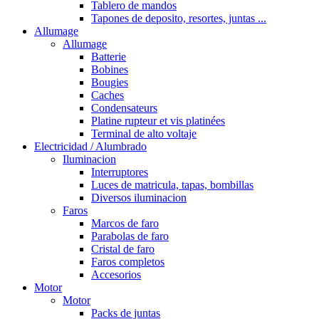
Tablero de mandos
Tapones de deposito, resortes, juntas ...
Allumage
Allumage
Batterie
Bobines
Bougies
Caches
Condensateurs
Platine rupteur et vis platinées
Terminal de alto voltaje
Electricidad / Alumbrado
Iluminacion
Interruptores
Luces de matricula, tapas, bombillas
Diversos iluminacion
Faros
Marcos de faro
Parabolas de faro
Cristal de faro
Faros completos
Accesorios
Motor
Motor
Packs de juntas