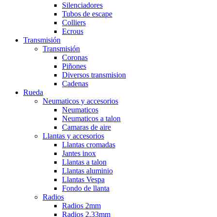
Silenciadores
Tubos de escape
Colliers
Ecrous
Transmisión
Transmisión
Coronas
Piñones
Diversos transmision
Cadenas
Rueda
Neumaticos y accesorios
Neumaticos
Neumaticos a talon
Camaras de aire
Llantas y accesorios
Llantas cromadas
Jantes inox
Llantas a talon
Llantas aluminio
Llantas Vespa
Fondo de llanta
Radios
Radios 2mm
Radios 2,33mm