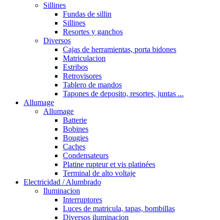
Sillines
Fundas de sillin
Sillines
Resortes y ganchos
Diversos
Cajas de herramientas, porta bidones
Matriculacion
Estribos
Retrovisores
Tablero de mandos
Tapones de deposito, resortes, juntas ...
Allumage
Allumage
Batterie
Bobines
Bougies
Caches
Condensateurs
Platine rupteur et vis platinées
Terminal de alto voltaje
Electricidad / Alumbrado
Iluminacion
Interruptores
Luces de matricula, tapas, bombillas
Diversos iluminacion