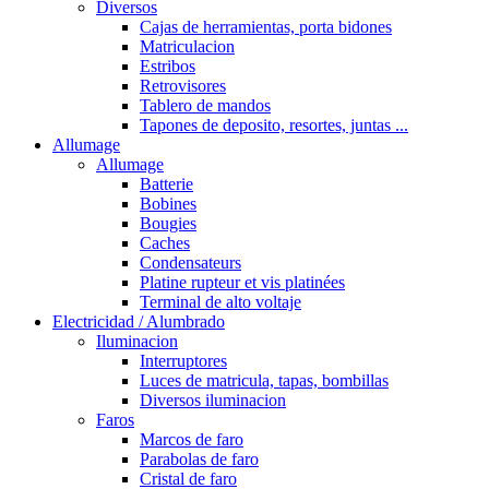
Diversos
Cajas de herramientas, porta bidones
Matriculacion
Estribos
Retrovisores
Tablero de mandos
Tapones de deposito, resortes, juntas ...
Allumage
Allumage
Batterie
Bobines
Bougies
Caches
Condensateurs
Platine rupteur et vis platinées
Terminal de alto voltaje
Electricidad / Alumbrado
Iluminacion
Interruptores
Luces de matricula, tapas, bombillas
Diversos iluminacion
Faros
Marcos de faro
Parabolas de faro
Cristal de faro