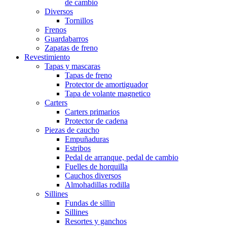
de cambio
Diversos
Tornillos
Frenos
Guardabarros
Zapatas de freno
Revestimiento
Tapas y mascaras
Tapas de freno
Protector de amortiguador
Tapa de volante magnetico
Carters
Carters primarios
Protector de cadena
Piezas de caucho
Empuñaduras
Estribos
Pedal de arranque, pedal de cambio
Fuelles de horquilla
Cauchos diversos
Almohadillas rodilla
Sillines
Fundas de sillin
Sillines
Resortes y ganchos