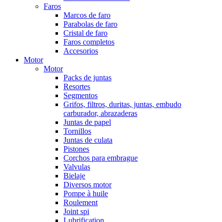
Faros
Marcos de faro
Parabolas de faro
Cristal de faro
Faros completos
Accesorios
Motor
Motor
Packs de juntas
Resortes
Segmentos
Grifos, filtros, duritas, juntas, embudo
carburador, abrazaderas
Juntas de papel
Tornillos
Juntas de culata
Pistones
Corchos para embrague
Valvulas
Bielaje
Diversos motor
Pompe à huile
Roulement
Joint spi
Lubrification