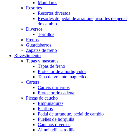
Manillares
Resortes
Resortes diversos
Resortes de pedal de arranque, resortes de pedal
de cambio
Diversos
Tornillos
Frenos
Guardabarros
Zapatas de freno
Revestimiento
Tapas y mascaras
Tapas de freno
Protector de amortiguador
Tapa de volante magnetico
Carters
Carters primarios
Protector de cadena
Piezas de caucho
Empuñaduras
Estribos
Pedal de arranque, pedal de cambio
Fuelles de horquilla
Cauchos diversos
Almohadillas rodilla