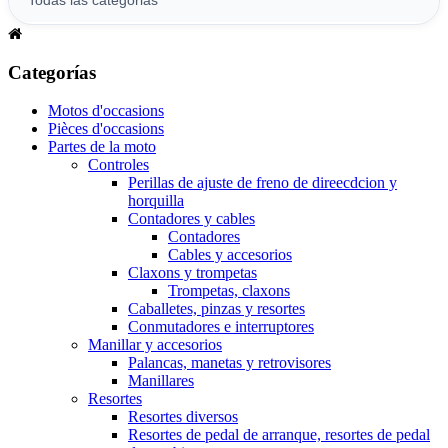
Categorías
Motos d'occasions
Pièces d'occasions
Partes de la moto
Controles
Perillas de ajuste de freno de direecdcion y
horquilla
Contadores y cables
Contadores
Cables y accesorios
Claxons y trompetas
Trompetas, claxons
Caballetes, pinzas y resortes
Conmutadores e interruptores
Manillar y accesorios
Palancas, manetas y retrovisores
Manillares
Resortes
Resortes diversos
Resortes de pedal de arranque, resortes de pedal