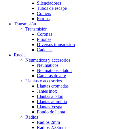
Silenciadores
Tubos de escape
Colliers
Ecrous
Transmisión
Transmisión
Coronas
Piñones
Diversos transmision
Cadenas
Rueda
Neumaticos y accesorios
Neumaticos
Neumaticos a talon
Camaras de aire
Llantas y accesorios
Llantas cromadas
Jantes inox
Llantas a talon
Llantas aluminio
Llantas Vespa
Fondo de llanta
Radios
Radios 2mm
Radios 2,33mm