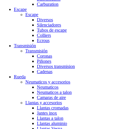
Carburation
Escape
Escape
Diversos
Silenciadores
Tubos de escape
Colliers
Ecrous
Transmisión
Transmisión
Coronas
Piñones
Diversos transmision
Cadenas
Rueda
Neumaticos y accesorios
Neumaticos
Neumaticos a talon
Camaras de aire
Llantas y accesorios
Llantas cromadas
Jantes inox
Llantas a talon
Llantas aluminio
Llantas Vespa