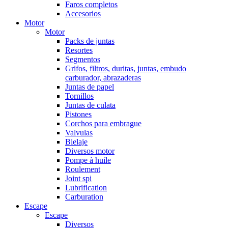
Faros completos
Accesorios
Motor
Motor
Packs de juntas
Resortes
Segmentos
Grifos, filtros, duritas, juntas, embudo
carburador, abrazaderas
Juntas de papel
Tornillos
Juntas de culata
Pistones
Corchos para embrague
Valvulas
Bielaje
Diversos motor
Pompe à huile
Roulement
Joint spi
Lubrification
Carburation
Escape
Escape
Diversos