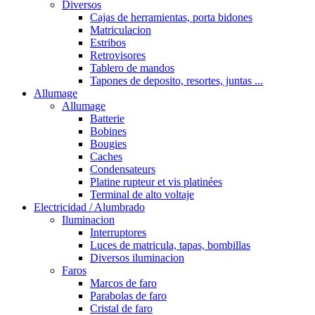
Diversos
Cajas de herramientas, porta bidones
Matriculacion
Estribos
Retrovisores
Tablero de mandos
Tapones de deposito, resortes, juntas ...
Allumage
Allumage
Batterie
Bobines
Bougies
Caches
Condensateurs
Platine rupteur et vis platinées
Terminal de alto voltaje
Electricidad / Alumbrado
Iluminacion
Interruptores
Luces de matricula, tapas, bombillas
Diversos iluminacion
Faros
Marcos de faro
Parabolas de faro
Cristal de faro