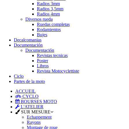
Radios 3mm
Radios 3,5mm
Radios 4mm
Diversos rueda
Ruedas completas
Rodamientos
Bujes
Decalcomanias
Documentación
Documentación
Revistas tecnicas
Poster
Libros
Revista Motocyclettiste
Ciclo
Partes de la moto
ACCUEIL
CYCLO
BOURSES MOTO
L'ATELIER
SUR MESURE
Echappement
Rayons
Montage de roue