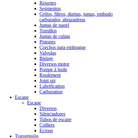
Resortes
Segmentos
Grifos, filtros, duritas, juntas, embudo
carburador, abrazaderas
Juntas de papel
Tornillos
Juntas de culata
Pistones
Corchos para embrague
Valvulas
Bielaje
Diversos motor
Pompe à huile
Roulement
Joint spi
Lubrification
Carburation
Escape
Escape
Diversos
Silenciadores
Tubos de escape
Colliers
Ecrous
Transmisión