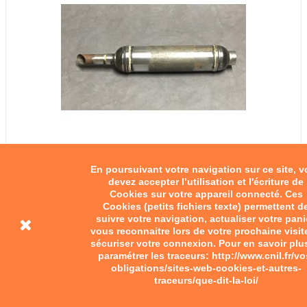
En poursuivant votre navigation sur ce site, 
devez accepter l’utilisation et l'écriture de
Cookies sur votre appareil connecté. Ces
Cookies (petits fichiers texte) permettent d
suivre votre navigation, actualiser votre pani
vous reconnaitre lors de votre prochaine visit
sécuriser votre connexion. Pour en savoir plu
paramétrer les traceurs: http://www.cnil.fr/vo
obligations/sites-web-cookies-et-autres-
traceurs/que-dit-la-loi/