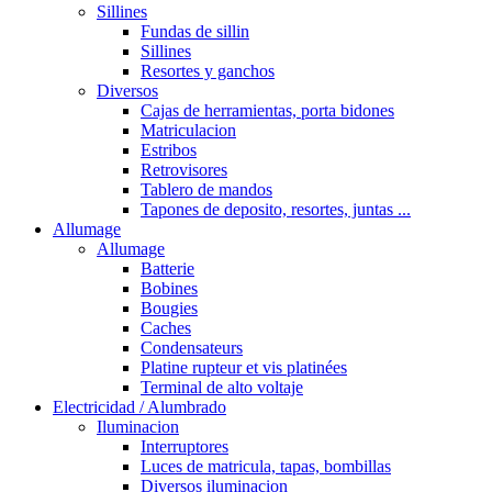
Sillines
Fundas de sillin
Sillines
Resortes y ganchos
Diversos
Cajas de herramientas, porta bidones
Matriculacion
Estribos
Retrovisores
Tablero de mandos
Tapones de deposito, resortes, juntas ...
Allumage
Allumage
Batterie
Bobines
Bougies
Caches
Condensateurs
Platine rupteur et vis platinées
Terminal de alto voltaje
Electricidad / Alumbrado
Iluminacion
Interruptores
Luces de matricula, tapas, bombillas
Diversos iluminacion