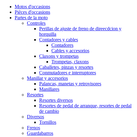
Motos d'occasions
Pièces d'occasions
Partes de la moto
Controles
Perillas de ajuste de freno de direecdcion y
horquilla
Contadores y cables
Contadores
Cables y accesorios
Claxons y trompetas
Trompetas, claxons
Caballetes, pinzas y resortes
Conmutadores e interruptores
Manillar y accesorios
Palancas, manetas y retrovisores
Manillares
Resortes
Resortes diversos
Resortes de pedal de arranque, resortes de pedal
de cambio
Diversos
Tornillos
Frenos
Guardabarros