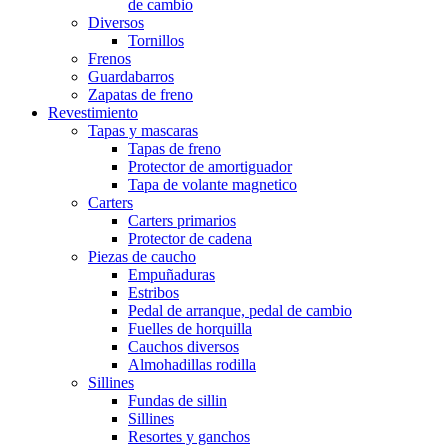
de cambio
Diversos
Tornillos
Frenos
Guardabarros
Zapatas de freno
Revestimiento
Tapas y mascaras
Tapas de freno
Protector de amortiguador
Tapa de volante magnetico
Carters
Carters primarios
Protector de cadena
Piezas de caucho
Empuñaduras
Estribos
Pedal de arranque, pedal de cambio
Fuelles de horquilla
Cauchos diversos
Almohadillas rodilla
Sillines
Fundas de sillin
Sillines
Resortes y ganchos