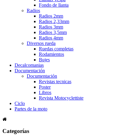
Fondo de llanta
Radios
Radios 2mm
Radios 2,33mm
Radios 3mm
Radios 3,5mm
Radios 4mm
Diversos rueda
Ruedas completas
Rodamientos
Bujes
Decalcomanias
Documentación
Documentación
Revistas tecnicas
Poster
Libros
Revista Motocyclettiste
Ciclo
Partes de la moto
Categorías