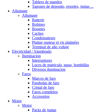
Tablero de mandos
Tapones de deposito, resortes, juntas ...
Allumage
Allumage
Batterie
Bobines
Bougies
Caches
Condensateurs
Platine rupteur et vis platinées
Terminal de alto voltaje
Electricidad / Alumbrado
Iluminacion
Interruptores
Luces de matricula, tapas, bombillas
Diversos iluminacion
Faros
Marcos de faro
Parabolas de faro
Cristal de faro
Faros completos
Accesorios
Motor
Motor
Packs de juntas