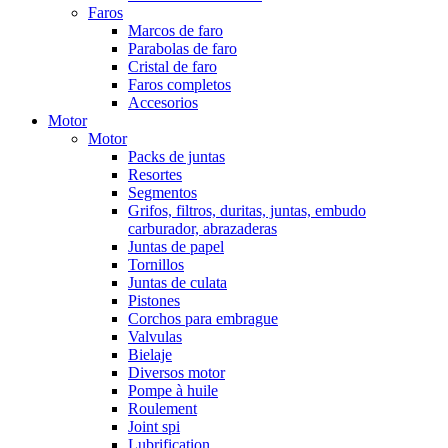
Faros
Marcos de faro
Parabolas de faro
Cristal de faro
Faros completos
Accesorios
Motor
Motor
Packs de juntas
Resortes
Segmentos
Grifos, filtros, duritas, juntas, embudo
carburador, abrazaderas
Juntas de papel
Tornillos
Juntas de culata
Pistones
Corchos para embrague
Valvulas
Bielaje
Diversos motor
Pompe à huile
Roulement
Joint spi
Lubrification