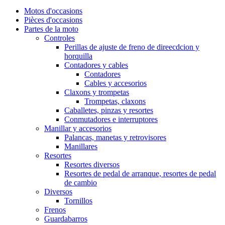
Motos d'occasions
Pièces d'occasions
Partes de la moto
Controles
Perillas de ajuste de freno de direecdcion y
horquilla
Contadores y cables
Contadores
Cables y accesorios
Claxons y trompetas
Trompetas, claxons
Caballetes, pinzas y resortes
Conmutadores e interruptores
Manillar y accesorios
Palancas, manetas y retrovisores
Manillares
Resortes
Resortes diversos
Resortes de pedal de arranque, resortes de pedal
de cambio
Diversos
Tornillos
Frenos
Guardabarros