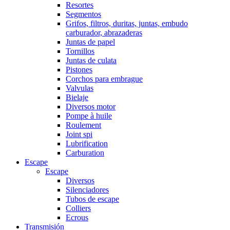
Resortes
Segmentos
Grifos, filtros, duritas, juntas, embudo
carburador, abrazaderas
Juntas de papel
Tornillos
Juntas de culata
Pistones
Corchos para embrague
Valvulas
Bielaje
Diversos motor
Pompe à huile
Roulement
Joint spi
Lubrification
Carburation
Escape
Escape
Diversos
Silenciadores
Tubos de escape
Colliers
Ecrous
Transmisión