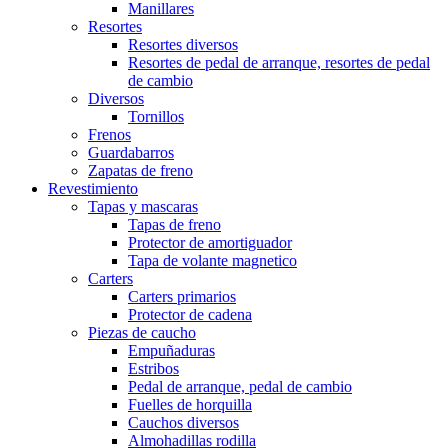
Manillares
Resortes
Resortes diversos
Resortes de pedal de arranque, resortes de pedal
de cambio
Diversos
Tornillos
Frenos
Guardabarros
Zapatas de freno
Revestimiento
Tapas y mascaras
Tapas de freno
Protector de amortiguador
Tapa de volante magnetico
Carters
Carters primarios
Protector de cadena
Piezas de caucho
Empuñaduras
Estribos
Pedal de arranque, pedal de cambio
Fuelles de horquilla
Cauchos diversos
Almohadillas rodilla