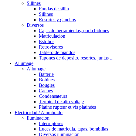
Sillines
Fundas de sillin
Sillines
Resortes y ganchos
Diversos
Cajas de herramientas, porta bidones
Matriculacion
Estribos
Retrovisores
Tablero de mandos
Tapones de deposito, resortes, juntas ...
Allumage
Allumage
Batterie
Bobines
Bougies
Caches
Condensateurs
Terminal de alto voltaje
Platine rupteur et vis platinées
Electricidad / Alumbrado
Iluminacion
Interruptores
Luces de matricula, tapas, bombillas
Diversos iluminacion