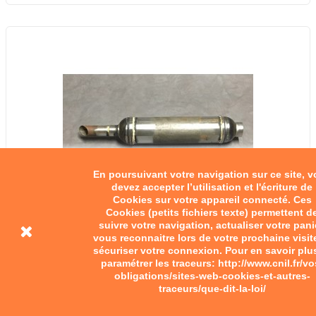
En poursuivant votre navigation sur ce site, 
devez accepter l’utilisation et l'écriture de
Cookies sur votre appareil connecté. Ces
Cookies (petits fichiers texte) permettent d
suivre votre navigation, actualiser votre pani
vous reconnaitre lors de votre prochaine visit
sécuriser votre connexion. Pour en savoir plu
paramétrer les traceurs: http://www.cnil.fr/vo
obligations/sites-web-cookies-et-autres-
traceurs/que-dit-la-loi/