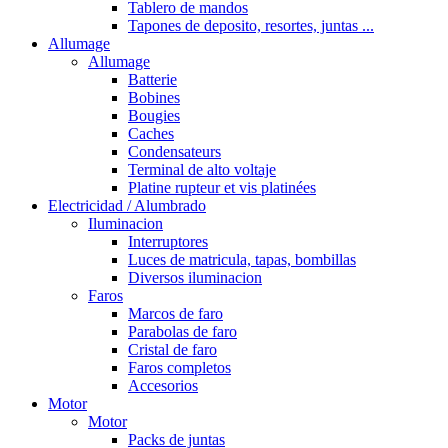
Tablero de mandos
Tapones de deposito, resortes, juntas ...
Allumage
Allumage
Batterie
Bobines
Bougies
Caches
Condensateurs
Terminal de alto voltaje
Platine rupteur et vis platinées
Electricidad / Alumbrado
Iluminacion
Interruptores
Luces de matricula, tapas, bombillas
Diversos iluminacion
Faros
Marcos de faro
Parabolas de faro
Cristal de faro
Faros completos
Accesorios
Motor
Motor
Packs de juntas