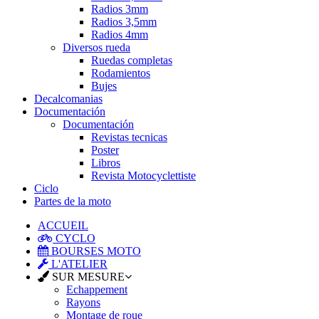
Radios 3mm
Radios 3,5mm
Radios 4mm
Diversos rueda
Ruedas completas
Rodamientos
Bujes
Decalcomanias
Documentación
Documentación
Revistas tecnicas
Poster
Libros
Revista Motocyclettiste
Ciclo
Partes de la moto
ACCUEIL
CYCLO
BOURSES MOTO
L'ATELIER
SUR MESURE
Echappement
Rayons
Montage de roue