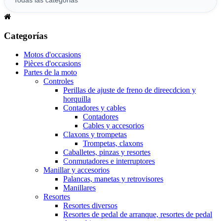
Categorías
Motos d'occasions
Pièces d'occasions
Partes de la moto
Controles
Perillas de ajuste de freno de direecdcion y
horquilla
Contadores y cables
Contadores
Cables y accesorios
Claxons y trompetas
Trompetas, claxons
Caballetes, pinzas y resortes
Conmutadores e interruptores
Manillar y accesorios
Palancas, manetas y retrovisores
Manillares
Resortes
Resortes diversos
Resortes de pedal de arranque, resortes de pedal