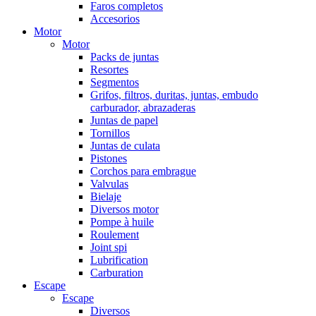
Faros completos
Accesorios
Motor
Motor
Packs de juntas
Resortes
Segmentos
Grifos, filtros, duritas, juntas, embudo
carburador, abrazaderas
Juntas de papel
Tornillos
Juntas de culata
Pistones
Corchos para embrague
Valvulas
Bielaje
Diversos motor
Pompe à huile
Roulement
Joint spi
Lubrification
Carburation
Escape
Escape
Diversos