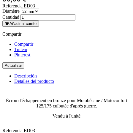
Referencia
ED03
Diamètre
Cantidad
Añadir al carrito
Compartir
Compartir
Tuitear
Pinterest
Descripción
Detalles del producto
Écrou d'échappement en bronze pour Motobécane / Motoconfort
125/175 culbutée d'après guerre.
Vendu à l'unité
Referencia
ED03