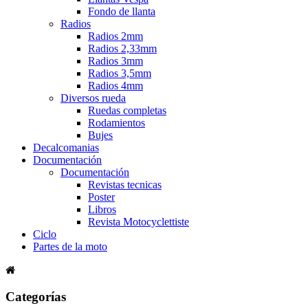
Fondo de llanta
Radios
Radios 2mm
Radios 2,33mm
Radios 3mm
Radios 3,5mm
Radios 4mm
Diversos rueda
Ruedas completas
Rodamientos
Bujes
Decalcomanias
Documentación
Documentación
Revistas tecnicas
Poster
Libros
Revista Motocyclettiste
Ciclo
Partes de la moto
Categorías