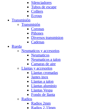
Silenciadores
Tubos de escape
Colliers
Ecrous
Transmisión
Transmisión
Coronas
Piñones
Diversos transmision
Cadenas
Rueda
Neumaticos y accesorios
Neumaticos
Neumaticos a talon
Camaras de aire
Llantas y accesorios
Llantas cromadas
Jantes inox
Llantas a talon
Llantas aluminio
Llantas Vespa
Fondo de llanta
Radios
Radios 2mm
Radios 2,33mm