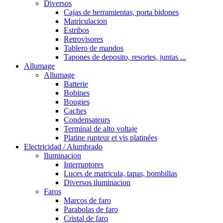
Diversos
Cajas de herramientas, porta bidones
Matriculacion
Estribos
Retrovisores
Tablero de mandos
Tapones de deposito, resortes, juntas ...
Allumage
Allumage
Batterie
Bobines
Bougies
Caches
Condensateurs
Terminal de alto voltaje
Platine rupteur et vis platinées
Electricidad / Alumbrado
Iluminacion
Interruptores
Luces de matricula, tapas, bombillas
Diversos iluminacion
Faros
Marcos de faro
Parabolas de faro
Cristal de faro