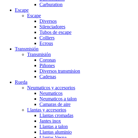
Carburation
Escape
Escape
Diversos
Silenciadores
Tubos de escape
Colliers
Ecrous
Transmisión
Transmisión
Coronas
Piñones
Diversos transmision
Cadenas
Rueda
Neumaticos y accesorios
Neumaticos
Neumaticos a talon
Camaras de aire
Llantas y accesorios
Llantas cromadas
Jantes inox
Llantas a talon
Llantas aluminio
Llantas Vespa