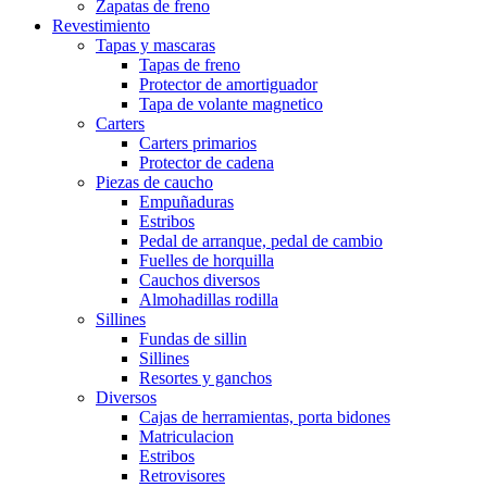
Zapatas de freno
Revestimiento
Tapas y mascaras
Tapas de freno
Protector de amortiguador
Tapa de volante magnetico
Carters
Carters primarios
Protector de cadena
Piezas de caucho
Empuñaduras
Estribos
Pedal de arranque, pedal de cambio
Fuelles de horquilla
Cauchos diversos
Almohadillas rodilla
Sillines
Fundas de sillin
Sillines
Resortes y ganchos
Diversos
Cajas de herramientas, porta bidones
Matriculacion
Estribos
Retrovisores