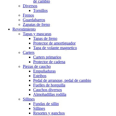
de cambio
Diversos
Tornillos
Frenos
Guardabarros
Zapatas de freno
Revestimiento
Tapas y mascaras
Tapas de freno
Protector de amortiguador
Tapa de volante magnetico
Carters
Carters primarios
Protector de cadena
Piezas de caucho
Empuñaduras
Estribos
Pedal de arranque, pedal de cambio
Fuelles de horquilla
Cauchos diversos
Almohadillas rodilla
Sillines
Fundas de sillin
Sillines
Resortes y ganchos