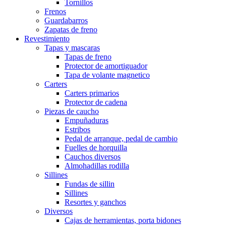
Tornillos
Frenos
Guardabarros
Zapatas de freno
Revestimiento
Tapas y mascaras
Tapas de freno
Protector de amortiguador
Tapa de volante magnetico
Carters
Carters primarios
Protector de cadena
Piezas de caucho
Empuñaduras
Estribos
Pedal de arranque, pedal de cambio
Fuelles de horquilla
Cauchos diversos
Almohadillas rodilla
Sillines
Fundas de sillin
Sillines
Resortes y ganchos
Diversos
Cajas de herramientas, porta bidones