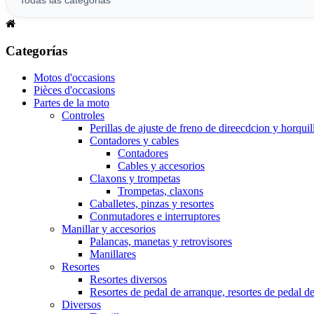
Categorías
Motos d'occasions
Pièces d'occasions
Partes de la moto
Controles
Perillas de ajuste de freno de direecdcion y horquil
Contadores y cables
Contadores
Cables y accesorios
Claxons y trompetas
Trompetas, claxons
Caballetes, pinzas y resortes
Conmutadores e interruptores
Manillar y accesorios
Palancas, manetas y retrovisores
Manillares
Resortes
Resortes diversos
Resortes de pedal de arranque, resortes de pedal d
Diversos