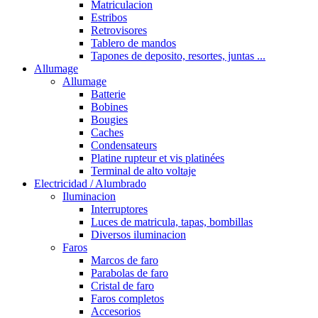
Matriculacion
Estribos
Retrovisores
Tablero de mandos
Tapones de deposito, resortes, juntas ...
Allumage
Allumage
Batterie
Bobines
Bougies
Caches
Condensateurs
Platine rupteur et vis platinées
Terminal de alto voltaje
Electricidad / Alumbrado
Iluminacion
Interruptores
Luces de matricula, tapas, bombillas
Diversos iluminacion
Faros
Marcos de faro
Parabolas de faro
Cristal de faro
Faros completos
Accesorios