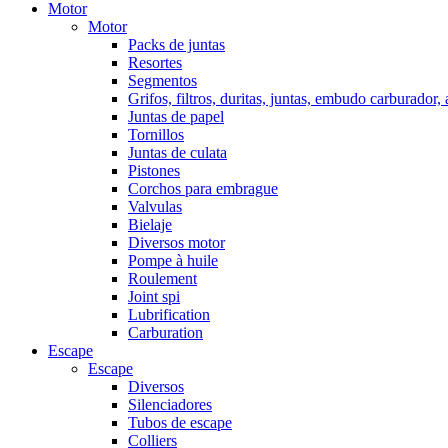
Motor
Motor
Packs de juntas
Resortes
Segmentos
Grifos, filtros, duritas, juntas, embudo carburador,
Juntas de papel
Tornillos
Juntas de culata
Pistones
Corchos para embrague
Valvulas
Bielaje
Diversos motor
Pompe à huile
Roulement
Joint spi
Lubrification
Carburation
Escape
Escape
Diversos
Silenciadores
Tubos de escape
Colliers