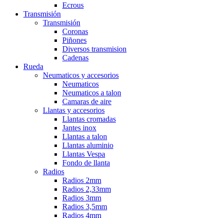
Ecrous
Transmisión
Transmisión
Coronas
Piñones
Diversos transmision
Cadenas
Rueda
Neumaticos y accesorios
Neumaticos
Neumaticos a talon
Camaras de aire
Llantas y accesorios
Llantas cromadas
Jantes inox
Llantas a talon
Llantas aluminio
Llantas Vespa
Fondo de llanta
Radios
Radios 2mm
Radios 2,33mm
Radios 3mm
Radios 3,5mm
Radios 4mm