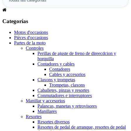
Categorías
Motos d'occasions
Pièces d'occasions
Partes de la moto
Controles
Perillas de ajuste de freno de direecdcion y
horquilla
Contadores y cables
Contadores
Cables y accesorios
Claxons y trompetas
Trompetas, claxons
Caballetes, pinzas y resortes
Conmutadores e interruptores
Manillar y accesorios
Palancas, manetas y retrovisores
Manillares
Resortes
Resortes diversos
Resortes de pedal de arranque, resortes de pedal