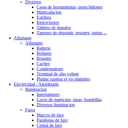
Diversos
Cajas de herramientas, porta bidones
Matriculacion
Estribos
Retrovisores
Tablero de mandos
Tapones de deposito, resortes, juntas ...
Allumage
Allumage
Batterie
Bobines
Bougies
Caches
Condensateurs
Terminal de alto voltaje
Platine rupteur et vis platinées
Electricidad / Alumbrado
Iluminacion
Interruptores
Luces de matricula, tapas, bombillas
Diversos iluminacion
Faros
Marcos de faro
Parabolas de faro
Cristal de faro