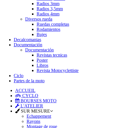
Radios 3mm
Radios 3,5mm
Radios 4mm
Diversos rueda
Ruedas completas
Rodamientos
Bujes
Decalcomanias
Documentación
Documentación
Revistas tecnicas
Poster
Libros
Revista Motocyclettiste
Ciclo
Partes de la moto
ACCUEIL
CYCLO
BOURSES MOTO
L'ATELIER
SUR MESURE
Echappement
Rayons
Montage de roue