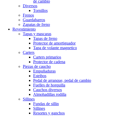
de cambio
Diversos
Tornillos
Frenos
Guardabarros
Zapatas de freno
Revestimiento
Tapas y mascaras
Tapas de freno
Protector de amortiguador
Tapa de volante magnetico
Carters
Carters primarios
Protector de cadena
Piezas de caucho
Empuñaduras
Estribos
Pedal de arranque, pedal de cambio
Fuelles de horquilla
Cauchos diversos
Almohadillas rodilla
Sillines
Fundas de sillin
Sillines
Resortes y ganchos