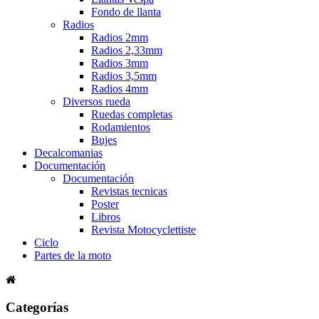
Fondo de llanta
Radios
Radios 2mm
Radios 2,33mm
Radios 3mm
Radios 3,5mm
Radios 4mm
Diversos rueda
Ruedas completas
Rodamientos
Bujes
Decalcomanias
Documentación
Documentación
Revistas tecnicas
Poster
Libros
Revista Motocyclettiste
Ciclo
Partes de la moto
Categorías