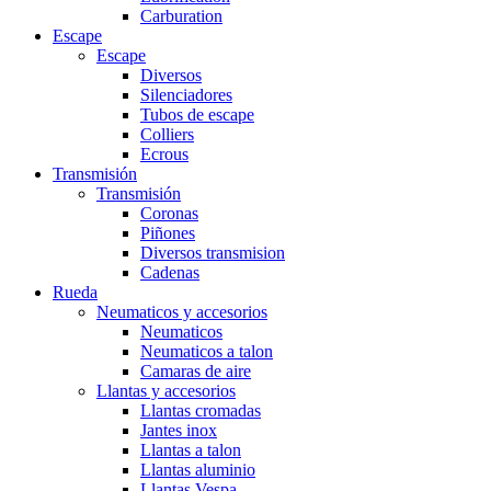
Carburation
Escape
Escape
Diversos
Silenciadores
Tubos de escape
Colliers
Ecrous
Transmisión
Transmisión
Coronas
Piñones
Diversos transmision
Cadenas
Rueda
Neumaticos y accesorios
Neumaticos
Neumaticos a talon
Camaras de aire
Llantas y accesorios
Llantas cromadas
Jantes inox
Llantas a talon
Llantas aluminio
Llantas Vespa