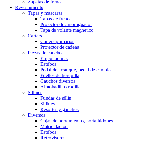
Zapatas de freno
Revestimiento
Tapas y mascaras
Tapas de freno
Protector de amortiguador
Tapa de volante magnetico
Carters
Carters primarios
Protector de cadena
Piezas de caucho
Empuñaduras
Estribos
Pedal de arranque, pedal de cambio
Fuelles de horquilla
Cauchos diversos
Almohadillas rodilla
Sillines
Fundas de sillin
Sillines
Resortes y ganchos
Diversos
Cajas de herramientas, porta bidones
Matriculacion
Estribos
Retrovisores