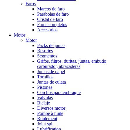
Faros
Marcos de faro
Parabolas de faro
Cristal de faro
Faros completos
Accesorios
Motor
Motor
Packs de juntas
Resortes
Segmentos
Grifos, filtros, duritas, juntas, embudo
carburador, abrazaderas
Juntas de papel
Tornillos
Juntas de culata
Pistones
Corchos para embrague
Valvulas
Bielaje
Diversos motor
Pompe à huile
Roulement
Joint spi
Lubrification