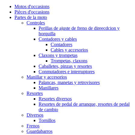
Motos d'occasions
Pièces d'occasions
Partes de la moto
Controles
Perillas de ajuste de freno de direecdcion y
horquilla
Contadores y cables
Contadores
Cables y accesorios
Claxons y trompetas
Trompetas, claxons
Caballetes, pinzas y resortes
Conmutadores e interruptores
Manillar y accesorios
Palancas, manetas y retrovisores
Manillares
Resortes
Resortes diversos
Resortes de pedal de arranque, resortes de pedal
de cambio
Diversos
Tornillos
Frenos
Guardabarros