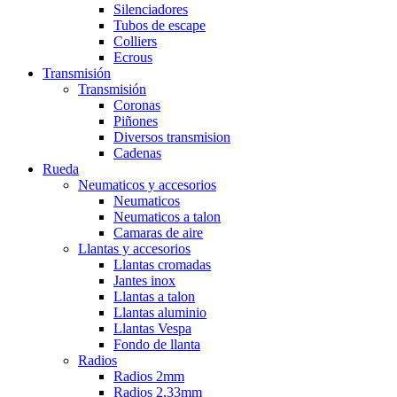
Silenciadores
Tubos de escape
Colliers
Ecrous
Transmisión
Transmisión
Coronas
Piñones
Diversos transmision
Cadenas
Rueda
Neumaticos y accesorios
Neumaticos
Neumaticos a talon
Camaras de aire
Llantas y accesorios
Llantas cromadas
Jantes inox
Llantas a talon
Llantas aluminio
Llantas Vespa
Fondo de llanta
Radios
Radios 2mm
Radios 2,33mm