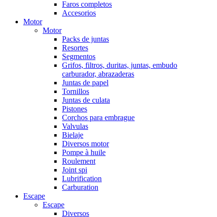
Faros completos
Accesorios
Motor
Motor
Packs de juntas
Resortes
Segmentos
Grifos, filtros, duritas, juntas, embudo
carburador, abrazaderas
Juntas de papel
Tornillos
Juntas de culata
Pistones
Corchos para embrague
Valvulas
Bielaje
Diversos motor
Pompe à huile
Roulement
Joint spi
Lubrification
Carburation
Escape
Escape
Diversos