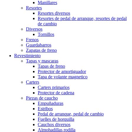
Manillares
Resortes
Resortes diversos
Resortes de pedal de arranque, resortes de pedal
de cambio
Diversos
Tornillos
Frenos
Guardabarros
Zapatas de freno
Revestimiento
Tapas y mascaras
Tapas de freno
Protector de amortiguador
Tapa de volante magnetico
Carters
Carters primarios
Protector de cadena
Piezas de caucho
Empuñaduras
Estribos
Pedal de arranque, pedal de cambio
Fuelles de horquilla
Cauchos diversos
Almohadillas rodilla