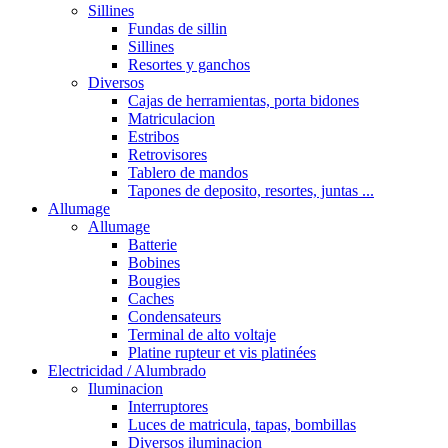
Sillines
Fundas de sillin
Sillines
Resortes y ganchos
Diversos
Cajas de herramientas, porta bidones
Matriculacion
Estribos
Retrovisores
Tablero de mandos
Tapones de deposito, resortes, juntas ...
Allumage
Allumage
Batterie
Bobines
Bougies
Caches
Condensateurs
Terminal de alto voltaje
Platine rupteur et vis platinées
Electricidad / Alumbrado
Iluminacion
Interruptores
Luces de matricula, tapas, bombillas
Diversos iluminacion