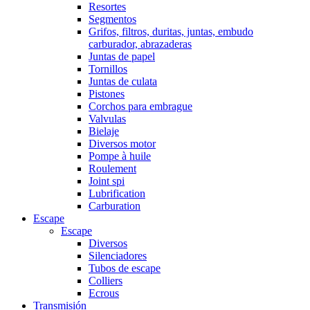
Resortes
Segmentos
Grifos, filtros, duritas, juntas, embudo
carburador, abrazaderas
Juntas de papel
Tornillos
Juntas de culata
Pistones
Corchos para embrague
Valvulas
Bielaje
Diversos motor
Pompe à huile
Roulement
Joint spi
Lubrification
Carburation
Escape
Escape
Diversos
Silenciadores
Tubos de escape
Colliers
Ecrous
Transmisión