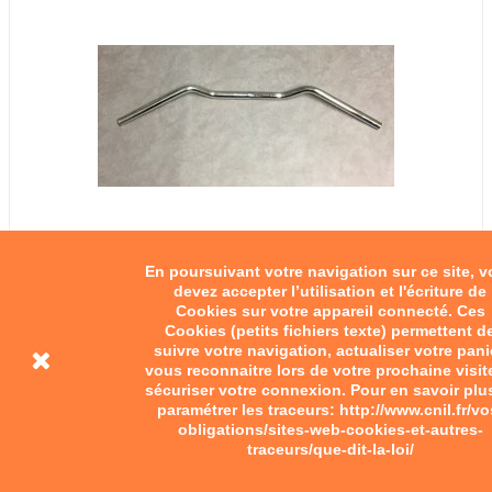
En poursuivant votre navigation sur ce site, 
devez accepter l’utilisation et l'écriture de
Cookies sur votre appareil connecté. Ces
Cookies (petits fichiers texte) permettent d
suivre votre navigation, actualiser votre pani
vous reconnaitre lors de votre prochaine visit
sécuriser votre connexion. Pour en savoir plu
paramétrer les traceurs: http://www.cnil.fr/vo
obligations/sites-web-cookies-et-autres-
traceurs/que-dit-la-loi/