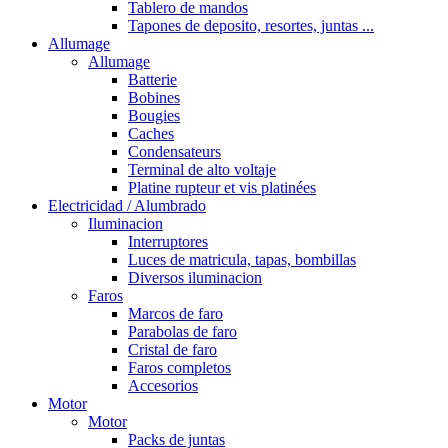
Tablero de mandos
Tapones de deposito, resortes, juntas ...
Allumage
Allumage
Batterie
Bobines
Bougies
Caches
Condensateurs
Terminal de alto voltaje
Platine rupteur et vis platinées
Electricidad / Alumbrado
Iluminacion
Interruptores
Luces de matricula, tapas, bombillas
Diversos iluminacion
Faros
Marcos de faro
Parabolas de faro
Cristal de faro
Faros completos
Accesorios
Motor
Motor
Packs de juntas