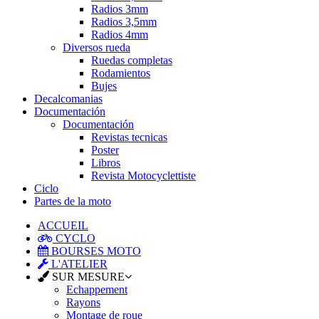
Radios 3mm
Radios 3,5mm
Radios 4mm
Diversos rueda
Ruedas completas
Rodamientos
Bujes
Decalcomanias
Documentación
Documentación
Revistas tecnicas
Poster
Libros
Revista Motocyclettiste
Ciclo
Partes de la moto
ACCUEIL
CYCLO
BOURSES MOTO
L'ATELIER
SUR MESURE
Echappement
Rayons
Montage de roue