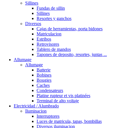
Sillines
Fundas de sillin
Sillines
Resortes y ganchos
Diversos
Cajas de herramientas, porta bidones
Matriculacion
Estribos
Retrovisores
Tablero de mandos
Tapones de deposito, resortes, juntas ...
Allumage
Allumage
Batterie
Bobines
Bougies
Caches
Condensateurs
Platine rupteur et vis platinées
Terminal de alto voltaje
Electricidad / Alumbrado
Iluminacion
Interruptores
Luces de matricula, tapas, bombillas
Diversos iluminacion