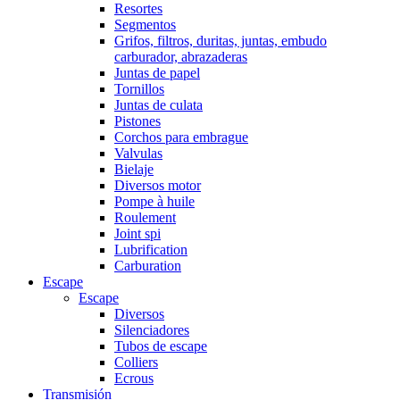
Resortes
Segmentos
Grifos, filtros, duritas, juntas, embudo
carburador, abrazaderas
Juntas de papel
Tornillos
Juntas de culata
Pistones
Corchos para embrague
Valvulas
Bielaje
Diversos motor
Pompe à huile
Roulement
Joint spi
Lubrification
Carburation
Escape
Escape
Diversos
Silenciadores
Tubos de escape
Colliers
Ecrous
Transmisión