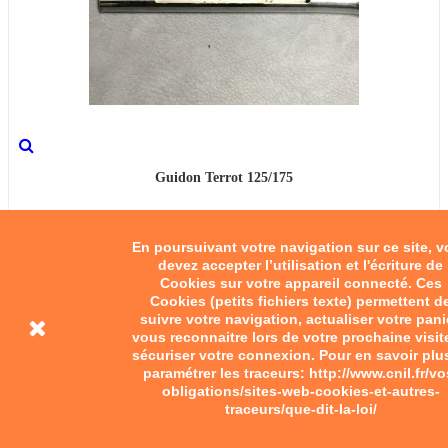
Guidon Terrot 125/175
55,00 €
En poursuivant votre navigation sur ce site, 
devez accepter l’utilisation et l'écriture de
Add to cart
Cookies sur votre appareil connecté. Ces
Cookies (petits fichiers texte) permettent d
suivre votre navigation, actualiser votre pani
vous reconnaitre lors de votre prochaine visit
sécuriser votre connexion. Pour en savoir plu
paramétrer les traceurs: http://www.cnil.fr/vo
obligations/sites-web-cookies-et-autres-
traceurs/que-dit-la-loi/