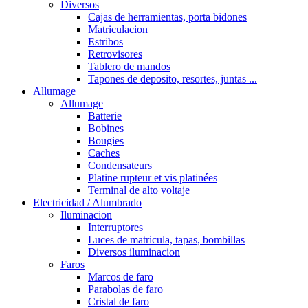
Diversos
Cajas de herramientas, porta bidones
Matriculacion
Estribos
Retrovisores
Tablero de mandos
Tapones de deposito, resortes, juntas ...
Allumage
Allumage
Batterie
Bobines
Bougies
Caches
Condensateurs
Platine rupteur et vis platinées
Terminal de alto voltaje
Electricidad / Alumbrado
Iluminacion
Interruptores
Luces de matricula, tapas, bombillas
Diversos iluminacion
Faros
Marcos de faro
Parabolas de faro
Cristal de faro