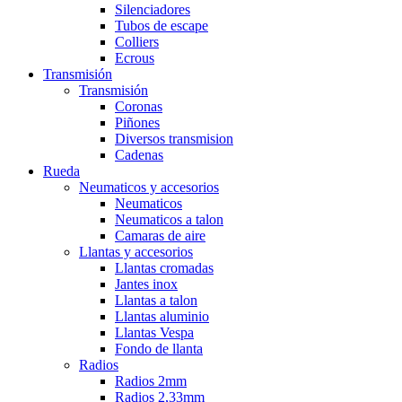
Silenciadores
Tubos de escape
Colliers
Ecrous
Transmisión
Transmisión
Coronas
Piñones
Diversos transmision
Cadenas
Rueda
Neumaticos y accesorios
Neumaticos
Neumaticos a talon
Camaras de aire
Llantas y accesorios
Llantas cromadas
Jantes inox
Llantas a talon
Llantas aluminio
Llantas Vespa
Fondo de llanta
Radios
Radios 2mm
Radios 2,33mm