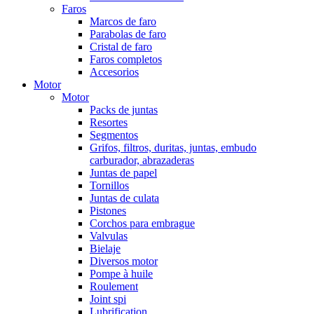
Faros
Marcos de faro
Parabolas de faro
Cristal de faro
Faros completos
Accesorios
Motor
Motor
Packs de juntas
Resortes
Segmentos
Grifos, filtros, duritas, juntas, embudo
carburador, abrazaderas
Juntas de papel
Tornillos
Juntas de culata
Pistones
Corchos para embrague
Valvulas
Bielaje
Diversos motor
Pompe à huile
Roulement
Joint spi
Lubrification