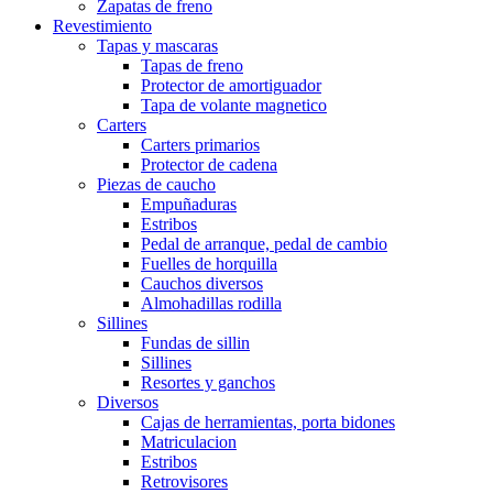
Zapatas de freno
Revestimiento
Tapas y mascaras
Tapas de freno
Protector de amortiguador
Tapa de volante magnetico
Carters
Carters primarios
Protector de cadena
Piezas de caucho
Empuñaduras
Estribos
Pedal de arranque, pedal de cambio
Fuelles de horquilla
Cauchos diversos
Almohadillas rodilla
Sillines
Fundas de sillin
Sillines
Resortes y ganchos
Diversos
Cajas de herramientas, porta bidones
Matriculacion
Estribos
Retrovisores