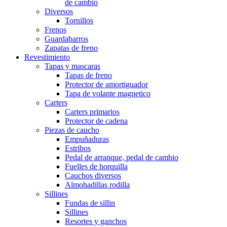
de cambio
Diversos
Tornillos
Frenos
Guardabarros
Zapatas de freno
Revestimiento
Tapas y mascaras
Tapas de freno
Protector de amortiguador
Tapa de volante magnetico
Carters
Carters primarios
Protector de cadena
Piezas de caucho
Empuñaduras
Estribos
Pedal de arranque, pedal de cambio
Fuelles de horquilla
Cauchos diversos
Almohadillas rodilla
Sillines
Fundas de sillin
Sillines
Resortes y ganchos