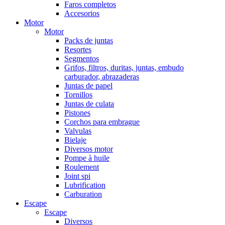
Faros completos
Accesorios
Motor
Motor
Packs de juntas
Resortes
Segmentos
Grifos, filtros, duritas, juntas, embudo
carburador, abrazaderas
Juntas de papel
Tornillos
Juntas de culata
Pistones
Corchos para embrague
Valvulas
Bielaje
Diversos motor
Pompe à huile
Roulement
Joint spi
Lubrification
Carburation
Escape
Escape
Diversos