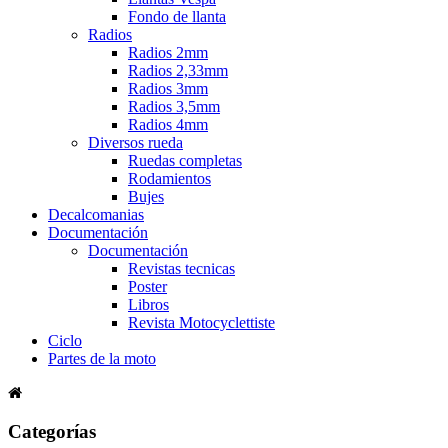
Fondo de llanta
Radios
Radios 2mm
Radios 2,33mm
Radios 3mm
Radios 3,5mm
Radios 4mm
Diversos rueda
Ruedas completas
Rodamientos
Bujes
Decalcomanias
Documentación
Documentación
Revistas tecnicas
Poster
Libros
Revista Motocyclettiste
Ciclo
Partes de la moto
Categorías