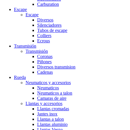
Carburation
Escape
Escape
Diversos
Silenciadores
Tubos de escape
Colliers
Ecrous
Transmisión
Transmisión
Coronas
Piñones
Diversos transmision
Cadenas
Rueda
Neumaticos y accesorios
Neumaticos
Neumaticos a talon
Camaras de aire
Llantas y accesorios
Llantas cromadas
Jantes inox
Llantas a talon
Llantas aluminio
Llantas Vespa