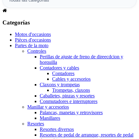
Categorías
Motos d'occasions
Pièces d'occasions
Partes de la moto
Controles
Perillas de ajuste de freno de direecdcion y
horquilla
Contadores y cables
Contadores
Cables y accesorios
Claxons y trompetas
Trompetas, claxons
Caballetes, pinzas y resortes
Conmutadores e interruptores
Manillar y accesorios
Palancas, manetas y retrovisores
Manillares
Resortes
Resortes diversos
Resortes de pedal de arranque, resortes de pedal