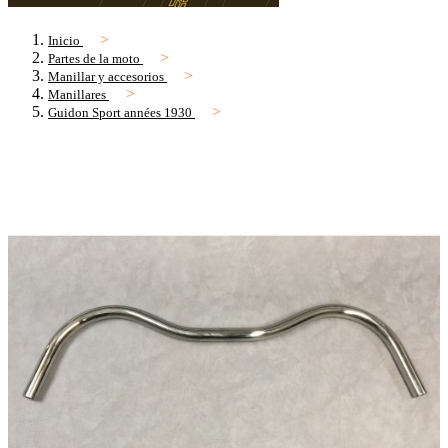
Inicio
Partes de la moto
Manillar y accesorios
Manillares
Guidon Sport années 1930