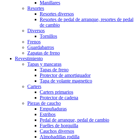
Manillares
Resortes
Resortes diversos
Resortes de pedal de arranque, resortes de pedal
de cambio
Diversos
Tornillos
Frenos
Guardabarros
Zapatas de freno
Revestimiento
Tapas y mascaras
Tapas de freno
Protector de amortiguador
Tapa de volante magnetico
Carters
Carters primarios
Protector de cadena
Piezas de caucho
Empuñaduras
Estribos
Pedal de arranque, pedal de cambio
Fuelles de horquilla
Cauchos diversos
Almohadillas rodilla