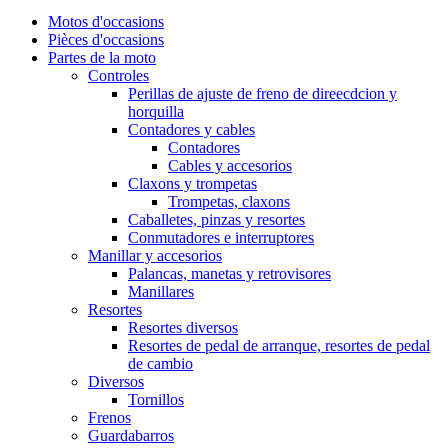
Motos d'occasions
Pièces d'occasions
Partes de la moto
Controles
Perillas de ajuste de freno de direecdcion y
horquilla
Contadores y cables
Contadores
Cables y accesorios
Claxons y trompetas
Trompetas, claxons
Caballetes, pinzas y resortes
Conmutadores e interruptores
Manillar y accesorios
Palancas, manetas y retrovisores
Manillares
Resortes
Resortes diversos
Resortes de pedal de arranque, resortes de pedal
de cambio
Diversos
Tornillos
Frenos
Guardabarros