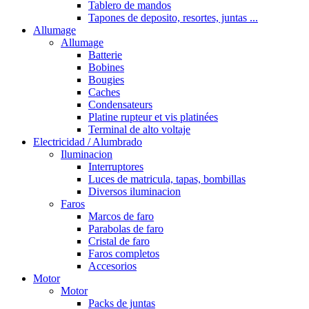
Tablero de mandos
Tapones de deposito, resortes, juntas ...
Allumage
Allumage
Batterie
Bobines
Bougies
Caches
Condensateurs
Platine rupteur et vis platinées
Terminal de alto voltaje
Electricidad / Alumbrado
Iluminacion
Interruptores
Luces de matricula, tapas, bombillas
Diversos iluminacion
Faros
Marcos de faro
Parabolas de faro
Cristal de faro
Faros completos
Accesorios
Motor
Motor
Packs de juntas