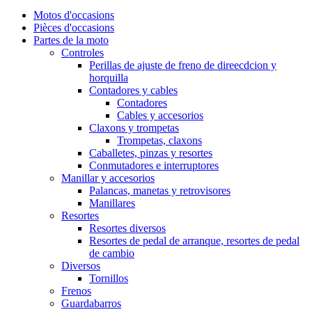
Motos d'occasions
Pièces d'occasions
Partes de la moto
Controles
Perillas de ajuste de freno de direecdcion y
horquilla
Contadores y cables
Contadores
Cables y accesorios
Claxons y trompetas
Trompetas, claxons
Caballetes, pinzas y resortes
Conmutadores e interruptores
Manillar y accesorios
Palancas, manetas y retrovisores
Manillares
Resortes
Resortes diversos
Resortes de pedal de arranque, resortes de pedal
de cambio
Diversos
Tornillos
Frenos
Guardabarros