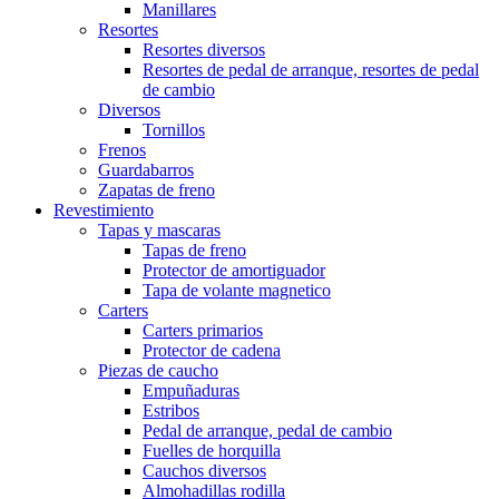
Manillares
Resortes
Resortes diversos
Resortes de pedal de arranque, resortes de pedal
de cambio
Diversos
Tornillos
Frenos
Guardabarros
Zapatas de freno
Revestimiento
Tapas y mascaras
Tapas de freno
Protector de amortiguador
Tapa de volante magnetico
Carters
Carters primarios
Protector de cadena
Piezas de caucho
Empuñaduras
Estribos
Pedal de arranque, pedal de cambio
Fuelles de horquilla
Cauchos diversos
Almohadillas rodilla