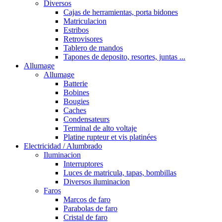
Diversos
Cajas de herramientas, porta bidones
Matriculacion
Estribos
Retrovisores
Tablero de mandos
Tapones de deposito, resortes, juntas ...
Allumage
Allumage
Batterie
Bobines
Bougies
Caches
Condensateurs
Terminal de alto voltaje
Platine rupteur et vis platinées
Electricidad / Alumbrado
Iluminacion
Interruptores
Luces de matricula, tapas, bombillas
Diversos iluminacion
Faros
Marcos de faro
Parabolas de faro
Cristal de faro