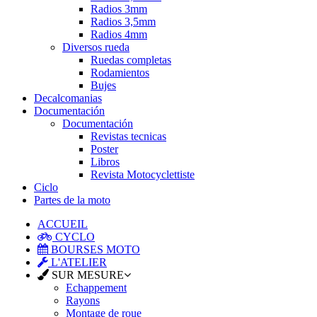
Radios 3mm
Radios 3,5mm
Radios 4mm
Diversos rueda
Ruedas completas
Rodamientos
Bujes
Decalcomanias
Documentación
Documentación
Revistas tecnicas
Poster
Libros
Revista Motocyclettiste
Ciclo
Partes de la moto
ACCUEIL
CYCLO
BOURSES MOTO
L'ATELIER
SUR MESURE
Echappement
Rayons
Montage de roue