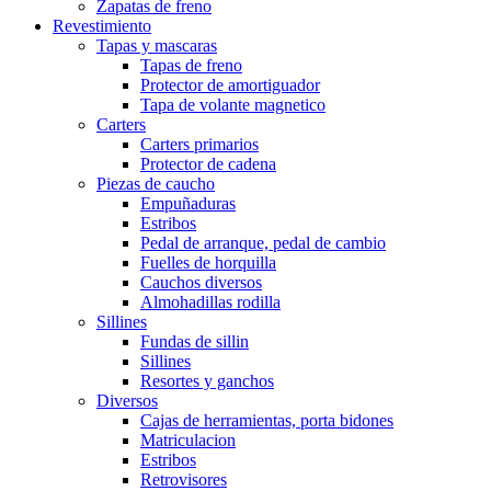
Zapatas de freno
Revestimiento
Tapas y mascaras
Tapas de freno
Protector de amortiguador
Tapa de volante magnetico
Carters
Carters primarios
Protector de cadena
Piezas de caucho
Empuñaduras
Estribos
Pedal de arranque, pedal de cambio
Fuelles de horquilla
Cauchos diversos
Almohadillas rodilla
Sillines
Fundas de sillin
Sillines
Resortes y ganchos
Diversos
Cajas de herramientas, porta bidones
Matriculacion
Estribos
Retrovisores