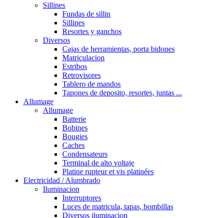
Sillines
Fundas de sillin
Sillines
Resortes y ganchos
Diversos
Cajas de herramientas, porta bidones
Matriculacion
Estribos
Retrovisores
Tablero de mandos
Tapones de deposito, resortes, juntas ...
Allumage
Allumage
Batterie
Bobines
Bougies
Caches
Condensateurs
Terminal de alto voltaje
Platine rupteur et vis platinées
Electricidad / Alumbrado
Iluminacion
Interruptores
Luces de matricula, tapas, bombillas
Diversos iluminacion