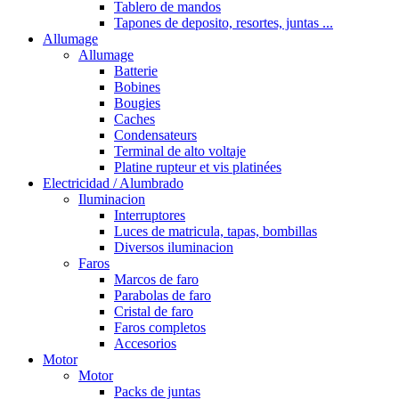
Tablero de mandos
Tapones de deposito, resortes, juntas ...
Allumage
Allumage
Batterie
Bobines
Bougies
Caches
Condensateurs
Terminal de alto voltaje
Platine rupteur et vis platinées
Electricidad / Alumbrado
Iluminacion
Interruptores
Luces de matricula, tapas, bombillas
Diversos iluminacion
Faros
Marcos de faro
Parabolas de faro
Cristal de faro
Faros completos
Accesorios
Motor
Motor
Packs de juntas