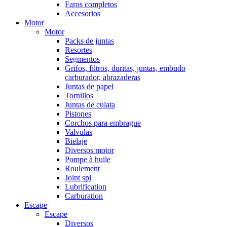
Faros completos
Accesorios
Motor
Motor
Packs de juntas
Resortes
Segmentos
Grifos, filtros, duritas, juntas, embudo
carburador, abrazaderas
Juntas de papel
Tornillos
Juntas de culata
Pistones
Corchos para embrague
Valvulas
Bielaje
Diversos motor
Pompe à huile
Roulement
Joint spi
Lubrification
Carburation
Escape
Escape
Diversos