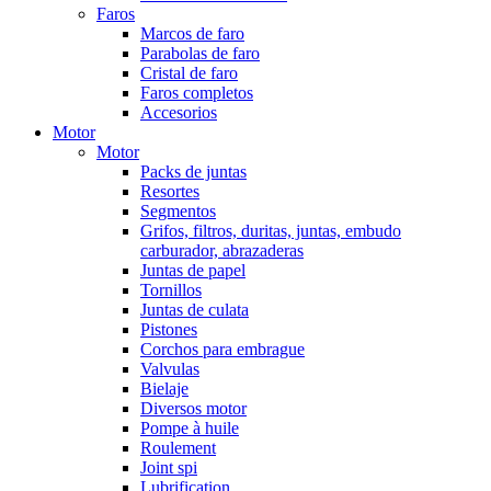
Faros
Marcos de faro
Parabolas de faro
Cristal de faro
Faros completos
Accesorios
Motor
Motor
Packs de juntas
Resortes
Segmentos
Grifos, filtros, duritas, juntas, embudo
carburador, abrazaderas
Juntas de papel
Tornillos
Juntas de culata
Pistones
Corchos para embrague
Valvulas
Bielaje
Diversos motor
Pompe à huile
Roulement
Joint spi
Lubrification