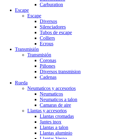
Carburation
Escape
Escape
Diversos
Silenciadores
Tubos de escape
Colliers
Ecrous
Transmisión
Transmisión
Coronas
Piñones
Diversos transmision
Cadenas
Rueda
Neumaticos y accesorios
Neumaticos
Neumaticos a talon
Camaras de aire
Llantas y accesorios
Llantas cromadas
Jantes inox
Llantas a talon
Llantas aluminio
Llantas Vespa