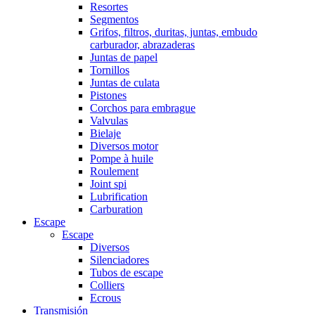
Resortes
Segmentos
Grifos, filtros, duritas, juntas, embudo
carburador, abrazaderas
Juntas de papel
Tornillos
Juntas de culata
Pistones
Corchos para embrague
Valvulas
Bielaje
Diversos motor
Pompe à huile
Roulement
Joint spi
Lubrification
Carburation
Escape
Escape
Diversos
Silenciadores
Tubos de escape
Colliers
Ecrous
Transmisión