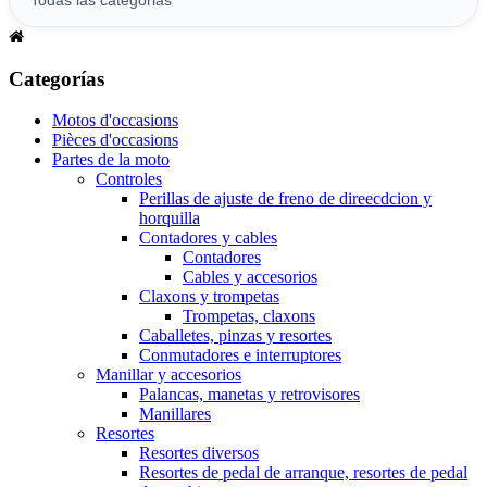
Categorías
Motos d'occasions
Pièces d'occasions
Partes de la moto
Controles
Perillas de ajuste de freno de direecdcion y
horquilla
Contadores y cables
Contadores
Cables y accesorios
Claxons y trompetas
Trompetas, claxons
Caballetes, pinzas y resortes
Conmutadores e interruptores
Manillar y accesorios
Palancas, manetas y retrovisores
Manillares
Resortes
Resortes diversos
Resortes de pedal de arranque, resortes de pedal