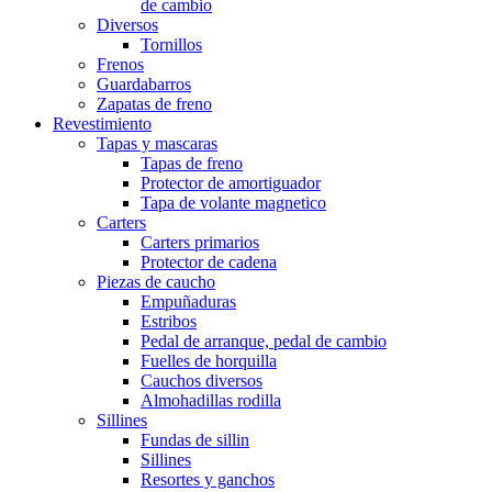
de cambio
Diversos
Tornillos
Frenos
Guardabarros
Zapatas de freno
Revestimiento
Tapas y mascaras
Tapas de freno
Protector de amortiguador
Tapa de volante magnetico
Carters
Carters primarios
Protector de cadena
Piezas de caucho
Empuñaduras
Estribos
Pedal de arranque, pedal de cambio
Fuelles de horquilla
Cauchos diversos
Almohadillas rodilla
Sillines
Fundas de sillin
Sillines
Resortes y ganchos