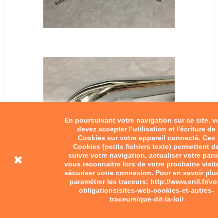
En poursuivant votre navigation sur ce site, 
devez accepter l’utilisation et l'écriture de
Cookies sur votre appareil connecté. Ces
Cookies (petits fichiers texte) permettent d
suivre votre navigation, actualiser votre pani
vous reconnaitre lors de votre prochaine visit
sécuriser votre connexion. Pour en savoir plu
paramétrer les traceurs: http://www.cnil.fr/vo
obligations/sites-web-cookies-et-autres-
traceurs/que-dit-la-loi/
Guidon scooter Bernardet