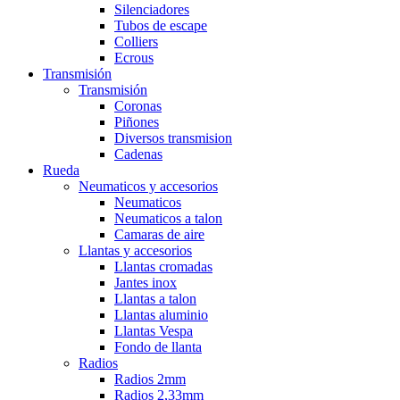
Silenciadores
Tubos de escape
Colliers
Ecrous
Transmisión
Transmisión
Coronas
Piñones
Diversos transmision
Cadenas
Rueda
Neumaticos y accesorios
Neumaticos
Neumaticos a talon
Camaras de aire
Llantas y accesorios
Llantas cromadas
Jantes inox
Llantas a talon
Llantas aluminio
Llantas Vespa
Fondo de llanta
Radios
Radios 2mm
Radios 2,33mm