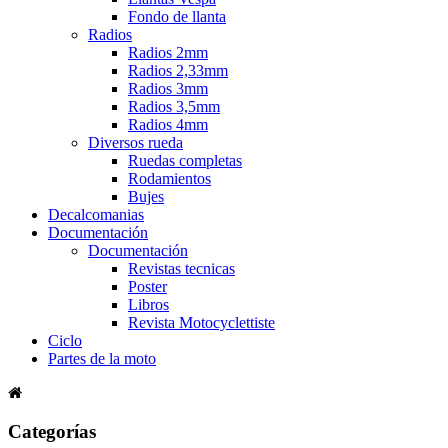
Fondo de llanta
Radios
Radios 2mm
Radios 2,33mm
Radios 3mm
Radios 3,5mm
Radios 4mm
Diversos rueda
Ruedas completas
Rodamientos
Bujes
Decalcomanias
Documentación
Documentación
Revistas tecnicas
Poster
Libros
Revista Motocyclettiste
Ciclo
Partes de la moto
Categorías