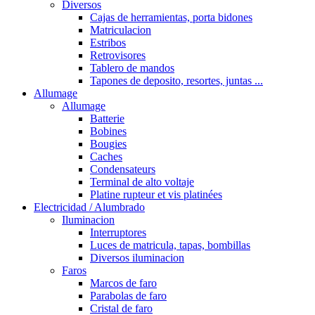
Diversos
Cajas de herramientas, porta bidones
Matriculacion
Estribos
Retrovisores
Tablero de mandos
Tapones de deposito, resortes, juntas ...
Allumage
Allumage
Batterie
Bobines
Bougies
Caches
Condensateurs
Terminal de alto voltaje
Platine rupteur et vis platinées
Electricidad / Alumbrado
Iluminacion
Interruptores
Luces de matricula, tapas, bombillas
Diversos iluminacion
Faros
Marcos de faro
Parabolas de faro
Cristal de faro