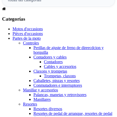
Categorías
Motos d'occasions
Pièces d'occasions
Partes de la moto
Controles
Perillas de ajuste de freno de direecdcion y
horquilla
Contadores y cables
Contadores
Cables y accesorios
Claxons y trompetas
Trompetas, claxons
Caballetes, pinzas y resortes
Conmutadores e interruptores
Manillar y accesorios
Palancas, manetas y retrovisores
Manillares
Resortes
Resortes diversos
Resortes de pedal de arranque, resortes de pedal