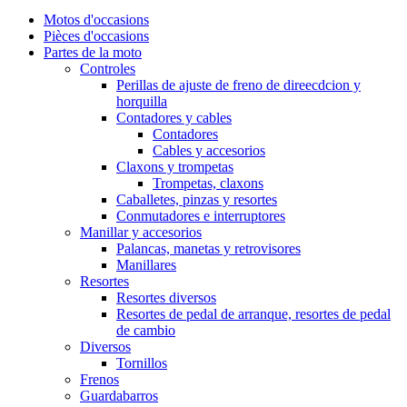
Motos d'occasions
Pièces d'occasions
Partes de la moto
Controles
Perillas de ajuste de freno de direecdcion y
horquilla
Contadores y cables
Contadores
Cables y accesorios
Claxons y trompetas
Trompetas, claxons
Caballetes, pinzas y resortes
Conmutadores e interruptores
Manillar y accesorios
Palancas, manetas y retrovisores
Manillares
Resortes
Resortes diversos
Resortes de pedal de arranque, resortes de pedal
de cambio
Diversos
Tornillos
Frenos
Guardabarros