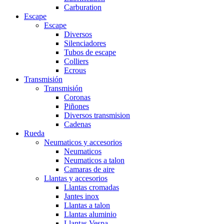
Carburation
Escape
Escape
Diversos
Silenciadores
Tubos de escape
Colliers
Ecrous
Transmisión
Transmisión
Coronas
Piñones
Diversos transmision
Cadenas
Rueda
Neumaticos y accesorios
Neumaticos
Neumaticos a talon
Camaras de aire
Llantas y accesorios
Llantas cromadas
Jantes inox
Llantas a talon
Llantas aluminio
Llantas Vespa