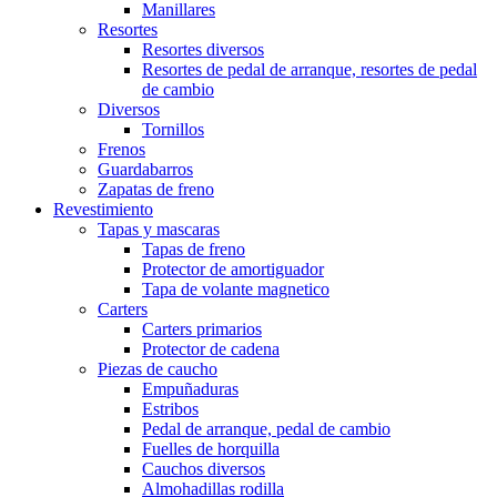
Manillares
Resortes
Resortes diversos
Resortes de pedal de arranque, resortes de pedal
de cambio
Diversos
Tornillos
Frenos
Guardabarros
Zapatas de freno
Revestimiento
Tapas y mascaras
Tapas de freno
Protector de amortiguador
Tapa de volante magnetico
Carters
Carters primarios
Protector de cadena
Piezas de caucho
Empuñaduras
Estribos
Pedal de arranque, pedal de cambio
Fuelles de horquilla
Cauchos diversos
Almohadillas rodilla