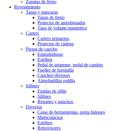
Zapatas de freno
Revestimiento
Tapas y mascaras
Tapas de freno
Protector de amortiguador
Tapa de volante magnetico
Carters
Carters primarios
Protector de cadena
Piezas de caucho
Empuñaduras
Estribos
Pedal de arranque, pedal de cambio
Fuelles de horquilla
Cauchos diversos
Almohadillas rodilla
Sillines
Fundas de sillin
Sillines
Resortes y ganchos
Diversos
Cajas de herramientas, porta bidones
Matriculacion
Estribos
Retrovisores