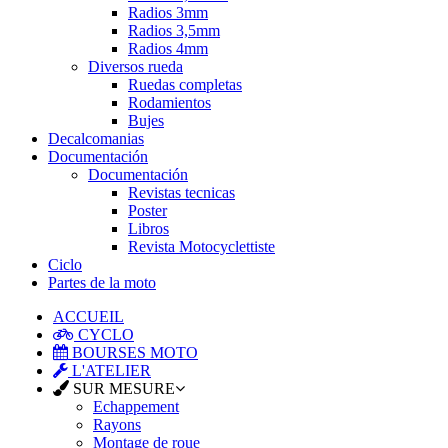
Radios 3mm
Radios 3,5mm
Radios 4mm
Diversos rueda
Ruedas completas
Rodamientos
Bujes
Decalcomanias
Documentación
Documentación
Revistas tecnicas
Poster
Libros
Revista Motocyclettiste
Ciclo
Partes de la moto
ACCUEIL
CYCLO
BOURSES MOTO
L'ATELIER
SUR MESURE
Echappement
Rayons
Montage de roue