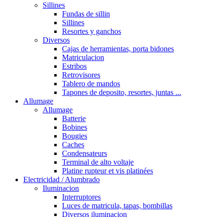
Sillines
Fundas de sillin
Sillines
Resortes y ganchos
Diversos
Cajas de herramientas, porta bidones
Matriculacion
Estribos
Retrovisores
Tablero de mandos
Tapones de deposito, resortes, juntas ...
Allumage
Allumage
Batterie
Bobines
Bougies
Caches
Condensateurs
Terminal de alto voltaje
Platine rupteur et vis platinées
Electricidad / Alumbrado
Iluminacion
Interruptores
Luces de matricula, tapas, bombillas
Diversos iluminacion