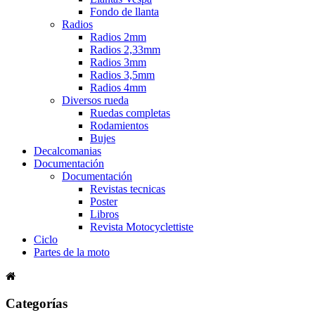
Fondo de llanta
Radios
Radios 2mm
Radios 2,33mm
Radios 3mm
Radios 3,5mm
Radios 4mm
Diversos rueda
Ruedas completas
Rodamientos
Bujes
Decalcomanias
Documentación
Documentación
Revistas tecnicas
Poster
Libros
Revista Motocyclettiste
Ciclo
Partes de la moto
Categorías