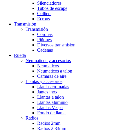
Silenciadores
Tubos de escape
Colliers
Ecrous
Transmisión
Transmisión
Coronas
Piñones
Diversos transmision
Cadenas
Rueda
Neumaticos y accesorios
Neumaticos
Neumaticos a talon
Camaras de aire
Llantas y accesorios
Llantas cromadas
Jantes inox
Llantas a talon
Llantas aluminio
Llantas Vespa
Fondo de llanta
Radios
Radios 2mm
Radios 2,33mm