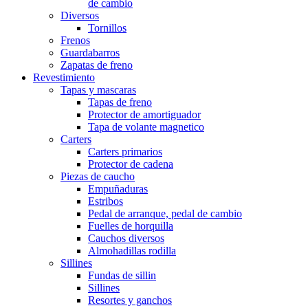
de cambio
Diversos
Tornillos
Frenos
Guardabarros
Zapatas de freno
Revestimiento
Tapas y mascaras
Tapas de freno
Protector de amortiguador
Tapa de volante magnetico
Carters
Carters primarios
Protector de cadena
Piezas de caucho
Empuñaduras
Estribos
Pedal de arranque, pedal de cambio
Fuelles de horquilla
Cauchos diversos
Almohadillas rodilla
Sillines
Fundas de sillin
Sillines
Resortes y ganchos