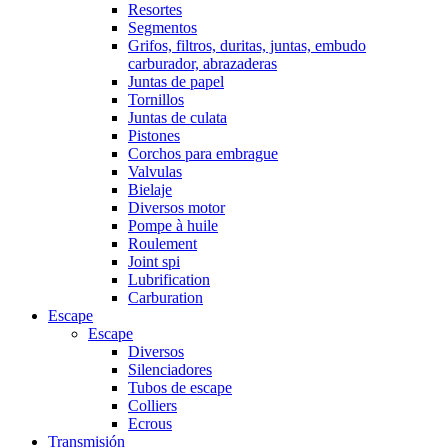
Resortes
Segmentos
Grifos, filtros, duritas, juntas, embudo
carburador, abrazaderas
Juntas de papel
Tornillos
Juntas de culata
Pistones
Corchos para embrague
Valvulas
Bielaje
Diversos motor
Pompe à huile
Roulement
Joint spi
Lubrification
Carburation
Escape
Escape
Diversos
Silenciadores
Tubos de escape
Colliers
Ecrous
Transmisión