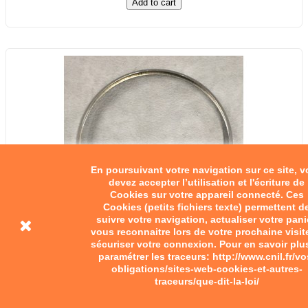
Add to cart
En poursuivant votre navigation sur ce site, 
devez accepter l’utilisation et l'écriture de
Cookies sur votre appareil connecté. Ces
Cookies (petits fichiers texte) permettent d
suivre votre navigation, actualiser votre pani
vous reconnaitre lors de votre prochaine visit
sécuriser votre connexion. Pour en savoir plu
paramétrer les traceurs: http://www.cnil.fr/vo
obligations/sites-web-cookies-et-autres-
traceurs/que-dit-la-loi/