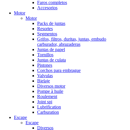
Faros completos
Accesorios
Motor
Motor
Packs de juntas
Resortes
Segmentos
Grifos, filtros, duritas, juntas, embudo
carburador, abrazaderas
Juntas de papel
Tornillos
Juntas de culata
Pistones
Corchos para embrague
Valvulas
Bielaje
Diversos motor
Pompe à huile
Roulement
Joint spi
Lubrification
Carburation
Escape
Escape
Diversos