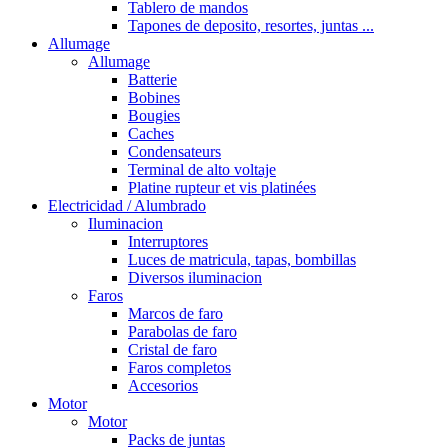
Tablero de mandos
Tapones de deposito, resortes, juntas ...
Allumage
Allumage
Batterie
Bobines
Bougies
Caches
Condensateurs
Terminal de alto voltaje
Platine rupteur et vis platinées
Electricidad / Alumbrado
Iluminacion
Interruptores
Luces de matricula, tapas, bombillas
Diversos iluminacion
Faros
Marcos de faro
Parabolas de faro
Cristal de faro
Faros completos
Accesorios
Motor
Motor
Packs de juntas