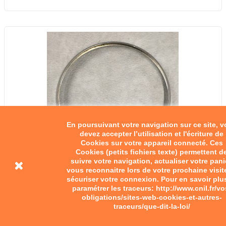
En poursuivant votre navigation sur ce site, 
devez accepter l’utilisation et l'écriture de
Cookies sur votre appareil connecté. Ces
Cookies (petits fichiers texte) permettent d
suivre votre navigation, actualiser votre pani
vous reconnaitre lors de votre prochaine visit
sécuriser votre connexion. Pour en savoir plu
paramétrer les traceurs: http://www.cnil.fr/vo
obligations/sites-web-cookies-et-autres-
traceurs/que-dit-la-loi/