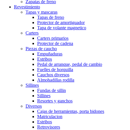
Zapatas de freno
Revestimiento
Tapas y mascaras
Tapas de freno
Protector de amortiguador
Tapa de volante magnetico
Carters
Carters primarios
Protector de cadena
Piezas de caucho
Empuñaduras
Estribos
Pedal de arranque, pedal de cambio
Fuelles de horquilla
Cauchos diversos
Almohadillas rodilla
Sillines
Fundas de sillin
Sillines
Resortes y ganchos
Diversos
Cajas de herramientas, porta bidones
Matriculacion
Estribos
Retrovisores