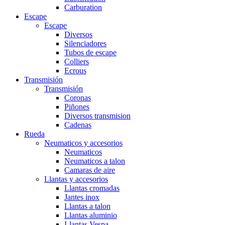
Carburation
Escape
Escape
Diversos
Silenciadores
Tubos de escape
Colliers
Ecrous
Transmisión
Transmisión
Coronas
Piñones
Diversos transmision
Cadenas
Rueda
Neumaticos y accesorios
Neumaticos
Neumaticos a talon
Camaras de aire
Llantas y accesorios
Llantas cromadas
Jantes inox
Llantas a talon
Llantas aluminio
Llantas Vespa