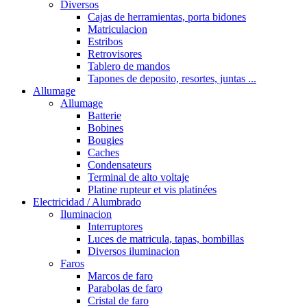
Diversos
Cajas de herramientas, porta bidones
Matriculacion
Estribos
Retrovisores
Tablero de mandos
Tapones de deposito, resortes, juntas ...
Allumage
Allumage
Batterie
Bobines
Bougies
Caches
Condensateurs
Terminal de alto voltaje
Platine rupteur et vis platinées
Electricidad / Alumbrado
Iluminacion
Interruptores
Luces de matricula, tapas, bombillas
Diversos iluminacion
Faros
Marcos de faro
Parabolas de faro
Cristal de faro