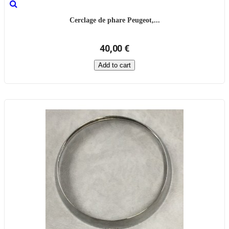
Cerclage de phare Peugeot,...
40,00 €
Add to cart