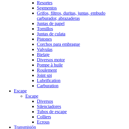
Resortes
Segmentos
Grifos, filtros, duritas, juntas, embudo
carburador, abrazaderas
Juntas de papel
Tornillos
Juntas de culata
Pistones
Corchos para embrague
Valvulas
Bielaje
Diversos motor
Pompe à huile
Roulement
Joint spi
Lubrification
Carburation
Escape
Escape
Diversos
Silenciadores
Tubos de escape
Colliers
Ecrous
Transmisión