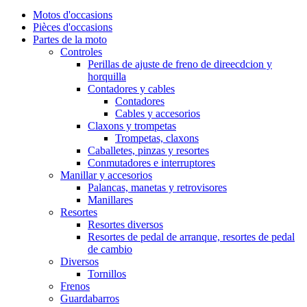
Motos d'occasions
Pièces d'occasions
Partes de la moto
Controles
Perillas de ajuste de freno de direecdcion y
horquilla
Contadores y cables
Contadores
Cables y accesorios
Claxons y trompetas
Trompetas, claxons
Caballetes, pinzas y resortes
Conmutadores e interruptores
Manillar y accesorios
Palancas, manetas y retrovisores
Manillares
Resortes
Resortes diversos
Resortes de pedal de arranque, resortes de pedal
de cambio
Diversos
Tornillos
Frenos
Guardabarros