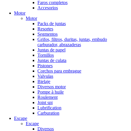
Faros completos
Accesorios
Motor
Motor
Packs de juntas
Resortes
Segmentos
Grifos, filtros, duritas, juntas, embudo
carburador, abrazaderas
Juntas de papel
Tornillos
Juntas de culata
Pistones
Corchos para embrague
Valvulas
Bielaje
Diversos motor
Pompe à huile
Roulement
Joint spi
Lubrification
Carburation
Escape
Escape
Diversos