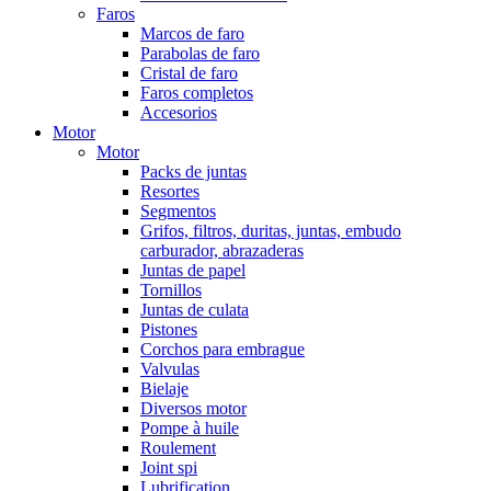
Faros
Marcos de faro
Parabolas de faro
Cristal de faro
Faros completos
Accesorios
Motor
Motor
Packs de juntas
Resortes
Segmentos
Grifos, filtros, duritas, juntas, embudo
carburador, abrazaderas
Juntas de papel
Tornillos
Juntas de culata
Pistones
Corchos para embrague
Valvulas
Bielaje
Diversos motor
Pompe à huile
Roulement
Joint spi
Lubrification