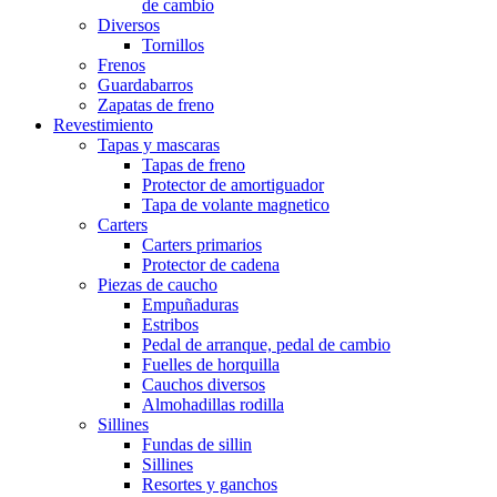
de cambio
Diversos
Tornillos
Frenos
Guardabarros
Zapatas de freno
Revestimiento
Tapas y mascaras
Tapas de freno
Protector de amortiguador
Tapa de volante magnetico
Carters
Carters primarios
Protector de cadena
Piezas de caucho
Empuñaduras
Estribos
Pedal de arranque, pedal de cambio
Fuelles de horquilla
Cauchos diversos
Almohadillas rodilla
Sillines
Fundas de sillin
Sillines
Resortes y ganchos