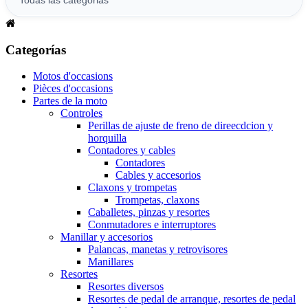
Categorías
Motos d'occasions
Pièces d'occasions
Partes de la moto
Controles
Perillas de ajuste de freno de direecdcion y
horquilla
Contadores y cables
Contadores
Cables y accesorios
Claxons y trompetas
Trompetas, claxons
Caballetes, pinzas y resortes
Conmutadores e interruptores
Manillar y accesorios
Palancas, manetas y retrovisores
Manillares
Resortes
Resortes diversos
Resortes de pedal de arranque, resortes de pedal