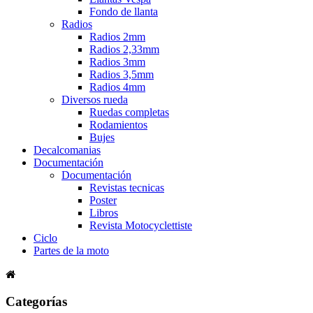
Fondo de llanta
Radios
Radios 2mm
Radios 2,33mm
Radios 3mm
Radios 3,5mm
Radios 4mm
Diversos rueda
Ruedas completas
Rodamientos
Bujes
Decalcomanias
Documentación
Documentación
Revistas tecnicas
Poster
Libros
Revista Motocyclettiste
Ciclo
Partes de la moto
Categorías