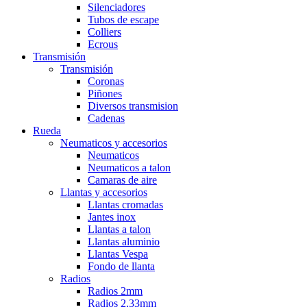
Silenciadores
Tubos de escape
Colliers
Ecrous
Transmisión
Transmisión
Coronas
Piñones
Diversos transmision
Cadenas
Rueda
Neumaticos y accesorios
Neumaticos
Neumaticos a talon
Camaras de aire
Llantas y accesorios
Llantas cromadas
Jantes inox
Llantas a talon
Llantas aluminio
Llantas Vespa
Fondo de llanta
Radios
Radios 2mm
Radios 2,33mm