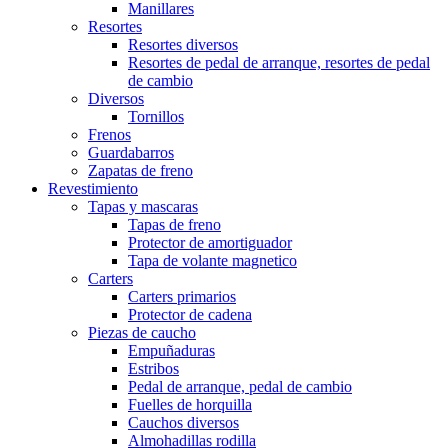
Manillares
Resortes
Resortes diversos
Resortes de pedal de arranque, resortes de pedal
de cambio
Diversos
Tornillos
Frenos
Guardabarros
Zapatas de freno
Revestimiento
Tapas y mascaras
Tapas de freno
Protector de amortiguador
Tapa de volante magnetico
Carters
Carters primarios
Protector de cadena
Piezas de caucho
Empuñaduras
Estribos
Pedal de arranque, pedal de cambio
Fuelles de horquilla
Cauchos diversos
Almohadillas rodilla