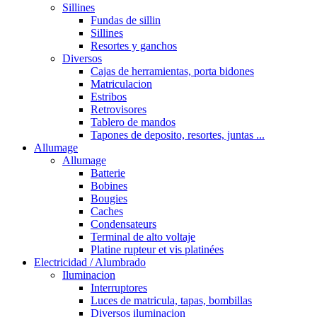
Sillines
Fundas de sillin
Sillines
Resortes y ganchos
Diversos
Cajas de herramientas, porta bidones
Matriculacion
Estribos
Retrovisores
Tablero de mandos
Tapones de deposito, resortes, juntas ...
Allumage
Allumage
Batterie
Bobines
Bougies
Caches
Condensateurs
Terminal de alto voltaje
Platine rupteur et vis platinées
Electricidad / Alumbrado
Iluminacion
Interruptores
Luces de matricula, tapas, bombillas
Diversos iluminacion