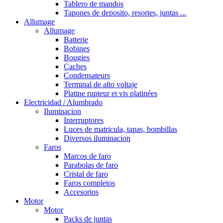
Tablero de mandos
Tapones de deposito, resortes, juntas ...
Allumage
Allumage
Batterie
Bobines
Bougies
Caches
Condensateurs
Terminal de alto voltaje
Platine rupteur et vis platinées
Electricidad / Alumbrado
Iluminacion
Interruptores
Luces de matricula, tapas, bombillas
Diversos iluminacion
Faros
Marcos de faro
Parabolas de faro
Cristal de faro
Faros completos
Accesorios
Motor
Motor
Packs de juntas