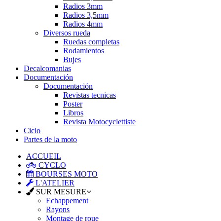
Radios 3mm
Radios 3,5mm
Radios 4mm
Diversos rueda
Ruedas completas
Rodamientos
Bujes
Decalcomanias
Documentación
Documentación
Revistas tecnicas
Poster
Libros
Revista Motocyclettiste
Ciclo
Partes de la moto
ACCUEIL
CYCLO
BOURSES MOTO
L'ATELIER
SUR MESURE
Echappement
Rayons
Montage de roue