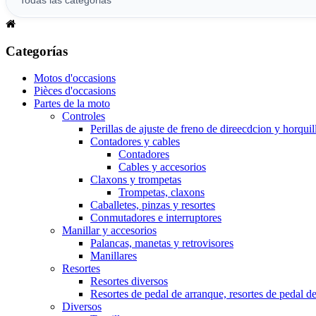
Categorías
Motos d'occasions
Pièces d'occasions
Partes de la moto
Controles
Perillas de ajuste de freno de direecdcion y horquil
Contadores y cables
Contadores
Cables y accesorios
Claxons y trompetas
Trompetas, claxons
Caballetes, pinzas y resortes
Conmutadores e interruptores
Manillar y accesorios
Palancas, manetas y retrovisores
Manillares
Resortes
Resortes diversos
Resortes de pedal de arranque, resortes de pedal d
Diversos