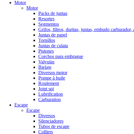
Motor
Motor
Packs de juntas
Resortes
Segmentos
Grifos, filtros, duritas, juntas, embudo carburador,
Juntas de papel
Tornillos
Juntas de culata
Pistones
Corchos para embrague
Valvulas
Bielaje
Diversos motor
Pompe à huile
Roulement
Joint spi
Lubrification
Carburation
Escape
Escape
Diversos
Silenciadores
Tubos de escape
Colliers