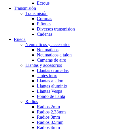
Ecrous
Transmisión
Transmisión
Coronas
Piñones
Diversos transmision
Cadenas
Rueda
Neumaticos y accesorios
Neumaticos
Neumaticos a talon
Camaras de aire
Llantas y accesorios
Llantas cromadas
Jantes inox
Llantas a talon
Llantas aluminio
Llantas Vespa
Fondo de llanta
Radios
Radios 2mm
Radios 2,33mm
Radios 3mm
Radios 3,5mm
Radios 4mm