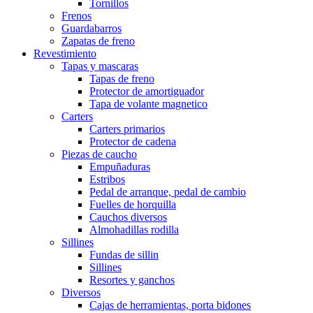
Tornillos
Frenos
Guardabarros
Zapatas de freno
Revestimiento
Tapas y mascaras
Tapas de freno
Protector de amortiguador
Tapa de volante magnetico
Carters
Carters primarios
Protector de cadena
Piezas de caucho
Empuñaduras
Estribos
Pedal de arranque, pedal de cambio
Fuelles de horquilla
Cauchos diversos
Almohadillas rodilla
Sillines
Fundas de sillin
Sillines
Resortes y ganchos
Diversos
Cajas de herramientas, porta bidones