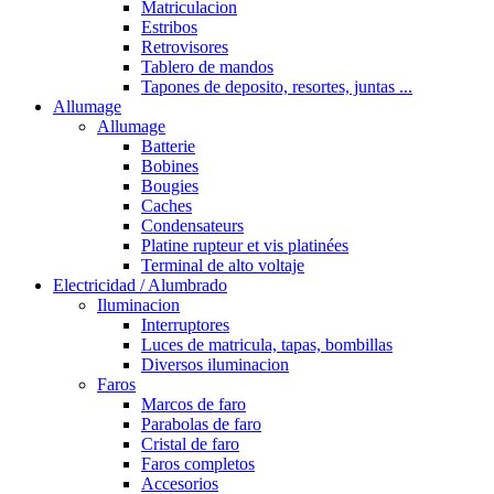
Matriculacion
Estribos
Retrovisores
Tablero de mandos
Tapones de deposito, resortes, juntas ...
Allumage
Allumage
Batterie
Bobines
Bougies
Caches
Condensateurs
Platine rupteur et vis platinées
Terminal de alto voltaje
Electricidad / Alumbrado
Iluminacion
Interruptores
Luces de matricula, tapas, bombillas
Diversos iluminacion
Faros
Marcos de faro
Parabolas de faro
Cristal de faro
Faros completos
Accesorios