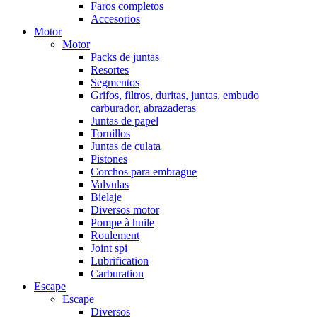
Faros completos
Accesorios
Motor
Motor
Packs de juntas
Resortes
Segmentos
Grifos, filtros, duritas, juntas, embudo
carburador, abrazaderas
Juntas de papel
Tornillos
Juntas de culata
Pistones
Corchos para embrague
Valvulas
Bielaje
Diversos motor
Pompe à huile
Roulement
Joint spi
Lubrification
Carburation
Escape
Escape
Diversos