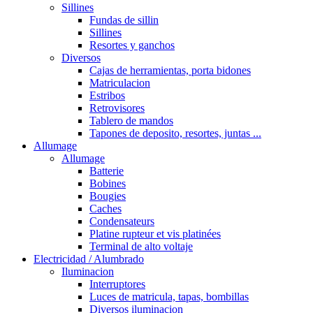
Sillines
Fundas de sillin
Sillines
Resortes y ganchos
Diversos
Cajas de herramientas, porta bidones
Matriculacion
Estribos
Retrovisores
Tablero de mandos
Tapones de deposito, resortes, juntas ...
Allumage
Allumage
Batterie
Bobines
Bougies
Caches
Condensateurs
Platine rupteur et vis platinées
Terminal de alto voltaje
Electricidad / Alumbrado
Iluminacion
Interruptores
Luces de matricula, tapas, bombillas
Diversos iluminacion