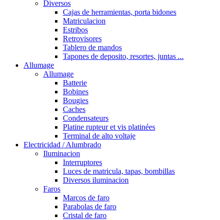
Diversos
Cajas de herramientas, porta bidones
Matriculacion
Estribos
Retrovisores
Tablero de mandos
Tapones de deposito, resortes, juntas ...
Allumage
Allumage
Batterie
Bobines
Bougies
Caches
Condensateurs
Platine rupteur et vis platinées
Terminal de alto voltaje
Electricidad / Alumbrado
Iluminacion
Interruptores
Luces de matricula, tapas, bombillas
Diversos iluminacion
Faros
Marcos de faro
Parabolas de faro
Cristal de faro