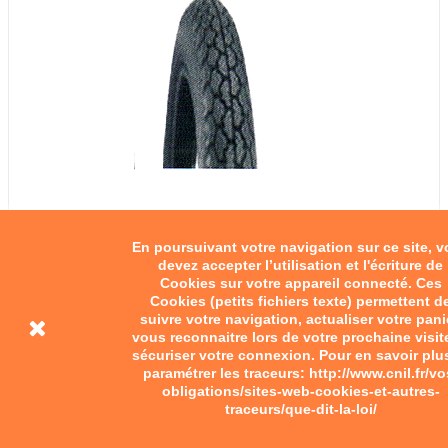
En poursuivant votre navigation sur ce site, 
devez accepter l’utilisation et l'écriture de
Pneus 15"
Cookies sur votre appareil connecté. Ces
Cookies (petits fichiers texte) permettent d
suivre votre navigation, actualiser votre pani
28,00 €
vous reconnaitre lors de votre prochaine visit
sécuriser votre connexion. Pour en savoir plu
Add to cart
paramétrer les traceurs: http://www.cnil.fr/vo
obligations/sites-web-cookies-et-autres-
traceurs/que-dit-la-loi/