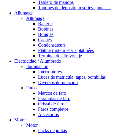
Tablero de mandos
Tapones de deposito, resortes, juntas ...
Allumage
Allumage
Batterie
Bobines
Bougies
Caches
Condensateurs
Platine rupteur et vis platinées
Terminal de alto voltaje
Electricidad / Alumbrado
Iluminacion
Interruptores
Luces de matricula, tapas, bombillas
Diversos iluminacion
Faros
Marcos de faro
Parabolas de faro
Cristal de faro
Faros completos
Accesorios
Motor
Motor
Packs de juntas