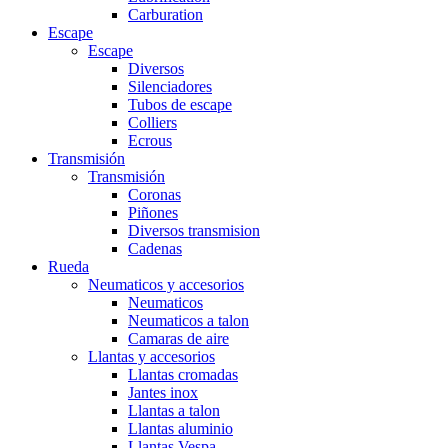
Carburation
Escape
Escape
Diversos
Silenciadores
Tubos de escape
Colliers
Ecrous
Transmisión
Transmisión
Coronas
Piñones
Diversos transmision
Cadenas
Rueda
Neumaticos y accesorios
Neumaticos
Neumaticos a talon
Camaras de aire
Llantas y accesorios
Llantas cromadas
Jantes inox
Llantas a talon
Llantas aluminio
Llantas Vespa