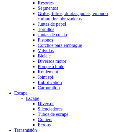
Resortes
Segmentos
Grifos, filtros, duritas, juntas, embudo
carburador, abrazaderas
Juntas de papel
Tornillos
Juntas de culata
Pistones
Corchos para embrague
Valvulas
Bielaje
Diversos motor
Pompe à huile
Roulement
Joint spi
Lubrification
Carburation
Escape
Escape
Diversos
Silenciadores
Tubos de escape
Colliers
Ecrous
Transmisión