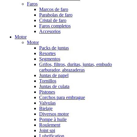
Faros
Marcos de faro
Parabolas de faro
Cristal de faro
Faros completos
Accesorios
Motor
Motor
Packs de juntas
Resortes
Segmentos
Grifos, filtros, duritas, juntas, embudo
carburador, abrazaderas
Juntas de papel
Tornillos
Juntas de culata
Pistones
Corchos para embrague
Valvulas
Bielaje
Diversos motor
Pompe à huile
Roulement
Joint spi
Lubrification