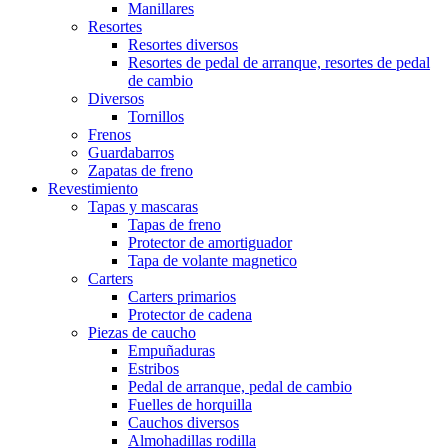
Manillares
Resortes
Resortes diversos
Resortes de pedal de arranque, resortes de pedal
de cambio
Diversos
Tornillos
Frenos
Guardabarros
Zapatas de freno
Revestimiento
Tapas y mascaras
Tapas de freno
Protector de amortiguador
Tapa de volante magnetico
Carters
Carters primarios
Protector de cadena
Piezas de caucho
Empuñaduras
Estribos
Pedal de arranque, pedal de cambio
Fuelles de horquilla
Cauchos diversos
Almohadillas rodilla