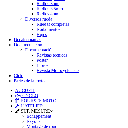
Radios 3mm
Radios 3,5mm
Radios 4mm
Diversos rueda
Ruedas completas
Rodamientos
Bujes
Decalcomanias
Documentación
Documentación
Revistas tecnicas
Poster
Libros
Revista Motocyclettiste
Ciclo
Partes de la moto
ACCUEIL
CYCLO
BOURSES MOTO
L'ATELIER
SUR MESURE
Echappement
Rayons
Montage de roue