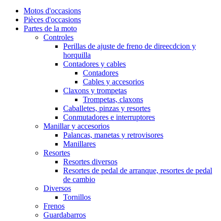
Motos d'occasions
Pièces d'occasions
Partes de la moto
Controles
Perillas de ajuste de freno de direecdcion y
horquilla
Contadores y cables
Contadores
Cables y accesorios
Claxons y trompetas
Trompetas, claxons
Caballetes, pinzas y resortes
Conmutadores e interruptores
Manillar y accesorios
Palancas, manetas y retrovisores
Manillares
Resortes
Resortes diversos
Resortes de pedal de arranque, resortes de pedal
de cambio
Diversos
Tornillos
Frenos
Guardabarros