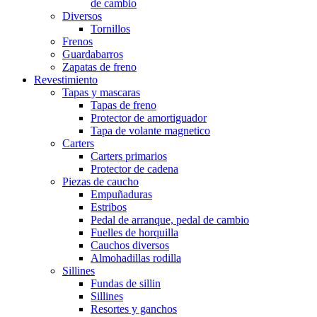
de cambio
Diversos
Tornillos
Frenos
Guardabarros
Zapatas de freno
Revestimiento
Tapas y mascaras
Tapas de freno
Protector de amortiguador
Tapa de volante magnetico
Carters
Carters primarios
Protector de cadena
Piezas de caucho
Empuñaduras
Estribos
Pedal de arranque, pedal de cambio
Fuelles de horquilla
Cauchos diversos
Almohadillas rodilla
Sillines
Fundas de sillin
Sillines
Resortes y ganchos