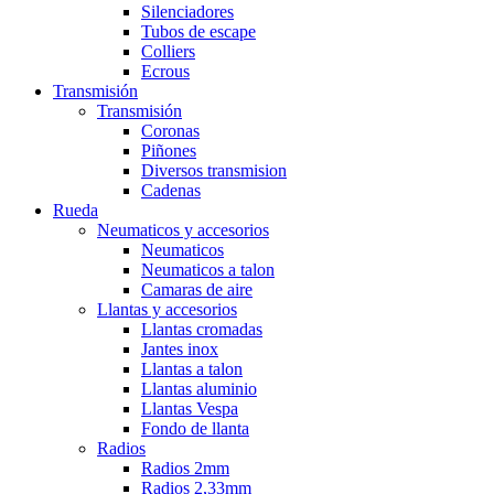
Silenciadores
Tubos de escape
Colliers
Ecrous
Transmisión
Transmisión
Coronas
Piñones
Diversos transmision
Cadenas
Rueda
Neumaticos y accesorios
Neumaticos
Neumaticos a talon
Camaras de aire
Llantas y accesorios
Llantas cromadas
Jantes inox
Llantas a talon
Llantas aluminio
Llantas Vespa
Fondo de llanta
Radios
Radios 2mm
Radios 2,33mm