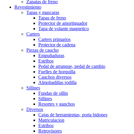
Zapatas de freno
Revestimiento
Tapas y mascaras
Tapas de freno
Protector de amortiguador
Tapa de volante magnetico
Carters
Carters primarios
Protector de cadena
Piezas de caucho
Empuñaduras
Estribos
Pedal de arranque, pedal de cambio
Fuelles de horquilla
Cauchos diversos
Almohadillas rodilla
Sillines
Fundas de sillin
Sillines
Resortes y ganchos
Diversos
Cajas de herramientas, porta bidones
Matriculacion
Estribos
Retrovisores