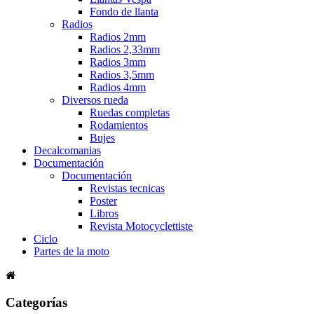
Fondo de llanta
Radios
Radios 2mm
Radios 2,33mm
Radios 3mm
Radios 3,5mm
Radios 4mm
Diversos rueda
Ruedas completas
Rodamientos
Bujes
Decalcomanias
Documentación
Documentación
Revistas tecnicas
Poster
Libros
Revista Motocyclettiste
Ciclo
Partes de la moto
Categorías