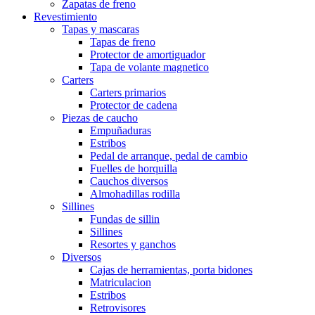
Zapatas de freno
Revestimiento
Tapas y mascaras
Tapas de freno
Protector de amortiguador
Tapa de volante magnetico
Carters
Carters primarios
Protector de cadena
Piezas de caucho
Empuñaduras
Estribos
Pedal de arranque, pedal de cambio
Fuelles de horquilla
Cauchos diversos
Almohadillas rodilla
Sillines
Fundas de sillin
Sillines
Resortes y ganchos
Diversos
Cajas de herramientas, porta bidones
Matriculacion
Estribos
Retrovisores