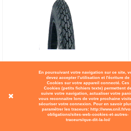
En poursuivant votre navigation sur ce site, 
devez accepter l’utilisation et l'écriture de
Pneus 15"
Cookies sur votre appareil connecté. Ces
Cookies (petits fichiers texte) permettent d
suivre votre navigation, actualiser votre pani
28,00 €
vous reconnaitre lors de votre prochaine visit
sécuriser votre connexion. Pour en savoir plu
Add to cart
paramétrer les traceurs: http://www.cnil.fr/vo
obligations/sites-web-cookies-et-autres-
traceurs/que-dit-la-loi/