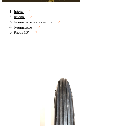
Inicio
Rueda
Neumaticos y accesorios
Neumaticos
Pneus 16"