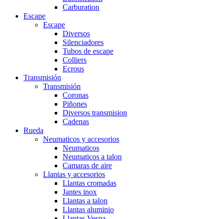
Carburation
Escape
Escape
Diversos
Silenciadores
Tubos de escape
Colliers
Ecrous
Transmisión
Transmisión
Coronas
Piñones
Diversos transmision
Cadenas
Rueda
Neumaticos y accesorios
Neumaticos
Neumaticos a talon
Camaras de aire
Llantas y accesorios
Llantas cromadas
Jantes inox
Llantas a talon
Llantas aluminio
Llantas Vespa