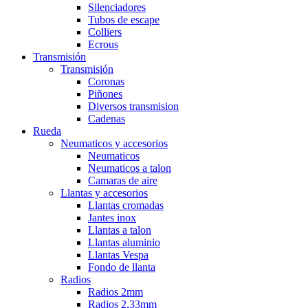
Silenciadores
Tubos de escape
Colliers
Ecrous
Transmisión
Transmisión
Coronas
Piñones
Diversos transmision
Cadenas
Rueda
Neumaticos y accesorios
Neumaticos
Neumaticos a talon
Camaras de aire
Llantas y accesorios
Llantas cromadas
Jantes inox
Llantas a talon
Llantas aluminio
Llantas Vespa
Fondo de llanta
Radios
Radios 2mm
Radios 2,33mm