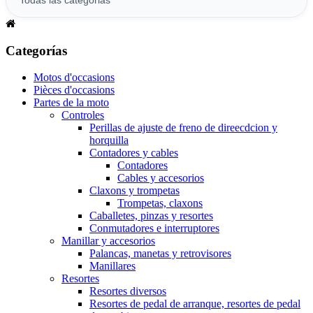
Categorías
Motos d'occasions
Pièces d'occasions
Partes de la moto
Controles
Perillas de ajuste de freno de direecdcion y
horquilla
Contadores y cables
Contadores
Cables y accesorios
Claxons y trompetas
Trompetas, claxons
Caballetes, pinzas y resortes
Conmutadores e interruptores
Manillar y accesorios
Palancas, manetas y retrovisores
Manillares
Resortes
Resortes diversos
Resortes de pedal de arranque, resortes de pedal