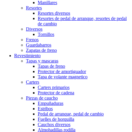
Manillares
Resortes
Resortes diversos
Resortes de pedal de arranque, resortes de pedal
de cambio
Diversos
Tornillos
Frenos
Guardabarros
Zapatas de freno
Revestimiento
Tapas y mascaras
Tapas de freno
Protector de amortiguador
Tapa de volante magnetico
Carters
Carters primarios
Protector de cadena
Piezas de caucho
Empuñaduras
Estribos
Pedal de arranque, pedal de cambio
Fuelles de horquilla
Cauchos diversos
Almohadillas rodilla