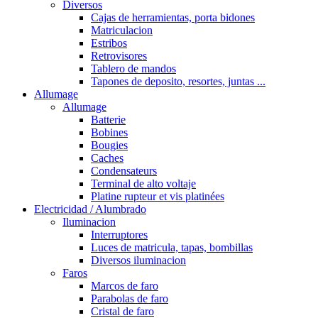
Diversos
Cajas de herramientas, porta bidones
Matriculacion
Estribos
Retrovisores
Tablero de mandos
Tapones de deposito, resortes, juntas ...
Allumage
Allumage
Batterie
Bobines
Bougies
Caches
Condensateurs
Terminal de alto voltaje
Platine rupteur et vis platinées
Electricidad / Alumbrado
Iluminacion
Interruptores
Luces de matricula, tapas, bombillas
Diversos iluminacion
Faros
Marcos de faro
Parabolas de faro
Cristal de faro