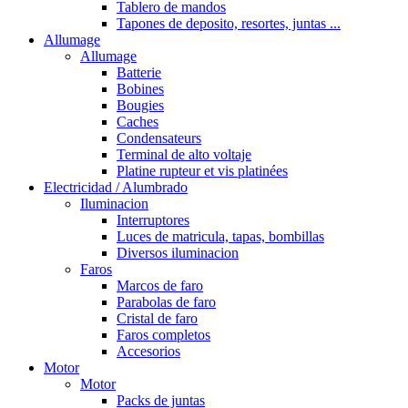
Tablero de mandos
Tapones de deposito, resortes, juntas ...
Allumage
Allumage
Batterie
Bobines
Bougies
Caches
Condensateurs
Terminal de alto voltaje
Platine rupteur et vis platinées
Electricidad / Alumbrado
Iluminacion
Interruptores
Luces de matricula, tapas, bombillas
Diversos iluminacion
Faros
Marcos de faro
Parabolas de faro
Cristal de faro
Faros completos
Accesorios
Motor
Motor
Packs de juntas