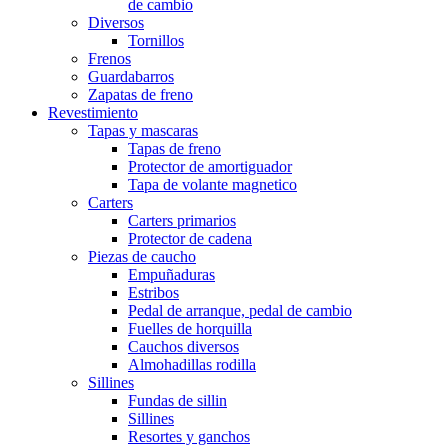
de cambio
Diversos
Tornillos
Frenos
Guardabarros
Zapatas de freno
Revestimiento
Tapas y mascaras
Tapas de freno
Protector de amortiguador
Tapa de volante magnetico
Carters
Carters primarios
Protector de cadena
Piezas de caucho
Empuñaduras
Estribos
Pedal de arranque, pedal de cambio
Fuelles de horquilla
Cauchos diversos
Almohadillas rodilla
Sillines
Fundas de sillin
Sillines
Resortes y ganchos