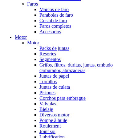
Faros
Marcos de faro
Parabolas de faro
Cristal de faro
Faros completos
Accesorios
Motor
Motor
Packs de juntas
Resortes
Segmentos
Grifos, filtros, duritas, juntas, embudo
carburador, abrazaderas
Juntas de papel
Tornillos
Juntas de culata
Pistones
Corchos para embrague
Valvulas
Bielaje
Diversos motor
Pompe à huile
Roulement
Joint spi
Lubrification