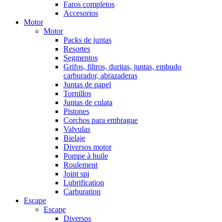
Faros completos
Accesorios
Motor
Motor
Packs de juntas
Resortes
Segmentos
Grifos, filtros, duritas, juntas, embudo
carburador, abrazaderas
Juntas de papel
Tornillos
Juntas de culata
Pistones
Corchos para embrague
Valvulas
Bielaje
Diversos motor
Pompe à huile
Roulement
Joint spi
Lubrification
Carburation
Escape
Escape
Diversos