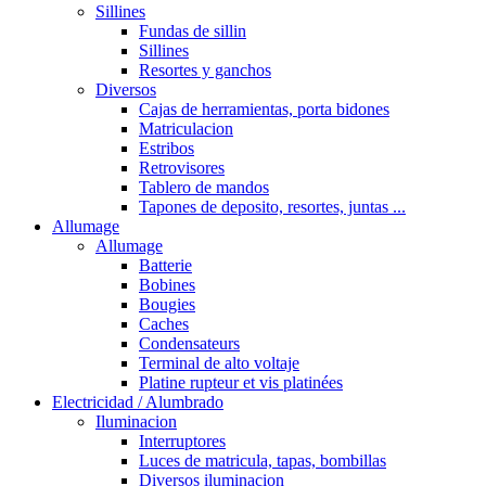
Sillines
Fundas de sillin
Sillines
Resortes y ganchos
Diversos
Cajas de herramientas, porta bidones
Matriculacion
Estribos
Retrovisores
Tablero de mandos
Tapones de deposito, resortes, juntas ...
Allumage
Allumage
Batterie
Bobines
Bougies
Caches
Condensateurs
Terminal de alto voltaje
Platine rupteur et vis platinées
Electricidad / Alumbrado
Iluminacion
Interruptores
Luces de matricula, tapas, bombillas
Diversos iluminacion