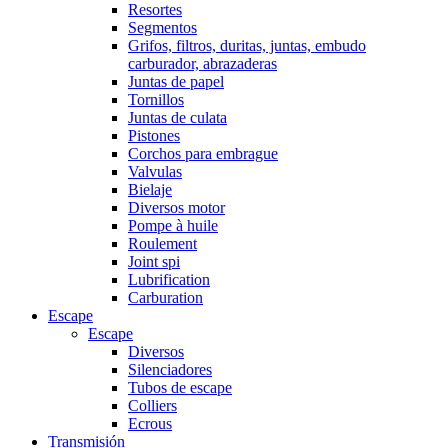
Resortes
Segmentos
Grifos, filtros, duritas, juntas, embudo
carburador, abrazaderas
Juntas de papel
Tornillos
Juntas de culata
Pistones
Corchos para embrague
Valvulas
Bielaje
Diversos motor
Pompe à huile
Roulement
Joint spi
Lubrification
Carburation
Escape
Escape
Diversos
Silenciadores
Tubos de escape
Colliers
Ecrous
Transmisión