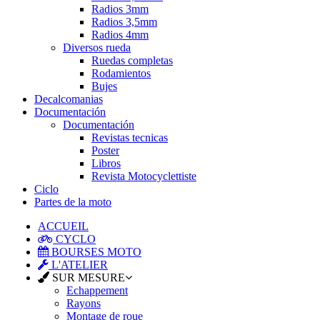
Radios 3mm
Radios 3,5mm
Radios 4mm
Diversos rueda
Ruedas completas
Rodamientos
Bujes
Decalcomanias
Documentación
Documentación
Revistas tecnicas
Poster
Libros
Revista Motocyclettiste
Ciclo
Partes de la moto
ACCUEIL
CYCLO
BOURSES MOTO
L'ATELIER
SUR MESURE
Echappement
Rayons
Montage de roue