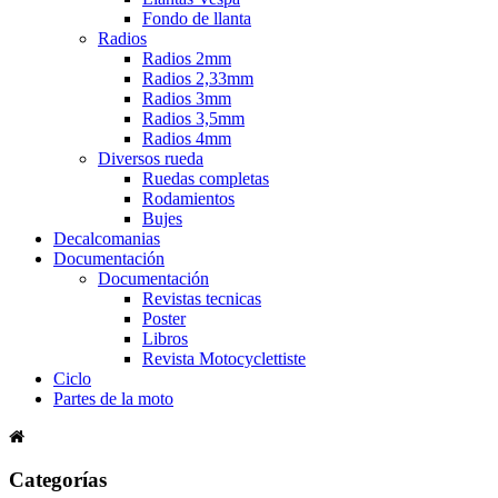
Fondo de llanta
Radios
Radios 2mm
Radios 2,33mm
Radios 3mm
Radios 3,5mm
Radios 4mm
Diversos rueda
Ruedas completas
Rodamientos
Bujes
Decalcomanias
Documentación
Documentación
Revistas tecnicas
Poster
Libros
Revista Motocyclettiste
Ciclo
Partes de la moto
Categorías