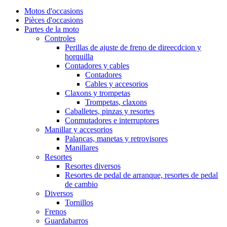
Motos d'occasions
Pièces d'occasions
Partes de la moto
Controles
Perillas de ajuste de freno de direecdcion y
horquilla
Contadores y cables
Contadores
Cables y accesorios
Claxons y trompetas
Trompetas, claxons
Caballetes, pinzas y resortes
Conmutadores e interruptores
Manillar y accesorios
Palancas, manetas y retrovisores
Manillares
Resortes
Resortes diversos
Resortes de pedal de arranque, resortes de pedal
de cambio
Diversos
Tornillos
Frenos
Guardabarros