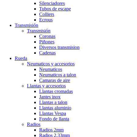
Silenciadores
Tubos de escape
Colliers
Ecrous
Transmisión
Transmisión
Coronas
Piñones
Diversos transmision
Cadenas
Rueda
Neumaticos y accesorios
Neumaticos
Neumaticos a talon
Camaras de aire
Llantas y accesorios
Llantas cromadas
Jantes inox
Llantas a talon
Llantas aluminio
Llantas Vespa
Fondo de llanta
Radios
Radios 2mm
Radios 2,33mm