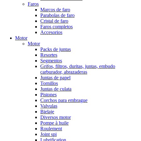
Faros
Marcos de faro
Parabolas de faro
Cristal de faro
Faros completos
Accesorios
Motor
Motor
Packs de juntas
Resortes
Segmentos
Grifos, filtros, duritas, juntas, embudo
carburador, abrazaderas
Juntas de papel
Tornillos
Juntas de culata
Pistones
Corchos para embrague
Valvulas
Bielaje
Diversos motor
Pompe à huile
Roulement
Joint spi
Lubrification