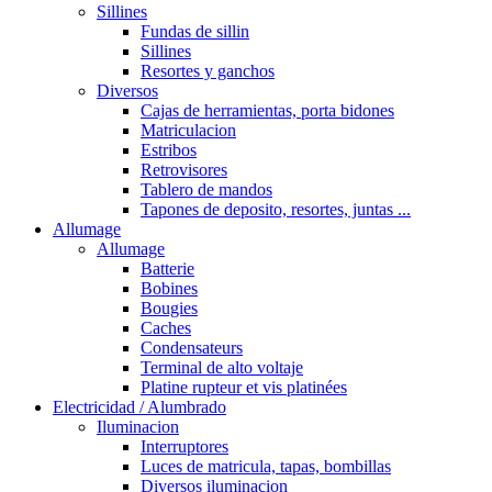
Sillines
Fundas de sillin
Sillines
Resortes y ganchos
Diversos
Cajas de herramientas, porta bidones
Matriculacion
Estribos
Retrovisores
Tablero de mandos
Tapones de deposito, resortes, juntas ...
Allumage
Allumage
Batterie
Bobines
Bougies
Caches
Condensateurs
Terminal de alto voltaje
Platine rupteur et vis platinées
Electricidad / Alumbrado
Iluminacion
Interruptores
Luces de matricula, tapas, bombillas
Diversos iluminacion