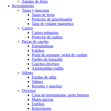
Zapatas de freno
Revestimiento
Tapas y mascaras
Tapas de freno
Protector de amortiguador
Tapa de volante magnetico
Carters
Carters primarios
Protector de cadena
Piezas de caucho
Empuñaduras
Estribos
Pedal de arranque, pedal de cambio
Fuelles de horquilla
Cauchos diversos
Almohadillas rodilla
Sillines
Fundas de sillin
Sillines
Resortes y ganchos
Diversos
Cajas de herramientas, porta bidones
Matriculacion
Estribos
Retrovisores