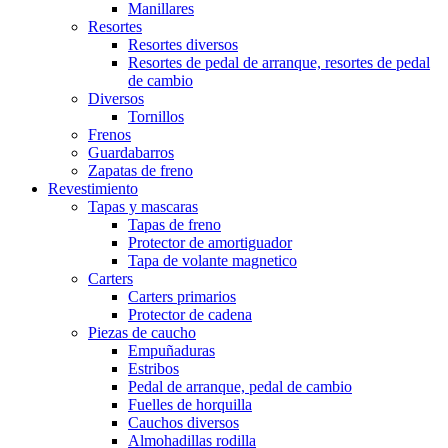
Manillares
Resortes
Resortes diversos
Resortes de pedal de arranque, resortes de pedal
de cambio
Diversos
Tornillos
Frenos
Guardabarros
Zapatas de freno
Revestimiento
Tapas y mascaras
Tapas de freno
Protector de amortiguador
Tapa de volante magnetico
Carters
Carters primarios
Protector de cadena
Piezas de caucho
Empuñaduras
Estribos
Pedal de arranque, pedal de cambio
Fuelles de horquilla
Cauchos diversos
Almohadillas rodilla