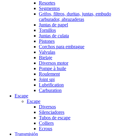
Resortes
Segmentos
Grifos, filtros, duritas, juntas, embudo
carburador, abrazaderas
Juntas de papel
Tornillos
Juntas de culata
Pistones
Corchos para embrague
Valvulas
Bielaje
Diversos motor
Pompe à huile
Roulement
Joint spi
Lubrification
Carburation
Escape
Escape
Diversos
Silenciadores
Tubos de escape
Colliers
Ecrous
Transmisión