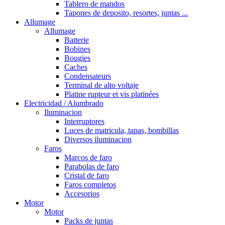
Tablero de mandos
Tapones de deposito, resortes, juntas ...
Allumage
Allumage
Batterie
Bobines
Bougies
Caches
Condensateurs
Terminal de alto voltaje
Platine rupteur et vis platinées
Electricidad / Alumbrado
Iluminacion
Interruptores
Luces de matricula, tapas, bombillas
Diversos iluminacion
Faros
Marcos de faro
Parabolas de faro
Cristal de faro
Faros completos
Accesorios
Motor
Motor
Packs de juntas