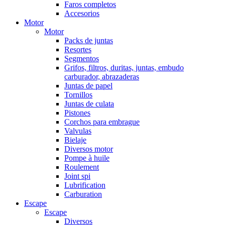
Faros completos
Accesorios
Motor
Motor
Packs de juntas
Resortes
Segmentos
Grifos, filtros, duritas, juntas, embudo
carburador, abrazaderas
Juntas de papel
Tornillos
Juntas de culata
Pistones
Corchos para embrague
Valvulas
Bielaje
Diversos motor
Pompe à huile
Roulement
Joint spi
Lubrification
Carburation
Escape
Escape
Diversos