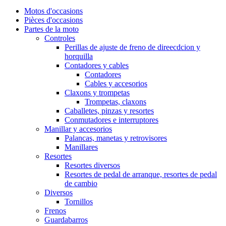
Motos d'occasions
Pièces d'occasions
Partes de la moto
Controles
Perillas de ajuste de freno de direecdcion y
horquilla
Contadores y cables
Contadores
Cables y accesorios
Claxons y trompetas
Trompetas, claxons
Caballetes, pinzas y resortes
Conmutadores e interruptores
Manillar y accesorios
Palancas, manetas y retrovisores
Manillares
Resortes
Resortes diversos
Resortes de pedal de arranque, resortes de pedal
de cambio
Diversos
Tornillos
Frenos
Guardabarros