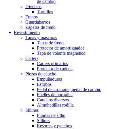
de cambio
Diversos
Tornillos
Frenos
Guardabarros
Zapatas de freno
Revestimiento
Tapas y mascaras
Tapas de freno
Protector de amortiguador
Tapa de volante magnetico
Carters
Carters primarios
Protector de cadena
Piezas de caucho
Empuñaduras
Estribos
Pedal de arranque, pedal de cambio
Fuelles de horquilla
Cauchos diversos
Almohadillas rodilla
Sillines
Fundas de sillin
Sillines
Resortes y ganchos