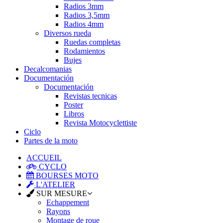
Radios 3mm
Radios 3,5mm
Radios 4mm
Diversos rueda
Ruedas completas
Rodamientos
Bujes
Decalcomanias
Documentación
Documentación
Revistas tecnicas
Poster
Libros
Revista Motocyclettiste
Ciclo
Partes de la moto
ACCUEIL
CYCLO
BOURSES MOTO
L'ATELIER
SUR MESURE
Echappement
Rayons
Montage de roue