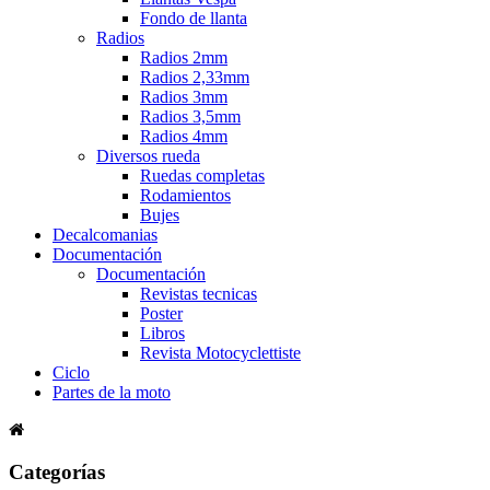
Fondo de llanta
Radios
Radios 2mm
Radios 2,33mm
Radios 3mm
Radios 3,5mm
Radios 4mm
Diversos rueda
Ruedas completas
Rodamientos
Bujes
Decalcomanias
Documentación
Documentación
Revistas tecnicas
Poster
Libros
Revista Motocyclettiste
Ciclo
Partes de la moto
Categorías