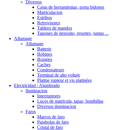
Diversos
Cajas de herramientas, porta bidones
Matriculacion
Estribos
Retrovisores
Tablero de mandos
Tapones de deposito, resortes, juntas ...
Allumage
Allumage
Batterie
Bobines
Bougies
Caches
Condensateurs
Terminal de alto voltaje
Platine rupteur et vis platinées
Electricidad / Alumbrado
Iluminacion
Interruptores
Luces de matricula, tapas, bombillas
Diversos iluminacion
Faros
Marcos de faro
Parabolas de faro
Cristal de faro