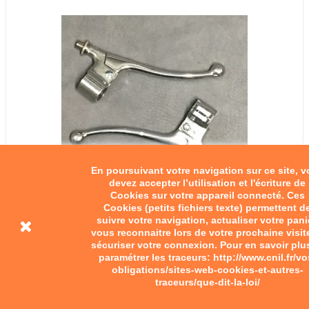
En poursuivant votre navigation sur ce site, 
devez accepter l’utilisation et l'écriture de
Cookies sur votre appareil connecté. Ces
Cookies (petits fichiers texte) permettent d
suivre votre navigation, actualiser votre pani
vous reconnaitre lors de votre prochaine visit
sécuriser votre connexion. Pour en savoir plu
paramétrer les traceurs: http://www.cnil.fr/vo
obligations/sites-web-cookies-et-autres-
traceurs/que-dit-la-loi/