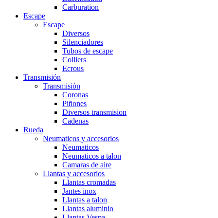
Carburation
Escape
Escape
Diversos
Silenciadores
Tubos de escape
Colliers
Ecrous
Transmisión
Transmisión
Coronas
Piñones
Diversos transmision
Cadenas
Rueda
Neumaticos y accesorios
Neumaticos
Neumaticos a talon
Camaras de aire
Llantas y accesorios
Llantas cromadas
Jantes inox
Llantas a talon
Llantas aluminio
Llantas Vespa