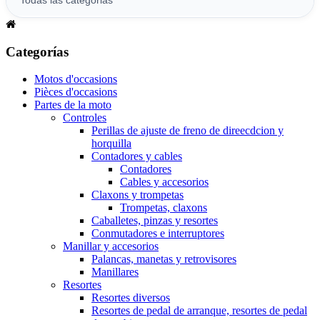
Categorías
Motos d'occasions
Pièces d'occasions
Partes de la moto
Controles
Perillas de ajuste de freno de direecdcion y
horquilla
Contadores y cables
Contadores
Cables y accesorios
Claxons y trompetas
Trompetas, claxons
Caballetes, pinzas y resortes
Conmutadores e interruptores
Manillar y accesorios
Palancas, manetas y retrovisores
Manillares
Resortes
Resortes diversos
Resortes de pedal de arranque, resortes de pedal