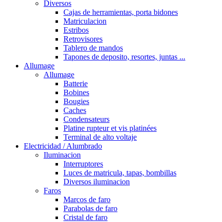
Diversos
Cajas de herramientas, porta bidones
Matriculacion
Estribos
Retrovisores
Tablero de mandos
Tapones de deposito, resortes, juntas ...
Allumage
Allumage
Batterie
Bobines
Bougies
Caches
Condensateurs
Platine rupteur et vis platinées
Terminal de alto voltaje
Electricidad / Alumbrado
Iluminacion
Interruptores
Luces de matricula, tapas, bombillas
Diversos iluminacion
Faros
Marcos de faro
Parabolas de faro
Cristal de faro