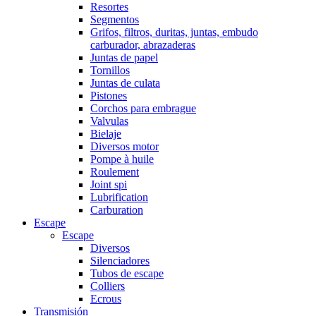
Resortes
Segmentos
Grifos, filtros, duritas, juntas, embudo
carburador, abrazaderas
Juntas de papel
Tornillos
Juntas de culata
Pistones
Corchos para embrague
Valvulas
Bielaje
Diversos motor
Pompe à huile
Roulement
Joint spi
Lubrification
Carburation
Escape
Escape
Diversos
Silenciadores
Tubos de escape
Colliers
Ecrous
Transmisión