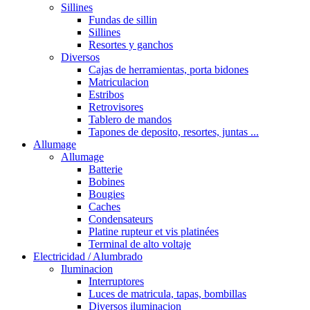
Sillines
Fundas de sillin
Sillines
Resortes y ganchos
Diversos
Cajas de herramientas, porta bidones
Matriculacion
Estribos
Retrovisores
Tablero de mandos
Tapones de deposito, resortes, juntas ...
Allumage
Allumage
Batterie
Bobines
Bougies
Caches
Condensateurs
Platine rupteur et vis platinées
Terminal de alto voltaje
Electricidad / Alumbrado
Iluminacion
Interruptores
Luces de matricula, tapas, bombillas
Diversos iluminacion