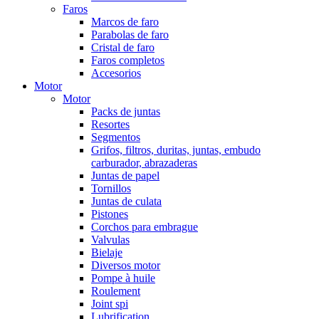
Faros
Marcos de faro
Parabolas de faro
Cristal de faro
Faros completos
Accesorios
Motor
Motor
Packs de juntas
Resortes
Segmentos
Grifos, filtros, duritas, juntas, embudo
carburador, abrazaderas
Juntas de papel
Tornillos
Juntas de culata
Pistones
Corchos para embrague
Valvulas
Bielaje
Diversos motor
Pompe à huile
Roulement
Joint spi
Lubrification