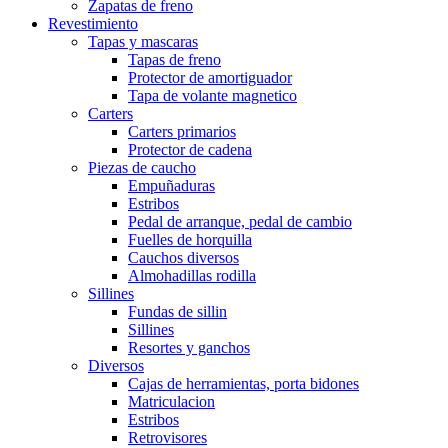
Zapatas de freno
Revestimiento
Tapas y mascaras
Tapas de freno
Protector de amortiguador
Tapa de volante magnetico
Carters
Carters primarios
Protector de cadena
Piezas de caucho
Empuñaduras
Estribos
Pedal de arranque, pedal de cambio
Fuelles de horquilla
Cauchos diversos
Almohadillas rodilla
Sillines
Fundas de sillin
Sillines
Resortes y ganchos
Diversos
Cajas de herramientas, porta bidones
Matriculacion
Estribos
Retrovisores