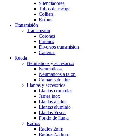
Silenciadores
Tubos de escape
Colliers
Ecrous
Transmisión
Transmisión
Coronas
Piñones
Diversos transmision
Cadenas
Rueda
Neumaticos y accesorios
Neumaticos
Neumaticos a talon
Camaras de aire
Llantas y accesorios
Llantas cromadas
Jantes inox
Llantas a talon
Llantas aluminio
Llantas Vespa
Fondo de llanta
Radios
Radios 2mm
Radios 2,33mm