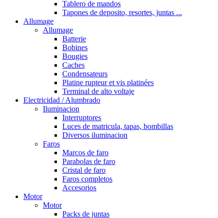
Tablero de mandos
Tapones de deposito, resortes, juntas ...
Allumage
Allumage
Batterie
Bobines
Bougies
Caches
Condensateurs
Platine rupteur et vis platinées
Terminal de alto voltaje
Electricidad / Alumbrado
Iluminacion
Interruptores
Luces de matricula, tapas, bombillas
Diversos iluminacion
Faros
Marcos de faro
Parabolas de faro
Cristal de faro
Faros completos
Accesorios
Motor
Motor
Packs de juntas