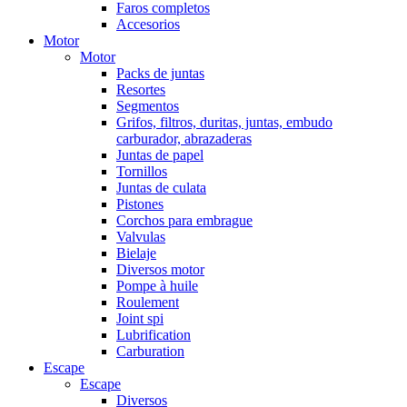
Faros completos
Accesorios
Motor
Motor
Packs de juntas
Resortes
Segmentos
Grifos, filtros, duritas, juntas, embudo
carburador, abrazaderas
Juntas de papel
Tornillos
Juntas de culata
Pistones
Corchos para embrague
Valvulas
Bielaje
Diversos motor
Pompe à huile
Roulement
Joint spi
Lubrification
Carburation
Escape
Escape
Diversos