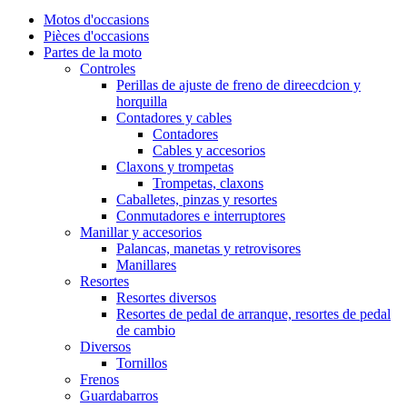
Motos d'occasions
Pièces d'occasions
Partes de la moto
Controles
Perillas de ajuste de freno de direecdcion y
horquilla
Contadores y cables
Contadores
Cables y accesorios
Claxons y trompetas
Trompetas, claxons
Caballetes, pinzas y resortes
Conmutadores e interruptores
Manillar y accesorios
Palancas, manetas y retrovisores
Manillares
Resortes
Resortes diversos
Resortes de pedal de arranque, resortes de pedal
de cambio
Diversos
Tornillos
Frenos
Guardabarros