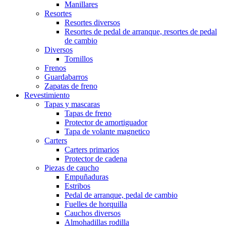
Manillares
Resortes
Resortes diversos
Resortes de pedal de arranque, resortes de pedal
de cambio
Diversos
Tornillos
Frenos
Guardabarros
Zapatas de freno
Revestimiento
Tapas y mascaras
Tapas de freno
Protector de amortiguador
Tapa de volante magnetico
Carters
Carters primarios
Protector de cadena
Piezas de caucho
Empuñaduras
Estribos
Pedal de arranque, pedal de cambio
Fuelles de horquilla
Cauchos diversos
Almohadillas rodilla