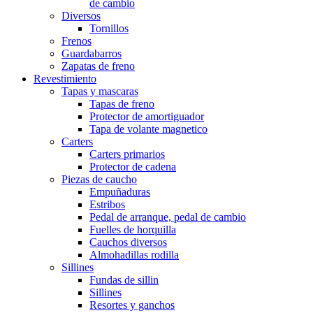
de cambio
Diversos
Tornillos
Frenos
Guardabarros
Zapatas de freno
Revestimiento
Tapas y mascaras
Tapas de freno
Protector de amortiguador
Tapa de volante magnetico
Carters
Carters primarios
Protector de cadena
Piezas de caucho
Empuñaduras
Estribos
Pedal de arranque, pedal de cambio
Fuelles de horquilla
Cauchos diversos
Almohadillas rodilla
Sillines
Fundas de sillin
Sillines
Resortes y ganchos