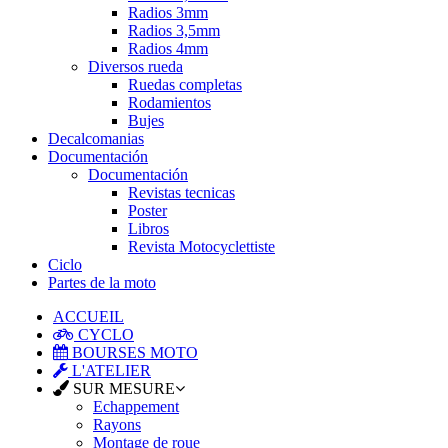
Radios 3mm
Radios 3,5mm
Radios 4mm
Diversos rueda
Ruedas completas
Rodamientos
Bujes
Decalcomanias
Documentación
Documentación
Revistas tecnicas
Poster
Libros
Revista Motocyclettiste
Ciclo
Partes de la moto
ACCUEIL
CYCLO
BOURSES MOTO
L'ATELIER
SUR MESURE
Echappement
Rayons
Montage de roue