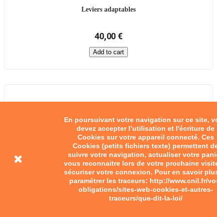
Leviers adaptables
40,00 €
Add to cart
En poursuivant votre navigation sur ce site, 
devez accepter l’utilisation et l'écriture de
Cookies sur votre appareil connecté. Ces
Cookies (petits fichiers texte) permettent d
suivre votre navigation, actualiser votre pani
vous reconnaitre lors de votre prochaine visit
sécuriser votre connexion. Pour en savoir plu
paramétrer les traceurs: http://www.cnil.fr/vo
obligations/sites-web-cookies-et-autres-
traceurs/que-dit-la-loi/