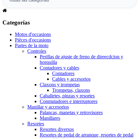
Categorías
Motos d'occasions
Pièces d'occasions
Partes de la moto
Controles
Perillas de ajuste de freno de direecdcion y
horquilla
Contadores y cables
Contadores
Cables y accesorios
Claxons y trompetas
Trompetas, claxons
Caballetes, pinzas y resortes
Conmutadores e interruptores
Manillar y accesorios
Palancas, manetas y retrovisores
Manillares
Resortes
Resortes diversos
Resortes de pedal de arranque, resortes de pedal