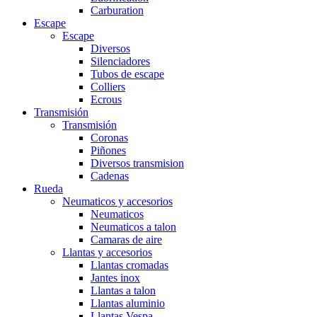
Carburation
Escape
Escape
Diversos
Silenciadores
Tubos de escape
Colliers
Ecrous
Transmisión
Transmisión
Coronas
Piñones
Diversos transmision
Cadenas
Rueda
Neumaticos y accesorios
Neumaticos
Neumaticos a talon
Camaras de aire
Llantas y accesorios
Llantas cromadas
Jantes inox
Llantas a talon
Llantas aluminio
Llantas Vespa