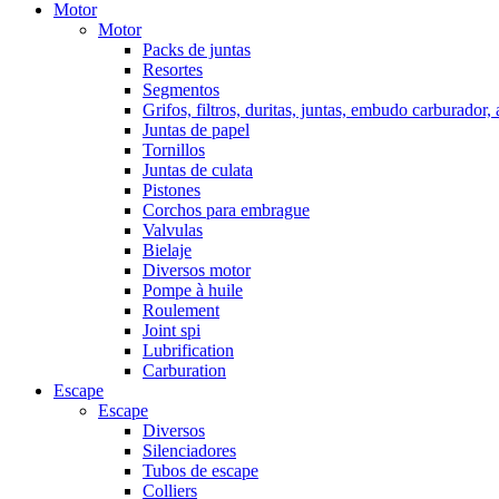
Motor
Motor
Packs de juntas
Resortes
Segmentos
Grifos, filtros, duritas, juntas, embudo carburador,
Juntas de papel
Tornillos
Juntas de culata
Pistones
Corchos para embrague
Valvulas
Bielaje
Diversos motor
Pompe à huile
Roulement
Joint spi
Lubrification
Carburation
Escape
Escape
Diversos
Silenciadores
Tubos de escape
Colliers