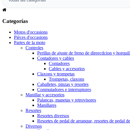
Categorías
Motos d'occasions
Pièces d'occasions
Partes de la moto
Controles
Perillas de ajuste de freno de direecdcion y horquil
Contadores y cables
Contadores
Cables y accesorios
Claxons y trompetas
Trompetas, claxons
Caballetes, pinzas y resortes
Conmutadores e interruptores
Manillar y accesorios
Palancas, manetas y retrovisores
Manillares
Resortes
Resortes diversos
Resortes de pedal de arranque, resortes de pedal d
Diversos