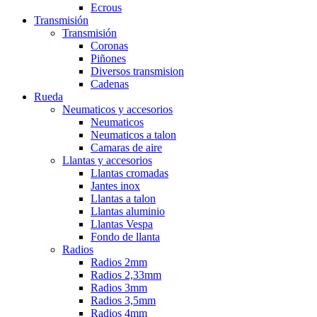
Ecrous
Transmisión
Transmisión
Coronas
Piñones
Diversos transmision
Cadenas
Rueda
Neumaticos y accesorios
Neumaticos
Neumaticos a talon
Camaras de aire
Llantas y accesorios
Llantas cromadas
Jantes inox
Llantas a talon
Llantas aluminio
Llantas Vespa
Fondo de llanta
Radios
Radios 2mm
Radios 2,33mm
Radios 3mm
Radios 3,5mm
Radios 4mm