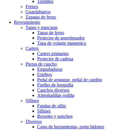
Tornillos
Frenos
Guardabarros
Zapatas de freno
Revestimiento
Tapas y mascaras
Tapas de freno
Protector de amortiguador
Tapa de volante magnetico
Carters
Carters primarios
Protector de cadena
Piezas de caucho
Empuñaduras
Estribos
Pedal de arranque, pedal de cambio
Fuelles de horquilla
Cauchos diversos
Almohadillas rodilla
Sillines
Fundas de sillin
Sillines
Resortes y ganchos
Diversos
Cajas de herramientas, porta bidones