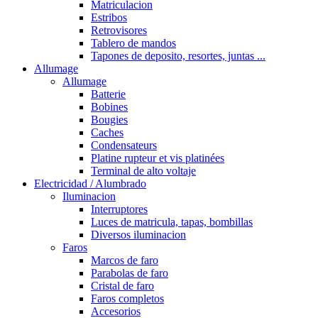
Matriculacion
Estribos
Retrovisores
Tablero de mandos
Tapones de deposito, resortes, juntas ...
Allumage
Allumage
Batterie
Bobines
Bougies
Caches
Condensateurs
Platine rupteur et vis platinées
Terminal de alto voltaje
Electricidad / Alumbrado
Iluminacion
Interruptores
Luces de matricula, tapas, bombillas
Diversos iluminacion
Faros
Marcos de faro
Parabolas de faro
Cristal de faro
Faros completos
Accesorios