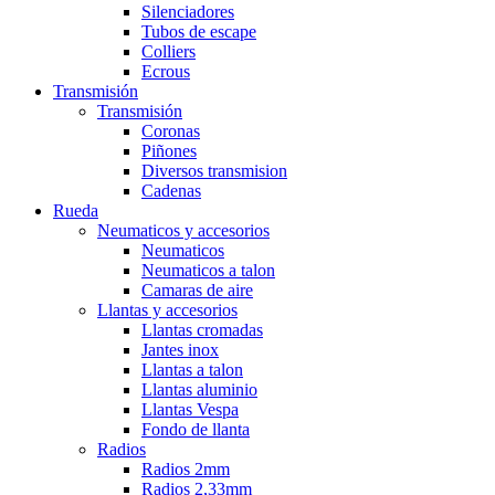
Silenciadores
Tubos de escape
Colliers
Ecrous
Transmisión
Transmisión
Coronas
Piñones
Diversos transmision
Cadenas
Rueda
Neumaticos y accesorios
Neumaticos
Neumaticos a talon
Camaras de aire
Llantas y accesorios
Llantas cromadas
Jantes inox
Llantas a talon
Llantas aluminio
Llantas Vespa
Fondo de llanta
Radios
Radios 2mm
Radios 2,33mm