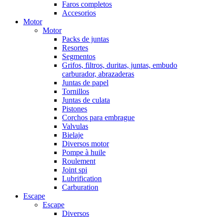
Faros completos
Accesorios
Motor
Motor
Packs de juntas
Resortes
Segmentos
Grifos, filtros, duritas, juntas, embudo
carburador, abrazaderas
Juntas de papel
Tornillos
Juntas de culata
Pistones
Corchos para embrague
Valvulas
Bielaje
Diversos motor
Pompe à huile
Roulement
Joint spi
Lubrification
Carburation
Escape
Escape
Diversos