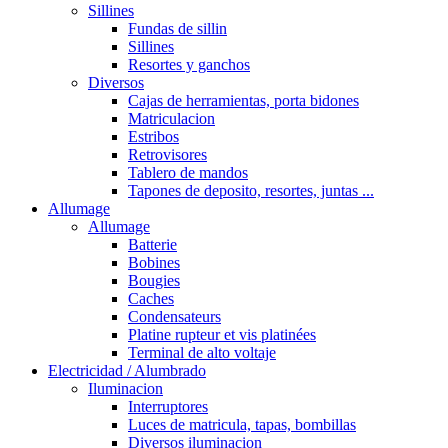
Sillines
Fundas de sillin
Sillines
Resortes y ganchos
Diversos
Cajas de herramientas, porta bidones
Matriculacion
Estribos
Retrovisores
Tablero de mandos
Tapones de deposito, resortes, juntas ...
Allumage
Allumage
Batterie
Bobines
Bougies
Caches
Condensateurs
Platine rupteur et vis platinées
Terminal de alto voltaje
Electricidad / Alumbrado
Iluminacion
Interruptores
Luces de matricula, tapas, bombillas
Diversos iluminacion