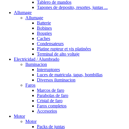
Tablero de mandos
Tapones de deposito, resortes, juntas ...
Allumage
Allumage
Batterie
Bobines
Bougies
Caches
Condensateurs
Platine rupteur et vis platinées
Terminal de alto voltaje
Electricidad / Alumbrado
Iluminacion
Interruptores
Luces de matricula, tapas, bombillas
Diversos iluminacion
Faros
Marcos de faro
Parabolas de faro
Cristal de faro
Faros completos
Accesorios
Motor
Motor
Packs de juntas