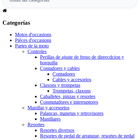
Categorías
Motos d'occasions
Pièces d'occasions
Partes de la moto
Controles
Perillas de ajuste de freno de direecdcion y
horquilla
Contadores y cables
Contadores
Cables y accesorios
Claxons y trompetas
Trompetas, claxons
Caballetes, pinzas y resortes
Conmutadores e interruptores
Manillar y accesorios
Palancas, manetas y retrovisores
Manillares
Resortes
Resortes diversos
Resortes de pedal de arranque, resortes de pedal