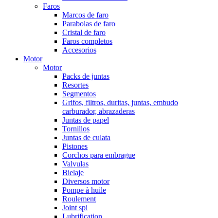
Faros
Marcos de faro
Parabolas de faro
Cristal de faro
Faros completos
Accesorios
Motor
Motor
Packs de juntas
Resortes
Segmentos
Grifos, filtros, duritas, juntas, embudo
carburador, abrazaderas
Juntas de papel
Tornillos
Juntas de culata
Pistones
Corchos para embrague
Valvulas
Bielaje
Diversos motor
Pompe à huile
Roulement
Joint spi
Lubrification