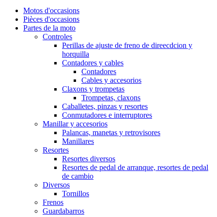
Motos d'occasions
Pièces d'occasions
Partes de la moto
Controles
Perillas de ajuste de freno de direecdcion y
horquilla
Contadores y cables
Contadores
Cables y accesorios
Claxons y trompetas
Trompetas, claxons
Caballetes, pinzas y resortes
Conmutadores e interruptores
Manillar y accesorios
Palancas, manetas y retrovisores
Manillares
Resortes
Resortes diversos
Resortes de pedal de arranque, resortes de pedal
de cambio
Diversos
Tornillos
Frenos
Guardabarros