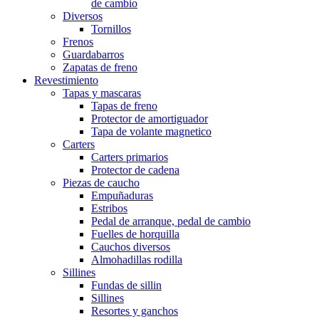
de cambio
Diversos
Tornillos
Frenos
Guardabarros
Zapatas de freno
Revestimiento
Tapas y mascaras
Tapas de freno
Protector de amortiguador
Tapa de volante magnetico
Carters
Carters primarios
Protector de cadena
Piezas de caucho
Empuñaduras
Estribos
Pedal de arranque, pedal de cambio
Fuelles de horquilla
Cauchos diversos
Almohadillas rodilla
Sillines
Fundas de sillin
Sillines
Resortes y ganchos