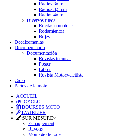
Radios 3mm
Radios 3,5mm
Radios 4mm
Diversos rueda
Ruedas completas
Rodamientos
Bujes
Decalcomanias
Documentación
Documentación
Revistas tecnicas
Poster
Libros
Revista Motocyclettiste
Ciclo
Partes de la moto
ACCUEIL
CYCLO
BOURSES MOTO
L'ATELIER
SUR MESURE
Echappement
Rayons
Montage de roue