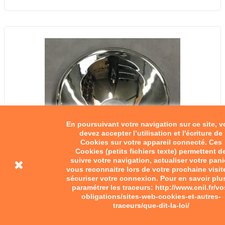
En poursuivant votre navigation sur ce site, 
devez accepter l’utilisation et l'écriture de
Cookies sur votre appareil connecté. Ces
Cookies (petits fichiers texte) permettent d
suivre votre navigation, actualiser votre pani
vous reconnaitre lors de votre prochaine visit
sécuriser votre connexion. Pour en savoir plu
paramétrer les traceurs: http://www.cnil.fr/vo
obligations/sites-web-cookies-et-autres-
traceurs/que-dit-la-loi/