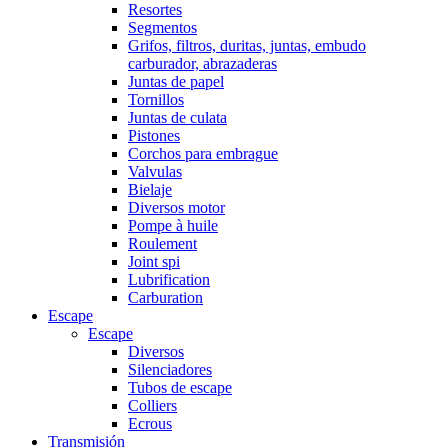
Resortes
Segmentos
Grifos, filtros, duritas, juntas, embudo
carburador, abrazaderas
Juntas de papel
Tornillos
Juntas de culata
Pistones
Corchos para embrague
Valvulas
Bielaje
Diversos motor
Pompe à huile
Roulement
Joint spi
Lubrification
Carburation
Escape
Escape
Diversos
Silenciadores
Tubos de escape
Colliers
Ecrous
Transmisión