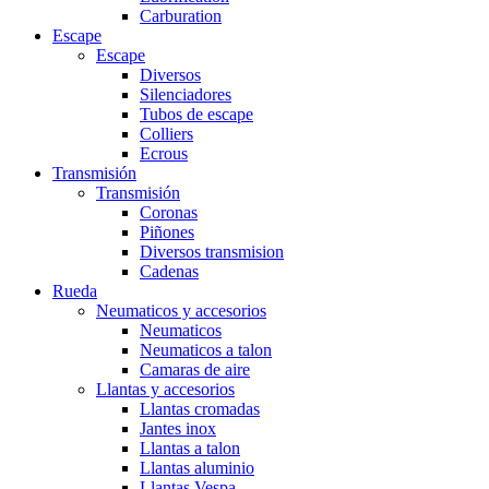
Carburation
Escape
Escape
Diversos
Silenciadores
Tubos de escape
Colliers
Ecrous
Transmisión
Transmisión
Coronas
Piñones
Diversos transmision
Cadenas
Rueda
Neumaticos y accesorios
Neumaticos
Neumaticos a talon
Camaras de aire
Llantas y accesorios
Llantas cromadas
Jantes inox
Llantas a talon
Llantas aluminio
Llantas Vespa