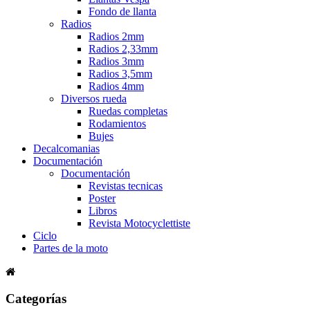
Fondo de llanta
Radios
Radios 2mm
Radios 2,33mm
Radios 3mm
Radios 3,5mm
Radios 4mm
Diversos rueda
Ruedas completas
Rodamientos
Bujes
Decalcomanias
Documentación
Documentación
Revistas tecnicas
Poster
Libros
Revista Motocyclettiste
Ciclo
Partes de la moto
Categorías