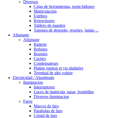
Diversos
Cajas de herramientas, porta bidones
Matriculacion
Estribos
Retrovisores
Tablero de mandos
Tapones de deposito, resortes, juntas ...
Allumage
Allumage
Batterie
Bobines
Bougies
Caches
Condensateurs
Platine rupteur et vis platinées
Terminal de alto voltaje
Electricidad / Alumbrado
Iluminacion
Interruptores
Luces de matricula, tapas, bombillas
Diversos iluminacion
Faros
Marcos de faro
Parabolas de faro
Cristal de faro