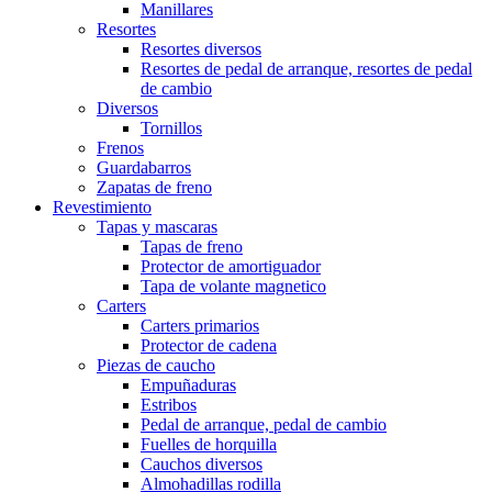
Manillares
Resortes
Resortes diversos
Resortes de pedal de arranque, resortes de pedal
de cambio
Diversos
Tornillos
Frenos
Guardabarros
Zapatas de freno
Revestimiento
Tapas y mascaras
Tapas de freno
Protector de amortiguador
Tapa de volante magnetico
Carters
Carters primarios
Protector de cadena
Piezas de caucho
Empuñaduras
Estribos
Pedal de arranque, pedal de cambio
Fuelles de horquilla
Cauchos diversos
Almohadillas rodilla