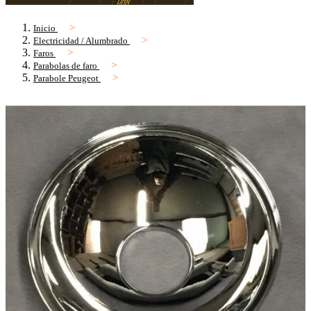
Inicio
Electricidad / Alumbrado
Faros
Parabolas de faro
Parabole Peugeot