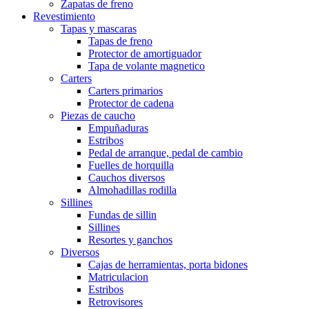
Zapatas de freno
Revestimiento
Tapas y mascaras
Tapas de freno
Protector de amortiguador
Tapa de volante magnetico
Carters
Carters primarios
Protector de cadena
Piezas de caucho
Empuñaduras
Estribos
Pedal de arranque, pedal de cambio
Fuelles de horquilla
Cauchos diversos
Almohadillas rodilla
Sillines
Fundas de sillin
Sillines
Resortes y ganchos
Diversos
Cajas de herramientas, porta bidones
Matriculacion
Estribos
Retrovisores