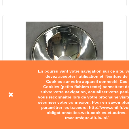
En poursuivant votre navigation sur ce site, 
devez accepter l’utilisation et l'écriture de
Cookies sur votre appareil connecté. Ces
Cookies (petits fichiers texte) permettent d
suivre votre navigation, actualiser votre pani
vous reconnaitre lors de votre prochaine visit
sécuriser votre connexion. Pour en savoir plu
paramétrer les traceurs: http://www.cnil.fr/vo
obligations/sites-web-cookies-et-autres-
traceurs/que-dit-la-loi/