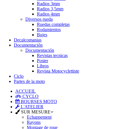
Radios 3mm
Radios 3,5mm
Radios 4mm
Diversos rueda
Ruedas completas
Rodamientos
Bujes
Decalcomanias
Documentación
Documentación
Revistas tecnicas
Poster
Libros
Revista Motocyclettiste
Ciclo
Partes de la moto
ACCUEIL
CYCLO
BOURSES MOTO
L'ATELIER
SUR MESURE
Echappement
Rayons
Montage de roue