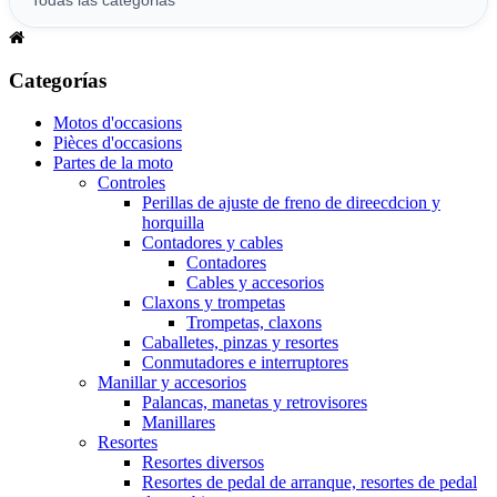
Categorías
Motos d'occasions
Pièces d'occasions
Partes de la moto
Controles
Perillas de ajuste de freno de direecdcion y
horquilla
Contadores y cables
Contadores
Cables y accesorios
Claxons y trompetas
Trompetas, claxons
Caballetes, pinzas y resortes
Conmutadores e interruptores
Manillar y accesorios
Palancas, manetas y retrovisores
Manillares
Resortes
Resortes diversos
Resortes de pedal de arranque, resortes de pedal