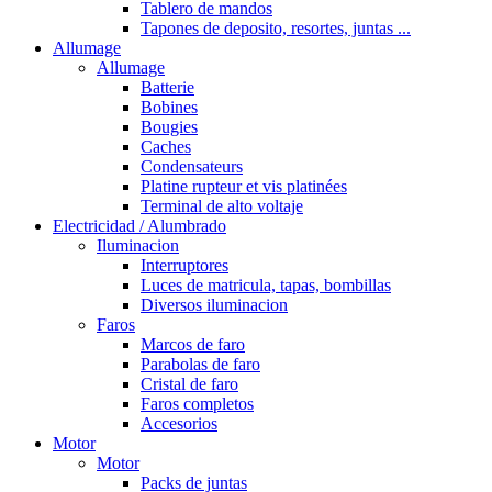
Tablero de mandos
Tapones de deposito, resortes, juntas ...
Allumage
Allumage
Batterie
Bobines
Bougies
Caches
Condensateurs
Platine rupteur et vis platinées
Terminal de alto voltaje
Electricidad / Alumbrado
Iluminacion
Interruptores
Luces de matricula, tapas, bombillas
Diversos iluminacion
Faros
Marcos de faro
Parabolas de faro
Cristal de faro
Faros completos
Accesorios
Motor
Motor
Packs de juntas