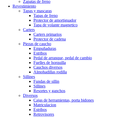
Zapatas de freno
Revestimiento
Tapas y mascaras
Tapas de freno
Protector de amortiguador
Tapa de volante magnetico
Carters
Carters primarios
Protector de cadena
Piezas de caucho
Empuñaduras
Estribos
Pedal de arranque, pedal de cambio
Fuelles de horquilla
Cauchos diversos
Almohadillas rodilla
Sillines
Fundas de sillin
Sillines
Resortes y ganchos
Diversos
Cajas de herramientas, porta bidones
Matriculacion
Estribos
Retrovisores