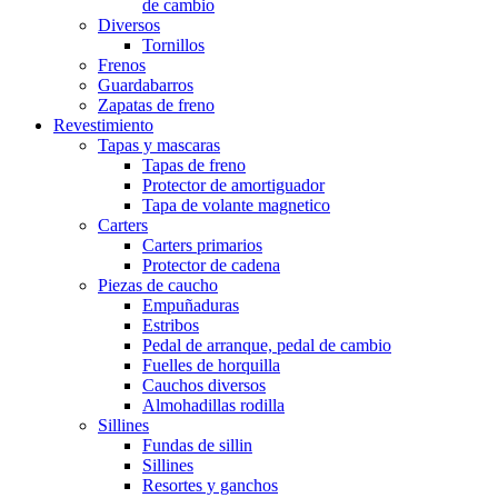
de cambio
Diversos
Tornillos
Frenos
Guardabarros
Zapatas de freno
Revestimiento
Tapas y mascaras
Tapas de freno
Protector de amortiguador
Tapa de volante magnetico
Carters
Carters primarios
Protector de cadena
Piezas de caucho
Empuñaduras
Estribos
Pedal de arranque, pedal de cambio
Fuelles de horquilla
Cauchos diversos
Almohadillas rodilla
Sillines
Fundas de sillin
Sillines
Resortes y ganchos