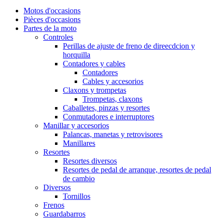
Motos d'occasions
Pièces d'occasions
Partes de la moto
Controles
Perillas de ajuste de freno de direecdcion y
horquilla
Contadores y cables
Contadores
Cables y accesorios
Claxons y trompetas
Trompetas, claxons
Caballetes, pinzas y resortes
Conmutadores e interruptores
Manillar y accesorios
Palancas, manetas y retrovisores
Manillares
Resortes
Resortes diversos
Resortes de pedal de arranque, resortes de pedal
de cambio
Diversos
Tornillos
Frenos
Guardabarros