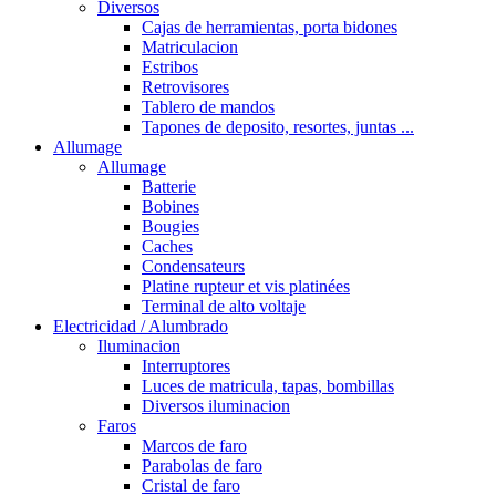
Diversos
Cajas de herramientas, porta bidones
Matriculacion
Estribos
Retrovisores
Tablero de mandos
Tapones de deposito, resortes, juntas ...
Allumage
Allumage
Batterie
Bobines
Bougies
Caches
Condensateurs
Platine rupteur et vis platinées
Terminal de alto voltaje
Electricidad / Alumbrado
Iluminacion
Interruptores
Luces de matricula, tapas, bombillas
Diversos iluminacion
Faros
Marcos de faro
Parabolas de faro
Cristal de faro