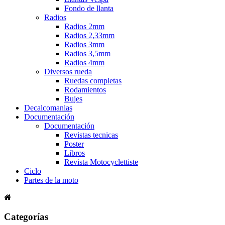
Fondo de llanta
Radios
Radios 2mm
Radios 2,33mm
Radios 3mm
Radios 3,5mm
Radios 4mm
Diversos rueda
Ruedas completas
Rodamientos
Bujes
Decalcomanias
Documentación
Documentación
Revistas tecnicas
Poster
Libros
Revista Motocyclettiste
Ciclo
Partes de la moto
Categorías