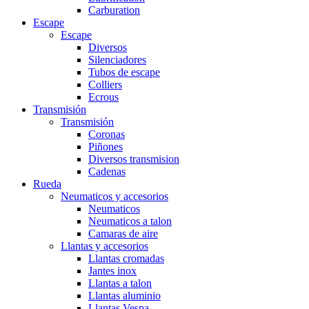
Carburation
Escape
Escape
Diversos
Silenciadores
Tubos de escape
Colliers
Ecrous
Transmisión
Transmisión
Coronas
Piñones
Diversos transmision
Cadenas
Rueda
Neumaticos y accesorios
Neumaticos
Neumaticos a talon
Camaras de aire
Llantas y accesorios
Llantas cromadas
Jantes inox
Llantas a talon
Llantas aluminio
Llantas Vespa