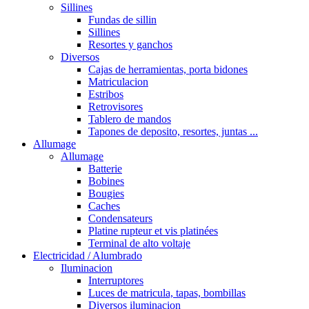
Sillines
Fundas de sillin
Sillines
Resortes y ganchos
Diversos
Cajas de herramientas, porta bidones
Matriculacion
Estribos
Retrovisores
Tablero de mandos
Tapones de deposito, resortes, juntas ...
Allumage
Allumage
Batterie
Bobines
Bougies
Caches
Condensateurs
Platine rupteur et vis platinées
Terminal de alto voltaje
Electricidad / Alumbrado
Iluminacion
Interruptores
Luces de matricula, tapas, bombillas
Diversos iluminacion