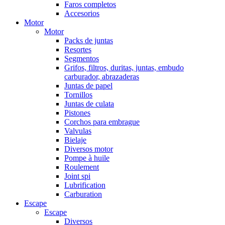
Faros completos
Accesorios
Motor
Motor
Packs de juntas
Resortes
Segmentos
Grifos, filtros, duritas, juntas, embudo
carburador, abrazaderas
Juntas de papel
Tornillos
Juntas de culata
Pistones
Corchos para embrague
Valvulas
Bielaje
Diversos motor
Pompe à huile
Roulement
Joint spi
Lubrification
Carburation
Escape
Escape
Diversos