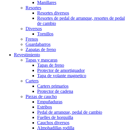
Manillares
Resortes
Resortes diversos
Resortes de pedal de arranque, resortes de pedal
de cambio
Diversos
Tornillos
Frenos
Guardabarros
Zapatas de freno
Revestimiento
Tapas y mascaras
Tapas de freno
Protector de amortiguador
Tapa de volante magnetico
Carters
Carters primarios
Protector de cadena
Piezas de caucho
Empuñaduras
Estribos
Pedal de arranque, pedal de cambio
Fuelles de horquilla
Cauchos diversos
Almohadillas rodilla