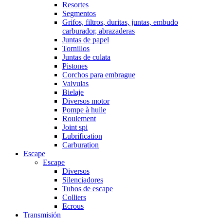
Resortes
Segmentos
Grifos, filtros, duritas, juntas, embudo
carburador, abrazaderas
Juntas de papel
Tornillos
Juntas de culata
Pistones
Corchos para embrague
Valvulas
Bielaje
Diversos motor
Pompe à huile
Roulement
Joint spi
Lubrification
Carburation
Escape
Escape
Diversos
Silenciadores
Tubos de escape
Colliers
Ecrous
Transmisión