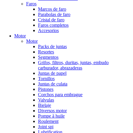
Faros
Marcos de faro
Parabolas de faro
Cristal de faro
Faros completos
Accesorios
Motor
Motor
Packs de juntas
Resortes
Segmentos
Grifos, filtros, duritas, juntas, embudo
carburador, abrazaderas
Juntas de papel
Tornillos
Juntas de culata
Pistones
Corchos para embrague
Valvulas
Bielaje
Diversos motor
Pompe à huile
Roulement
Joint spi
Lubrification