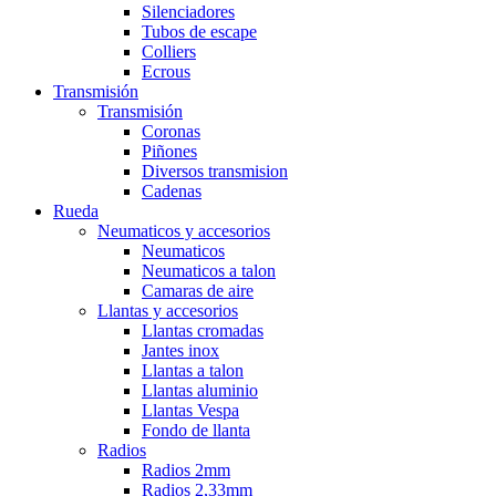
Silenciadores
Tubos de escape
Colliers
Ecrous
Transmisión
Transmisión
Coronas
Piñones
Diversos transmision
Cadenas
Rueda
Neumaticos y accesorios
Neumaticos
Neumaticos a talon
Camaras de aire
Llantas y accesorios
Llantas cromadas
Jantes inox
Llantas a talon
Llantas aluminio
Llantas Vespa
Fondo de llanta
Radios
Radios 2mm
Radios 2,33mm