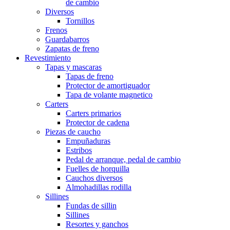
de cambio
Diversos
Tornillos
Frenos
Guardabarros
Zapatas de freno
Revestimiento
Tapas y mascaras
Tapas de freno
Protector de amortiguador
Tapa de volante magnetico
Carters
Carters primarios
Protector de cadena
Piezas de caucho
Empuñaduras
Estribos
Pedal de arranque, pedal de cambio
Fuelles de horquilla
Cauchos diversos
Almohadillas rodilla
Sillines
Fundas de sillin
Sillines
Resortes y ganchos