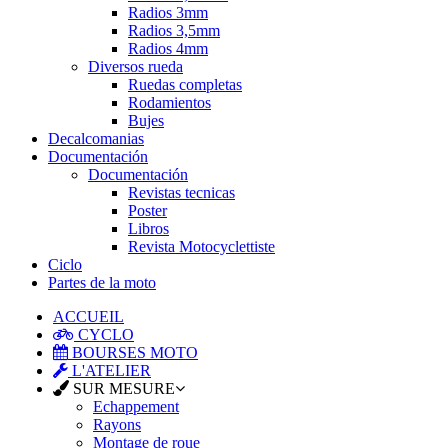
Radios 3mm
Radios 3,5mm
Radios 4mm
Diversos rueda
Ruedas completas
Rodamientos
Bujes
Decalcomanias
Documentación
Documentación
Revistas tecnicas
Poster
Libros
Revista Motocyclettiste
Ciclo
Partes de la moto
ACCUEIL
CYCLO
BOURSES MOTO
L'ATELIER
SUR MESURE
Echappement
Rayons
Montage de roue