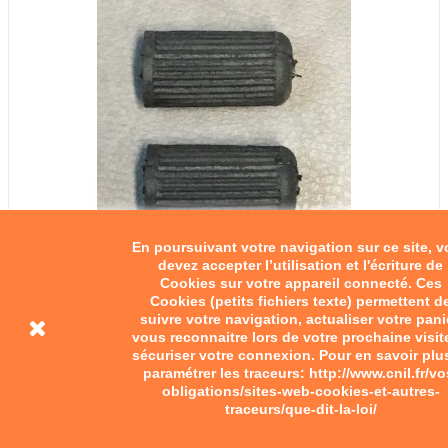
En poursuivant votre navigation sur ce site, 
devez accepter l’utilisation et l'écriture de
Cookies sur votre appareil connecté. Ces
Cookies (petits fichiers texte) permettent d
suivre votre navigation, actualiser votre pani
vous reconnaitre lors de votre prochaine visit
sécuriser votre connexion. Pour en savoir plu
paramétrer les traceurs: http://www.cnil.fr/vo
obligations/sites-web-cookies-et-autres-
traceurs/que-dit-la-loi/