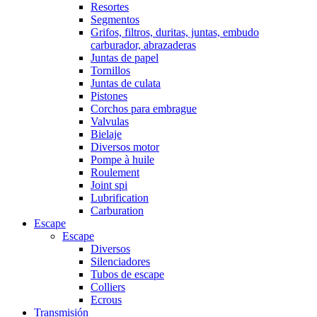
Resortes
Segmentos
Grifos, filtros, duritas, juntas, embudo
carburador, abrazaderas
Juntas de papel
Tornillos
Juntas de culata
Pistones
Corchos para embrague
Valvulas
Bielaje
Diversos motor
Pompe à huile
Roulement
Joint spi
Lubrification
Carburation
Escape
Escape
Diversos
Silenciadores
Tubos de escape
Colliers
Ecrous
Transmisión