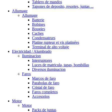
Tablero de mandos
Tapones de deposito, resortes, juntas ...
Allumage
Allumage
Batterie
Bobines
Bougies
Caches
Condensateurs
Platine rupteur et vis platinées
Terminal de alto voltaje
Electricidad / Alumbrado
Iluminacion
Interruptores
Luces de matricula, tapas, bombillas
Diversos iluminacion
Faros
Marcos de faro
Parabolas de faro
Cristal de faro
Faros completos
Accesorios
Motor
Motor
Packs de juntas