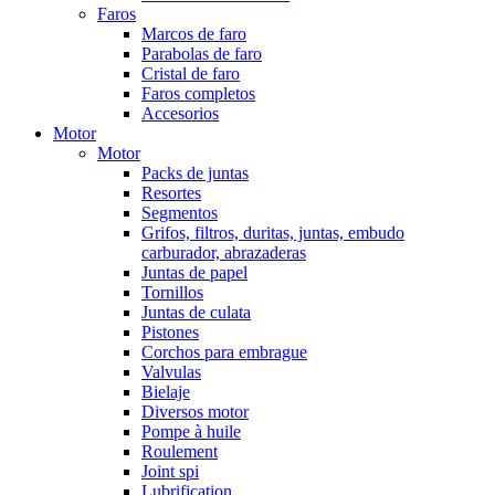
Faros
Marcos de faro
Parabolas de faro
Cristal de faro
Faros completos
Accesorios
Motor
Motor
Packs de juntas
Resortes
Segmentos
Grifos, filtros, duritas, juntas, embudo
carburador, abrazaderas
Juntas de papel
Tornillos
Juntas de culata
Pistones
Corchos para embrague
Valvulas
Bielaje
Diversos motor
Pompe à huile
Roulement
Joint spi
Lubrification