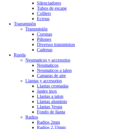
Silenciadores
Tubos de escape
Colliers
Ecrous
Transmisión
Transmisión
Coronas
Piñones
Diversos transmision
Cadenas
Rueda
Neumaticos y accesorios
Neumaticos
Neumaticos a talon
Camaras de aire
Llantas y accesorios
Llantas cromadas
Jantes inox
Llantas a talon
Llantas aluminio
Llantas Vespa
Fondo de llanta
Radios
Radios 2mm
Radios 2,33mm