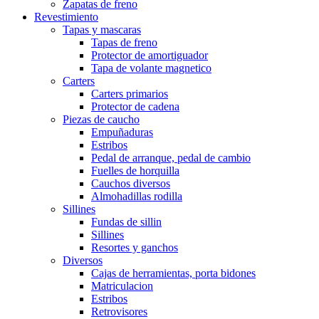
Zapatas de freno
Revestimiento
Tapas y mascaras
Tapas de freno
Protector de amortiguador
Tapa de volante magnetico
Carters
Carters primarios
Protector de cadena
Piezas de caucho
Empuñaduras
Estribos
Pedal de arranque, pedal de cambio
Fuelles de horquilla
Cauchos diversos
Almohadillas rodilla
Sillines
Fundas de sillin
Sillines
Resortes y ganchos
Diversos
Cajas de herramientas, porta bidones
Matriculacion
Estribos
Retrovisores