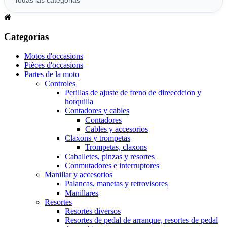
Categorías
Motos d'occasions
Pièces d'occasions
Partes de la moto
Controles
Perillas de ajuste de freno de direecdcion y
horquilla
Contadores y cables
Contadores
Cables y accesorios
Claxons y trompetas
Trompetas, claxons
Caballetes, pinzas y resortes
Conmutadores e interruptores
Manillar y accesorios
Palancas, manetas y retrovisores
Manillares
Resortes
Resortes diversos
Resortes de pedal de arranque, resortes de pedal