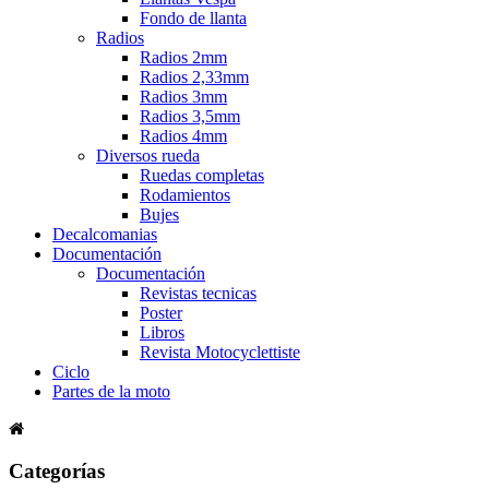
Fondo de llanta
Radios
Radios 2mm
Radios 2,33mm
Radios 3mm
Radios 3,5mm
Radios 4mm
Diversos rueda
Ruedas completas
Rodamientos
Bujes
Decalcomanias
Documentación
Documentación
Revistas tecnicas
Poster
Libros
Revista Motocyclettiste
Ciclo
Partes de la moto
Categorías