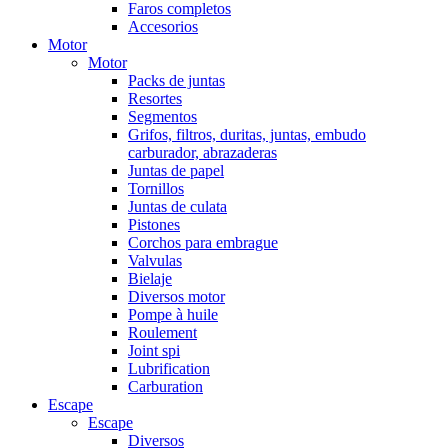
Faros completos
Accesorios
Motor
Motor
Packs de juntas
Resortes
Segmentos
Grifos, filtros, duritas, juntas, embudo
carburador, abrazaderas
Juntas de papel
Tornillos
Juntas de culata
Pistones
Corchos para embrague
Valvulas
Bielaje
Diversos motor
Pompe à huile
Roulement
Joint spi
Lubrification
Carburation
Escape
Escape
Diversos