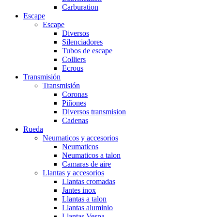
Carburation
Escape
Escape
Diversos
Silenciadores
Tubos de escape
Colliers
Ecrous
Transmisión
Transmisión
Coronas
Piñones
Diversos transmision
Cadenas
Rueda
Neumaticos y accesorios
Neumaticos
Neumaticos a talon
Camaras de aire
Llantas y accesorios
Llantas cromadas
Jantes inox
Llantas a talon
Llantas aluminio
Llantas Vespa