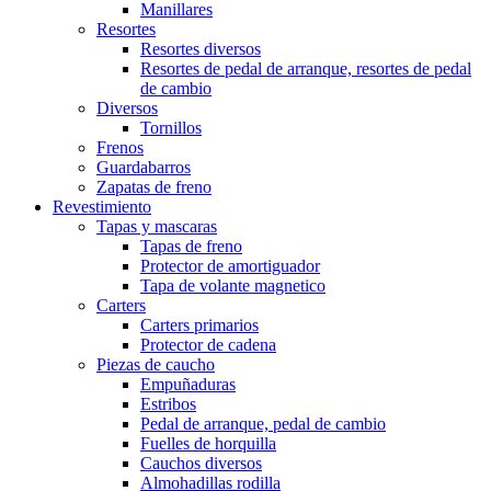
Manillares
Resortes
Resortes diversos
Resortes de pedal de arranque, resortes de pedal
de cambio
Diversos
Tornillos
Frenos
Guardabarros
Zapatas de freno
Revestimiento
Tapas y mascaras
Tapas de freno
Protector de amortiguador
Tapa de volante magnetico
Carters
Carters primarios
Protector de cadena
Piezas de caucho
Empuñaduras
Estribos
Pedal de arranque, pedal de cambio
Fuelles de horquilla
Cauchos diversos
Almohadillas rodilla