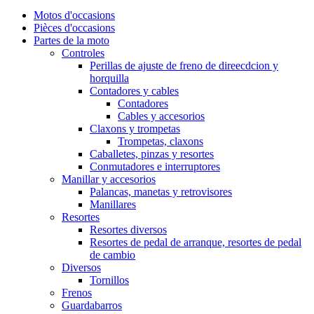
Motos d'occasions
Pièces d'occasions
Partes de la moto
Controles
Perillas de ajuste de freno de direecdcion y
horquilla
Contadores y cables
Contadores
Cables y accesorios
Claxons y trompetas
Trompetas, claxons
Caballetes, pinzas y resortes
Conmutadores e interruptores
Manillar y accesorios
Palancas, manetas y retrovisores
Manillares
Resortes
Resortes diversos
Resortes de pedal de arranque, resortes de pedal
de cambio
Diversos
Tornillos
Frenos
Guardabarros