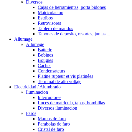
Diversos
Cajas de herramientas, porta bidones
Matriculacion
Estribos
Retrovisores
Tablero de mandos
Tapones de deposito, resortes, juntas ...
Allumage
Allumage
Batterie
Bobines
Bougies
Caches
Condensateurs
Platine rupteur et vis platinées
Terminal de alto voltaje
Electricidad / Alumbrado
Iluminacion
Interruptores
Luces de matricula, tapas, bombillas
Diversos iluminacion
Faros
Marcos de faro
Parabolas de faro
Cristal de faro