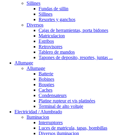
Sillines
Fundas de sillin
Sillines
Resortes y ganchos
Diversos
Cajas de herramientas, porta bidones
Matriculacion
Estribos
Retrovisores
Tablero de mandos
Tapones de deposito, resortes, juntas ...
Allumage
Allumage
Batterie
Bobines
Bougies
Caches
Condensateurs
Platine rupteur et vis platinées
Terminal de alto voltaje
Electricidad / Alumbrado
Iluminacion
Interruptores
Luces de matricula, tapas, bombillas
Diversos iluminacion