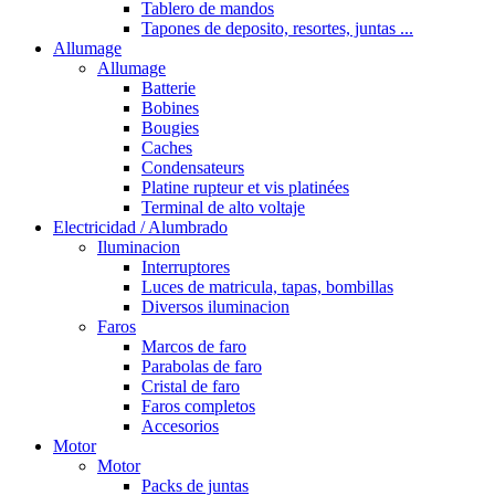
Tablero de mandos
Tapones de deposito, resortes, juntas ...
Allumage
Allumage
Batterie
Bobines
Bougies
Caches
Condensateurs
Platine rupteur et vis platinées
Terminal de alto voltaje
Electricidad / Alumbrado
Iluminacion
Interruptores
Luces de matricula, tapas, bombillas
Diversos iluminacion
Faros
Marcos de faro
Parabolas de faro
Cristal de faro
Faros completos
Accesorios
Motor
Motor
Packs de juntas