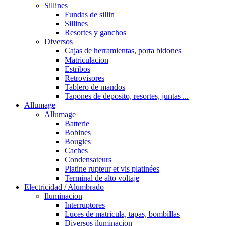
Sillines
Fundas de sillin
Sillines
Resortes y ganchos
Diversos
Cajas de herramientas, porta bidones
Matriculacion
Estribos
Retrovisores
Tablero de mandos
Tapones de deposito, resortes, juntas ...
Allumage
Allumage
Batterie
Bobines
Bougies
Caches
Condensateurs
Platine rupteur et vis platinées
Terminal de alto voltaje
Electricidad / Alumbrado
Iluminacion
Interruptores
Luces de matricula, tapas, bombillas
Diversos iluminacion