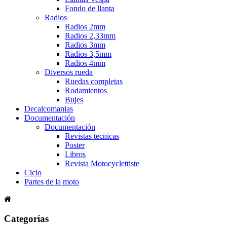
Fondo de llanta
Radios
Radios 2mm
Radios 2,33mm
Radios 3mm
Radios 3,5mm
Radios 4mm
Diversos rueda
Ruedas completas
Rodamientos
Bujes
Decalcomanias
Documentación
Documentación
Revistas tecnicas
Poster
Libros
Revista Motocyclettiste
Ciclo
Partes de la moto
Categorías