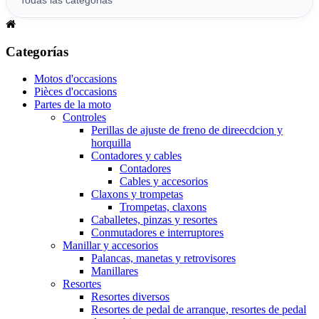
Categorías
Motos d'occasions
Pièces d'occasions
Partes de la moto
Controles
Perillas de ajuste de freno de direecdcion y
horquilla
Contadores y cables
Contadores
Cables y accesorios
Claxons y trompetas
Trompetas, claxons
Caballetes, pinzas y resortes
Conmutadores e interruptores
Manillar y accesorios
Palancas, manetas y retrovisores
Manillares
Resortes
Resortes diversos
Resortes de pedal de arranque, resortes de pedal