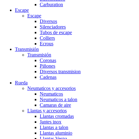
Carburation
Escape
Escape
Diversos
Silenciadores
Tubos de escape
Colliers
Ecrous
Transmisión
Transmisión
Coronas
Piñones
Diversos transmision
Cadenas
Rueda
Neumaticos y accesorios
Neumaticos
Neumaticos a talon
Camaras de aire
Llantas y accesorios
Llantas cromadas
Jantes inox
Llantas a talon
Llantas aluminio
Llantas Vespa