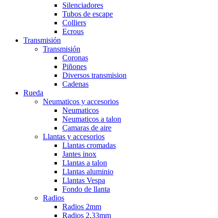
Silenciadores
Tubos de escape
Colliers
Ecrous
Transmisión
Transmisión
Coronas
Piñones
Diversos transmision
Cadenas
Rueda
Neumaticos y accesorios
Neumaticos
Neumaticos a talon
Camaras de aire
Llantas y accesorios
Llantas cromadas
Jantes inox
Llantas a talon
Llantas aluminio
Llantas Vespa
Fondo de llanta
Radios
Radios 2mm
Radios 2,33mm