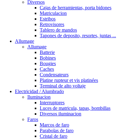
Diversos
Cajas de herramientas, porta bidones
Matriculacion
Estribos
Retrovisores
Tablero de mandos
Tapones de deposito, resortes, juntas ...
Allumage
Allumage
Batterie
Bobines
Bougies
Caches
Condensateurs
Platine rupteur et vis platinées
Terminal de alto voltaje
Electricidad / Alumbrado
Iluminacion
Interruptores
Luces de matricula, tapas, bombillas
Diversos iluminacion
Faros
Marcos de faro
Parabolas de faro
Cristal de faro