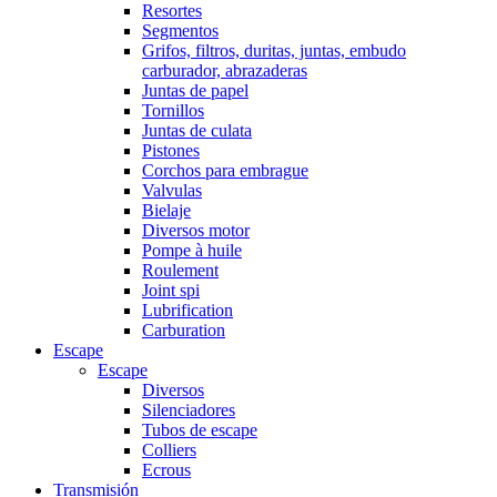
Resortes
Segmentos
Grifos, filtros, duritas, juntas, embudo
carburador, abrazaderas
Juntas de papel
Tornillos
Juntas de culata
Pistones
Corchos para embrague
Valvulas
Bielaje
Diversos motor
Pompe à huile
Roulement
Joint spi
Lubrification
Carburation
Escape
Escape
Diversos
Silenciadores
Tubos de escape
Colliers
Ecrous
Transmisión