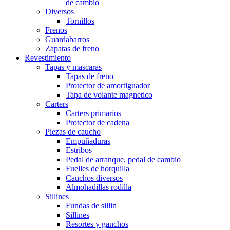
de cambio
Diversos
Tornillos
Frenos
Guardabarros
Zapatas de freno
Revestimiento
Tapas y mascaras
Tapas de freno
Protector de amortiguador
Tapa de volante magnetico
Carters
Carters primarios
Protector de cadena
Piezas de caucho
Empuñaduras
Estribos
Pedal de arranque, pedal de cambio
Fuelles de horquilla
Cauchos diversos
Almohadillas rodilla
Sillines
Fundas de sillin
Sillines
Resortes y ganchos