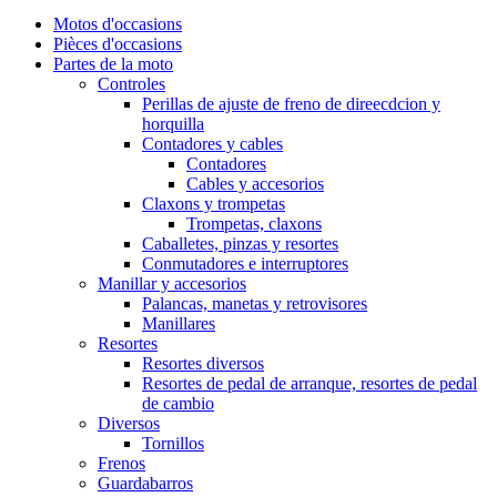
Motos d'occasions
Pièces d'occasions
Partes de la moto
Controles
Perillas de ajuste de freno de direecdcion y
horquilla
Contadores y cables
Contadores
Cables y accesorios
Claxons y trompetas
Trompetas, claxons
Caballetes, pinzas y resortes
Conmutadores e interruptores
Manillar y accesorios
Palancas, manetas y retrovisores
Manillares
Resortes
Resortes diversos
Resortes de pedal de arranque, resortes de pedal
de cambio
Diversos
Tornillos
Frenos
Guardabarros