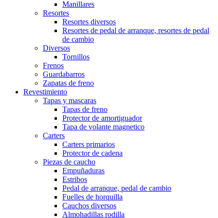
Manillares
Resortes
Resortes diversos
Resortes de pedal de arranque, resortes de pedal
de cambio
Diversos
Tornillos
Frenos
Guardabarros
Zapatas de freno
Revestimiento
Tapas y mascaras
Tapas de freno
Protector de amortiguador
Tapa de volante magnetico
Carters
Carters primarios
Protector de cadena
Piezas de caucho
Empuñaduras
Estribos
Pedal de arranque, pedal de cambio
Fuelles de horquilla
Cauchos diversos
Almohadillas rodilla