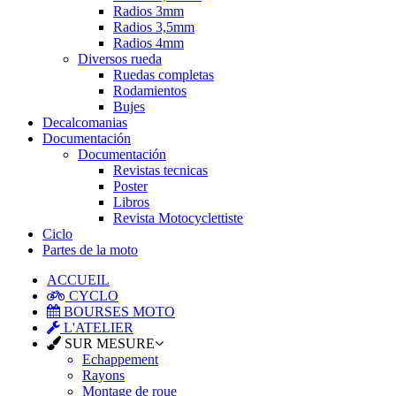
Radios 3mm
Radios 3,5mm
Radios 4mm
Diversos rueda
Ruedas completas
Rodamientos
Bujes
Decalcomanias
Documentación
Documentación
Revistas tecnicas
Poster
Libros
Revista Motocyclettiste
Ciclo
Partes de la moto
ACCUEIL
CYCLO
BOURSES MOTO
L'ATELIER
SUR MESURE
Echappement
Rayons
Montage de roue