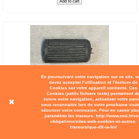
Add to cart
En poursuivant votre navigation sur ce site, 
devez accepter l’utilisation et l'écriture de
Cookies sur votre appareil connecté. Ces
Cookies (petits fichiers texte) permettent d
suivre votre navigation, actualiser votre pani
vous reconnaitre lors de votre prochaine visit
sécuriser votre connexion. Pour en savoir plu
paramétrer les traceurs: http://www.cnil.fr/vo
obligations/sites-web-cookies-et-autres-
traceurs/que-dit-la-loi/