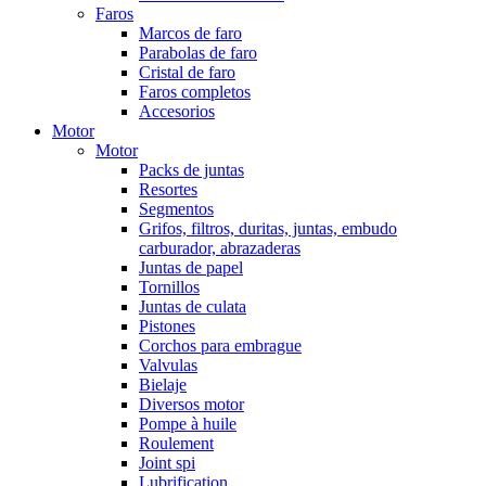
Faros
Marcos de faro
Parabolas de faro
Cristal de faro
Faros completos
Accesorios
Motor
Motor
Packs de juntas
Resortes
Segmentos
Grifos, filtros, duritas, juntas, embudo
carburador, abrazaderas
Juntas de papel
Tornillos
Juntas de culata
Pistones
Corchos para embrague
Valvulas
Bielaje
Diversos motor
Pompe à huile
Roulement
Joint spi
Lubrification