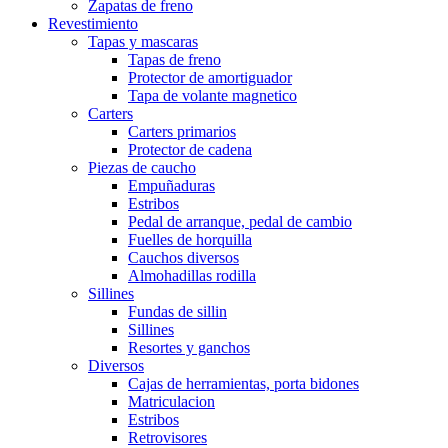
Zapatas de freno
Revestimiento
Tapas y mascaras
Tapas de freno
Protector de amortiguador
Tapa de volante magnetico
Carters
Carters primarios
Protector de cadena
Piezas de caucho
Empuñaduras
Estribos
Pedal de arranque, pedal de cambio
Fuelles de horquilla
Cauchos diversos
Almohadillas rodilla
Sillines
Fundas de sillin
Sillines
Resortes y ganchos
Diversos
Cajas de herramientas, porta bidones
Matriculacion
Estribos
Retrovisores