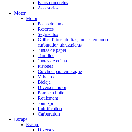
Faros completos
Accesorios
Motor
Motor
Packs de juntas
Resortes
Segmentos
Grifos, filtros, duritas, juntas, embudo
carburador, abrazaderas
Juntas de papel
Tornillos
Juntas de culata
Pistones
Corchos para embrague
Valvulas
Bielaje
Diversos motor
Pompe à huile
Roulement
Joint spi
Lubrification
Carburation
Escape
Escape
Diversos