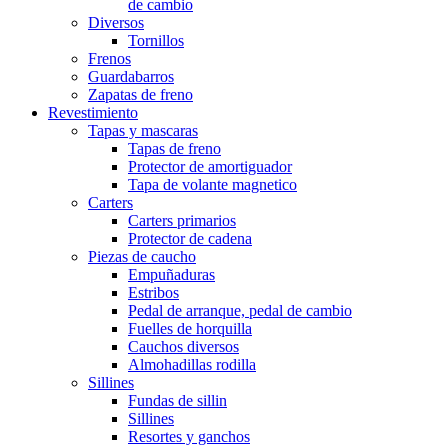
de cambio
Diversos
Tornillos
Frenos
Guardabarros
Zapatas de freno
Revestimiento
Tapas y mascaras
Tapas de freno
Protector de amortiguador
Tapa de volante magnetico
Carters
Carters primarios
Protector de cadena
Piezas de caucho
Empuñaduras
Estribos
Pedal de arranque, pedal de cambio
Fuelles de horquilla
Cauchos diversos
Almohadillas rodilla
Sillines
Fundas de sillin
Sillines
Resortes y ganchos