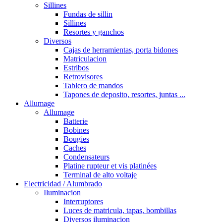
Sillines
Fundas de sillin
Sillines
Resortes y ganchos
Diversos
Cajas de herramientas, porta bidones
Matriculacion
Estribos
Retrovisores
Tablero de mandos
Tapones de deposito, resortes, juntas ...
Allumage
Allumage
Batterie
Bobines
Bougies
Caches
Condensateurs
Platine rupteur et vis platinées
Terminal de alto voltaje
Electricidad / Alumbrado
Iluminacion
Interruptores
Luces de matricula, tapas, bombillas
Diversos iluminacion