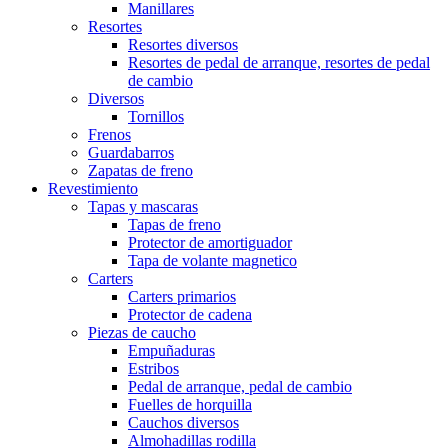
Manillares
Resortes
Resortes diversos
Resortes de pedal de arranque, resortes de pedal
de cambio
Diversos
Tornillos
Frenos
Guardabarros
Zapatas de freno
Revestimiento
Tapas y mascaras
Tapas de freno
Protector de amortiguador
Tapa de volante magnetico
Carters
Carters primarios
Protector de cadena
Piezas de caucho
Empuñaduras
Estribos
Pedal de arranque, pedal de cambio
Fuelles de horquilla
Cauchos diversos
Almohadillas rodilla