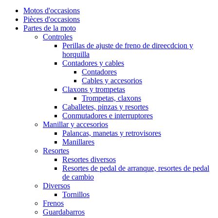
Motos d'occasions
Pièces d'occasions
Partes de la moto
Controles
Perillas de ajuste de freno de direecdcion y
horquilla
Contadores y cables
Contadores
Cables y accesorios
Claxons y trompetas
Trompetas, claxons
Caballetes, pinzas y resortes
Conmutadores e interruptores
Manillar y accesorios
Palancas, manetas y retrovisores
Manillares
Resortes
Resortes diversos
Resortes de pedal de arranque, resortes de pedal
de cambio
Diversos
Tornillos
Frenos
Guardabarros