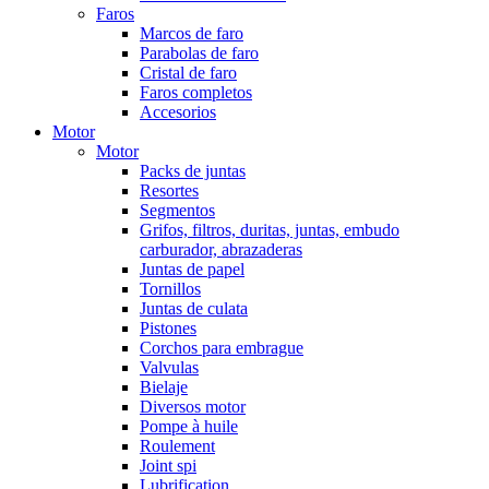
Faros
Marcos de faro
Parabolas de faro
Cristal de faro
Faros completos
Accesorios
Motor
Motor
Packs de juntas
Resortes
Segmentos
Grifos, filtros, duritas, juntas, embudo
carburador, abrazaderas
Juntas de papel
Tornillos
Juntas de culata
Pistones
Corchos para embrague
Valvulas
Bielaje
Diversos motor
Pompe à huile
Roulement
Joint spi
Lubrification