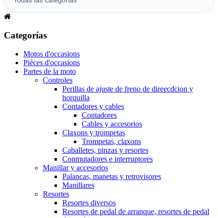
Categorías
Motos d'occasions
Pièces d'occasions
Partes de la moto
Controles
Perillas de ajuste de freno de direecdcion y
horquilla
Contadores y cables
Contadores
Cables y accesorios
Claxons y trompetas
Trompetas, claxons
Caballetes, pinzas y resortes
Conmutadores e interruptores
Manillar y accesorios
Palancas, manetas y retrovisores
Manillares
Resortes
Resortes diversos
Resortes de pedal de arranque, resortes de pedal