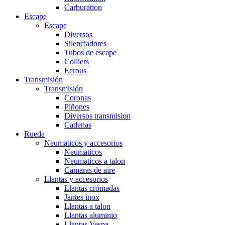
Carburation
Escape
Escape
Diversos
Silenciadores
Tubos de escape
Colliers
Ecrous
Transmisión
Transmisión
Coronas
Piñones
Diversos transmision
Cadenas
Rueda
Neumaticos y accesorios
Neumaticos
Neumaticos a talon
Camaras de aire
Llantas y accesorios
Llantas cromadas
Jantes inox
Llantas a talon
Llantas aluminio
Llantas Vespa