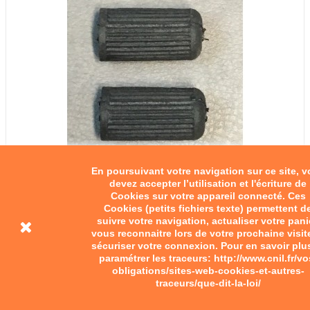
En poursuivant votre navigation sur ce site, 
devez accepter l’utilisation et l'écriture de
Cookies sur votre appareil connecté. Ces
Cookies (petits fichiers texte) permettent d
suivre votre navigation, actualiser votre pani
vous reconnaitre lors de votre prochaine visit
sécuriser votre connexion. Pour en savoir plu
paramétrer les traceurs: http://www.cnil.fr/vo
obligations/sites-web-cookies-et-autres-
traceurs/que-dit-la-loi/