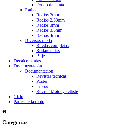
Fondo de llanta
Radios
Radios 2mm
Radios 2,33mm
Radios 3mm
Radios 3,5mm
Radios 4mm
Diversos rueda
Ruedas completas
Rodamientos
Bujes
Decalcomanias
Documentación
Documentación
Revistas tecnicas
Poster
Libros
Revista Motocyclettiste
Ciclo
Partes de la moto
Categorías