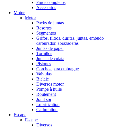
Faros completos
Accesorios
Motor
Motor
Packs de juntas
Resortes
Segmentos
Grifos, filtros, duritas, juntas, embudo
carburador, abrazaderas
Juntas de papel
Tornillos
Juntas de culata
Pistones
Corchos para embrague
Valvulas
Bielaje
Diversos motor
Pompe à huile
Roulement
Joint spi
Lubrification
Carburation
Escape
Escape
Diversos