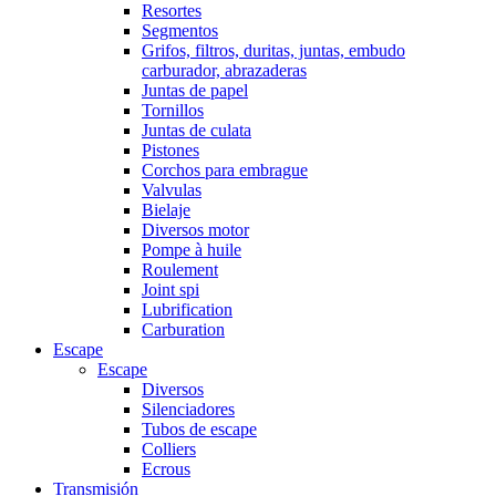
Resortes
Segmentos
Grifos, filtros, duritas, juntas, embudo
carburador, abrazaderas
Juntas de papel
Tornillos
Juntas de culata
Pistones
Corchos para embrague
Valvulas
Bielaje
Diversos motor
Pompe à huile
Roulement
Joint spi
Lubrification
Carburation
Escape
Escape
Diversos
Silenciadores
Tubos de escape
Colliers
Ecrous
Transmisión