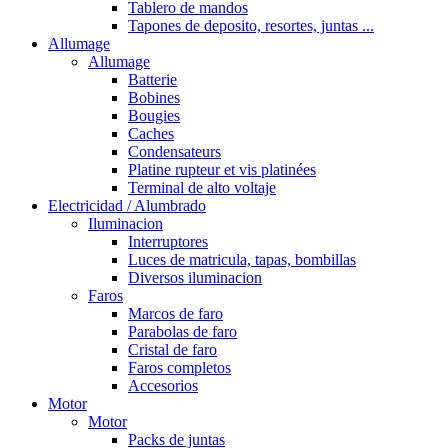
Tablero de mandos
Tapones de deposito, resortes, juntas ...
Allumage
Allumage
Batterie
Bobines
Bougies
Caches
Condensateurs
Platine rupteur et vis platinées
Terminal de alto voltaje
Electricidad / Alumbrado
Iluminacion
Interruptores
Luces de matricula, tapas, bombillas
Diversos iluminacion
Faros
Marcos de faro
Parabolas de faro
Cristal de faro
Faros completos
Accesorios
Motor
Motor
Packs de juntas