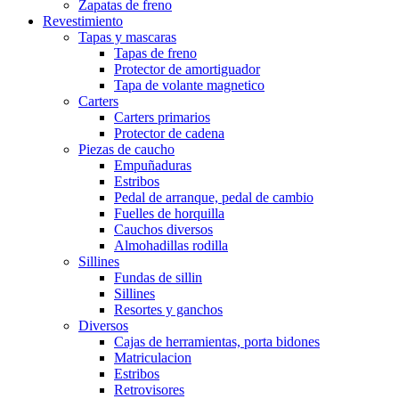
Zapatas de freno
Revestimiento
Tapas y mascaras
Tapas de freno
Protector de amortiguador
Tapa de volante magnetico
Carters
Carters primarios
Protector de cadena
Piezas de caucho
Empuñaduras
Estribos
Pedal de arranque, pedal de cambio
Fuelles de horquilla
Cauchos diversos
Almohadillas rodilla
Sillines
Fundas de sillin
Sillines
Resortes y ganchos
Diversos
Cajas de herramientas, porta bidones
Matriculacion
Estribos
Retrovisores