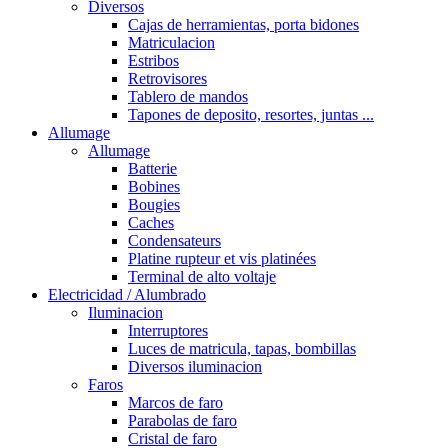
Diversos
Cajas de herramientas, porta bidones
Matriculacion
Estribos
Retrovisores
Tablero de mandos
Tapones de deposito, resortes, juntas ...
Allumage
Allumage
Batterie
Bobines
Bougies
Caches
Condensateurs
Platine rupteur et vis platinées
Terminal de alto voltaje
Electricidad / Alumbrado
Iluminacion
Interruptores
Luces de matricula, tapas, bombillas
Diversos iluminacion
Faros
Marcos de faro
Parabolas de faro
Cristal de faro