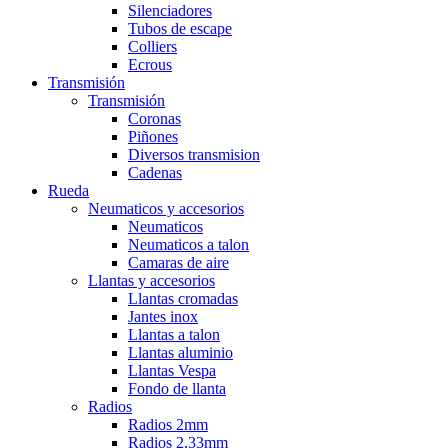
Silenciadores
Tubos de escape
Colliers
Ecrous
Transmisión
Transmisión
Coronas
Piñones
Diversos transmision
Cadenas
Rueda
Neumaticos y accesorios
Neumaticos
Neumaticos a talon
Camaras de aire
Llantas y accesorios
Llantas cromadas
Jantes inox
Llantas a talon
Llantas aluminio
Llantas Vespa
Fondo de llanta
Radios
Radios 2mm
Radios 2,33mm