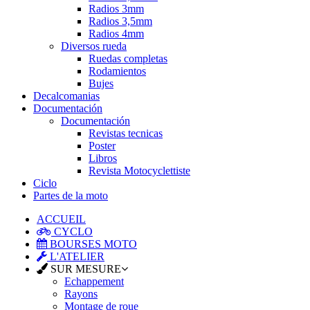
Radios 3mm
Radios 3,5mm
Radios 4mm
Diversos rueda
Ruedas completas
Rodamientos
Bujes
Decalcomanias
Documentación
Documentación
Revistas tecnicas
Poster
Libros
Revista Motocyclettiste
Ciclo
Partes de la moto
ACCUEIL
CYCLO
BOURSES MOTO
L'ATELIER
SUR MESURE
Echappement
Rayons
Montage de roue