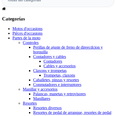
Categorías
Motos d'occasions
Pièces d'occasions
Partes de la moto
Controles
Perillas de ajuste de freno de direecdcion y
horquilla
Contadores y cables
Contadores
Cables y accesorios
Claxons y trompetas
Trompetas, claxons
Caballetes, pinzas y resortes
Conmutadores e interruptores
Manillar y accesorios
Palancas, manetas y retrovisores
Manillares
Resortes
Resortes diversos
Resortes de pedal de arranque, resortes de pedal