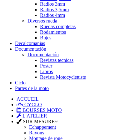
Radios 3mm
Radios 3,5mm
Radios 4mm
Diversos rueda
Ruedas completas
Rodamientos
Bujes
Decalcomanias
Documentación
Documentación
Revistas tecnicas
Poster
Libros
Revista Motocyclettiste
Ciclo
Partes de la moto
ACCUEIL
CYCLO
BOURSES MOTO
L'ATELIER
SUR MESURE
Echappement
Rayons
Montage de roue