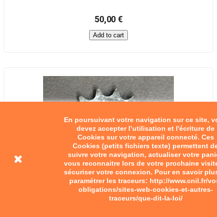
50,00 €
Add to cart
En poursuivant votre navigation sur ce site, 
devez accepter l’utilisation et l'écriture de
Cookies sur votre appareil connecté. Ces
Cookies (petits fichiers texte) permettent d
suivre votre navigation, actualiser votre pani
vous reconnaitre lors de votre prochaine visit
sécuriser votre connexion. Pour en savoir plu
paramétrer les traceurs: http://www.cnil.fr/vo
obligations/sites-web-cookies-et-autres-
traceurs/que-dit-la-loi/