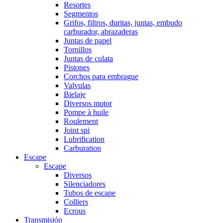
Resortes
Segmentos
Grifos, filtros, duritas, juntas, embudo
carburador, abrazaderas
Juntas de papel
Tornillos
Juntas de culata
Pistones
Corchos para embrague
Valvulas
Bielaje
Diversos motor
Pompe à huile
Roulement
Joint spi
Lubrification
Carburation
Escape
Escape
Diversos
Silenciadores
Tubos de escape
Colliers
Ecrous
Transmisión