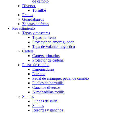
de cambio
Diversos
Tornillos
Frenos
Guardabarros
Zapatas de freno
Revestimiento
Tapas y mascaras
Tapas de freno
Protector de amortiguador
Tapa de volante magnetico
Carters
Carters primarios
Protector de cadena
Piezas de caucho
Empuñaduras
Estribos
Pedal de arranque, pedal de cambio
Fuelles de horquilla
Cauchos diversos
Almohadillas rodilla
Sillines
Fundas de sillin
Sillines
Resortes y ganchos