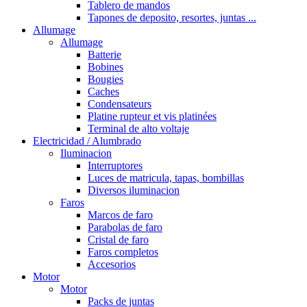
Tablero de mandos
Tapones de deposito, resortes, juntas ...
Allumage
Allumage
Batterie
Bobines
Bougies
Caches
Condensateurs
Platine rupteur et vis platinées
Terminal de alto voltaje
Electricidad / Alumbrado
Iluminacion
Interruptores
Luces de matricula, tapas, bombillas
Diversos iluminacion
Faros
Marcos de faro
Parabolas de faro
Cristal de faro
Faros completos
Accesorios
Motor
Motor
Packs de juntas