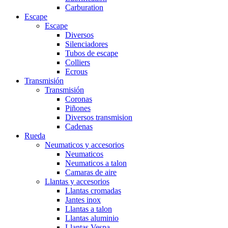
Carburation
Escape
Escape
Diversos
Silenciadores
Tubos de escape
Colliers
Ecrous
Transmisión
Transmisión
Coronas
Piñones
Diversos transmision
Cadenas
Rueda
Neumaticos y accesorios
Neumaticos
Neumaticos a talon
Camaras de aire
Llantas y accesorios
Llantas cromadas
Jantes inox
Llantas a talon
Llantas aluminio
Llantas Vespa