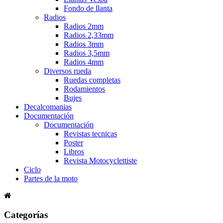
Fondo de llanta
Radios
Radios 2mm
Radios 2,33mm
Radios 3mm
Radios 3,5mm
Radios 4mm
Diversos rueda
Ruedas completas
Rodamientos
Bujes
Decalcomanias
Documentación
Documentación
Revistas tecnicas
Poster
Libros
Revista Motocyclettiste
Ciclo
Partes de la moto
Categorías