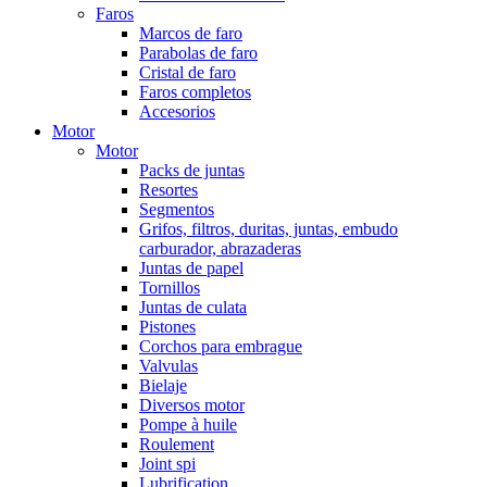
Faros
Marcos de faro
Parabolas de faro
Cristal de faro
Faros completos
Accesorios
Motor
Motor
Packs de juntas
Resortes
Segmentos
Grifos, filtros, duritas, juntas, embudo
carburador, abrazaderas
Juntas de papel
Tornillos
Juntas de culata
Pistones
Corchos para embrague
Valvulas
Bielaje
Diversos motor
Pompe à huile
Roulement
Joint spi
Lubrification