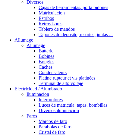
Diversos
Cajas de herramientas, porta bidones
Matriculacion
Estribos
Retrovisores
Tablero de mandos
Tapones de deposito, resortes, juntas ...
Allumage
Allumage
Batterie
Bobines
Bougies
Caches
Condensateurs
Platine rupteur et vis platinées
Terminal de alto voltaje
Electricidad / Alumbrado
Iluminacion
Interruptores
Luces de matricula, tapas, bombillas
Diversos iluminacion
Faros
Marcos de faro
Parabolas de faro
Cristal de faro