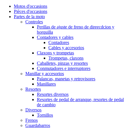
Motos d'occasions
Pièces d'occasions
Partes de la moto
Controles
Perillas de ajuste de freno de direecdcion y
horquilla
Contadores y cables
Contadores
Cables y accesorios
Claxons y trompetas
Trompetas, claxons
Caballetes, pinzas y resortes
Conmutadores e interruptores
Manillar y accesorios
Palancas, manetas y retrovisores
Manillares
Resortes
Resortes diversos
Resortes de pedal de arranque, resortes de pedal
de cambio
Diversos
Tornillos
Frenos
Guardabarros