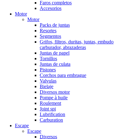
Faros completos
Accesorios
Motor
Motor
Packs de juntas
Resortes
Segmentos
Grifos, filtros, duritas, juntas, embudo
carburador, abrazaderas
Juntas de papel
Tornillos
Juntas de culata
Pistones
Corchos para embrague
Valvulas
Bielaje
Diversos motor
Pompe à huile
Roulement
Joint spi
Lubrification
Carburation
Escape
Escape
Diversos