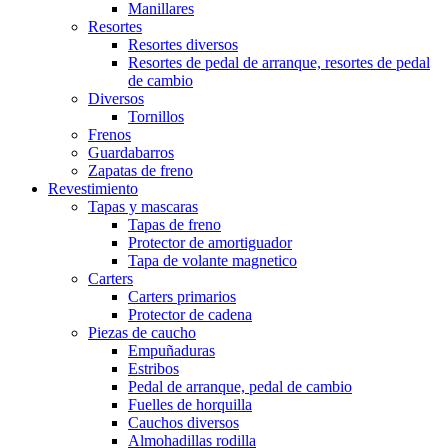
Manillares
Resortes
Resortes diversos
Resortes de pedal de arranque, resortes de pedal
de cambio
Diversos
Tornillos
Frenos
Guardabarros
Zapatas de freno
Revestimiento
Tapas y mascaras
Tapas de freno
Protector de amortiguador
Tapa de volante magnetico
Carters
Carters primarios
Protector de cadena
Piezas de caucho
Empuñaduras
Estribos
Pedal de arranque, pedal de cambio
Fuelles de horquilla
Cauchos diversos
Almohadillas rodilla