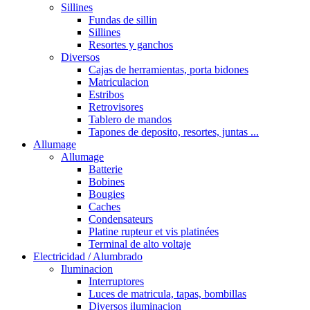
Sillines
Fundas de sillin
Sillines
Resortes y ganchos
Diversos
Cajas de herramientas, porta bidones
Matriculacion
Estribos
Retrovisores
Tablero de mandos
Tapones de deposito, resortes, juntas ...
Allumage
Allumage
Batterie
Bobines
Bougies
Caches
Condensateurs
Platine rupteur et vis platinées
Terminal de alto voltaje
Electricidad / Alumbrado
Iluminacion
Interruptores
Luces de matricula, tapas, bombillas
Diversos iluminacion