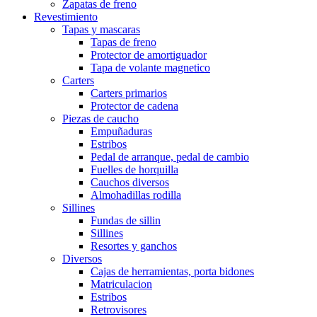
Zapatas de freno
Revestimiento
Tapas y mascaras
Tapas de freno
Protector de amortiguador
Tapa de volante magnetico
Carters
Carters primarios
Protector de cadena
Piezas de caucho
Empuñaduras
Estribos
Pedal de arranque, pedal de cambio
Fuelles de horquilla
Cauchos diversos
Almohadillas rodilla
Sillines
Fundas de sillin
Sillines
Resortes y ganchos
Diversos
Cajas de herramientas, porta bidones
Matriculacion
Estribos
Retrovisores