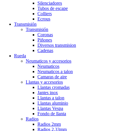
Silenciadores
Tubos de escape
Colliers
Ecrous
Transmisión
Transmisión
Coronas
Piñones
Diversos transmision
Cadenas
Rueda
Neumaticos y accesorios
Neumaticos
Neumaticos a talon
Camaras de aire
Llantas y accesorios
Llantas cromadas
Jantes inox
Llantas a talon
Llantas aluminio
Llantas Vespa
Fondo de llanta
Radios
Radios 2mm
Radios 2,33mm