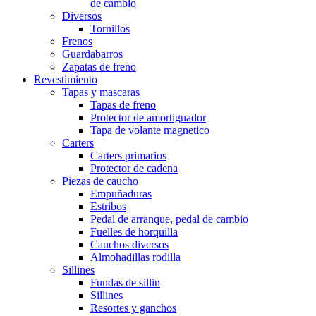
de cambio
Diversos
Tornillos
Frenos
Guardabarros
Zapatas de freno
Revestimiento
Tapas y mascaras
Tapas de freno
Protector de amortiguador
Tapa de volante magnetico
Carters
Carters primarios
Protector de cadena
Piezas de caucho
Empuñaduras
Estribos
Pedal de arranque, pedal de cambio
Fuelles de horquilla
Cauchos diversos
Almohadillas rodilla
Sillines
Fundas de sillin
Sillines
Resortes y ganchos