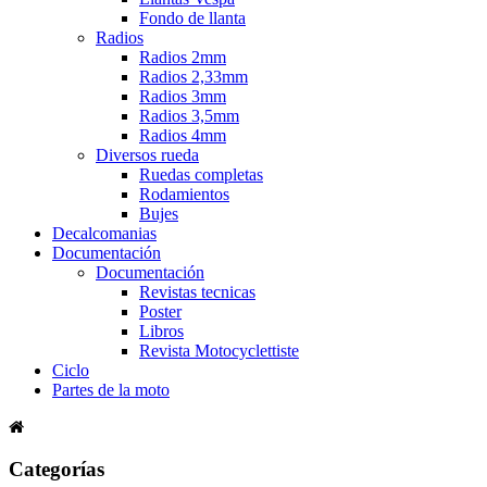
Fondo de llanta
Radios
Radios 2mm
Radios 2,33mm
Radios 3mm
Radios 3,5mm
Radios 4mm
Diversos rueda
Ruedas completas
Rodamientos
Bujes
Decalcomanias
Documentación
Documentación
Revistas tecnicas
Poster
Libros
Revista Motocyclettiste
Ciclo
Partes de la moto
Categorías