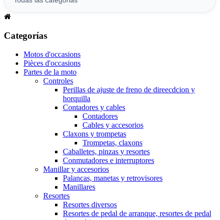
Categorías
Motos d'occasions
Pièces d'occasions
Partes de la moto
Controles
Perillas de ajuste de freno de direecdcion y
horquilla
Contadores y cables
Contadores
Cables y accesorios
Claxons y trompetas
Trompetas, claxons
Caballetes, pinzas y resortes
Conmutadores e interruptores
Manillar y accesorios
Palancas, manetas y retrovisores
Manillares
Resortes
Resortes diversos
Resortes de pedal de arranque, resortes de pedal