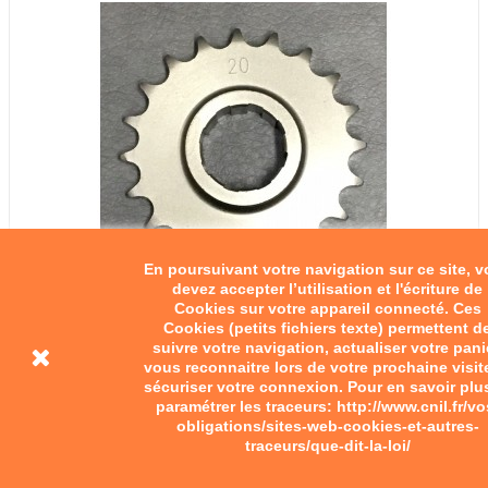
En poursuivant votre navigation sur ce site, 
devez accepter l’utilisation et l'écriture de
Cookies sur votre appareil connecté. Ces
Cookies (petits fichiers texte) permettent d
suivre votre navigation, actualiser votre pani
vous reconnaitre lors de votre prochaine visit
sécuriser votre connexion. Pour en savoir plu
paramétrer les traceurs: http://www.cnil.fr/vo
obligations/sites-web-cookies-et-autres-
traceurs/que-dit-la-loi/