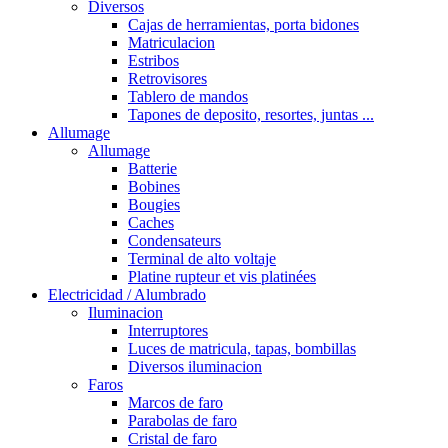
Diversos
Cajas de herramientas, porta bidones
Matriculacion
Estribos
Retrovisores
Tablero de mandos
Tapones de deposito, resortes, juntas ...
Allumage
Allumage
Batterie
Bobines
Bougies
Caches
Condensateurs
Terminal de alto voltaje
Platine rupteur et vis platinées
Electricidad / Alumbrado
Iluminacion
Interruptores
Luces de matricula, tapas, bombillas
Diversos iluminacion
Faros
Marcos de faro
Parabolas de faro
Cristal de faro