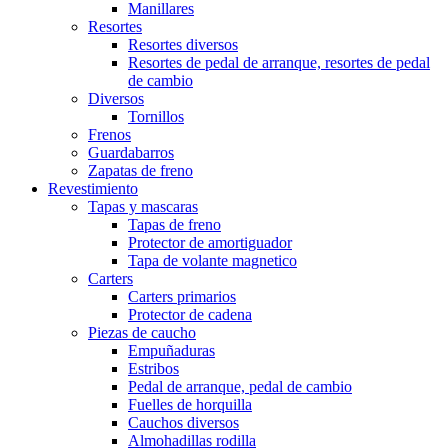
Manillares
Resortes
Resortes diversos
Resortes de pedal de arranque, resortes de pedal
de cambio
Diversos
Tornillos
Frenos
Guardabarros
Zapatas de freno
Revestimiento
Tapas y mascaras
Tapas de freno
Protector de amortiguador
Tapa de volante magnetico
Carters
Carters primarios
Protector de cadena
Piezas de caucho
Empuñaduras
Estribos
Pedal de arranque, pedal de cambio
Fuelles de horquilla
Cauchos diversos
Almohadillas rodilla