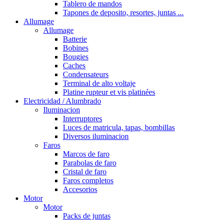
Tablero de mandos
Tapones de deposito, resortes, juntas ...
Allumage
Allumage
Batterie
Bobines
Bougies
Caches
Condensateurs
Terminal de alto voltaje
Platine rupteur et vis platinées
Electricidad / Alumbrado
Iluminacion
Interruptores
Luces de matricula, tapas, bombillas
Diversos iluminacion
Faros
Marcos de faro
Parabolas de faro
Cristal de faro
Faros completos
Accesorios
Motor
Motor
Packs de juntas