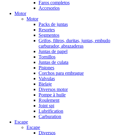
Faros completos
Accesorios
Motor
Motor
Packs de juntas
Resortes
Segmentos
Grifos, filtros, duritas, juntas, embudo
carburador, abrazaderas
Juntas de papel
Tornillos
Juntas de culata
Pistones
Corchos para embrague
Valvulas
Bielaje
Diversos motor
Pompe à huile
Roulement
Joint spi
Lubrification
Carburation
Escape
Escape
Diversos