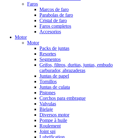
Faros
Marcos de faro
Parabolas de faro
Cristal de faro
Faros completos
Accesorios
Motor
Motor
Packs de juntas
Resortes
Segmentos
Grifos, filtros, duritas, juntas, embudo
carburador, abrazaderas
Juntas de papel
Tornillos
Juntas de culata
Pistones
Corchos para embrague
Valvulas
Bielaje
Diversos motor
Pompe à huile
Roulement
Joint spi
Lubrification