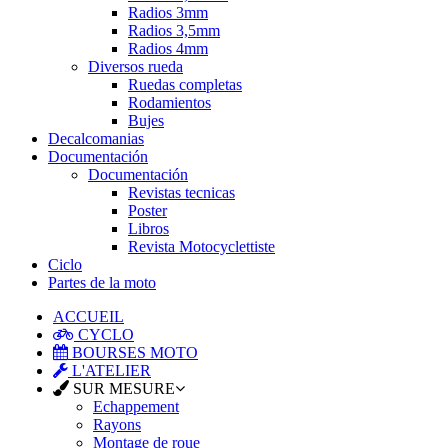
Radios 3mm
Radios 3,5mm
Radios 4mm
Diversos rueda
Ruedas completas
Rodamientos
Bujes
Decalcomanias
Documentación
Documentación
Revistas tecnicas
Poster
Libros
Revista Motocyclettiste
Ciclo
Partes de la moto
ACCUEIL
CYCLO
BOURSES MOTO
L'ATELIER
SUR MESURE
Echappement
Rayons
Montage de roue