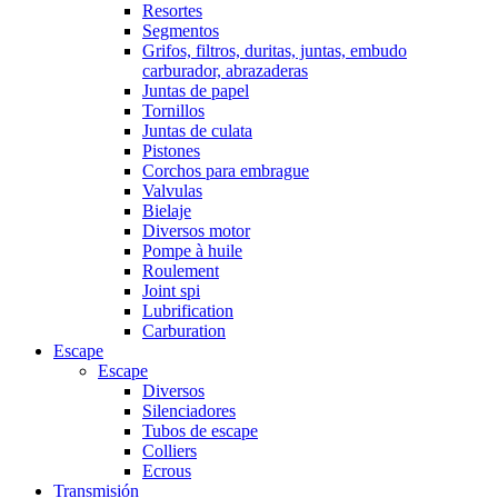
Resortes
Segmentos
Grifos, filtros, duritas, juntas, embudo
carburador, abrazaderas
Juntas de papel
Tornillos
Juntas de culata
Pistones
Corchos para embrague
Valvulas
Bielaje
Diversos motor
Pompe à huile
Roulement
Joint spi
Lubrification
Carburation
Escape
Escape
Diversos
Silenciadores
Tubos de escape
Colliers
Ecrous
Transmisión