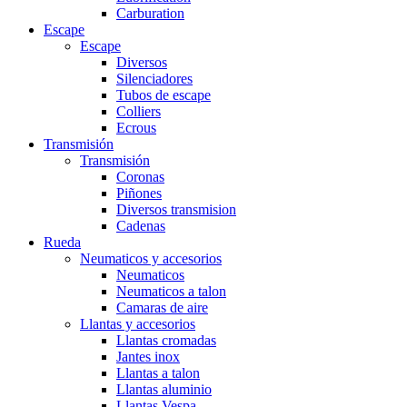
Carburation
Escape
Escape
Diversos
Silenciadores
Tubos de escape
Colliers
Ecrous
Transmisión
Transmisión
Coronas
Piñones
Diversos transmision
Cadenas
Rueda
Neumaticos y accesorios
Neumaticos
Neumaticos a talon
Camaras de aire
Llantas y accesorios
Llantas cromadas
Jantes inox
Llantas a talon
Llantas aluminio
Llantas Vespa