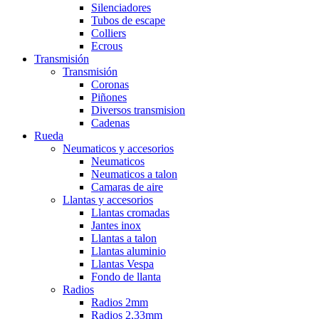
Silenciadores
Tubos de escape
Colliers
Ecrous
Transmisión
Transmisión
Coronas
Piñones
Diversos transmision
Cadenas
Rueda
Neumaticos y accesorios
Neumaticos
Neumaticos a talon
Camaras de aire
Llantas y accesorios
Llantas cromadas
Jantes inox
Llantas a talon
Llantas aluminio
Llantas Vespa
Fondo de llanta
Radios
Radios 2mm
Radios 2,33mm