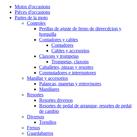
Motos d'occasions
Pièces d'occasions
Partes de la moto
Controles
Perillas de ajuste de freno de direecdcion y
horquilla
Contadores y cables
Contadores
Cables y accesorios
Claxons y trompetas
Trompetas, claxons
Caballetes, pinzas y resortes
Conmutadores e interruptores
Manillar y accesorios
Palancas, manetas y retrovisores
Manillares
Resortes
Resortes diversos
Resortes de pedal de arranque, resortes de pedal
de cambio
Diversos
Tornillos
Frenos
Guardabarros