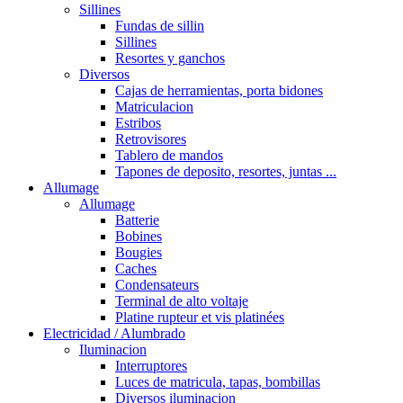
Sillines
Fundas de sillin
Sillines
Resortes y ganchos
Diversos
Cajas de herramientas, porta bidones
Matriculacion
Estribos
Retrovisores
Tablero de mandos
Tapones de deposito, resortes, juntas ...
Allumage
Allumage
Batterie
Bobines
Bougies
Caches
Condensateurs
Terminal de alto voltaje
Platine rupteur et vis platinées
Electricidad / Alumbrado
Iluminacion
Interruptores
Luces de matricula, tapas, bombillas
Diversos iluminacion