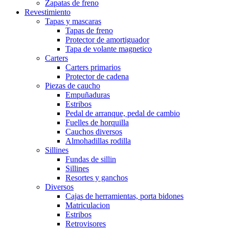
Zapatas de freno
Revestimiento
Tapas y mascaras
Tapas de freno
Protector de amortiguador
Tapa de volante magnetico
Carters
Carters primarios
Protector de cadena
Piezas de caucho
Empuñaduras
Estribos
Pedal de arranque, pedal de cambio
Fuelles de horquilla
Cauchos diversos
Almohadillas rodilla
Sillines
Fundas de sillin
Sillines
Resortes y ganchos
Diversos
Cajas de herramientas, porta bidones
Matriculacion
Estribos
Retrovisores