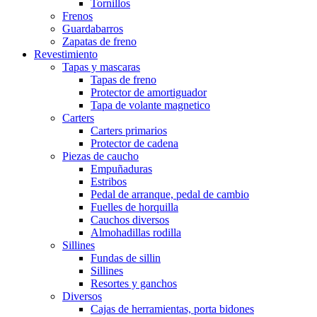
Tornillos
Frenos
Guardabarros
Zapatas de freno
Revestimiento
Tapas y mascaras
Tapas de freno
Protector de amortiguador
Tapa de volante magnetico
Carters
Carters primarios
Protector de cadena
Piezas de caucho
Empuñaduras
Estribos
Pedal de arranque, pedal de cambio
Fuelles de horquilla
Cauchos diversos
Almohadillas rodilla
Sillines
Fundas de sillin
Sillines
Resortes y ganchos
Diversos
Cajas de herramientas, porta bidones