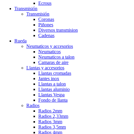
Ecrous
Transmisión
Transmisión
Coronas
Piñones
Diversos transmision
Cadenas
Rueda
Neumaticos y accesorios
Neumaticos
Neumaticos a talon
Camaras de aire
Llantas y accesorios
Llantas cromadas
Jantes inox
Llantas a talon
Llantas aluminio
Llantas Vespa
Fondo de llanta
Radios
Radios 2mm
Radios 2,33mm
Radios 3mm
Radios 3,5mm
Radios 4mm