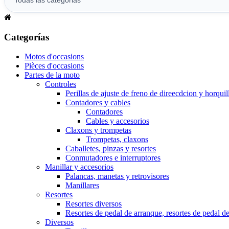
Categorías
Motos d'occasions
Pièces d'occasions
Partes de la moto
Controles
Perillas de ajuste de freno de direecdcion y horquil
Contadores y cables
Contadores
Cables y accesorios
Claxons y trompetas
Trompetas, claxons
Caballetes, pinzas y resortes
Conmutadores e interruptores
Manillar y accesorios
Palancas, manetas y retrovisores
Manillares
Resortes
Resortes diversos
Resortes de pedal de arranque, resortes de pedal d
Diversos