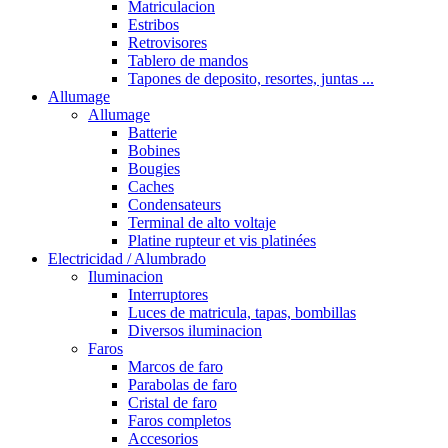
Matriculacion
Estribos
Retrovisores
Tablero de mandos
Tapones de deposito, resortes, juntas ...
Allumage
Allumage
Batterie
Bobines
Bougies
Caches
Condensateurs
Terminal de alto voltaje
Platine rupteur et vis platinées
Electricidad / Alumbrado
Iluminacion
Interruptores
Luces de matricula, tapas, bombillas
Diversos iluminacion
Faros
Marcos de faro
Parabolas de faro
Cristal de faro
Faros completos
Accesorios