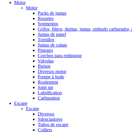
Motor
Motor
Packs de juntas
Resortes
Segmentos
Grifos, filtros, duritas, juntas, embudo carburador,
Juntas de papel
Tornillos
Juntas de culata
Pistones
Corchos para embrague
Valvulas
Bielaje
Diversos motor
Pompe à huile
Roulement
Joint spi
Lubrification
Carburation
Escape
Escape
Diversos
Silenciadores
Tubos de escape
Colliers