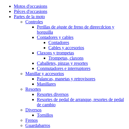
Motos d'occasions
Pièces d'occasions
Partes de la moto
Controles
Perillas de ajuste de freno de direecdcion y
horquilla
Contadores y cables
Contadores
Cables y accesorios
Claxons y trompetas
Trompetas, claxons
Caballetes, pinzas y resortes
Conmutadores e interruptores
Manillar y accesorios
Palancas, manetas y retrovisores
Manillares
Resortes
Resortes diversos
Resortes de pedal de arranque, resortes de pedal
de cambio
Diversos
Tornillos
Frenos
Guardabarros