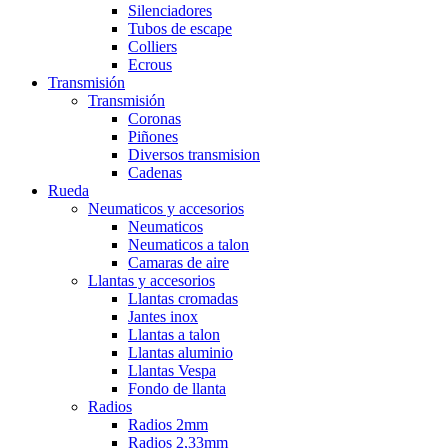
Silenciadores
Tubos de escape
Colliers
Ecrous
Transmisión
Transmisión
Coronas
Piñones
Diversos transmision
Cadenas
Rueda
Neumaticos y accesorios
Neumaticos
Neumaticos a talon
Camaras de aire
Llantas y accesorios
Llantas cromadas
Jantes inox
Llantas a talon
Llantas aluminio
Llantas Vespa
Fondo de llanta
Radios
Radios 2mm
Radios 2,33mm