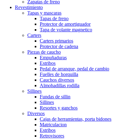
Zapatas de freno
Revestimiento
Tapas y mascaras
Tapas de freno
Protector de amortiguador
Tapa de volante magnetico
Carters
Carters primarios
Protector de cadena
Piezas de caucho
Empuñaduras
Estribos
Pedal de arranque, pedal de cambio
Fuelles de horquilla
Cauchos diversos
Almohadillas rodilla
Sillines
Fundas de sillin
Sillines
Resortes y ganchos
Diversos
Cajas de herramientas, porta bidones
Matriculacion
Estribos
Retrovisores