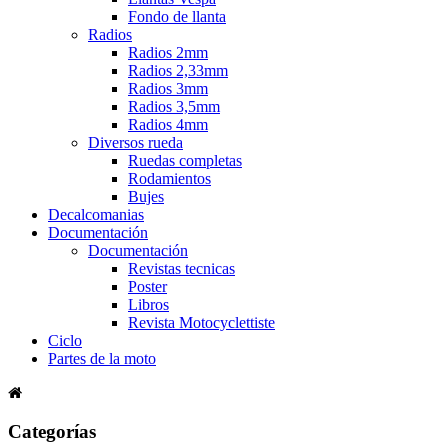
Fondo de llanta
Radios
Radios 2mm
Radios 2,33mm
Radios 3mm
Radios 3,5mm
Radios 4mm
Diversos rueda
Ruedas completas
Rodamientos
Bujes
Decalcomanias
Documentación
Documentación
Revistas tecnicas
Poster
Libros
Revista Motocyclettiste
Ciclo
Partes de la moto
Categorías