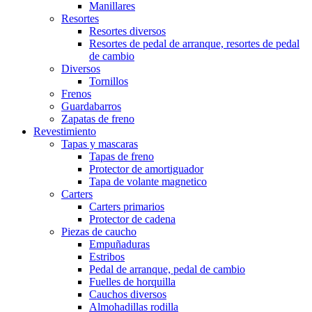
Manillares
Resortes
Resortes diversos
Resortes de pedal de arranque, resortes de pedal
de cambio
Diversos
Tornillos
Frenos
Guardabarros
Zapatas de freno
Revestimiento
Tapas y mascaras
Tapas de freno
Protector de amortiguador
Tapa de volante magnetico
Carters
Carters primarios
Protector de cadena
Piezas de caucho
Empuñaduras
Estribos
Pedal de arranque, pedal de cambio
Fuelles de horquilla
Cauchos diversos
Almohadillas rodilla