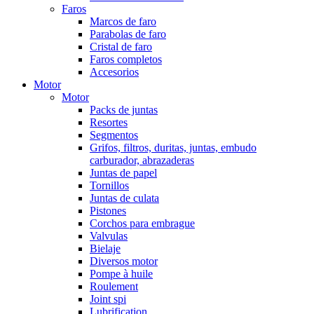
Faros
Marcos de faro
Parabolas de faro
Cristal de faro
Faros completos
Accesorios
Motor
Motor
Packs de juntas
Resortes
Segmentos
Grifos, filtros, duritas, juntas, embudo
carburador, abrazaderas
Juntas de papel
Tornillos
Juntas de culata
Pistones
Corchos para embrague
Valvulas
Bielaje
Diversos motor
Pompe à huile
Roulement
Joint spi
Lubrification