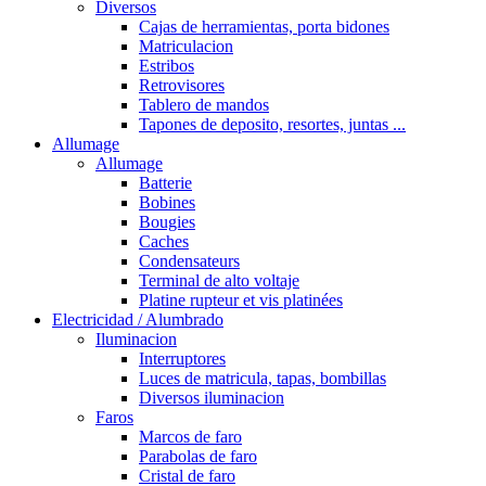
Diversos
Cajas de herramientas, porta bidones
Matriculacion
Estribos
Retrovisores
Tablero de mandos
Tapones de deposito, resortes, juntas ...
Allumage
Allumage
Batterie
Bobines
Bougies
Caches
Condensateurs
Terminal de alto voltaje
Platine rupteur et vis platinées
Electricidad / Alumbrado
Iluminacion
Interruptores
Luces de matricula, tapas, bombillas
Diversos iluminacion
Faros
Marcos de faro
Parabolas de faro
Cristal de faro