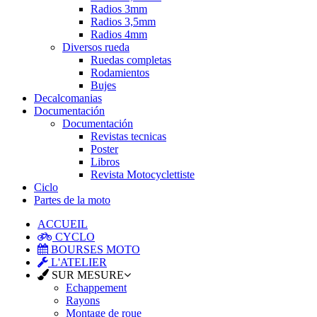
Radios 3mm
Radios 3,5mm
Radios 4mm
Diversos rueda
Ruedas completas
Rodamientos
Bujes
Decalcomanias
Documentación
Documentación
Revistas tecnicas
Poster
Libros
Revista Motocyclettiste
Ciclo
Partes de la moto
ACCUEIL
CYCLO
BOURSES MOTO
L'ATELIER
SUR MESURE
Echappement
Rayons
Montage de roue