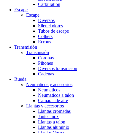
Carburation
Escape
Escape
Diversos
Silenciadores
Tubos de escape
Colliers
Ecrous
Transmisión
Transmisión
Coronas
Piñones
Diversos transmision
Cadenas
Rueda
Neumaticos y accesorios
Neumaticos
Neumaticos a talon
Camaras de aire
Llantas y accesorios
Llantas cromadas
Jantes inox
Llantas a talon
Llantas aluminio
Llantas Vespa