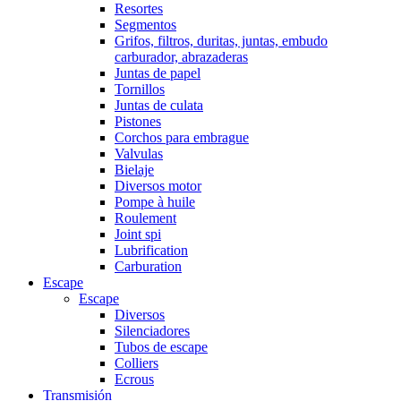
Resortes
Segmentos
Grifos, filtros, duritas, juntas, embudo
carburador, abrazaderas
Juntas de papel
Tornillos
Juntas de culata
Pistones
Corchos para embrague
Valvulas
Bielaje
Diversos motor
Pompe à huile
Roulement
Joint spi
Lubrification
Carburation
Escape
Escape
Diversos
Silenciadores
Tubos de escape
Colliers
Ecrous
Transmisión