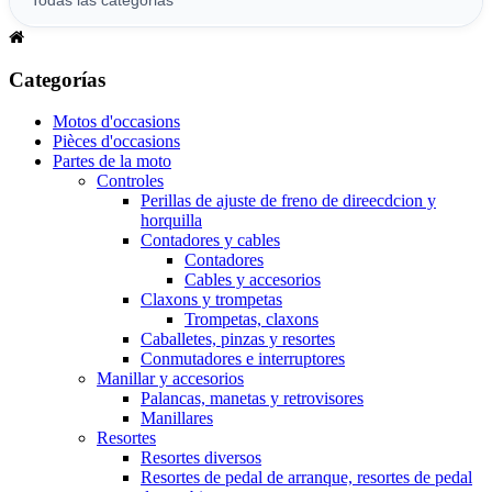
Categorías
Motos d'occasions
Pièces d'occasions
Partes de la moto
Controles
Perillas de ajuste de freno de direecdcion y
horquilla
Contadores y cables
Contadores
Cables y accesorios
Claxons y trompetas
Trompetas, claxons
Caballetes, pinzas y resortes
Conmutadores e interruptores
Manillar y accesorios
Palancas, manetas y retrovisores
Manillares
Resortes
Resortes diversos
Resortes de pedal de arranque, resortes de pedal