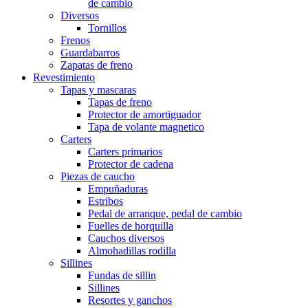
de cambio
Diversos
Tornillos
Frenos
Guardabarros
Zapatas de freno
Revestimiento
Tapas y mascaras
Tapas de freno
Protector de amortiguador
Tapa de volante magnetico
Carters
Carters primarios
Protector de cadena
Piezas de caucho
Empuñaduras
Estribos
Pedal de arranque, pedal de cambio
Fuelles de horquilla
Cauchos diversos
Almohadillas rodilla
Sillines
Fundas de sillin
Sillines
Resortes y ganchos