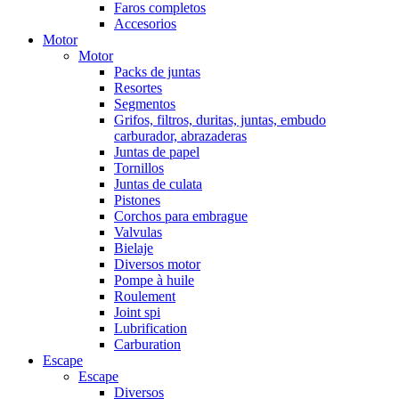
Faros completos
Accesorios
Motor
Motor
Packs de juntas
Resortes
Segmentos
Grifos, filtros, duritas, juntas, embudo
carburador, abrazaderas
Juntas de papel
Tornillos
Juntas de culata
Pistones
Corchos para embrague
Valvulas
Bielaje
Diversos motor
Pompe à huile
Roulement
Joint spi
Lubrification
Carburation
Escape
Escape
Diversos