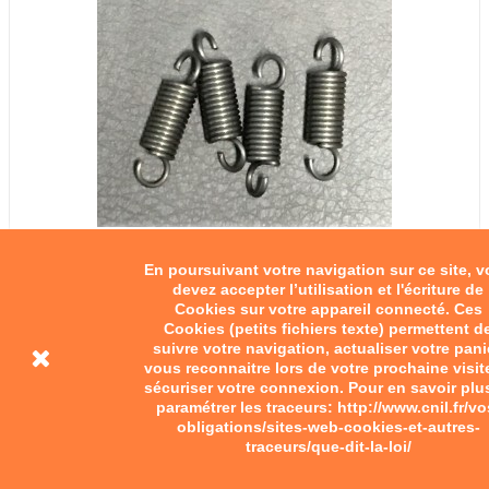
En poursuivant votre navigation sur ce site, 
devez accepter l’utilisation et l'écriture de
Cookies sur votre appareil connecté. Ces
Cookies (petits fichiers texte) permettent d
suivre votre navigation, actualiser votre pani
vous reconnaitre lors de votre prochaine visit
sécuriser votre connexion. Pour en savoir plu
paramétrer les traceurs: http://www.cnil.fr/vo
obligations/sites-web-cookies-et-autres-
traceurs/que-dit-la-loi/