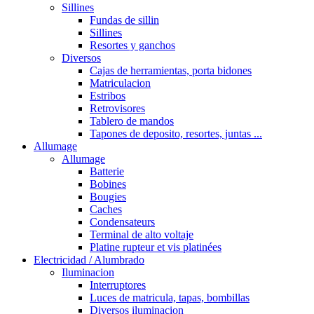
Sillines
Fundas de sillin
Sillines
Resortes y ganchos
Diversos
Cajas de herramientas, porta bidones
Matriculacion
Estribos
Retrovisores
Tablero de mandos
Tapones de deposito, resortes, juntas ...
Allumage
Allumage
Batterie
Bobines
Bougies
Caches
Condensateurs
Terminal de alto voltaje
Platine rupteur et vis platinées
Electricidad / Alumbrado
Iluminacion
Interruptores
Luces de matricula, tapas, bombillas
Diversos iluminacion