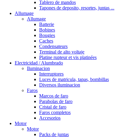
Tablero de mandos
Tapones de deposito, resortes, juntas ...
Allumage
Allumage
Batterie
Bobines
Bougies
Caches
Condensateurs
Terminal de alto voltaje
Platine rupteur et vis platinées
Electricidad / Alumbrado
Iluminacion
Interruptores
Luces de matricula, tapas, bombillas
Diversos iluminacion
Faros
Marcos de faro
Parabolas de faro
Cristal de faro
Faros completos
Accesorios
Motor
Motor
Packs de juntas