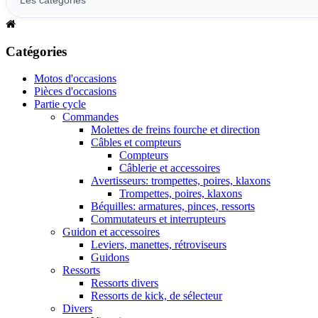
Catégories
Motos d'occasions
Pièces d'occasions
Partie cycle
Commandes
Molettes de freins fourche et direction
Câbles et compteurs
Compteurs
Câblerie et accessoires
Avertisseurs: trompettes, poires, klaxons
Trompettes, poires, klaxons
Béquilles: armatures, pinces, ressorts
Commutateurs et interrupteurs
Guidon et accessoires
Leviers, manettes, rétroviseurs
Guidons
Ressorts
Ressorts divers
Ressorts de kick, de sélecteur
Divers