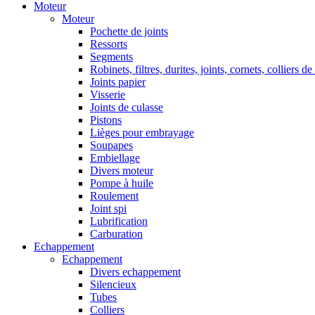
Moteur
Moteur
Pochette de joints
Ressorts
Segments
Robinets, filtres, durites, joints, cornets, colliers de
Joints papier
Visserie
Joints de culasse
Pistons
Lièges pour embrayage
Soupapes
Embiellage
Divers moteur
Pompe à huile
Roulement
Joint spi
Lubrification
Carburation
Echappement
Echappement
Divers echappement
Silencieux
Tubes
Colliers