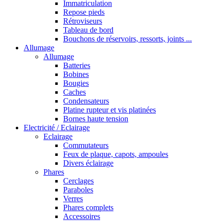
Immatriculation
Repose pieds
Rétroviseurs
Tableau de bord
Bouchons de réservoirs, ressorts, joints ...
Allumage
Allumage
Batteries
Bobines
Bougies
Caches
Condensateurs
Platine rupteur et vis platinées
Bornes haute tension
Electricité / Eclairage
Eclairage
Commutateurs
Feux de plaque, capots, ampoules
Divers éclairage
Phares
Cerclages
Paraboles
Verres
Phares complets
Accessoires