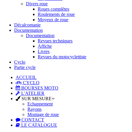
Divers roue
Roues complètes
Roulements de roue
Moyeux de roue
Décalcomanie
Documentation
Documentation
Revues techniques
Affiche
Livres
Revues du motocyclettiste
Cyclo
Partie cycle
ACCUEIL
CYCLO
BOURSES MOTO
L'ATELIER
SUR MESURE
Echappement
Rayons
Montage de roue
CONTACT
LE CATALOGUE