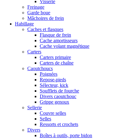
Visserie
Freinage
Garde boue
Mâchoires de frein
Habillage
Caches et flasques
Flasque de frein
Cache amortisseurs
Cache volant magnétique
Carters
Carters primaire
Carters de chaîne
Caoutchoucs
Poignées
Repose-pieds
Sélecteur, kick
Soufflets de fourche
Divers caoutchouc
Grippe genoux
Sellerie
Couvre selles
Selles
Ressorts et crochets
Divers
Boîtes à outils, porte bidon