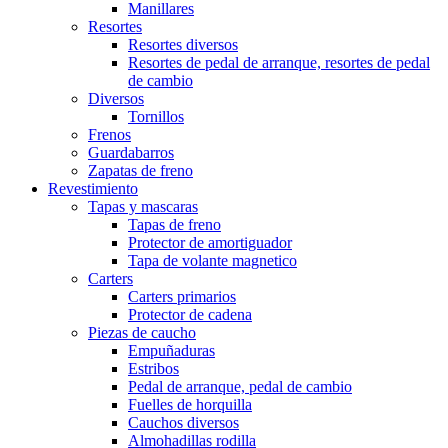
Manillares
Resortes
Resortes diversos
Resortes de pedal de arranque, resortes de pedal
de cambio
Diversos
Tornillos
Frenos
Guardabarros
Zapatas de freno
Revestimiento
Tapas y mascaras
Tapas de freno
Protector de amortiguador
Tapa de volante magnetico
Carters
Carters primarios
Protector de cadena
Piezas de caucho
Empuñaduras
Estribos
Pedal de arranque, pedal de cambio
Fuelles de horquilla
Cauchos diversos
Almohadillas rodilla