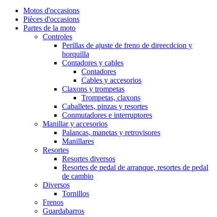
Motos d'occasions
Pièces d'occasions
Partes de la moto
Controles
Perillas de ajuste de freno de direecdcion y
horquilla
Contadores y cables
Contadores
Cables y accesorios
Claxons y trompetas
Trompetas, claxons
Caballetes, pinzas y resortes
Conmutadores e interruptores
Manillar y accesorios
Palancas, manetas y retrovisores
Manillares
Resortes
Resortes diversos
Resortes de pedal de arranque, resortes de pedal
de cambio
Diversos
Tornillos
Frenos
Guardabarros