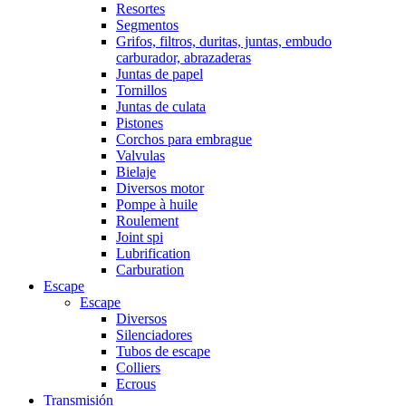
Resortes
Segmentos
Grifos, filtros, duritas, juntas, embudo
carburador, abrazaderas
Juntas de papel
Tornillos
Juntas de culata
Pistones
Corchos para embrague
Valvulas
Bielaje
Diversos motor
Pompe à huile
Roulement
Joint spi
Lubrification
Carburation
Escape
Escape
Diversos
Silenciadores
Tubos de escape
Colliers
Ecrous
Transmisión