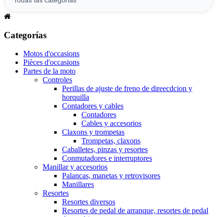
Categorías
Motos d'occasions
Pièces d'occasions
Partes de la moto
Controles
Perillas de ajuste de freno de direecdcion y
horquilla
Contadores y cables
Contadores
Cables y accesorios
Claxons y trompetas
Trompetas, claxons
Caballetes, pinzas y resortes
Conmutadores e interruptores
Manillar y accesorios
Palancas, manetas y retrovisores
Manillares
Resortes
Resortes diversos
Resortes de pedal de arranque, resortes de pedal