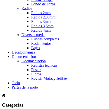
Fondo de llanta
Radios
Radios 2mm
Radios 2,33mm
Radios 3mm
Radios 3,5mm
Radios 4mm
Diversos rueda
Ruedas completas
Rodamientos
Bujes
Decalcomanias
Documentación
Documentación
Revistas tecnicas
Poster
Libros
Revista Motocyclettiste
Ciclo
Partes de la moto
Categorías