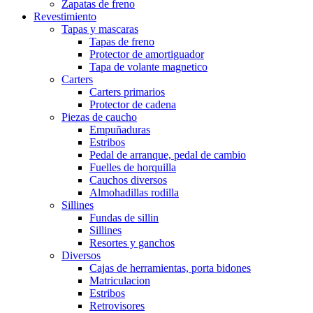
Zapatas de freno
Revestimiento
Tapas y mascaras
Tapas de freno
Protector de amortiguador
Tapa de volante magnetico
Carters
Carters primarios
Protector de cadena
Piezas de caucho
Empuñaduras
Estribos
Pedal de arranque, pedal de cambio
Fuelles de horquilla
Cauchos diversos
Almohadillas rodilla
Sillines
Fundas de sillin
Sillines
Resortes y ganchos
Diversos
Cajas de herramientas, porta bidones
Matriculacion
Estribos
Retrovisores