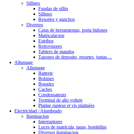
Sillines
Fundas de sillin
Sillines
Resortes y ganchos
Diversos
Cajas de herramientas, porta bidones
Matriculacion
Estribos
Retrovisores
Tablero de mandos
Tapones de deposito, resortes, juntas ...
Allumage
Allumage
Batterie
Bobines
Bougies
Caches
Condensateurs
Terminal de alto voltaje
Platine rupteur et vis platinées
Electricidad / Alumbrado
Iluminacion
Interruptores
Luces de matricula, tapas, bombillas
Diversos iluminacion