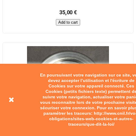
35,00 €
Add to cart
En poursuivant votre navigation sur ce site, 
devez accepter l’utilisation et l'écriture de
Cookies sur votre appareil connecté. Ces
Cookies (petits fichiers texte) permettent d
suivre votre navigation, actualiser votre pani
vous reconnaitre lors de votre prochaine visit
sécuriser votre connexion. Pour en savoir plu
paramétrer les traceurs: http://www.cnil.fr/vo
obligations/sites-web-cookies-et-autres-
traceurs/que-dit-la-loi/