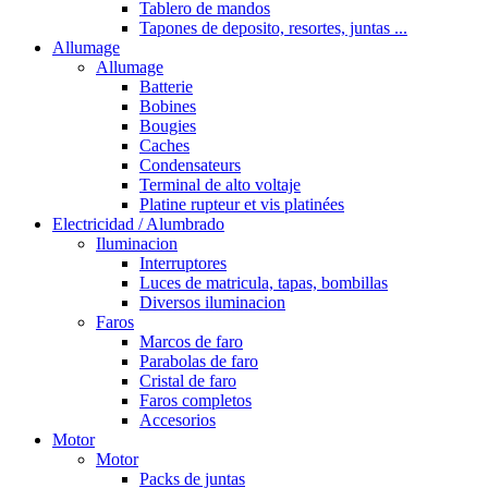
Tablero de mandos
Tapones de deposito, resortes, juntas ...
Allumage
Allumage
Batterie
Bobines
Bougies
Caches
Condensateurs
Terminal de alto voltaje
Platine rupteur et vis platinées
Electricidad / Alumbrado
Iluminacion
Interruptores
Luces de matricula, tapas, bombillas
Diversos iluminacion
Faros
Marcos de faro
Parabolas de faro
Cristal de faro
Faros completos
Accesorios
Motor
Motor
Packs de juntas