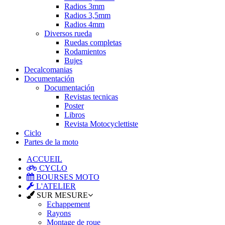
Radios 3mm
Radios 3,5mm
Radios 4mm
Diversos rueda
Ruedas completas
Rodamientos
Bujes
Decalcomanias
Documentación
Documentación
Revistas tecnicas
Poster
Libros
Revista Motocyclettiste
Ciclo
Partes de la moto
ACCUEIL
CYCLO
BOURSES MOTO
L'ATELIER
SUR MESURE
Echappement
Rayons
Montage de roue