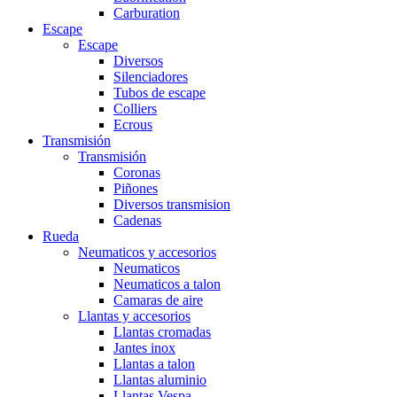
Carburation
Escape
Escape
Diversos
Silenciadores
Tubos de escape
Colliers
Ecrous
Transmisión
Transmisión
Coronas
Piñones
Diversos transmision
Cadenas
Rueda
Neumaticos y accesorios
Neumaticos
Neumaticos a talon
Camaras de aire
Llantas y accesorios
Llantas cromadas
Jantes inox
Llantas a talon
Llantas aluminio
Llantas Vespa