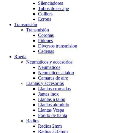
Silenciadores
Tubos de escape
Colliers
Ecrous
Transmisión
Transmisión
Coronas
Piñones
Diversos transmision
Cadenas
Rueda
Neumaticos y accesorios
Neumaticos
Neumaticos a talon
Camaras de aire
Llantas y accesorios
Llantas cromadas
Jantes inox
Llantas a talon
Llantas aluminio
Llantas Vespa
Fondo de llanta
Radios
Radios 2mm
Radios 2,33mm