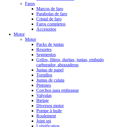
Faros
Marcos de faro
Parabolas de faro
Cristal de faro
Faros completos
Accesorios
Motor
Motor
Packs de juntas
Resortes
Segmentos
Grifos, filtros, duritas, juntas, embudo
carburador, abrazaderas
Juntas de papel
Tornillos
Juntas de culata
Pistones
Corchos para embrague
Valvulas
Bielaje
Diversos motor
Pompe à huile
Roulement
Joint spi
Lubrification