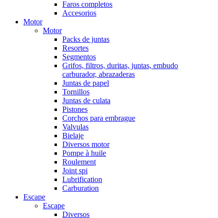
Faros completos
Accesorios
Motor
Motor
Packs de juntas
Resortes
Segmentos
Grifos, filtros, duritas, juntas, embudo
carburador, abrazaderas
Juntas de papel
Tornillos
Juntas de culata
Pistones
Corchos para embrague
Valvulas
Bielaje
Diversos motor
Pompe à huile
Roulement
Joint spi
Lubrification
Carburation
Escape
Escape
Diversos