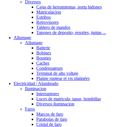
Diversos
Cajas de herramientas, porta bidones
Matriculacion
Estribos
Retrovisores
Tablero de mandos
Tapones de deposito, resortes, juntas ...
Allumage
Allumage
Batterie
Bobines
Bougies
Caches
Condensateurs
Terminal de alto voltaje
Platine rupteur et vis platinées
Electricidad / Alumbrado
Iluminacion
Interruptores
Luces de matricula, tapas, bombillas
Diversos iluminacion
Faros
Marcos de faro
Parabolas de faro
Cristal de faro