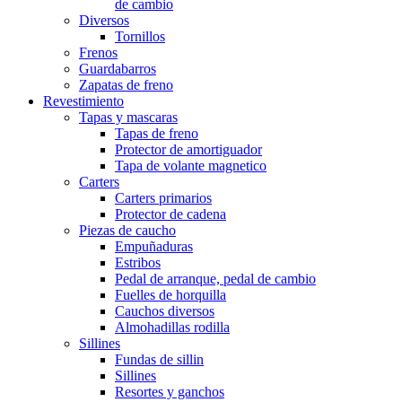
de cambio
Diversos
Tornillos
Frenos
Guardabarros
Zapatas de freno
Revestimiento
Tapas y mascaras
Tapas de freno
Protector de amortiguador
Tapa de volante magnetico
Carters
Carters primarios
Protector de cadena
Piezas de caucho
Empuñaduras
Estribos
Pedal de arranque, pedal de cambio
Fuelles de horquilla
Cauchos diversos
Almohadillas rodilla
Sillines
Fundas de sillin
Sillines
Resortes y ganchos