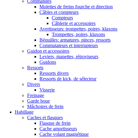
Commandes
Molettes de freins fourche et direction
Câbles et compteurs
Compteurs
Câblerie et accessoires
Avertisseurs: trompettes, poires, klaxons
Trompettes, poires, klaxons
Béquilles: armatures, pinces, ressorts
Commutateurs et interrupteurs
Guidon et accessoires
Leviers, manettes, rétroviseurs
Guidons
Ressorts
Ressorts divers
Ressorts de kick, de sélecteur
Divers
Visserie
Freinage
Garde boue
Mâchoires de frein
Habillage
Caches et flasques
Flasque de frein
Cache amortisseurs
Cache volant magnétique