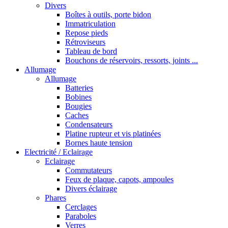
Divers
Boîtes à outils, porte bidon
Immatriculation
Repose pieds
Rétroviseurs
Tableau de bord
Bouchons de réservoirs, ressorts, joints ...
Allumage
Allumage
Batteries
Bobines
Bougies
Caches
Condensateurs
Platine rupteur et vis platinées
Bornes haute tension
Electricité / Eclairage
Eclairage
Commutateurs
Feux de plaque, capots, ampoules
Divers éclairage
Phares
Cerclages
Paraboles
Verres