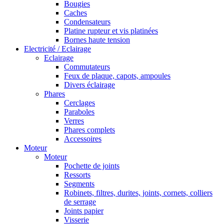
Bougies
Caches
Condensateurs
Platine rupteur et vis platinées
Bornes haute tension
Electricité / Eclairage
Eclairage
Commutateurs
Feux de plaque, capots, ampoules
Divers éclairage
Phares
Cerclages
Paraboles
Verres
Phares complets
Accessoires
Moteur
Moteur
Pochette de joints
Ressorts
Segments
Robinets, filtres, durites, joints, cornets, colliers
de serrage
Joints papier
Visserie