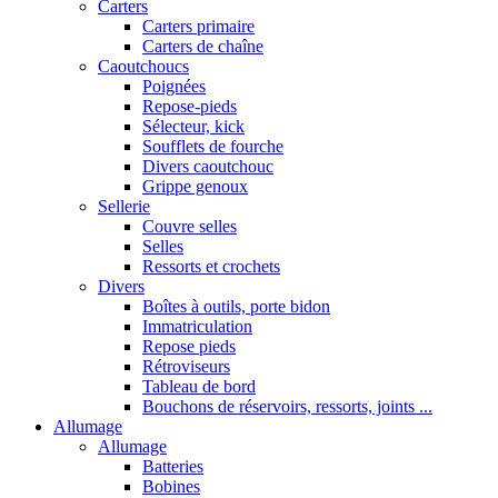
Carters
Carters primaire
Carters de chaîne
Caoutchoucs
Poignées
Repose-pieds
Sélecteur, kick
Soufflets de fourche
Divers caoutchouc
Grippe genoux
Sellerie
Couvre selles
Selles
Ressorts et crochets
Divers
Boîtes à outils, porte bidon
Immatriculation
Repose pieds
Rétroviseurs
Tableau de bord
Bouchons de réservoirs, ressorts, joints ...
Allumage
Allumage
Batteries
Bobines