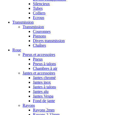
Silencieux
Tubes
Colliers
Ecrous
Transmission
Transmission
Couronnes
Pignons
Divers transmission
Chaînes
Roue
Pneus et accessoires
Pneus
Pneus à talons
Chambres à air
Jantes et accessoires
Jantes chromé
Jantes inox
Jantes à talons
Jantes alu
Jantes Vespa
Fond de jante
Rayons
Rayons 2mm
Rayons 2,33mm