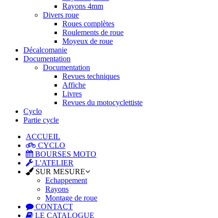
Rayons 4mm
Divers roue
Roues complètes
Roulements de roue
Moyeux de roue
Décalcomanie
Documentation
Documentation
Revues techniques
Affiche
Livres
Revues du motocyclettiste
Cyclo
Partie cycle
ACCUEIL
CYCLO
BOURSES MOTO
L'ATELIER
SUR MESURE
Echappement
Rayons
Montage de roue
CONTACT
LE CATALOGUE