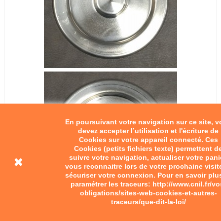
En poursuivant votre navigation sur ce site, 
devez accepter l’utilisation et l'écriture de
Cookies sur votre appareil connecté. Ces
Cookies (petits fichiers texte) permettent d
suivre votre navigation, actualiser votre pani
vous reconnaitre lors de votre prochaine visit
sécuriser votre connexion. Pour en savoir plu
paramétrer les traceurs: http://www.cnil.fr/vo
obligations/sites-web-cookies-et-autres-
traceurs/que-dit-la-loi/