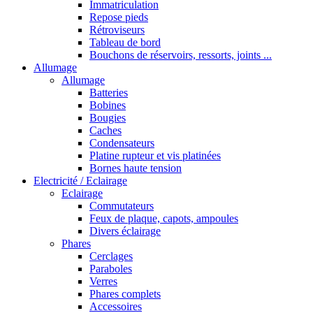
Immatriculation
Repose pieds
Rétroviseurs
Tableau de bord
Bouchons de réservoirs, ressorts, joints ...
Allumage
Allumage
Batteries
Bobines
Bougies
Caches
Condensateurs
Platine rupteur et vis platinées
Bornes haute tension
Electricité / Eclairage
Eclairage
Commutateurs
Feux de plaque, capots, ampoules
Divers éclairage
Phares
Cerclages
Paraboles
Verres
Phares complets
Accessoires