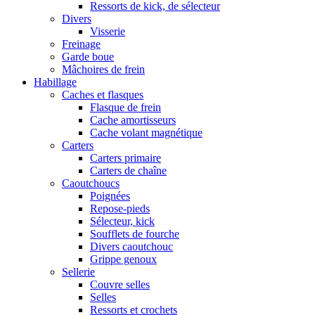
Ressorts de kick, de sélecteur
Divers
Visserie
Freinage
Garde boue
Mâchoires de frein
Habillage
Caches et flasques
Flasque de frein
Cache amortisseurs
Cache volant magnétique
Carters
Carters primaire
Carters de chaîne
Caoutchoucs
Poignées
Repose-pieds
Sélecteur, kick
Soufflets de fourche
Divers caoutchouc
Grippe genoux
Sellerie
Couvre selles
Selles
Ressorts et crochets