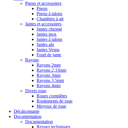
Pneus et accessoires
Pneus
Pneus à talons
Chambres à air
Jantes et accessoires
Jantes chromé
Jantes inox
Jantes à talons
Jantes alu
Jantes Vespa
Fond de jante
Rayons
Rayons 2mm
Rayons 2,33mm
Rayons 3mm
Rayons 3,5mm
Rayons 4mm
Divers roue
Roues complètes
Roulements de roue
Moyeux de roue
Décalcomanie
Documentation
Documentation
Revues techniques