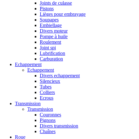
Joints de culasse
Pistons
Lièges pour embrayage
Soupapes
Embiellage
Divers moteur
Pompe à huile
Roulement
Joint spi
Lubrification
Carburation
Echappement
Echappement
Divers echappement
Silencieux
Tubes
Colliers
Ecrous
Transmission
Transmission
Couronnes
Pignons
Divers transmission
Chaînes
Roue