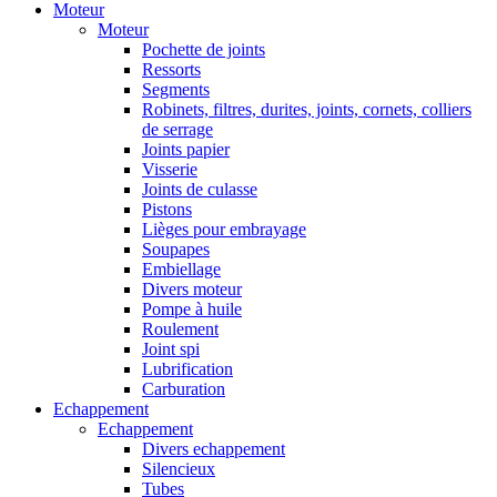
Moteur
Moteur
Pochette de joints
Ressorts
Segments
Robinets, filtres, durites, joints, cornets, colliers
de serrage
Joints papier
Visserie
Joints de culasse
Pistons
Lièges pour embrayage
Soupapes
Embiellage
Divers moteur
Pompe à huile
Roulement
Joint spi
Lubrification
Carburation
Echappement
Echappement
Divers echappement
Silencieux
Tubes