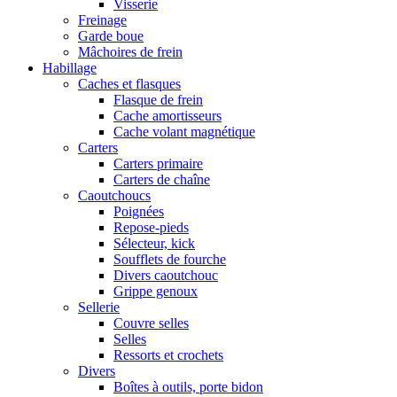
Visserie
Freinage
Garde boue
Mâchoires de frein
Habillage
Caches et flasques
Flasque de frein
Cache amortisseurs
Cache volant magnétique
Carters
Carters primaire
Carters de chaîne
Caoutchoucs
Poignées
Repose-pieds
Sélecteur, kick
Soufflets de fourche
Divers caoutchouc
Grippe genoux
Sellerie
Couvre selles
Selles
Ressorts et crochets
Divers
Boîtes à outils, porte bidon