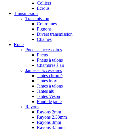
Colliers
Ecrous
Transmission
Transmission
Couronnes
Pignons
Divers transmission
Chaînes
Roue
Pneus et accessoires
Pneus
Pneus à talons
Chambres à air
Jantes et accessoires
Jantes chromé
Jantes inox
Jantes à talons
Jantes alu
Jantes Vespa
Fond de jante
Rayons
Rayons 2mm
Rayons 2,33mm
Rayons 3mm
Rayons 3,5mm