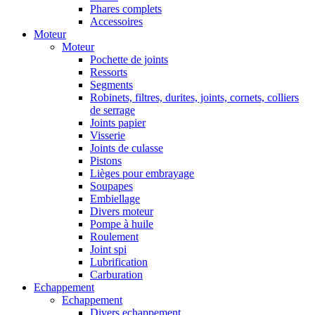
Phares complets
Accessoires
Moteur
Moteur
Pochette de joints
Ressorts
Segments
Robinets, filtres, durites, joints, cornets, colliers
de serrage
Joints papier
Visserie
Joints de culasse
Pistons
Lièges pour embrayage
Soupapes
Embiellage
Divers moteur
Pompe à huile
Roulement
Joint spi
Lubrification
Carburation
Echappement
Echappement
Divers echappement