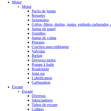
Motor
Motor
Packs de juntas
Resortes
Segmentos
Grifos, filtros, duritas, juntas, embudo carburador,
Juntas de papel
Tornillos
Juntas de culata
Pistones
Corchos para embrague
Valvulas
Bielaje
Diversos motor
Pompe à huile
Roulement
Joint spi
Lubrification
Carburation
Escape
Escape
Diversos
Silenciadores
Tubos de escape
Colliers