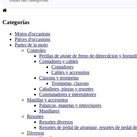
Categorías
Motos d'occasions
Pièces d'occasions
Partes de la moto
Controles
Perillas de ajuste de freno de direecdcion y horquil
Contadores y cables
Contadores
Cables y accesorios
Claxons y trompetas
Trompetas, claxons
Caballetes, pinzas y resortes
Conmutadores e interruptores
Manillar y accesorios
Palancas, manetas y retrovisores
Manillares
Resortes
Resortes diversos
Resortes de pedal de arranque, resortes de pedal d
Diversos