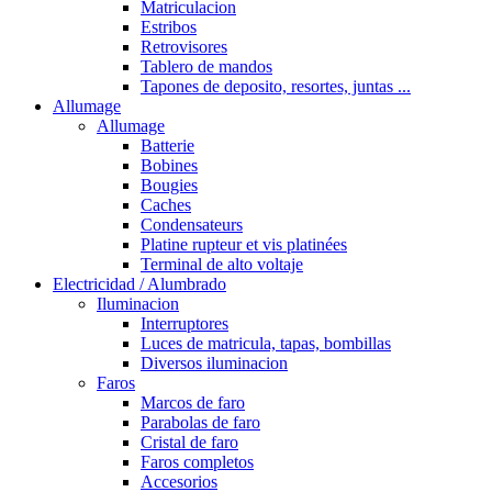
Matriculacion
Estribos
Retrovisores
Tablero de mandos
Tapones de deposito, resortes, juntas ...
Allumage
Allumage
Batterie
Bobines
Bougies
Caches
Condensateurs
Platine rupteur et vis platinées
Terminal de alto voltaje
Electricidad / Alumbrado
Iluminacion
Interruptores
Luces de matricula, tapas, bombillas
Diversos iluminacion
Faros
Marcos de faro
Parabolas de faro
Cristal de faro
Faros completos
Accesorios