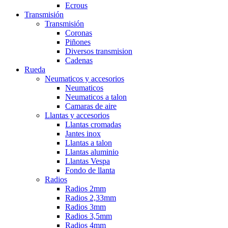
Ecrous
Transmisión
Transmisión
Coronas
Piñones
Diversos transmision
Cadenas
Rueda
Neumaticos y accesorios
Neumaticos
Neumaticos a talon
Camaras de aire
Llantas y accesorios
Llantas cromadas
Jantes inox
Llantas a talon
Llantas aluminio
Llantas Vespa
Fondo de llanta
Radios
Radios 2mm
Radios 2,33mm
Radios 3mm
Radios 3,5mm
Radios 4mm