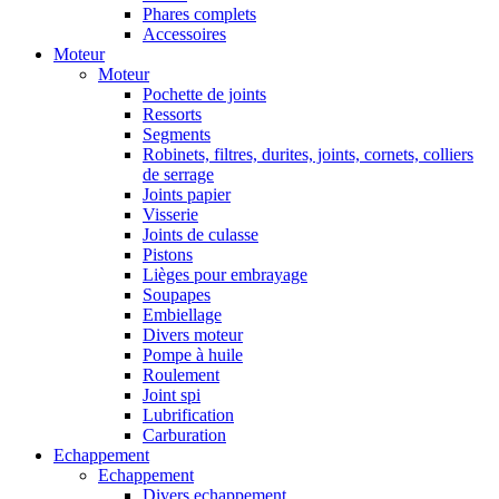
Phares complets
Accessoires
Moteur
Moteur
Pochette de joints
Ressorts
Segments
Robinets, filtres, durites, joints, cornets, colliers
de serrage
Joints papier
Visserie
Joints de culasse
Pistons
Lièges pour embrayage
Soupapes
Embiellage
Divers moteur
Pompe à huile
Roulement
Joint spi
Lubrification
Carburation
Echappement
Echappement
Divers echappement