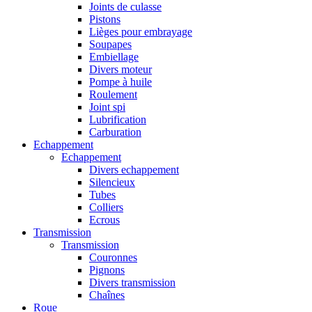
Joints de culasse
Pistons
Lièges pour embrayage
Soupapes
Embiellage
Divers moteur
Pompe à huile
Roulement
Joint spi
Lubrification
Carburation
Echappement
Echappement
Divers echappement
Silencieux
Tubes
Colliers
Ecrous
Transmission
Transmission
Couronnes
Pignons
Divers transmission
Chaînes
Roue