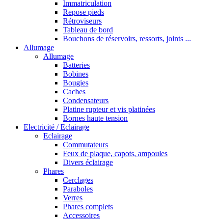
Immatriculation
Repose pieds
Rétroviseurs
Tableau de bord
Bouchons de réservoirs, ressorts, joints ...
Allumage
Allumage
Batteries
Bobines
Bougies
Caches
Condensateurs
Platine rupteur et vis platinées
Bornes haute tension
Electricité / Eclairage
Eclairage
Commutateurs
Feux de plaque, capots, ampoules
Divers éclairage
Phares
Cerclages
Paraboles
Verres
Phares complets
Accessoires