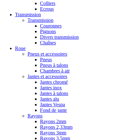
Colliers
Ecrous
Transmission
Transmission
Couronnes
Pignons
Divers transmission
Chaînes
Roue
Pneus et accessoires
Pneus
Pneus à talons
Chambres à air
Jantes et accessoires
Jantes chromé
Jantes inox
Jantes à talons
Jantes alu
Jantes Vespa
Fond de jante
Rayons
Rayons 2mm
Rayons 2,33mm
Rayons 3mm
Rayons 3,5mm