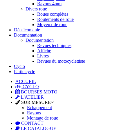
Rayons 4mm
Divers roue
Roues complètes
Roulements de roue
Moyeux de roue
Décalcomanie
Documentation
Documentation
Revues techniques
Affiche
Livres
Revues du motocyclettiste
Cyclo
Partie cycle
ACCUEIL
CYCLO
BOURSES MOTO
L'ATELIER
SUR MESURE
Echappement
Rayons
Montage de roue
CONTACT
LE CATALOGUE