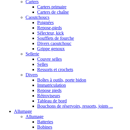
Carters
Carters primaire
Carters de chaîne
Caoutchoucs
Poignées
Repose-pieds
Sélecteur, kick
Soufflets de fourche
Divers caoutchouc
Grippe genoux
Sellerie
Couvre selles
Selles
Ressorts et crochets
Divers
Boîtes à outils, porte bidon
Immatriculation
Repose pieds
Rétroviseurs
Tableau de bord
Bouchons de réservoirs, ressorts, joints ...
Allumage
Allumage
Batteries
Bobines