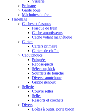
Visserie
Freinage
Garde boue
Mâchoires de frein
Habillage
Caches et flasques
Flasque de frein
Cache amortisseurs
Cache volant magnétique
Carters
Carters primaire
Carters de chaîne
Caoutchoucs
Poignées
Repose-pieds
Sélecteur, kick
Soufflets de fourche
Divers caoutchouc
Grippe genoux
Sellerie
Couvre selles
Selles
Ressorts et crochets
Divers
Boîtes à outils, porte bidon