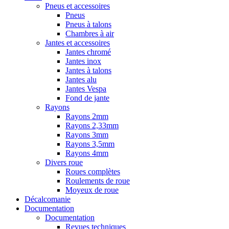
Pneus et accessoires
Pneus
Pneus à talons
Chambres à air
Jantes et accessoires
Jantes chromé
Jantes inox
Jantes à talons
Jantes alu
Jantes Vespa
Fond de jante
Rayons
Rayons 2mm
Rayons 2,33mm
Rayons 3mm
Rayons 3,5mm
Rayons 4mm
Divers roue
Roues complètes
Roulements de roue
Moyeux de roue
Décalcomanie
Documentation
Documentation
Revues techniques