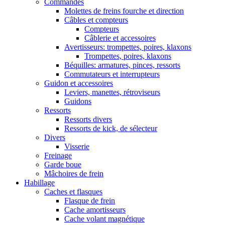
Commandes
Molettes de freins fourche et direction
Câbles et compteurs
Compteurs
Câblerie et accessoires
Avertisseurs: trompettes, poires, klaxons
Trompettes, poires, klaxons
Béquilles: armatures, pinces, ressorts
Commutateurs et interrupteurs
Guidon et accessoires
Leviers, manettes, rétroviseurs
Guidons
Ressorts
Ressorts divers
Ressorts de kick, de sélecteur
Divers
Visserie
Freinage
Garde boue
Mâchoires de frein
Habillage
Caches et flasques
Flasque de frein
Cache amortisseurs
Cache volant magnétique