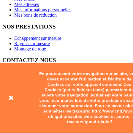
Mes adresses
Mes informations personnelles
Mes bons de réduction
NOS PRESTATIONS
Echappement sur mesure
Rayons sur mesure
Montage de roue
CONTACTEZ NOUS
En poursuivant votre navigation sur ce site, 
devez accepter l’utilisation et l'écriture de
Adresse:
Route de Semur Zone industrielle 21390 PRECY-
Cookies sur votre appareil connecté. Ces
SOUS-THIL
Cookies (petits fichiers texte) permettent d
Email:
suivre votre navigation, actualiser votre pani
vous reconnaitre lors de votre prochaine visit
jl.chambrier@wanadoo.fr
sécuriser votre connexion. Pour en savoir plu
paramétrer les traceurs: http://www.cnil.fr/vo
obligations/sites-web-cookies-et-autres-
Phone: +33 (0) 3 80 64 99 17
traceurs/que-dit-la-loi/