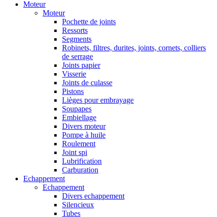
Moteur
Moteur
Pochette de joints
Ressorts
Segments
Robinets, filtres, durites, joints, cornets, colliers
de serrage
Joints papier
Visserie
Joints de culasse
Pistons
Lièges pour embrayage
Soupapes
Embiellage
Divers moteur
Pompe à huile
Roulement
Joint spi
Lubrification
Carburation
Echappement
Echappement
Divers echappement
Silencieux
Tubes