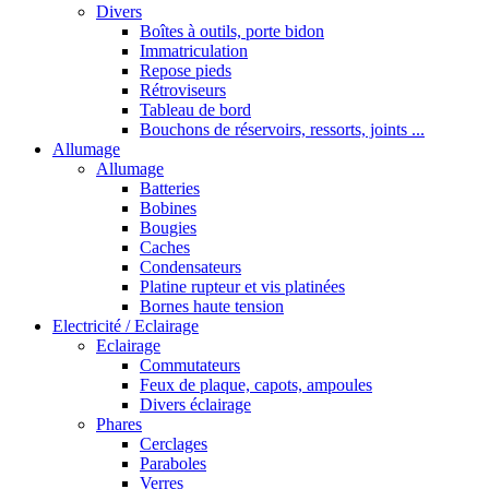
Divers
Boîtes à outils, porte bidon
Immatriculation
Repose pieds
Rétroviseurs
Tableau de bord
Bouchons de réservoirs, ressorts, joints ...
Allumage
Allumage
Batteries
Bobines
Bougies
Caches
Condensateurs
Platine rupteur et vis platinées
Bornes haute tension
Electricité / Eclairage
Eclairage
Commutateurs
Feux de plaque, capots, ampoules
Divers éclairage
Phares
Cerclages
Paraboles
Verres