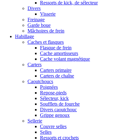
Ressorts de kick, de sélecteur
Divers
Visserie
Freinage
Garde boue
Mâchoires de frein
Habillage
Caches et flasques
Flasque de frein
Cache amortisseurs
Cache volant magnétique
Carters
Carters primaire
Carters de chaîne
Caoutchoucs
Poignées
Repose-pieds
Sélecteur, kick
Soufflets de fourche
Divers caoutchouc
Grippe genoux
Sellerie
Couvre selles
Selles
Ressorts et crochets