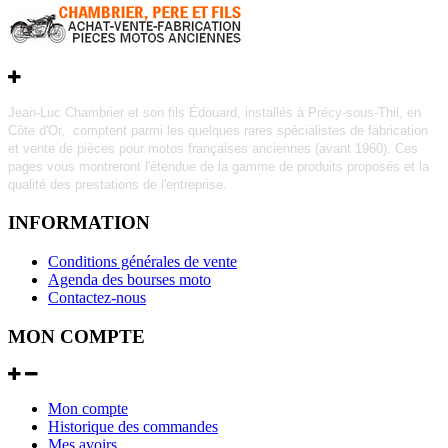
Jean-Luc Chambrier et son fils Édouard, installés à Précy-sous-Thil, en
Côte d'Or, comptent parmi les quelques rares
spécialistes de fabrication
et vente de pièces pour motos françaises anciennes (avant 1960).
Ces
pages vous montreront l'étendue de la gamme de produits proposés et la
qualité des prestations de l'entreprise.
INFORMATION
Conditions générales de vente
Agenda des bourses moto
Contactez-nous
MON COMPTE
Mon compte
Historique des commandes
Mes avoirs