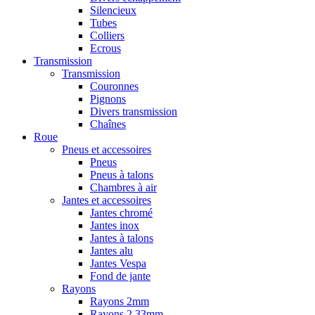
Silencieux
Tubes
Colliers
Ecrous
Transmission
Transmission
Couronnes
Pignons
Divers transmission
Chaînes
Roue
Pneus et accessoires
Pneus
Pneus à talons
Chambres à air
Jantes et accessoires
Jantes chromé
Jantes inox
Jantes à talons
Jantes alu
Jantes Vespa
Fond de jante
Rayons
Rayons 2mm
Rayons 2,33mm