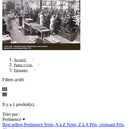
Accueil
Partie cycle
Freinage
Filtres actifs
Il y a 1 produit(s).
Trier par :
Pertinence
Best sellers
Pertinence
Nom, A à Z
Nom, Z à A
Prix, croissant
Prix,