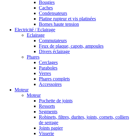
Bougies
Caches
Condensateurs
Platine rupteur et vis platinées
Bornes haute tension
Electricité / Eclairage
Eclairage
Commutateurs
Feux de plaque, capots, ampoules
Divers éclairage
Phares
Cerclages
Paraboles
Verres
Phares complets
Accessoires
Moteur
Moteur
Pochette de joints
Ressorts
Segments
Robinets, filtres, durites, joints, cornets, colliers
de serrage
Joints papier
Visserie