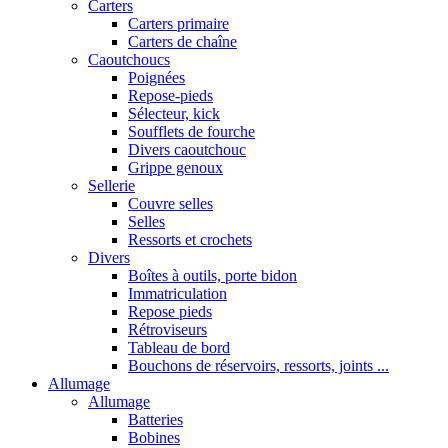
Carters
Carters primaire
Carters de chaîne
Caoutchoucs
Poignées
Repose-pieds
Sélecteur, kick
Soufflets de fourche
Divers caoutchouc
Grippe genoux
Sellerie
Couvre selles
Selles
Ressorts et crochets
Divers
Boîtes à outils, porte bidon
Immatriculation
Repose pieds
Rétroviseurs
Tableau de bord
Bouchons de réservoirs, ressorts, joints ...
Allumage
Allumage
Batteries
Bobines