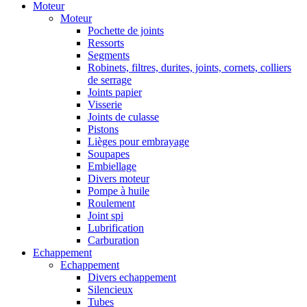
Moteur
Moteur
Pochette de joints
Ressorts
Segments
Robinets, filtres, durites, joints, cornets, colliers
de serrage
Joints papier
Visserie
Joints de culasse
Pistons
Lièges pour embrayage
Soupapes
Embiellage
Divers moteur
Pompe à huile
Roulement
Joint spi
Lubrification
Carburation
Echappement
Echappement
Divers echappement
Silencieux
Tubes