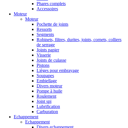
Phares complets
Accessoires
Moteur
Moteur
Pochette de joints
Ressorts
Segments
Robinets, filtres, durites, joints, cornets, colliers
de serrage
Joints papier
Visserie
Joints de culasse
Pistons
Lièges pour embrayage
Soupapes
Embiellage
Divers moteur
Pompe à huile
Roulement
Joint spi
Lubrification
Carburation
Echappement
Echappement
Divers echappement