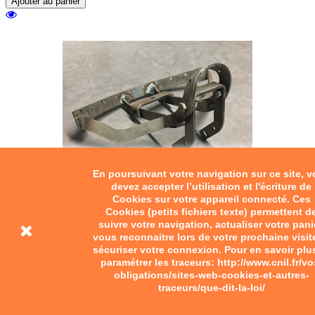
Ajouter au panier
En poursuivant votre navigation sur ce site, 
devez accepter l’utilisation et l'écriture de
Cookies sur votre appareil connecté. Ces
Cookies (petits fichiers texte) permettent d
suivre votre navigation, actualiser votre pani
vous reconnaitre lors de votre prochaine visit
sécuriser votre connexion. Pour en savoir plu
paramétrer les traceurs: http://www.cnil.fr/vo
obligations/sites-web-cookies-et-autres-
traceurs/que-dit-la-loi/