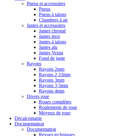
Pneus et accessoires
Pneus
Pneus à talons
Chambres à air
Jantes et accessoires
Jantes chromé
Jantes inox
Jantes à talons
Jantes alu
Jantes Vespa
Fond de jante
Rayons
Rayons 2mm
Rayons 2,33mm
Rayons 3mm
Rayons 3,5mm
Rayons 4mm
Divers roue
Roues complètes
Roulements de roue
Moyeux de roue
Décalcomanie
Documentation
Documentation
Revues techniques