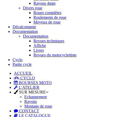
Rayons 4mm
Divers roue
Roues complètes
Roulements de roue
Moyeux de roue
Décalcomanie
Documentation
Documentation
Revues techniques
Affiche
Livres
Revues du motocyclettiste
Cyclo
Partie cycle
ACCUEIL
CYCLO
BOURSES MOTO
L'ATELIER
SUR MESURE
Echappement
Rayons
Montage de roue
CONTACT
LE CATALOGUE