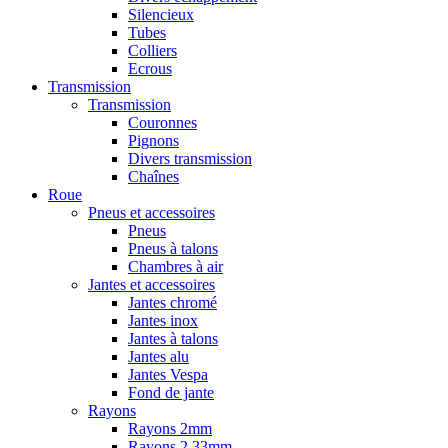
Silencieux
Tubes
Colliers
Ecrous
Transmission
Transmission
Couronnes
Pignons
Divers transmission
Chaînes
Roue
Pneus et accessoires
Pneus
Pneus à talons
Chambres à air
Jantes et accessoires
Jantes chromé
Jantes inox
Jantes à talons
Jantes alu
Jantes Vespa
Fond de jante
Rayons
Rayons 2mm
Rayons 2,33mm