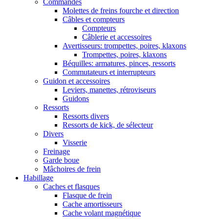
Commandes
Molettes de freins fourche et direction
Câbles et compteurs
Compteurs
Câblerie et accessoires
Avertisseurs: trompettes, poires, klaxons
Trompettes, poires, klaxons
Béquilles: armatures, pinces, ressorts
Commutateurs et interrupteurs
Guidon et accessoires
Leviers, manettes, rétroviseurs
Guidons
Ressorts
Ressorts divers
Ressorts de kick, de sélecteur
Divers
Visserie
Freinage
Garde boue
Mâchoires de frein
Habillage
Caches et flasques
Flasque de frein
Cache amortisseurs
Cache volant magnétique