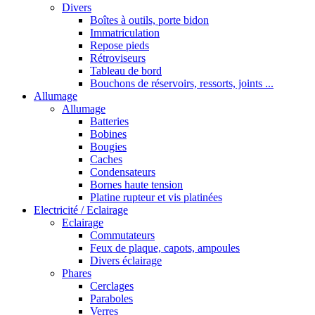
Divers
Boîtes à outils, porte bidon
Immatriculation
Repose pieds
Rétroviseurs
Tableau de bord
Bouchons de réservoirs, ressorts, joints ...
Allumage
Allumage
Batteries
Bobines
Bougies
Caches
Condensateurs
Bornes haute tension
Platine rupteur et vis platinées
Electricité / Eclairage
Eclairage
Commutateurs
Feux de plaque, capots, ampoules
Divers éclairage
Phares
Cerclages
Paraboles
Verres