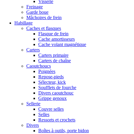
Visserie
Freinage
Garde boue
Mâchoires de frein
Habillage
Caches et flasques
Flasque de frein
Cache amortisseurs
Cache volant magnétique
Carters
Carters primaire
Carters de chaîne
Caoutchoucs
Poignées
Repose-pieds
Sélecteur, kick
Soufflets de fourche
Divers caoutchouc
Grippe genoux
Sellerie
Couvre selles
Selles
Ressorts et crochets
Divers
Boîtes à outils, porte bidon