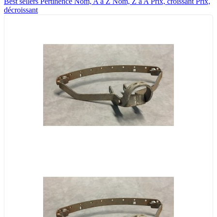
Best sellers
Pertinence
Nom, A à Z
Nom, Z à A
Prix, croissant
Prix,
décroissant