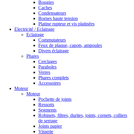
Bougies
Caches
Condensateurs
Bornes haute tension
Platine rupteur et vis platinées
Electricité / Eclairage
Eclairage
Commutateurs
Feux de plaque, capots, ampoules
Divers éclairage
Phares
Cerclages
Paraboles
Verres
Phares complets
Accessoires
Moteur
Moteur
Pochette de joints
Ressorts
Segments
Robinets, filtres, durites, joints, cornets, colliers
de serrage
Joints papier
Visserie