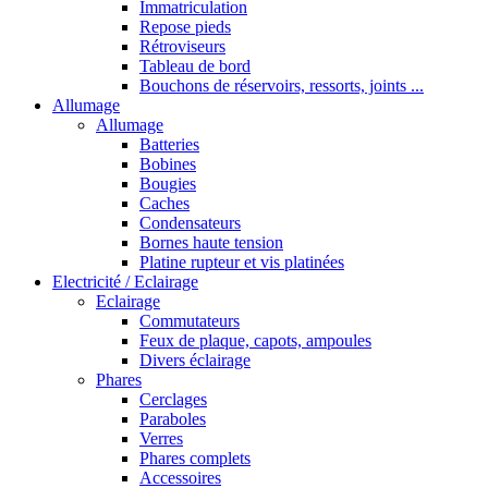
Immatriculation
Repose pieds
Rétroviseurs
Tableau de bord
Bouchons de réservoirs, ressorts, joints ...
Allumage
Allumage
Batteries
Bobines
Bougies
Caches
Condensateurs
Bornes haute tension
Platine rupteur et vis platinées
Electricité / Eclairage
Eclairage
Commutateurs
Feux de plaque, capots, ampoules
Divers éclairage
Phares
Cerclages
Paraboles
Verres
Phares complets
Accessoires