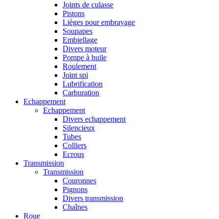
Joints de culasse
Pistons
Lièges pour embrayage
Soupapes
Embiellage
Divers moteur
Pompe à huile
Roulement
Joint spi
Lubrification
Carburation
Echappement
Echappement
Divers echappement
Silencieux
Tubes
Colliers
Ecrous
Transmission
Transmission
Couronnes
Pignons
Divers transmission
Chaînes
Roue