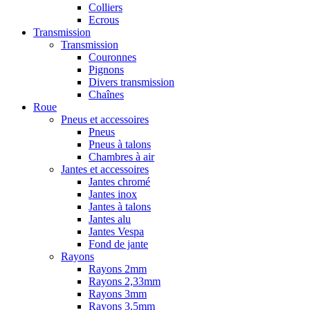
Colliers
Ecrous
Transmission
Transmission
Couronnes
Pignons
Divers transmission
Chaînes
Roue
Pneus et accessoires
Pneus
Pneus à talons
Chambres à air
Jantes et accessoires
Jantes chromé
Jantes inox
Jantes à talons
Jantes alu
Jantes Vespa
Fond de jante
Rayons
Rayons 2mm
Rayons 2,33mm
Rayons 3mm
Rayons 3,5mm