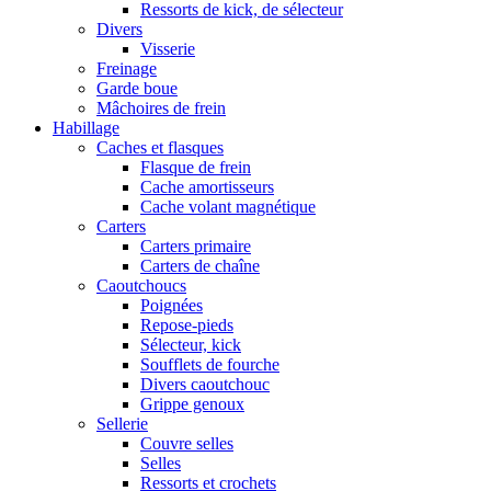
Ressorts de kick, de sélecteur
Divers
Visserie
Freinage
Garde boue
Mâchoires de frein
Habillage
Caches et flasques
Flasque de frein
Cache amortisseurs
Cache volant magnétique
Carters
Carters primaire
Carters de chaîne
Caoutchoucs
Poignées
Repose-pieds
Sélecteur, kick
Soufflets de fourche
Divers caoutchouc
Grippe genoux
Sellerie
Couvre selles
Selles
Ressorts et crochets