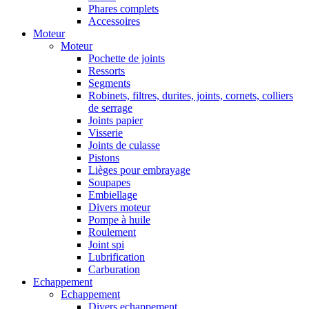
Phares complets
Accessoires
Moteur
Moteur
Pochette de joints
Ressorts
Segments
Robinets, filtres, durites, joints, cornets, colliers
de serrage
Joints papier
Visserie
Joints de culasse
Pistons
Lièges pour embrayage
Soupapes
Embiellage
Divers moteur
Pompe à huile
Roulement
Joint spi
Lubrification
Carburation
Echappement
Echappement
Divers echappement