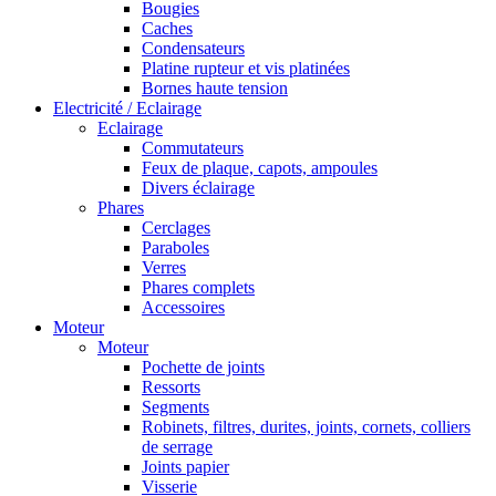
Bougies
Caches
Condensateurs
Platine rupteur et vis platinées
Bornes haute tension
Electricité / Eclairage
Eclairage
Commutateurs
Feux de plaque, capots, ampoules
Divers éclairage
Phares
Cerclages
Paraboles
Verres
Phares complets
Accessoires
Moteur
Moteur
Pochette de joints
Ressorts
Segments
Robinets, filtres, durites, joints, cornets, colliers
de serrage
Joints papier
Visserie