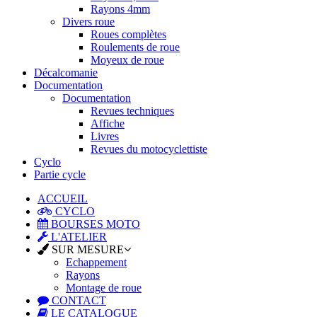
Rayons 4mm
Divers roue
Roues complètes
Roulements de roue
Moyeux de roue
Décalcomanie
Documentation
Documentation
Revues techniques
Affiche
Livres
Revues du motocyclettiste
Cyclo
Partie cycle
ACCUEIL
CYCLO
BOURSES MOTO
L'ATELIER
SUR MESURE
Echappement
Rayons
Montage de roue
CONTACT
LE CATALOGUE