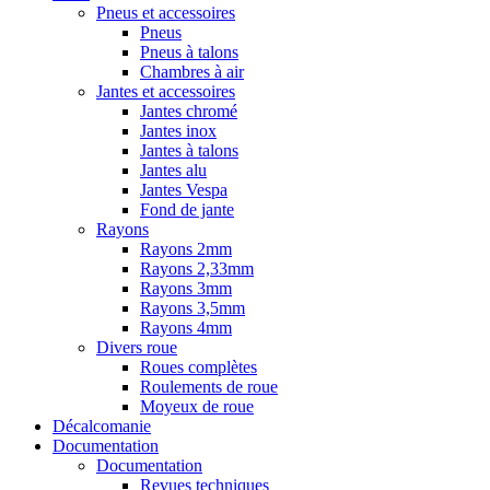
Pneus et accessoires
Pneus
Pneus à talons
Chambres à air
Jantes et accessoires
Jantes chromé
Jantes inox
Jantes à talons
Jantes alu
Jantes Vespa
Fond de jante
Rayons
Rayons 2mm
Rayons 2,33mm
Rayons 3mm
Rayons 3,5mm
Rayons 4mm
Divers roue
Roues complètes
Roulements de roue
Moyeux de roue
Décalcomanie
Documentation
Documentation
Revues techniques