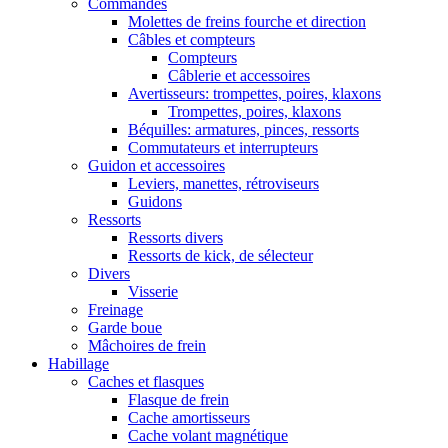
Commandes
Molettes de freins fourche et direction
Câbles et compteurs
Compteurs
Câblerie et accessoires
Avertisseurs: trompettes, poires, klaxons
Trompettes, poires, klaxons
Béquilles: armatures, pinces, ressorts
Commutateurs et interrupteurs
Guidon et accessoires
Leviers, manettes, rétroviseurs
Guidons
Ressorts
Ressorts divers
Ressorts de kick, de sélecteur
Divers
Visserie
Freinage
Garde boue
Mâchoires de frein
Habillage
Caches et flasques
Flasque de frein
Cache amortisseurs
Cache volant magnétique