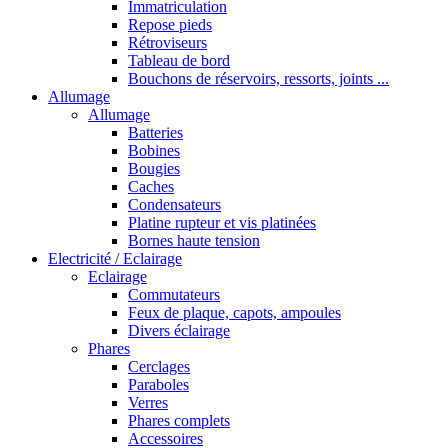
Immatriculation
Repose pieds
Rétroviseurs
Tableau de bord
Bouchons de réservoirs, ressorts, joints ...
Allumage
Allumage
Batteries
Bobines
Bougies
Caches
Condensateurs
Platine rupteur et vis platinées
Bornes haute tension
Electricité / Eclairage
Eclairage
Commutateurs
Feux de plaque, capots, ampoules
Divers éclairage
Phares
Cerclages
Paraboles
Verres
Phares complets
Accessoires