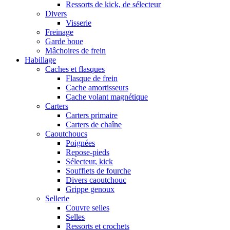
Ressorts de kick, de sélecteur
Divers
Visserie
Freinage
Garde boue
Mâchoires de frein
Habillage
Caches et flasques
Flasque de frein
Cache amortisseurs
Cache volant magnétique
Carters
Carters primaire
Carters de chaîne
Caoutchoucs
Poignées
Repose-pieds
Sélecteur, kick
Soufflets de fourche
Divers caoutchouc
Grippe genoux
Sellerie
Couvre selles
Selles
Ressorts et crochets