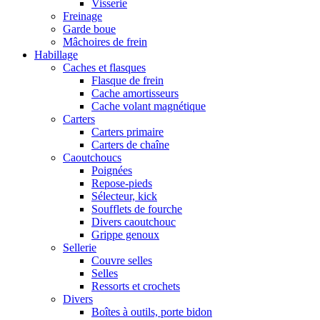
Visserie
Freinage
Garde boue
Mâchoires de frein
Habillage
Caches et flasques
Flasque de frein
Cache amortisseurs
Cache volant magnétique
Carters
Carters primaire
Carters de chaîne
Caoutchoucs
Poignées
Repose-pieds
Sélecteur, kick
Soufflets de fourche
Divers caoutchouc
Grippe genoux
Sellerie
Couvre selles
Selles
Ressorts et crochets
Divers
Boîtes à outils, porte bidon