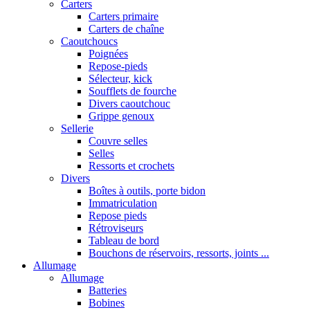
Carters
Carters primaire
Carters de chaîne
Caoutchoucs
Poignées
Repose-pieds
Sélecteur, kick
Soufflets de fourche
Divers caoutchouc
Grippe genoux
Sellerie
Couvre selles
Selles
Ressorts et crochets
Divers
Boîtes à outils, porte bidon
Immatriculation
Repose pieds
Rétroviseurs
Tableau de bord
Bouchons de réservoirs, ressorts, joints ...
Allumage
Allumage
Batteries
Bobines