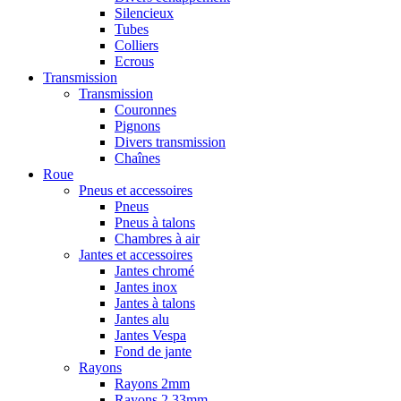
Silencieux
Tubes
Colliers
Ecrous
Transmission
Transmission
Couronnes
Pignons
Divers transmission
Chaînes
Roue
Pneus et accessoires
Pneus
Pneus à talons
Chambres à air
Jantes et accessoires
Jantes chromé
Jantes inox
Jantes à talons
Jantes alu
Jantes Vespa
Fond de jante
Rayons
Rayons 2mm
Rayons 2,33mm