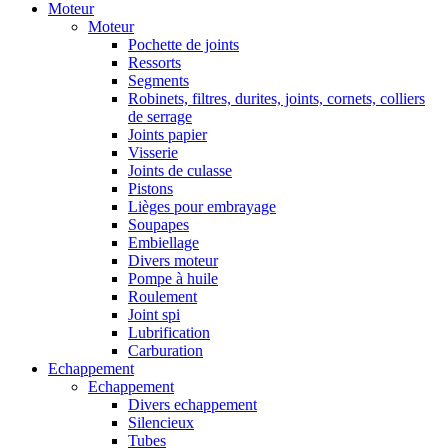
Moteur
Moteur
Pochette de joints
Ressorts
Segments
Robinets, filtres, durites, joints, cornets, colliers
de serrage
Joints papier
Visserie
Joints de culasse
Pistons
Lièges pour embrayage
Soupapes
Embiellage
Divers moteur
Pompe à huile
Roulement
Joint spi
Lubrification
Carburation
Echappement
Echappement
Divers echappement
Silencieux
Tubes