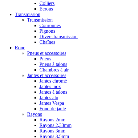
Colliers
Ecrous
Transmission
Transmission
Couronnes
Pignons
Divers transmission
Chaînes
Roue
Pneus et accessoires
Pneus
Pneus à talons
Chambres à air
Jantes et accessoires
Jantes chromé
Jantes inox
Jantes à talons
Jantes alu
Jantes Vespa
Fond de jante
Rayons
Rayons 2mm
Rayons 2,33mm
Rayons 3mm
Rayons 3,5mm