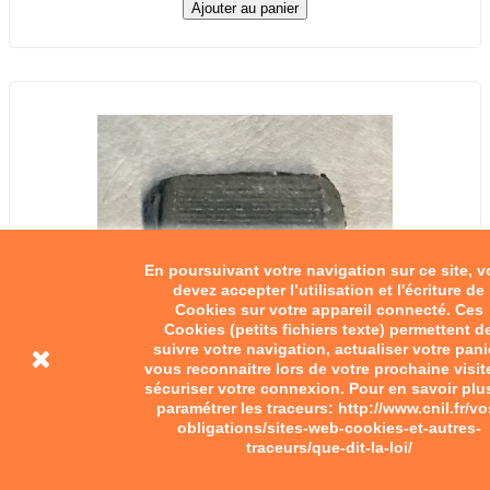
Ajouter au panier
En poursuivant votre navigation sur ce site, 
devez accepter l’utilisation et l'écriture de
Cookies sur votre appareil connecté. Ces
Cookies (petits fichiers texte) permettent d
suivre votre navigation, actualiser votre pani
vous reconnaitre lors de votre prochaine visit
sécuriser votre connexion. Pour en savoir plu
paramétrer les traceurs: http://www.cnil.fr/vo
obligations/sites-web-cookies-et-autres-
Embout de sélecteur Villiers
traceurs/que-dit-la-loi/