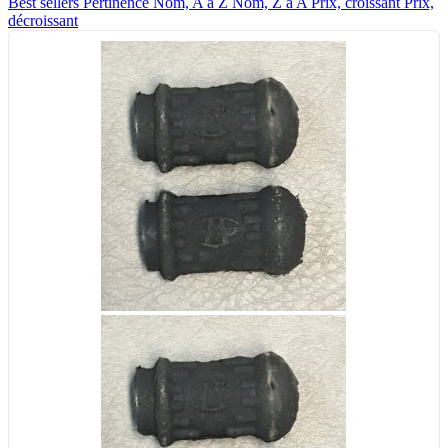
Best sellers
Pertinence
Nom, A à Z
Nom, Z à A
Prix, croissant
Prix,
décroissant