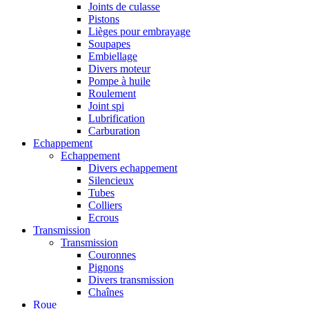
Joints de culasse
Pistons
Lièges pour embrayage
Soupapes
Embiellage
Divers moteur
Pompe à huile
Roulement
Joint spi
Lubrification
Carburation
Echappement
Echappement
Divers echappement
Silencieux
Tubes
Colliers
Ecrous
Transmission
Transmission
Couronnes
Pignons
Divers transmission
Chaînes
Roue