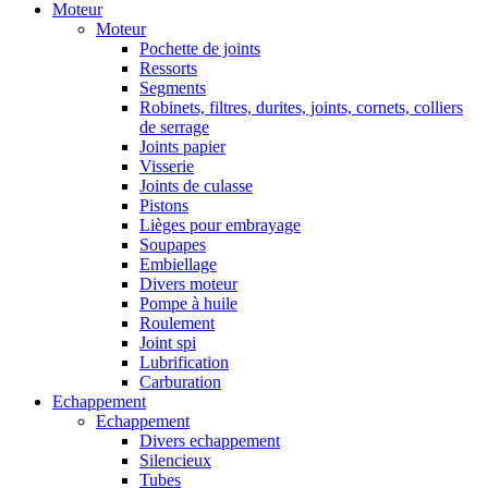
Moteur
Moteur
Pochette de joints
Ressorts
Segments
Robinets, filtres, durites, joints, cornets, colliers
de serrage
Joints papier
Visserie
Joints de culasse
Pistons
Lièges pour embrayage
Soupapes
Embiellage
Divers moteur
Pompe à huile
Roulement
Joint spi
Lubrification
Carburation
Echappement
Echappement
Divers echappement
Silencieux
Tubes