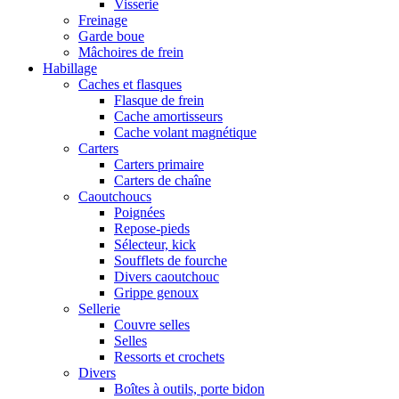
Visserie
Freinage
Garde boue
Mâchoires de frein
Habillage
Caches et flasques
Flasque de frein
Cache amortisseurs
Cache volant magnétique
Carters
Carters primaire
Carters de chaîne
Caoutchoucs
Poignées
Repose-pieds
Sélecteur, kick
Soufflets de fourche
Divers caoutchouc
Grippe genoux
Sellerie
Couvre selles
Selles
Ressorts et crochets
Divers
Boîtes à outils, porte bidon