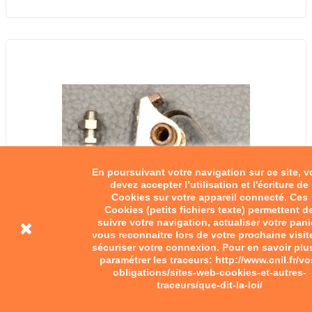
En poursuivant votre navigation sur ce site, 
devez accepter l’utilisation et l'écriture de
Cookies sur votre appareil connecté. Ces
Cookies (petits fichiers texte) permettent d
suivre votre navigation, actualiser votre pani
vous reconnaitre lors de votre prochaine visit
sécuriser votre connexion. Pour en savoir plu
paramétrer les traceurs: http://www.cnil.fr/vo
obligations/sites-web-cookies-et-autres-
traceurs/que-dit-la-loi/