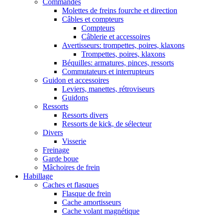
Commandes
Molettes de freins fourche et direction
Câbles et compteurs
Compteurs
Câblerie et accessoires
Avertisseurs: trompettes, poires, klaxons
Trompettes, poires, klaxons
Béquilles: armatures, pinces, ressorts
Commutateurs et interrupteurs
Guidon et accessoires
Leviers, manettes, rétroviseurs
Guidons
Ressorts
Ressorts divers
Ressorts de kick, de sélecteur
Divers
Visserie
Freinage
Garde boue
Mâchoires de frein
Habillage
Caches et flasques
Flasque de frein
Cache amortisseurs
Cache volant magnétique