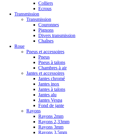
Colliers
Ecrous
Transmission
Transmission
Couronnes
Pignons
Divers transmission
Chaînes
Roue
Pneus et accessoires
Pneus
Pneus à talons
Chambres à air
Jantes et accessoires
Jantes chromé
Jantes inox
Jantes à talons
Jantes alu
Jantes Vespa
Fond de jante
Rayons
Rayons 2mm
Rayons 2,33mm
Rayons 3mm
Rayons 3,5mm