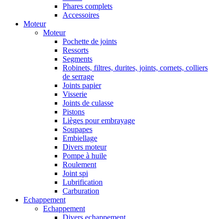
Phares complets
Accessoires
Moteur
Moteur
Pochette de joints
Ressorts
Segments
Robinets, filtres, durites, joints, cornets, colliers
de serrage
Joints papier
Visserie
Joints de culasse
Pistons
Lièges pour embrayage
Soupapes
Embiellage
Divers moteur
Pompe à huile
Roulement
Joint spi
Lubrification
Carburation
Echappement
Echappement
Divers echappement