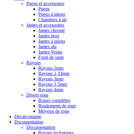
Pneus et accessoires
Pneus
Pneus à talons
Chambres à air
Jantes et accessoires
Jantes chromé
Jantes inox
Jantes à talons
Jantes alu
Jantes Vespa
Fond de jante
Rayons
Rayons 2mm
Rayons 2,33mm
Rayons 3mm
Rayons 3,5mm
Rayons 4mm
Divers roue
Roues complètes
Roulements de roue
Moyeux de roue
Décalcomanie
Documentation
Documentation
Revues techniques