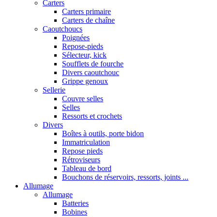
Carters
Carters primaire
Carters de chaîne
Caoutchoucs
Poignées
Repose-pieds
Sélecteur, kick
Soufflets de fourche
Divers caoutchouc
Grippe genoux
Sellerie
Couvre selles
Selles
Ressorts et crochets
Divers
Boîtes à outils, porte bidon
Immatriculation
Repose pieds
Rétroviseurs
Tableau de bord
Bouchons de réservoirs, ressorts, joints ...
Allumage
Allumage
Batteries
Bobines