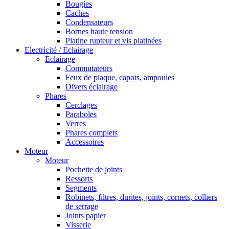
Bougies
Caches
Condensateurs
Bornes haute tension
Platine rupteur et vis platinées
Electricité / Eclairage
Eclairage
Commutateurs
Feux de plaque, capots, ampoules
Divers éclairage
Phares
Cerclages
Paraboles
Verres
Phares complets
Accessoires
Moteur
Moteur
Pochette de joints
Ressorts
Segments
Robinets, filtres, durites, joints, cornets, colliers
de serrage
Joints papier
Visserie