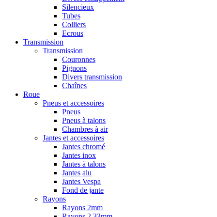
Silencieux
Tubes
Colliers
Ecrous
Transmission
Transmission
Couronnes
Pignons
Divers transmission
Chaînes
Roue
Pneus et accessoires
Pneus
Pneus à talons
Chambres à air
Jantes et accessoires
Jantes chromé
Jantes inox
Jantes à talons
Jantes alu
Jantes Vespa
Fond de jante
Rayons
Rayons 2mm
Rayons 2,33mm