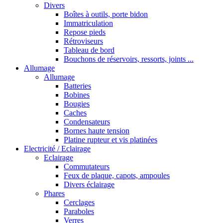
Divers
Boîtes à outils, porte bidon
Immatriculation
Repose pieds
Rétroviseurs
Tableau de bord
Bouchons de réservoirs, ressorts, joints ...
Allumage
Allumage
Batteries
Bobines
Bougies
Caches
Condensateurs
Bornes haute tension
Platine rupteur et vis platinées
Electricité / Eclairage
Eclairage
Commutateurs
Feux de plaque, capots, ampoules
Divers éclairage
Phares
Cerclages
Paraboles
Verres