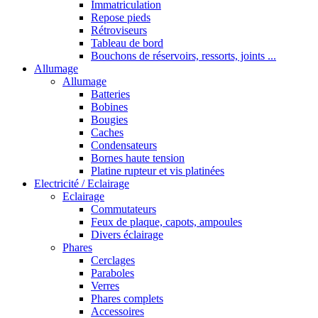
Immatriculation
Repose pieds
Rétroviseurs
Tableau de bord
Bouchons de réservoirs, ressorts, joints ...
Allumage
Allumage
Batteries
Bobines
Bougies
Caches
Condensateurs
Bornes haute tension
Platine rupteur et vis platinées
Electricité / Eclairage
Eclairage
Commutateurs
Feux de plaque, capots, ampoules
Divers éclairage
Phares
Cerclages
Paraboles
Verres
Phares complets
Accessoires