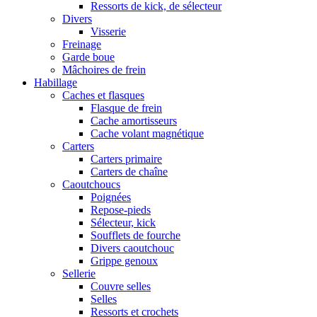
Ressorts de kick, de sélecteur
Divers
Visserie
Freinage
Garde boue
Mâchoires de frein
Habillage
Caches et flasques
Flasque de frein
Cache amortisseurs
Cache volant magnétique
Carters
Carters primaire
Carters de chaîne
Caoutchoucs
Poignées
Repose-pieds
Sélecteur, kick
Soufflets de fourche
Divers caoutchouc
Grippe genoux
Sellerie
Couvre selles
Selles
Ressorts et crochets