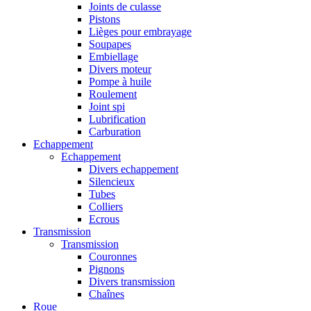
Joints de culasse
Pistons
Lièges pour embrayage
Soupapes
Embiellage
Divers moteur
Pompe à huile
Roulement
Joint spi
Lubrification
Carburation
Echappement
Echappement
Divers echappement
Silencieux
Tubes
Colliers
Ecrous
Transmission
Transmission
Couronnes
Pignons
Divers transmission
Chaînes
Roue