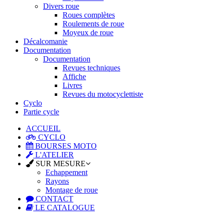
Divers roue
Roues complètes
Roulements de roue
Moyeux de roue
Décalcomanie
Documentation
Documentation
Revues techniques
Affiche
Livres
Revues du motocyclettiste
Cyclo
Partie cycle
ACCUEIL
CYCLO
BOURSES MOTO
L'ATELIER
SUR MESURE
Echappement
Rayons
Montage de roue
CONTACT
LE CATALOGUE