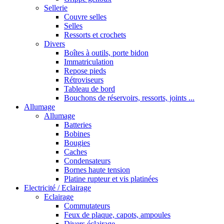
Sellerie
Couvre selles
Selles
Ressorts et crochets
Divers
Boîtes à outils, porte bidon
Immatriculation
Repose pieds
Rétroviseurs
Tableau de bord
Bouchons de réservoirs, ressorts, joints ...
Allumage
Allumage
Batteries
Bobines
Bougies
Caches
Condensateurs
Bornes haute tension
Platine rupteur et vis platinées
Electricité / Eclairage
Eclairage
Commutateurs
Feux de plaque, capots, ampoules
Divers éclairage