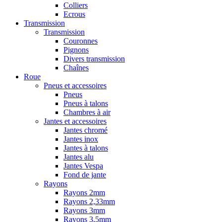
Colliers
Ecrous
Transmission
Transmission
Couronnes
Pignons
Divers transmission
Chaînes
Roue
Pneus et accessoires
Pneus
Pneus à talons
Chambres à air
Jantes et accessoires
Jantes chromé
Jantes inox
Jantes à talons
Jantes alu
Jantes Vespa
Fond de jante
Rayons
Rayons 2mm
Rayons 2,33mm
Rayons 3mm
Rayons 3,5mm