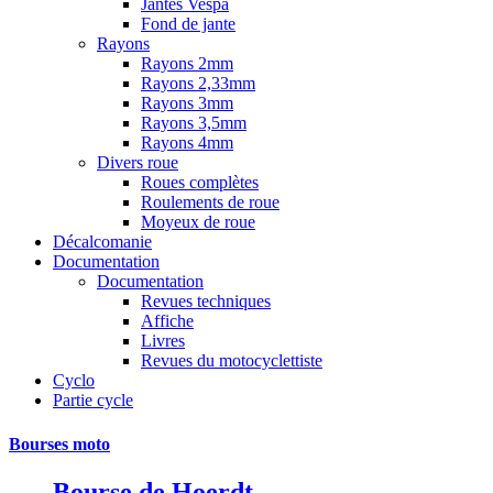
Jantes Vespa
Fond de jante
Rayons
Rayons 2mm
Rayons 2,33mm
Rayons 3mm
Rayons 3,5mm
Rayons 4mm
Divers roue
Roues complètes
Roulements de roue
Moyeux de roue
Décalcomanie
Documentation
Documentation
Revues techniques
Affiche
Livres
Revues du motocyclettiste
Cyclo
Partie cycle
Bourses moto
Bourse de Hoerdt