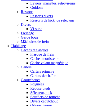
Leviers, manettes, rétroviseurs
Guidons
Ressorts
Ressorts divers
Ressorts de kick, de sélecteur
Divers
Visserie
Freinage
Garde boue
Mâchoires de frein
Habillage
Caches et flasques
Flasque de frein
Cache amortisseurs
Cache volant magnétique
Carters
Carters primaire
Carters de chaîne
Caoutchoucs
Poignées
Repose-pieds
Sélecteur, kick
Soufflets de fourche
Divers caoutchouc
Grippe genoux