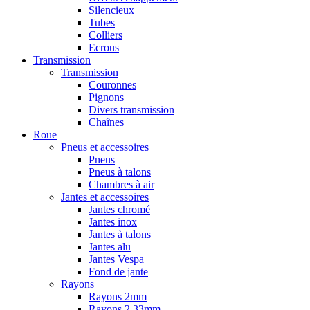
Silencieux
Tubes
Colliers
Ecrous
Transmission
Transmission
Couronnes
Pignons
Divers transmission
Chaînes
Roue
Pneus et accessoires
Pneus
Pneus à talons
Chambres à air
Jantes et accessoires
Jantes chromé
Jantes inox
Jantes à talons
Jantes alu
Jantes Vespa
Fond de jante
Rayons
Rayons 2mm
Rayons 2,33mm