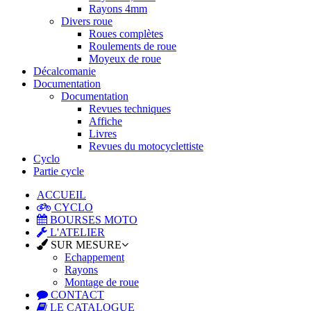
Rayons 4mm
Divers roue
Roues complètes
Roulements de roue
Moyeux de roue
Décalcomanie
Documentation
Documentation
Revues techniques
Affiche
Livres
Revues du motocyclettiste
Cyclo
Partie cycle
ACCUEIL
CYCLO
BOURSES MOTO
L'ATELIER
SUR MESURE
Echappement
Rayons
Montage de roue
CONTACT
LE CATALOGUE