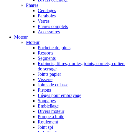
Phares
Cerclages
Paraboles
Verres
Phares complets
Accessoires
Moteur
Moteur
Pochette de joints
Ressorts
Segments
Robinets, filtres, durites, joints, cornets, colliers
de serrage
Joints papier
Visserie
Joints de culasse
Pistons
Lièges pour embrayage
Soupapes
Embiellage
Divers moteur
Pompe à huile
Roulement
Joint spi