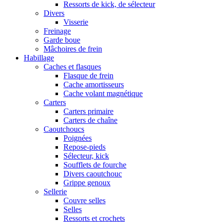
Ressorts de kick, de sélecteur
Divers
Visserie
Freinage
Garde boue
Mâchoires de frein
Habillage
Caches et flasques
Flasque de frein
Cache amortisseurs
Cache volant magnétique
Carters
Carters primaire
Carters de chaîne
Caoutchoucs
Poignées
Repose-pieds
Sélecteur, kick
Soufflets de fourche
Divers caoutchouc
Grippe genoux
Sellerie
Couvre selles
Selles
Ressorts et crochets