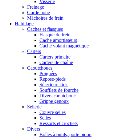
Visserie
Freinage
Garde boue
Mâchoires de frein
Habillage
Caches et flasques
Flasque de frein
Cache amortisseurs
Cache volant magnétique
Carters
Carters primaire
Carters de chaîne
Caoutchoucs
Poignées
Repose-pieds
Sélecteur, kick
Soufflets de fourche
Divers caoutchouc
Grippe genoux
Sellerie
Couvre selles
Selles
Ressorts et crochets
Divers
Boîtes à outils, porte bidon