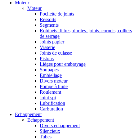
Moteur
Moteur
Pochette de joints
Ressorts
Segments
Robinets, filtres, durites, joints, cornets, colliers
de serrage
Joints papier
Visserie
Joints de culasse
Pistons
Lièges pour embrayage
Soupapes
Embiellage
Divers moteur
Pompe à huile
Roulement
Joint spi
Lubrification
Carburation
Echappement
Echappement
Divers echappement
Silencieux
Tubes