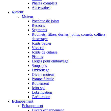
Phares complets
Accessoires
Moteur
Moteur
Pochette de joints
Ressorts
Segments
Robinets, filtres, durites, joints, cornets, colliers
de serrage
Joints papier
Visserie
Joints de culasse
Pistons
Lièges pour embrayage
Soupapes
Embiellage
Divers moteur
Pompe à huile
Roulement
Joint spi
Lubrification
Carburation
Echappement
Echappement
Divers echappement