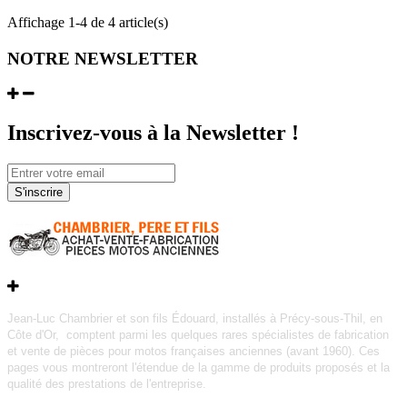
Affichage 1-4 de 4 article(s)
NOTRE NEWSLETTER
Inscrivez-vous à la Newsletter !
S'inscrire
Jean-Luc Chambrier et son fils Édouard, installés à Précy-sous-Thil, en
Côte d'Or, comptent parmi les quelques rares
spécialistes de fabrication
et vente de pièces pour motos françaises anciennes (avant 1960).
Ces
pages vous montreront l'étendue de la gamme de produits proposés et la
qualité des prestations de l'entreprise.