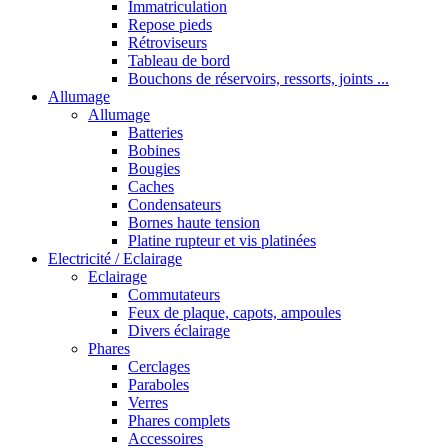
Immatriculation
Repose pieds
Rétroviseurs
Tableau de bord
Bouchons de réservoirs, ressorts, joints ...
Allumage
Allumage
Batteries
Bobines
Bougies
Caches
Condensateurs
Bornes haute tension
Platine rupteur et vis platinées
Electricité / Eclairage
Eclairage
Commutateurs
Feux de plaque, capots, ampoules
Divers éclairage
Phares
Cerclages
Paraboles
Verres
Phares complets
Accessoires