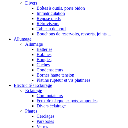
Divers
Boîtes à outils, porte bidon
Immatriculation
Repose pieds
Rétroviseurs
Tableau de bord
Bouchons de réservoirs, ressorts, joints ...
Allumage
Allumage
Batteries
Bobines
Bougies
Caches
Condensateurs
Bornes haute tension
Platine rupteur et vis platinées
Electricité / Eclairage
Eclairage
Commutateurs
Feux de plaque, capots, ampoules
Divers éclairage
Phares
Cerclages
Paraboles
Verres