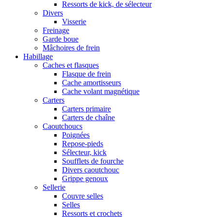
Ressorts de kick, de sélecteur
Divers
Visserie
Freinage
Garde boue
Mâchoires de frein
Habillage
Caches et flasques
Flasque de frein
Cache amortisseurs
Cache volant magnétique
Carters
Carters primaire
Carters de chaîne
Caoutchoucs
Poignées
Repose-pieds
Sélecteur, kick
Soufflets de fourche
Divers caoutchouc
Grippe genoux
Sellerie
Couvre selles
Selles
Ressorts et crochets