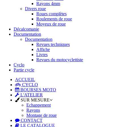
Rayons 4mm
Divers roue
Roues complètes
Roulements de roue
Moyeux de roue
Décalcomanie
Documentation
Documentation
Revues techniques
Affiche
Livres
Revues du motocyclettiste
Cyclo
Partie cycle
ACCUEIL
CYCLO
BOURSES MOTO
L'ATELIER
SUR MESURE
Echappement
Rayons
Montage de roue
CONTACT
LE CATALOGUE