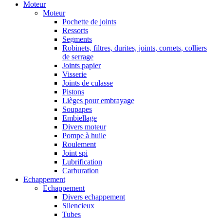
Moteur
Moteur
Pochette de joints
Ressorts
Segments
Robinets, filtres, durites, joints, cornets, colliers
de serrage
Joints papier
Visserie
Joints de culasse
Pistons
Lièges pour embrayage
Soupapes
Embiellage
Divers moteur
Pompe à huile
Roulement
Joint spi
Lubrification
Carburation
Echappement
Echappement
Divers echappement
Silencieux
Tubes