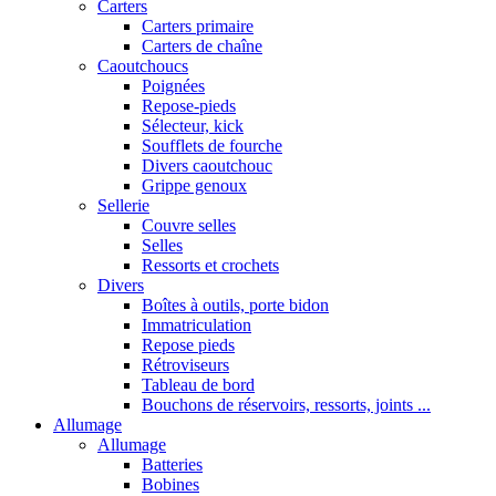
Carters
Carters primaire
Carters de chaîne
Caoutchoucs
Poignées
Repose-pieds
Sélecteur, kick
Soufflets de fourche
Divers caoutchouc
Grippe genoux
Sellerie
Couvre selles
Selles
Ressorts et crochets
Divers
Boîtes à outils, porte bidon
Immatriculation
Repose pieds
Rétroviseurs
Tableau de bord
Bouchons de réservoirs, ressorts, joints ...
Allumage
Allumage
Batteries
Bobines