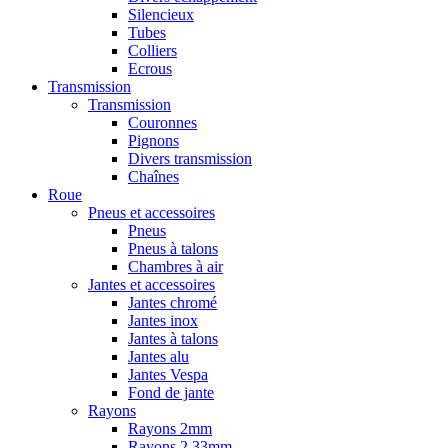
Silencieux
Tubes
Colliers
Ecrous
Transmission
Transmission
Couronnes
Pignons
Divers transmission
Chaînes
Roue
Pneus et accessoires
Pneus
Pneus à talons
Chambres à air
Jantes et accessoires
Jantes chromé
Jantes inox
Jantes à talons
Jantes alu
Jantes Vespa
Fond de jante
Rayons
Rayons 2mm
Rayons 2,33mm