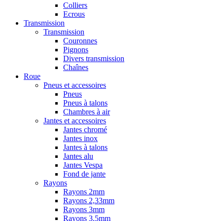
Colliers
Ecrous
Transmission
Transmission
Couronnes
Pignons
Divers transmission
Chaînes
Roue
Pneus et accessoires
Pneus
Pneus à talons
Chambres à air
Jantes et accessoires
Jantes chromé
Jantes inox
Jantes à talons
Jantes alu
Jantes Vespa
Fond de jante
Rayons
Rayons 2mm
Rayons 2,33mm
Rayons 3mm
Rayons 3,5mm