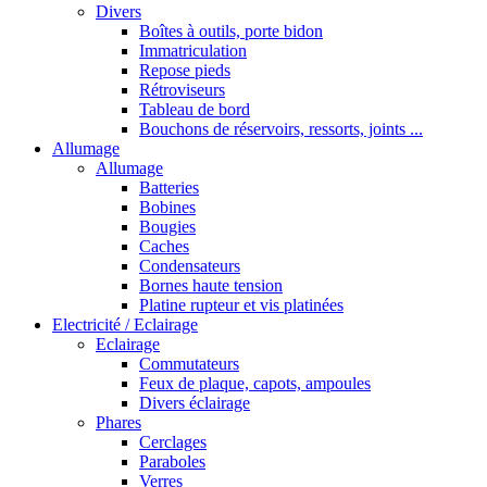
Divers
Boîtes à outils, porte bidon
Immatriculation
Repose pieds
Rétroviseurs
Tableau de bord
Bouchons de réservoirs, ressorts, joints ...
Allumage
Allumage
Batteries
Bobines
Bougies
Caches
Condensateurs
Bornes haute tension
Platine rupteur et vis platinées
Electricité / Eclairage
Eclairage
Commutateurs
Feux de plaque, capots, ampoules
Divers éclairage
Phares
Cerclages
Paraboles
Verres