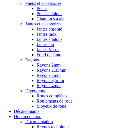
Pneus et accessoires
Pneus
Pneus à talons
Chambres à air
Jantes et accessoires
Jantes chromé
Jantes inox
Jantes à talons
Jantes alu
Jantes Vespa
Fond de jante
Rayons
Rayons 2mm
Rayons 2,33mm
Rayons 3mm
Rayons 3,5mm
Rayons 4mm
Divers roue
Roues complètes
Roulements de roue
Moyeux de roue
Décalcomanie
Documentation
Documentation
Revues techniques