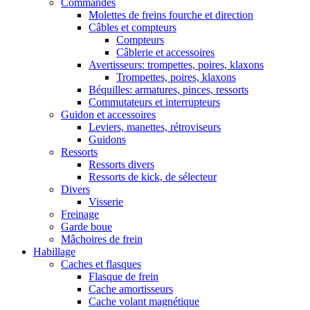
Commandes
Molettes de freins fourche et direction
Câbles et compteurs
Compteurs
Câblerie et accessoires
Avertisseurs: trompettes, poires, klaxons
Trompettes, poires, klaxons
Béquilles: armatures, pinces, ressorts
Commutateurs et interrupteurs
Guidon et accessoires
Leviers, manettes, rétroviseurs
Guidons
Ressorts
Ressorts divers
Ressorts de kick, de sélecteur
Divers
Visserie
Freinage
Garde boue
Mâchoires de frein
Habillage
Caches et flasques
Flasque de frein
Cache amortisseurs
Cache volant magnétique