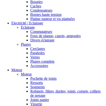
Bougies
Caches
Condensateurs
Bornes haute tension
Platine rupteur et vis platinées
Electricité / Eclairage
Eclairage
Commutateurs
Feux de plaque, capots, ampoules
Divers éclairage
Phares
Cerclages
Paraboles
Verres
Phares complets
Accessoires
Moteur
Moteur
Pochette de joints
Ressorts
Segments
Robinets, filtres, durites, joints, cornets, colliers
de serrage
Joints papier
Visserie