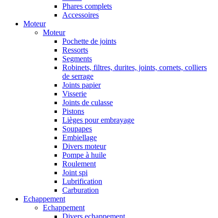
Phares complets
Accessoires
Moteur
Moteur
Pochette de joints
Ressorts
Segments
Robinets, filtres, durites, joints, cornets, colliers
de serrage
Joints papier
Visserie
Joints de culasse
Pistons
Lièges pour embrayage
Soupapes
Embiellage
Divers moteur
Pompe à huile
Roulement
Joint spi
Lubrification
Carburation
Echappement
Echappement
Divers echappement