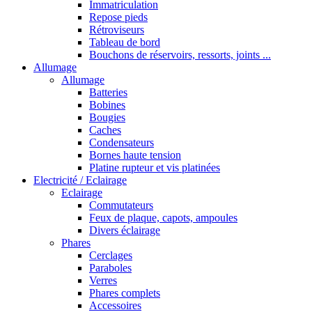
Immatriculation
Repose pieds
Rétroviseurs
Tableau de bord
Bouchons de réservoirs, ressorts, joints ...
Allumage
Allumage
Batteries
Bobines
Bougies
Caches
Condensateurs
Bornes haute tension
Platine rupteur et vis platinées
Electricité / Eclairage
Eclairage
Commutateurs
Feux de plaque, capots, ampoules
Divers éclairage
Phares
Cerclages
Paraboles
Verres
Phares complets
Accessoires