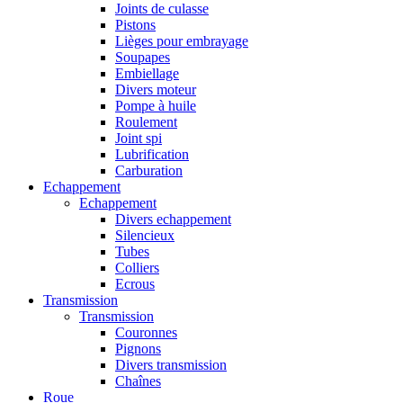
Joints de culasse
Pistons
Lièges pour embrayage
Soupapes
Embiellage
Divers moteur
Pompe à huile
Roulement
Joint spi
Lubrification
Carburation
Echappement
Echappement
Divers echappement
Silencieux
Tubes
Colliers
Ecrous
Transmission
Transmission
Couronnes
Pignons
Divers transmission
Chaînes
Roue