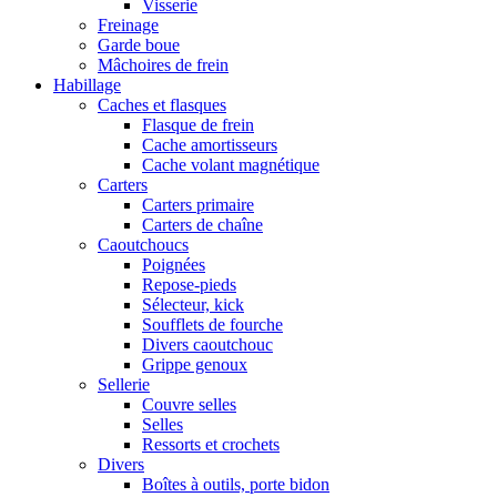
Visserie
Freinage
Garde boue
Mâchoires de frein
Habillage
Caches et flasques
Flasque de frein
Cache amortisseurs
Cache volant magnétique
Carters
Carters primaire
Carters de chaîne
Caoutchoucs
Poignées
Repose-pieds
Sélecteur, kick
Soufflets de fourche
Divers caoutchouc
Grippe genoux
Sellerie
Couvre selles
Selles
Ressorts et crochets
Divers
Boîtes à outils, porte bidon