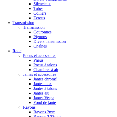
Silencieux
Tubes
Colliers
Ecrous
Transmission
Transmission
Couronnes
Pignons
Divers transmission
Chaînes
Roue
Pneus et accessoires
Pneus
Pneus à talons
Chambres à air
Jantes et accessoires
Jantes chromé
Jantes inox
Jantes à talons
Jantes alu
Jantes Vespa
Fond de jante
Rayons
Rayons 2mm
Rayons 2,33mm