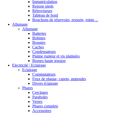
Immatriculation
Repose pieds
Rétroviseurs
Tableau de bord
Bouchons de réservoirs, ressorts, joints ...
Allumage
Allumage
Batteries
Bobines
Bougies
Caches
Condensateurs
Platine rupteur et vis platinées
Bornes haute tension
Electricité / Eclairage
Eclairage
Commutateurs
Feux de plaque, capots, ampoules
Divers éclairage
Phares
Cerclages
Paraboles
Verres
Phares complets
Accessoires