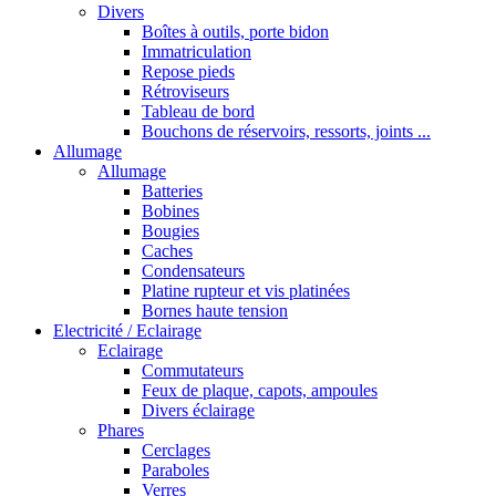
Divers
Boîtes à outils, porte bidon
Immatriculation
Repose pieds
Rétroviseurs
Tableau de bord
Bouchons de réservoirs, ressorts, joints ...
Allumage
Allumage
Batteries
Bobines
Bougies
Caches
Condensateurs
Platine rupteur et vis platinées
Bornes haute tension
Electricité / Eclairage
Eclairage
Commutateurs
Feux de plaque, capots, ampoules
Divers éclairage
Phares
Cerclages
Paraboles
Verres