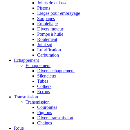
Joints de culasse
Pistons
Lièges pour embrayage
Soupapes
Embiellage
Divers moteur
Pompe à huile
Roulement
Joint spi
Lubrification
Carburation
Echappement
Echappement
Divers echappement
Silencieux
Tubes
Colliers
Ecrous
Transmission
Transmission
Couronnes
Pignons
Divers transmission
Chaînes
Roue