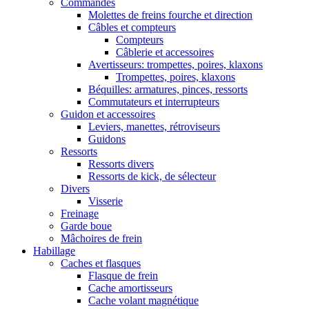
Commandes
Molettes de freins fourche et direction
Câbles et compteurs
Compteurs
Câblerie et accessoires
Avertisseurs: trompettes, poires, klaxons
Trompettes, poires, klaxons
Béquilles: armatures, pinces, ressorts
Commutateurs et interrupteurs
Guidon et accessoires
Leviers, manettes, rétroviseurs
Guidons
Ressorts
Ressorts divers
Ressorts de kick, de sélecteur
Divers
Visserie
Freinage
Garde boue
Mâchoires de frein
Habillage
Caches et flasques
Flasque de frein
Cache amortisseurs
Cache volant magnétique