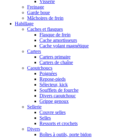
Visserie
Freinage
Garde boue
Mâchoires de frein
Habillage
Caches et flasques
Flasque de frein
Cache amortisseurs
Cache volant magnétique
Carters
Carters primaire
Carters de chaîne
Caoutchoucs
Poignées
Repose-pieds
Sélecteur, kick
Soufflets de fourche
Divers caoutchouc
Grippe genoux
Sellerie
Couvre selles
Selles
Ressorts et crochets
Divers
Boîtes à outils, porte bidon