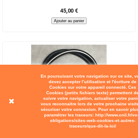
45,00 €
Ajouter au panier
En poursuivant votre navigation sur ce site, 
devez accepter l’utilisation et l'écriture de
Cookies sur votre appareil connecté. Ces
Cookies (petits fichiers texte) permettent d
suivre votre navigation, actualiser votre pani
vous reconnaitre lors de votre prochaine visit
sécuriser votre connexion. Pour en savoir plu
paramétrer les traceurs: http://www.cnil.fr/vo
obligations/sites-web-cookies-et-autres-
traceurs/que-dit-la-loi/