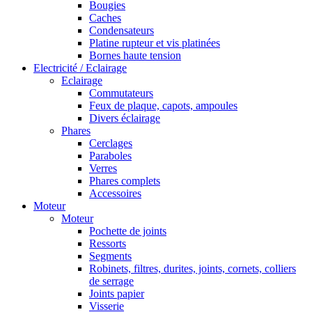
Bougies
Caches
Condensateurs
Platine rupteur et vis platinées
Bornes haute tension
Electricité / Eclairage
Eclairage
Commutateurs
Feux de plaque, capots, ampoules
Divers éclairage
Phares
Cerclages
Paraboles
Verres
Phares complets
Accessoires
Moteur
Moteur
Pochette de joints
Ressorts
Segments
Robinets, filtres, durites, joints, cornets, colliers
de serrage
Joints papier
Visserie