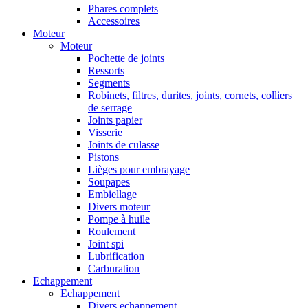
Phares complets
Accessoires
Moteur
Moteur
Pochette de joints
Ressorts
Segments
Robinets, filtres, durites, joints, cornets, colliers
de serrage
Joints papier
Visserie
Joints de culasse
Pistons
Lièges pour embrayage
Soupapes
Embiellage
Divers moteur
Pompe à huile
Roulement
Joint spi
Lubrification
Carburation
Echappement
Echappement
Divers echappement