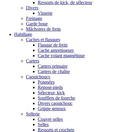
Ressorts de kick, de sélecteur
Divers
Visserie
Freinage
Garde boue
Mâchoires de frein
Habillage
Caches et flasques
Flasque de frein
Cache amortisseurs
Cache volant magnétique
Carters
Carters primaire
Carters de chaîne
Caoutchoucs
Poignées
Repose-pieds
Sélecteur, kick
Soufflets de fourche
Divers caoutchouc
Grippe genoux
Sellerie
Couvre selles
Selles
Ressorts et crochets