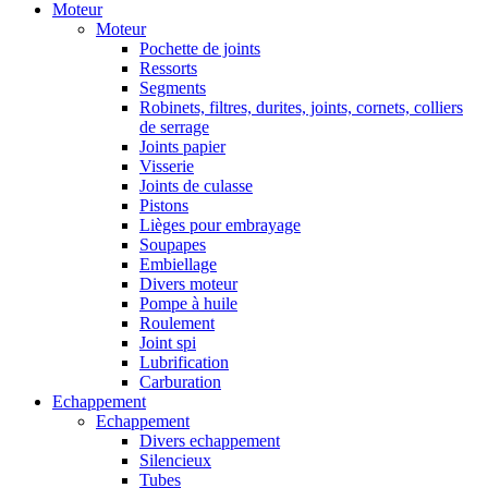
Moteur
Moteur
Pochette de joints
Ressorts
Segments
Robinets, filtres, durites, joints, cornets, colliers
de serrage
Joints papier
Visserie
Joints de culasse
Pistons
Lièges pour embrayage
Soupapes
Embiellage
Divers moteur
Pompe à huile
Roulement
Joint spi
Lubrification
Carburation
Echappement
Echappement
Divers echappement
Silencieux
Tubes