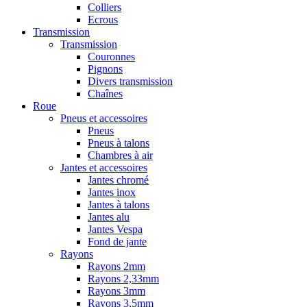
Colliers
Ecrous
Transmission
Transmission
Couronnes
Pignons
Divers transmission
Chaînes
Roue
Pneus et accessoires
Pneus
Pneus à talons
Chambres à air
Jantes et accessoires
Jantes chromé
Jantes inox
Jantes à talons
Jantes alu
Jantes Vespa
Fond de jante
Rayons
Rayons 2mm
Rayons 2,33mm
Rayons 3mm
Rayons 3,5mm