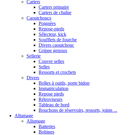
Carters
Carters primaire
Carters de chaîne
Caoutchoucs
Poignées
Repose-pieds
Sélecteur, kick
Soufflets de fourche
Divers caoutchouc
Grippe genoux
Sellerie
Couvre selles
Selles
Ressorts et crochets
Divers
Boîtes à outils, porte bidon
Immatriculation
Repose pieds
Rétroviseurs
Tableau de bord
Bouchons de réservoirs, ressorts, joints ...
Allumage
Allumage
Batteries
Bobines