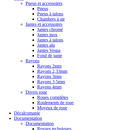
Pneus et accessoires
Pneus
Pneus à talons
Chambres à air
Jantes et accessoires
Jantes chromé
Jantes inox
Jantes à talons
Jantes alu
Jantes Vespa
Fond de jante
Rayons
Rayons 2mm
Rayons 2,33mm
Rayons 3mm
Rayons 3,5mm
Rayons 4mm
Divers roue
Roues complètes
Roulements de roue
Moyeux de roue
Décalcomanie
Documentation
Documentation
Revues techniques