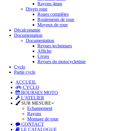
Rayons 4mm
Divers roue
Roues complètes
Roulements de roue
Moyeux de roue
Décalcomanie
Documentation
Documentation
Revues techniques
Affiche
Livres
Revues du motocyclettiste
Cyclo
Partie cycle
ACCUEIL
CYCLO
BOURSES MOTO
L'ATELIER
SUR MESURE
Echappement
Rayons
Montage de roue
CONTACT
LE CATALOGUE