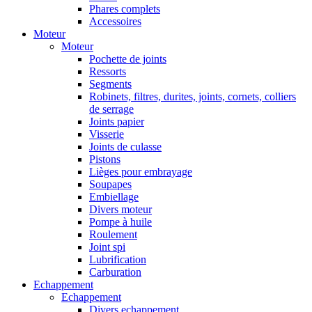
Phares complets
Accessoires
Moteur
Moteur
Pochette de joints
Ressorts
Segments
Robinets, filtres, durites, joints, cornets, colliers
de serrage
Joints papier
Visserie
Joints de culasse
Pistons
Lièges pour embrayage
Soupapes
Embiellage
Divers moteur
Pompe à huile
Roulement
Joint spi
Lubrification
Carburation
Echappement
Echappement
Divers echappement