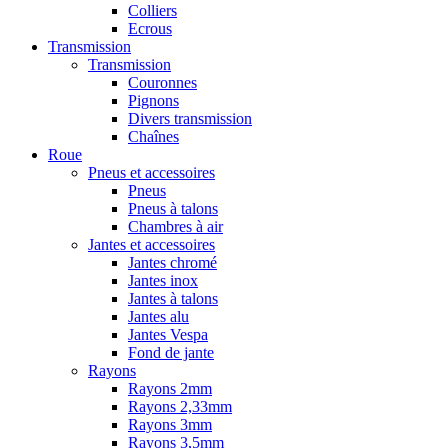
Colliers
Ecrous
Transmission
Transmission
Couronnes
Pignons
Divers transmission
Chaînes
Roue
Pneus et accessoires
Pneus
Pneus à talons
Chambres à air
Jantes et accessoires
Jantes chromé
Jantes inox
Jantes à talons
Jantes alu
Jantes Vespa
Fond de jante
Rayons
Rayons 2mm
Rayons 2,33mm
Rayons 3mm
Rayons 3,5mm