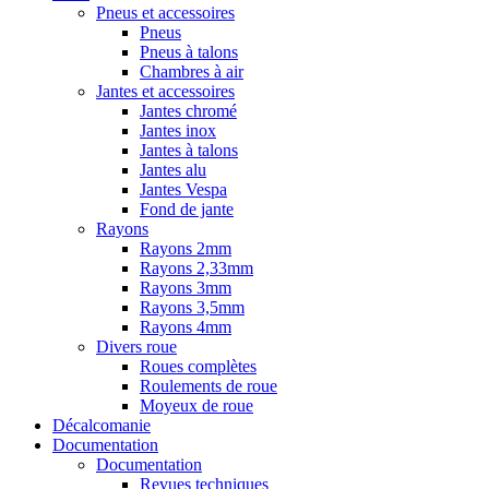
Pneus et accessoires
Pneus
Pneus à talons
Chambres à air
Jantes et accessoires
Jantes chromé
Jantes inox
Jantes à talons
Jantes alu
Jantes Vespa
Fond de jante
Rayons
Rayons 2mm
Rayons 2,33mm
Rayons 3mm
Rayons 3,5mm
Rayons 4mm
Divers roue
Roues complètes
Roulements de roue
Moyeux de roue
Décalcomanie
Documentation
Documentation
Revues techniques