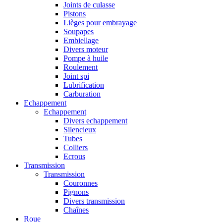
Joints de culasse
Pistons
Lièges pour embrayage
Soupapes
Embiellage
Divers moteur
Pompe à huile
Roulement
Joint spi
Lubrification
Carburation
Echappement
Echappement
Divers echappement
Silencieux
Tubes
Colliers
Ecrous
Transmission
Transmission
Couronnes
Pignons
Divers transmission
Chaînes
Roue