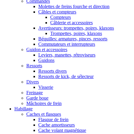
Commandes
Molettes de freins fourche et direction
Câbles et compteurs
Compteurs
Câblerie et accessoires
Avertisseurs: trompettes, poires, klaxons
Trompettes, poires, klaxons
Béquilles: armatures, pinces, ressorts
Commutateurs et interrupteurs
Guidon et accessoires
Leviers, manettes, rétroviseurs
Guidons
Ressorts
Ressorts divers
Ressorts de kick, de sélecteur
Divers
Visserie
Freinage
Garde boue
Mâchoires de frein
Habillage
Caches et flasques
Flasque de frein
Cache amortisseurs
Cache volant magnétique