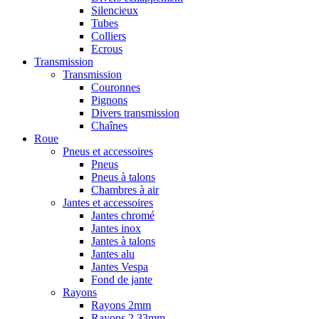
Silencieux
Tubes
Colliers
Ecrous
Transmission
Transmission
Couronnes
Pignons
Divers transmission
Chaînes
Roue
Pneus et accessoires
Pneus
Pneus à talons
Chambres à air
Jantes et accessoires
Jantes chromé
Jantes inox
Jantes à talons
Jantes alu
Jantes Vespa
Fond de jante
Rayons
Rayons 2mm
Rayons 2,33mm