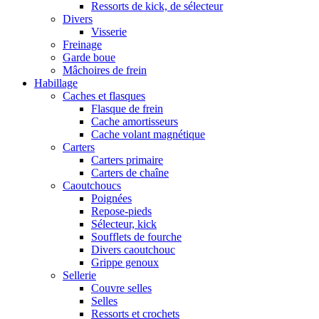
Ressorts de kick, de sélecteur
Divers
Visserie
Freinage
Garde boue
Mâchoires de frein
Habillage
Caches et flasques
Flasque de frein
Cache amortisseurs
Cache volant magnétique
Carters
Carters primaire
Carters de chaîne
Caoutchoucs
Poignées
Repose-pieds
Sélecteur, kick
Soufflets de fourche
Divers caoutchouc
Grippe genoux
Sellerie
Couvre selles
Selles
Ressorts et crochets