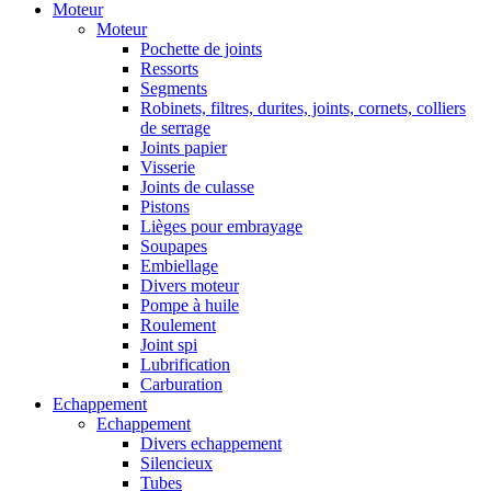
Moteur
Moteur
Pochette de joints
Ressorts
Segments
Robinets, filtres, durites, joints, cornets, colliers
de serrage
Joints papier
Visserie
Joints de culasse
Pistons
Lièges pour embrayage
Soupapes
Embiellage
Divers moteur
Pompe à huile
Roulement
Joint spi
Lubrification
Carburation
Echappement
Echappement
Divers echappement
Silencieux
Tubes