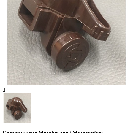

Commutateur Motobécane / Motoconfort