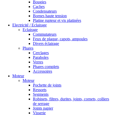
Bougies
Caches
Condensateurs
Bornes haute tension
Platine rupteur et vis platinées
Electricité / Eclairage
Eclairage
Commutateurs
Feux de plaque, capots, ampoules
Divers éclairage
Phares
Cerclages
Paraboles
Verres
Phares complets
Accessoires
Moteur
Moteur
Pochette de joints
Ressorts
Segments
Robinets, filtres, durites, joints, cornets, colliers
de serrage
Joints papier
Visserie