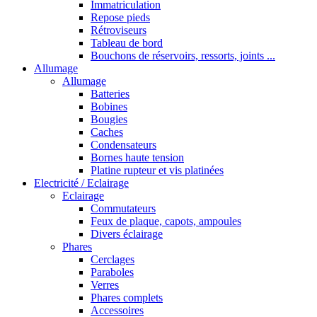
Immatriculation
Repose pieds
Rétroviseurs
Tableau de bord
Bouchons de réservoirs, ressorts, joints ...
Allumage
Allumage
Batteries
Bobines
Bougies
Caches
Condensateurs
Bornes haute tension
Platine rupteur et vis platinées
Electricité / Eclairage
Eclairage
Commutateurs
Feux de plaque, capots, ampoules
Divers éclairage
Phares
Cerclages
Paraboles
Verres
Phares complets
Accessoires