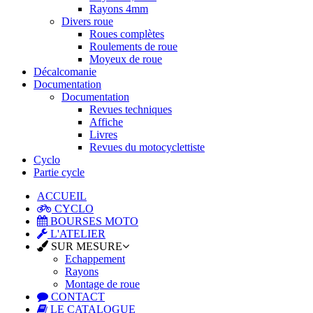
Rayons 4mm
Divers roue
Roues complètes
Roulements de roue
Moyeux de roue
Décalcomanie
Documentation
Documentation
Revues techniques
Affiche
Livres
Revues du motocyclettiste
Cyclo
Partie cycle
ACCUEIL
CYCLO
BOURSES MOTO
L'ATELIER
SUR MESURE
Echappement
Rayons
Montage de roue
CONTACT
LE CATALOGUE