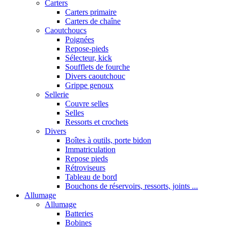
Carters
Carters primaire
Carters de chaîne
Caoutchoucs
Poignées
Repose-pieds
Sélecteur, kick
Soufflets de fourche
Divers caoutchouc
Grippe genoux
Sellerie
Couvre selles
Selles
Ressorts et crochets
Divers
Boîtes à outils, porte bidon
Immatriculation
Repose pieds
Rétroviseurs
Tableau de bord
Bouchons de réservoirs, ressorts, joints ...
Allumage
Allumage
Batteries
Bobines