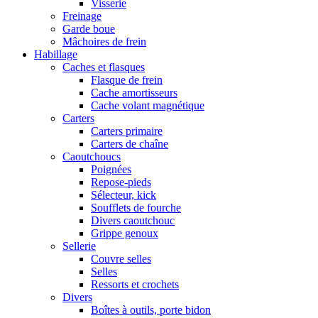
Visserie
Freinage
Garde boue
Mâchoires de frein
Habillage
Caches et flasques
Flasque de frein
Cache amortisseurs
Cache volant magnétique
Carters
Carters primaire
Carters de chaîne
Caoutchoucs
Poignées
Repose-pieds
Sélecteur, kick
Soufflets de fourche
Divers caoutchouc
Grippe genoux
Sellerie
Couvre selles
Selles
Ressorts et crochets
Divers
Boîtes à outils, porte bidon