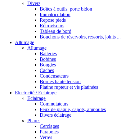
Divers
Boîtes à outils, porte bidon
Immatriculation
Repose pieds
Rétroviseurs
Tableau de bord
Bouchons de réservoirs, ressorts, joints ...
Allumage
Allumage
Batteries
Bobines
Bougies
Caches
Condensateurs
Bornes haute tension
Platine rupteur et vis platinées
Electricité / Eclairage
Eclairage
Commutateurs
Feux de plaque, capots, ampoules
Divers éclairage
Phares
Cerclages
Paraboles
Verres