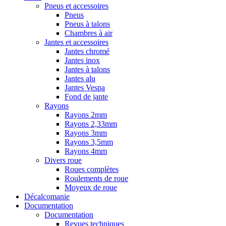
Pneus et accessoires
Pneus
Pneus à talons
Chambres à air
Jantes et accessoires
Jantes chromé
Jantes inox
Jantes à talons
Jantes alu
Jantes Vespa
Fond de jante
Rayons
Rayons 2mm
Rayons 2,33mm
Rayons 3mm
Rayons 3,5mm
Rayons 4mm
Divers roue
Roues complètes
Roulements de roue
Moyeux de roue
Décalcomanie
Documentation
Documentation
Revues techniques