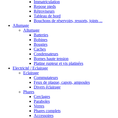
Immatriculation
Repose pieds
Rétroviseurs
Tableau de bord
Bouchons de réservoirs, ressorts, joints ...
Allumage
Allumage
Batteries
Bobines
Bougies
Caches
Condensateurs
Bornes haute tension
Platine rupteur et vis platinées
Electricité / Eclairage
Eclairage
Commutateurs
Feux de plaque, capots, ampoules
Divers éclairage
Phares
Cerclages
Paraboles
Verres
Phares complets
Accessoires