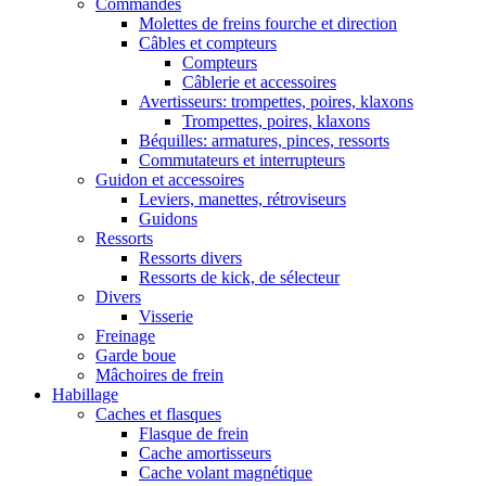
Commandes
Molettes de freins fourche et direction
Câbles et compteurs
Compteurs
Câblerie et accessoires
Avertisseurs: trompettes, poires, klaxons
Trompettes, poires, klaxons
Béquilles: armatures, pinces, ressorts
Commutateurs et interrupteurs
Guidon et accessoires
Leviers, manettes, rétroviseurs
Guidons
Ressorts
Ressorts divers
Ressorts de kick, de sélecteur
Divers
Visserie
Freinage
Garde boue
Mâchoires de frein
Habillage
Caches et flasques
Flasque de frein
Cache amortisseurs
Cache volant magnétique