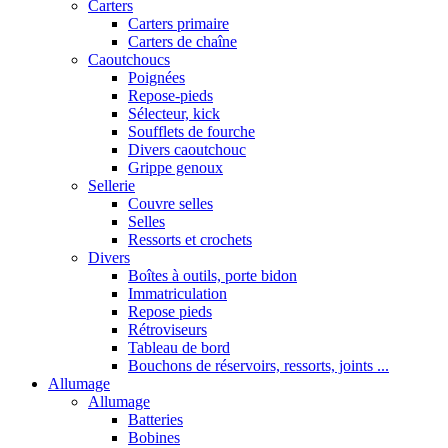
Carters
Carters primaire
Carters de chaîne
Caoutchoucs
Poignées
Repose-pieds
Sélecteur, kick
Soufflets de fourche
Divers caoutchouc
Grippe genoux
Sellerie
Couvre selles
Selles
Ressorts et crochets
Divers
Boîtes à outils, porte bidon
Immatriculation
Repose pieds
Rétroviseurs
Tableau de bord
Bouchons de réservoirs, ressorts, joints ...
Allumage
Allumage
Batteries
Bobines