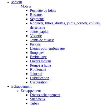
Moteur
Moteur
Pochette de joints
Ressorts
Segments
Robinets, filtres, durites, joints, cornets, colliers
de serrage
Joints papier
Visserie
Joints de culasse
Pistons
Lièges pour embrayage
Soupapes
Embiellage
Divers moteur
Pompe à huile
Roulement
Joint spi
Lubrification
Carburation
Echappement
Echappement
Divers echappement
Silencieux
Tubes