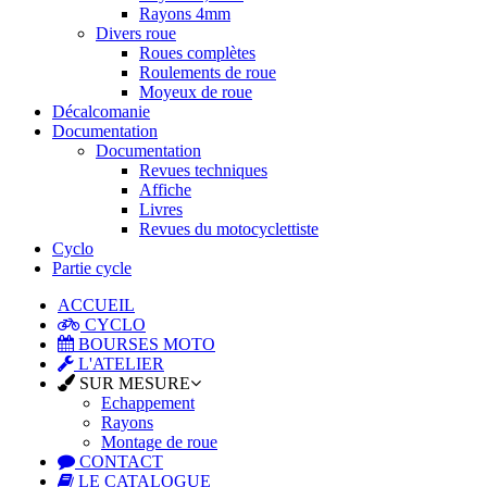
Rayons 4mm
Divers roue
Roues complètes
Roulements de roue
Moyeux de roue
Décalcomanie
Documentation
Documentation
Revues techniques
Affiche
Livres
Revues du motocyclettiste
Cyclo
Partie cycle
ACCUEIL
CYCLO
BOURSES MOTO
L'ATELIER
SUR MESURE
Echappement
Rayons
Montage de roue
CONTACT
LE CATALOGUE