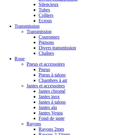
Silencieux
Tubes
Colliers
Ecrous
Transmission
Transmission
Couronnes
Pignons
Divers transmission
Chaînes
Roue
Pneus et accessoires
Pneus
Pneus à talons
Chambres à air
Jantes et accessoires
Jantes chromé
Jantes inox
Jantes à talons
Jantes alu
Jantes Vespa
Fond de jante
Rayons
Rayons 2mm
Rayons 2,33mm