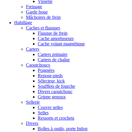
Visserie
Freinage
Garde boue
Mâchoires de frein
Habillage
Caches et flasques
Flasque de frein
Cache amortisseurs
Cache volant magnétique
Carters
Carters primaire
Carters de chaîne
Caoutchoucs
Poignées
Repose-pieds
Sélecteur, kick
Soufflets de fourche
Divers caoutchouc
Grippe genoux
Sellerie
Couvre selles
Selles
Ressorts et crochets
Divers
Boîtes à outils, porte bidon