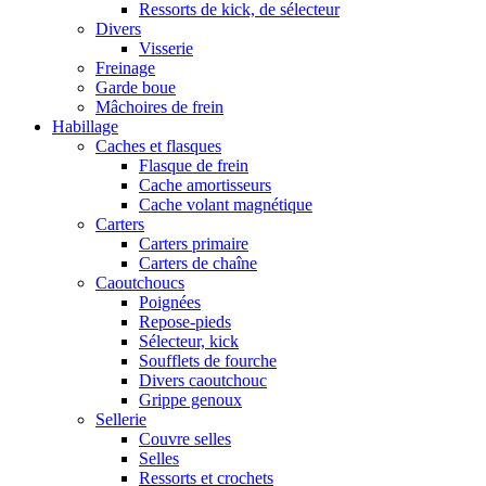
Ressorts de kick, de sélecteur
Divers
Visserie
Freinage
Garde boue
Mâchoires de frein
Habillage
Caches et flasques
Flasque de frein
Cache amortisseurs
Cache volant magnétique
Carters
Carters primaire
Carters de chaîne
Caoutchoucs
Poignées
Repose-pieds
Sélecteur, kick
Soufflets de fourche
Divers caoutchouc
Grippe genoux
Sellerie
Couvre selles
Selles
Ressorts et crochets