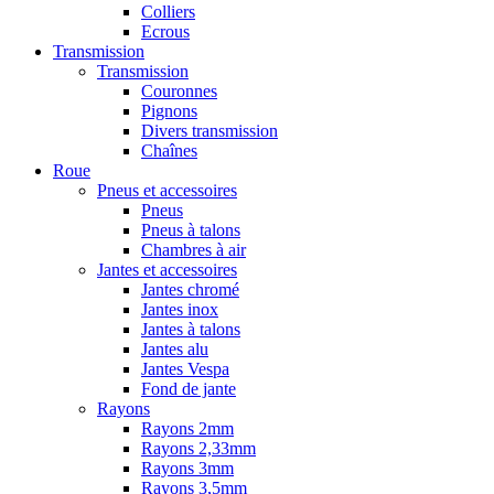
Colliers
Ecrous
Transmission
Transmission
Couronnes
Pignons
Divers transmission
Chaînes
Roue
Pneus et accessoires
Pneus
Pneus à talons
Chambres à air
Jantes et accessoires
Jantes chromé
Jantes inox
Jantes à talons
Jantes alu
Jantes Vespa
Fond de jante
Rayons
Rayons 2mm
Rayons 2,33mm
Rayons 3mm
Rayons 3,5mm