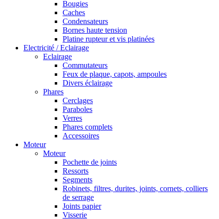
Bougies
Caches
Condensateurs
Bornes haute tension
Platine rupteur et vis platinées
Electricité / Eclairage
Eclairage
Commutateurs
Feux de plaque, capots, ampoules
Divers éclairage
Phares
Cerclages
Paraboles
Verres
Phares complets
Accessoires
Moteur
Moteur
Pochette de joints
Ressorts
Segments
Robinets, filtres, durites, joints, cornets, colliers
de serrage
Joints papier
Visserie