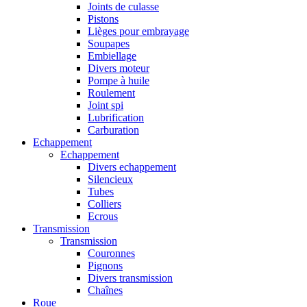
Joints de culasse
Pistons
Lièges pour embrayage
Soupapes
Embiellage
Divers moteur
Pompe à huile
Roulement
Joint spi
Lubrification
Carburation
Echappement
Echappement
Divers echappement
Silencieux
Tubes
Colliers
Ecrous
Transmission
Transmission
Couronnes
Pignons
Divers transmission
Chaînes
Roue