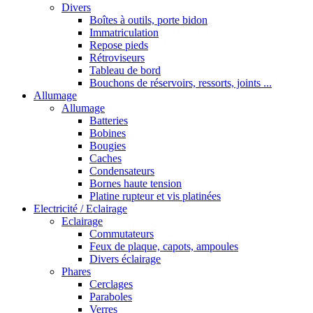
Divers
Boîtes à outils, porte bidon
Immatriculation
Repose pieds
Rétroviseurs
Tableau de bord
Bouchons de réservoirs, ressorts, joints ...
Allumage
Allumage
Batteries
Bobines
Bougies
Caches
Condensateurs
Bornes haute tension
Platine rupteur et vis platinées
Electricité / Eclairage
Eclairage
Commutateurs
Feux de plaque, capots, ampoules
Divers éclairage
Phares
Cerclages
Paraboles
Verres