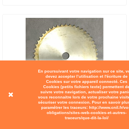
En poursuivant votre navigation sur ce site, 
devez accepter l’utilisation et l'écriture de
Cookies sur votre appareil connecté. Ces
Cookies (petits fichiers texte) permettent d
suivre votre navigation, actualiser votre pani
vous reconnaitre lors de votre prochaine visit
sécuriser votre connexion. Pour en savoir plu
paramétrer les traceurs: http://www.cnil.fr/vo
Couronne à usiner
obligations/sites-web-cookies-et-autres-
traceurs/que-dit-la-loi/
40,00 €