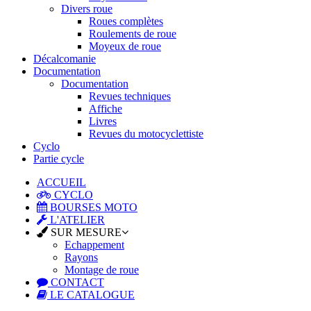
Divers roue
Roues complètes
Roulements de roue
Moyeux de roue
Décalcomanie
Documentation
Documentation
Revues techniques
Affiche
Livres
Revues du motocyclettiste
Cyclo
Partie cycle
ACCUEIL
CYCLO
BOURSES MOTO
L'ATELIER
SUR MESURE
Echappement
Rayons
Montage de roue
CONTACT
LE CATALOGUE