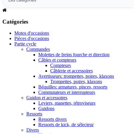
Catégories
Motos d'occasions
Pièces d'occasions
Partie cycle
Commandes
Molettes de freins fourche et direction
Câbles et compteurs
Compteurs
Câblerie et accessoires
Avertisseurs: trompettes, poires, klaxons
Trompettes, poires, klaxons
Béquilles: armatures, pinces, ressorts
Commutateurs et interrupteurs
Guidon et accessoires
Leviers, manettes, rétroviseurs
Guidons
Ressorts
Ressorts divers
Ressorts de kick, de sélecteur
Divers