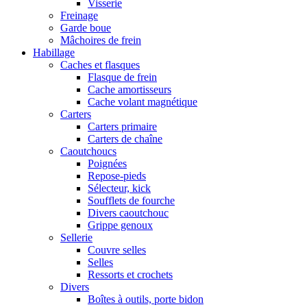
Visserie
Freinage
Garde boue
Mâchoires de frein
Habillage
Caches et flasques
Flasque de frein
Cache amortisseurs
Cache volant magnétique
Carters
Carters primaire
Carters de chaîne
Caoutchoucs
Poignées
Repose-pieds
Sélecteur, kick
Soufflets de fourche
Divers caoutchouc
Grippe genoux
Sellerie
Couvre selles
Selles
Ressorts et crochets
Divers
Boîtes à outils, porte bidon