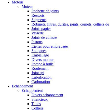
Moteur
Moteur
Pochette de joints
Ressorts
Segments
Robinets, filtres, durites, joints, cornets, colliers de
Joints papier
Visserie
Joints de culasse
Pistons
Lièges pour embrayage
Soupapes
Embiellage
Divers moteur
Pompe à huile
Roulement
Joint spi
Lubrification
Carburation
Echappement
Echappement
Divers echappement
Silencieux
Tubes
Colliers