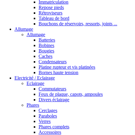
Immatriculation
Repose pieds
Rétroviseurs
Tableau de bord
Bouchons de réservoirs, ressorts, joints ...
Allumage
Allumage
Batteries
Bobines
Bougies
Caches
Condensateurs
Platine rupteur et vis platinées
Bornes haute tension
Electricité / Eclairage
Eclairage
Commutateurs
Feux de plaque, capots, ampoules
Divers éclairage
Phares
Cerclages
Paraboles
Verres
Phares complets
Accessoires