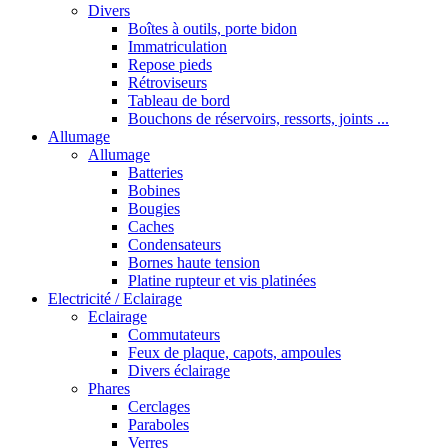
Divers
Boîtes à outils, porte bidon
Immatriculation
Repose pieds
Rétroviseurs
Tableau de bord
Bouchons de réservoirs, ressorts, joints ...
Allumage
Allumage
Batteries
Bobines
Bougies
Caches
Condensateurs
Bornes haute tension
Platine rupteur et vis platinées
Electricité / Eclairage
Eclairage
Commutateurs
Feux de plaque, capots, ampoules
Divers éclairage
Phares
Cerclages
Paraboles
Verres