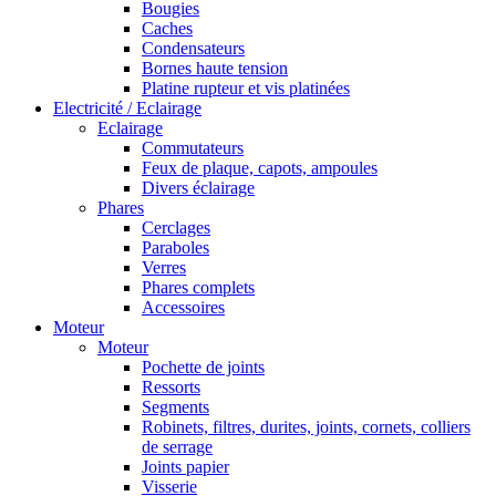
Bougies
Caches
Condensateurs
Bornes haute tension
Platine rupteur et vis platinées
Electricité / Eclairage
Eclairage
Commutateurs
Feux de plaque, capots, ampoules
Divers éclairage
Phares
Cerclages
Paraboles
Verres
Phares complets
Accessoires
Moteur
Moteur
Pochette de joints
Ressorts
Segments
Robinets, filtres, durites, joints, cornets, colliers
de serrage
Joints papier
Visserie