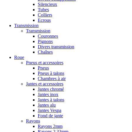
Silencieux
Tubes
Colliers
Ecrous
Transmission
Transmission
Couronnes
Pignons
Divers transmission
Chaînes
Roue
Pneus et accessoires
Pneus
Pneus à talons
Chambres à air
Jantes et accessoires
Jantes chromé
Jantes inox
Jantes à talons
Jantes alu
Jantes Vespa
Fond de jante
Rayons
Rayons 2mm
Rayons 2,33mm