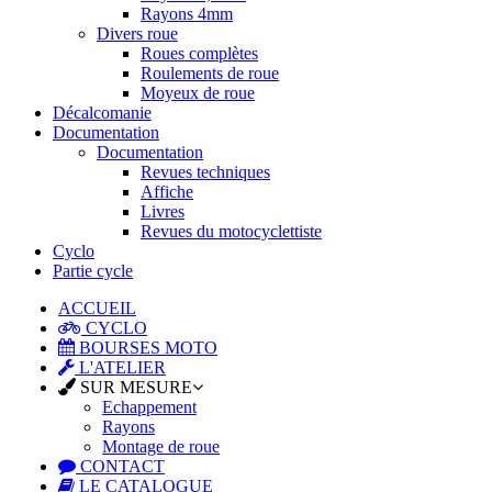
Rayons 4mm
Divers roue
Roues complètes
Roulements de roue
Moyeux de roue
Décalcomanie
Documentation
Documentation
Revues techniques
Affiche
Livres
Revues du motocyclettiste
Cyclo
Partie cycle
ACCUEIL
CYCLO
BOURSES MOTO
L'ATELIER
SUR MESURE
Echappement
Rayons
Montage de roue
CONTACT
LE CATALOGUE