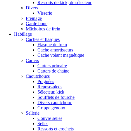
Ressorts de kick, de sélecteur
Divers
Visserie
Freinage
Garde boue
Mâchoires de frein
Habillage
Caches et flasques
Flasque de frein
Cache amortisseurs
Cache volant magnétique
Carters
Carters primaire
Carters de chaîne
Caoutchoucs
Poignées
Repose-pieds
Sélecteur, kick
Soufflets de fourche
Divers caoutchouc
Grippe genoux
Sellerie
Couvre selles
Selles
Ressorts et crochets