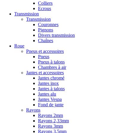
Colliers
Ecrous
Transmission
Transmission
Couronnes
Pignons
Divers transmission
Chaînes
Roue
Pneus et accessoires
Pneus
Pneus à talons
Chambres à air
Jantes et accessoires
Jantes chromé
Jantes inox
Jantes à talons
Jantes alu
Jantes Vespa
Fond de jante
Rayons
Rayons 2mm
Rayons 2,33mm
Rayons 3mm
Rayons 3,5mm