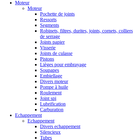
Moteur
Moteur
Pochette de joints
Ressorts
Segments
Robinets, filtres, durites, joints, cornets, colliers
de serrage
Joints papier
Visserie
Joints de culasse
Pistons
Lièges pour embrayage
Soupapes
Embiellage
Divers moteur
Pompe à huile
Roulement
Joint spi
Lubrification
Carburation
Echappement
Echappement
Divers echappement
Silencieux
Tubes