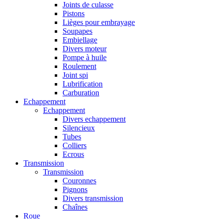
Joints de culasse
Pistons
Lièges pour embrayage
Soupapes
Embiellage
Divers moteur
Pompe à huile
Roulement
Joint spi
Lubrification
Carburation
Echappement
Echappement
Divers echappement
Silencieux
Tubes
Colliers
Ecrous
Transmission
Transmission
Couronnes
Pignons
Divers transmission
Chaînes
Roue