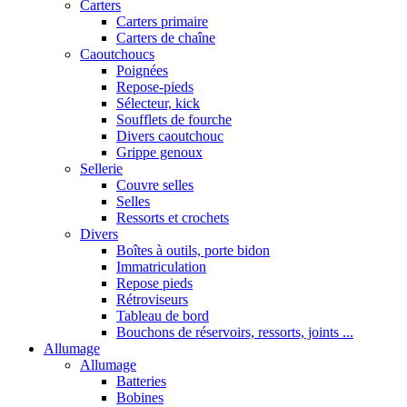
Carters
Carters primaire
Carters de chaîne
Caoutchoucs
Poignées
Repose-pieds
Sélecteur, kick
Soufflets de fourche
Divers caoutchouc
Grippe genoux
Sellerie
Couvre selles
Selles
Ressorts et crochets
Divers
Boîtes à outils, porte bidon
Immatriculation
Repose pieds
Rétroviseurs
Tableau de bord
Bouchons de réservoirs, ressorts, joints ...
Allumage
Allumage
Batteries
Bobines