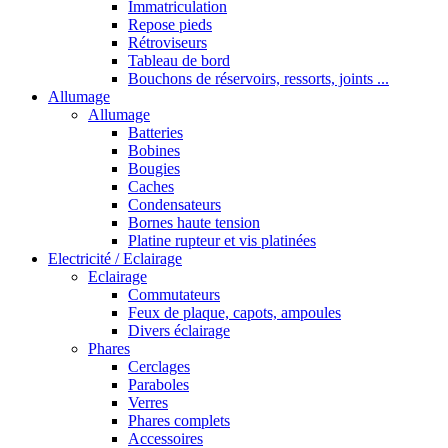
Immatriculation
Repose pieds
Rétroviseurs
Tableau de bord
Bouchons de réservoirs, ressorts, joints ...
Allumage
Allumage
Batteries
Bobines
Bougies
Caches
Condensateurs
Bornes haute tension
Platine rupteur et vis platinées
Electricité / Eclairage
Eclairage
Commutateurs
Feux de plaque, capots, ampoules
Divers éclairage
Phares
Cerclages
Paraboles
Verres
Phares complets
Accessoires