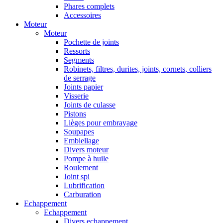
Phares complets
Accessoires
Moteur
Moteur
Pochette de joints
Ressorts
Segments
Robinets, filtres, durites, joints, cornets, colliers
de serrage
Joints papier
Visserie
Joints de culasse
Pistons
Lièges pour embrayage
Soupapes
Embiellage
Divers moteur
Pompe à huile
Roulement
Joint spi
Lubrification
Carburation
Echappement
Echappement
Divers echappement