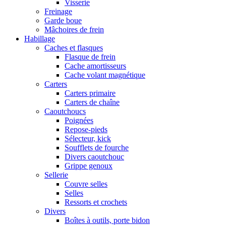
Visserie
Freinage
Garde boue
Mâchoires de frein
Habillage
Caches et flasques
Flasque de frein
Cache amortisseurs
Cache volant magnétique
Carters
Carters primaire
Carters de chaîne
Caoutchoucs
Poignées
Repose-pieds
Sélecteur, kick
Soufflets de fourche
Divers caoutchouc
Grippe genoux
Sellerie
Couvre selles
Selles
Ressorts et crochets
Divers
Boîtes à outils, porte bidon