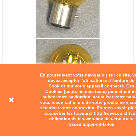
En poursuivant votre navigation sur ce site, 
devez accepter l’utilisation et l'écriture de
Cookies sur votre appareil connecté. Ces
Cookies (petits fichiers texte) permettent d
suivre votre navigation, actualiser votre pani
vous reconnaitre lors de votre prochaine visit
sécuriser votre connexion. Pour en savoir plu
paramétrer les traceurs: http://www.cnil.fr/vo
obligations/sites-web-cookies-et-autres-
traceurs/que-dit-la-loi/
Ampoule de phare