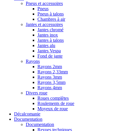
Pneus et accessoires
Pneus
Pneus à talons
Chambres à air
Jantes et accessoires
Jantes chromé
Jantes inox
Jantes à talons
Jantes alu
Jantes Vespa
Fond de jante
Rayons
Rayons 2mm
Rayons 2,33mm
Rayons 3mm
Rayons 3,5mm
Rayons 4mm
Divers roue
Roues complètes
Roulements de roue
Moyeux de roue
Décalcomanie
Documentation
Documentation
Revues techniques