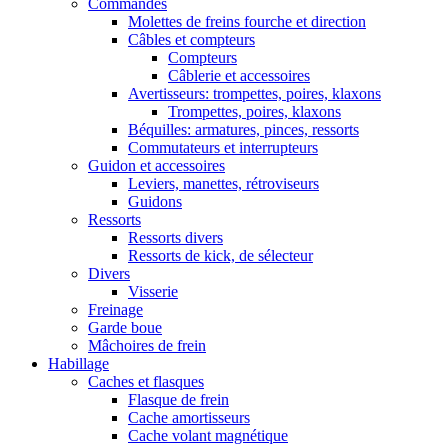
Commandes
Molettes de freins fourche et direction
Câbles et compteurs
Compteurs
Câblerie et accessoires
Avertisseurs: trompettes, poires, klaxons
Trompettes, poires, klaxons
Béquilles: armatures, pinces, ressorts
Commutateurs et interrupteurs
Guidon et accessoires
Leviers, manettes, rétroviseurs
Guidons
Ressorts
Ressorts divers
Ressorts de kick, de sélecteur
Divers
Visserie
Freinage
Garde boue
Mâchoires de frein
Habillage
Caches et flasques
Flasque de frein
Cache amortisseurs
Cache volant magnétique