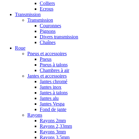
Colliers
Ecrous
Transmission
Transmission
Couronnes
Pignons
Divers transmission
Chaînes
Roue
Pneus et accessoires
Pneus
Pneus à talons
Chambres à air
Jantes et accessoires
Jantes chromé
Jantes inox
Jantes à talons
Jantes alu
Jantes Vespa
Fond de jante
Rayons
Rayons 2mm
Rayons 2,33mm
Rayons 3mm
Rayons 3,5mm