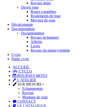
Rayons 4mm
Divers roue
Roues complètes
Roulements de roue
Moyeux de roue
Décalcomanie
Documentation
Documentation
Revues techniques
Affiche
Livres
Revues du motocyclettiste
Cyclo
Partie cycle
ACCUEIL
CYCLO
BOURSES MOTO
L'ATELIER
SUR MESURE
Echappement
Rayons
Montage de roue
CONTACT
LE CATALOGUE