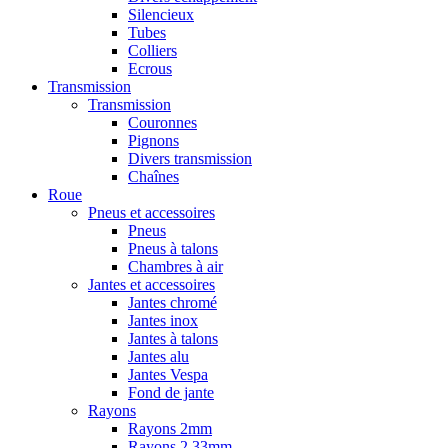
Silencieux
Tubes
Colliers
Ecrous
Transmission
Transmission
Couronnes
Pignons
Divers transmission
Chaînes
Roue
Pneus et accessoires
Pneus
Pneus à talons
Chambres à air
Jantes et accessoires
Jantes chromé
Jantes inox
Jantes à talons
Jantes alu
Jantes Vespa
Fond de jante
Rayons
Rayons 2mm
Rayons 2,33mm