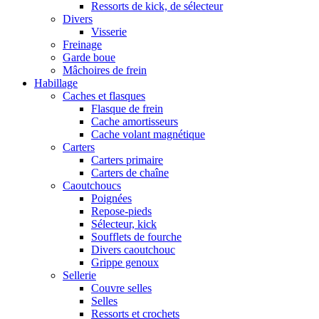
Ressorts de kick, de sélecteur
Divers
Visserie
Freinage
Garde boue
Mâchoires de frein
Habillage
Caches et flasques
Flasque de frein
Cache amortisseurs
Cache volant magnétique
Carters
Carters primaire
Carters de chaîne
Caoutchoucs
Poignées
Repose-pieds
Sélecteur, kick
Soufflets de fourche
Divers caoutchouc
Grippe genoux
Sellerie
Couvre selles
Selles
Ressorts et crochets