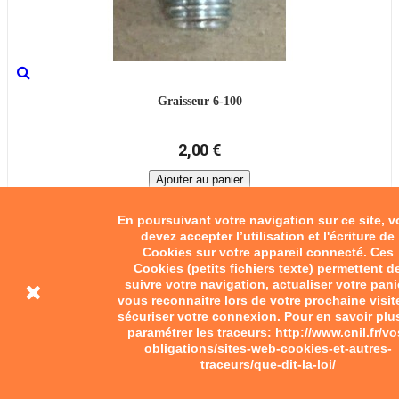
Graisseur 6-100
2,00 €
Ajouter au panier
En poursuivant votre navigation sur ce site, 
devez accepter l’utilisation et l'écriture de
Cookies sur votre appareil connecté. Ces
Cookies (petits fichiers texte) permettent d
suivre votre navigation, actualiser votre pani
vous reconnaitre lors de votre prochaine visit
sécuriser votre connexion. Pour en savoir plu
paramétrer les traceurs: http://www.cnil.fr/vo
obligations/sites-web-cookies-et-autres-
traceurs/que-dit-la-loi/