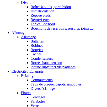
Divers
Boîtes à outils, porte bidon
Immatriculation
Repose pieds
Rétroviseurs
Tableau de bord
Bouchons de réservoirs, ressorts, joints ...
Allumage
Allumage
Batteries
Bobines
Bougies
Caches
Condensateurs
Bornes haute tension
Platine rupteur et vis platinées
Electricité / Eclairage
Eclairage
Commutateurs
Feux de plaque, capots, ampoules
Divers éclairage
Phares
Cerclages
Paraboles
Verres