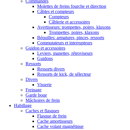
Commandes
Molettes de freins fourche et direction
Câbles et compteurs
Compteurs
Câblerie et accessoires
Avertisseurs: trompettes, poires, klaxons
Trompettes, poires, klaxons
Béquilles: armatures, pinces, ressorts
Commutateurs et interrupteurs
Guidon et accessoires
Leviers, manettes, rétroviseurs
Guidons
Ressorts
Ressorts divers
Ressorts de kick, de sélecteur
Divers
Visserie
Freinage
Garde boue
Mâchoires de frein
Habillage
Caches et flasques
Flasque de frein
Cache amortisseurs
Cache volant magnétique