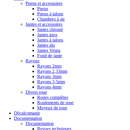
Pneus et accessoires
Pneus
Pneus à talons
Chambres à air
Jantes et accessoires
Jantes chromé
Jantes inox
Jantes à talons
Jantes alu
Jantes Vespa
Fond de jante
Rayons
Rayons 2mm
Rayons 2,33mm
Rayons 3mm
Rayons 3,5mm
Rayons 4mm
Divers roue
Roues complètes
Roulements de roue
Moyeux de roue
Décalcomanie
Documentation
Documentation
Revues techniques