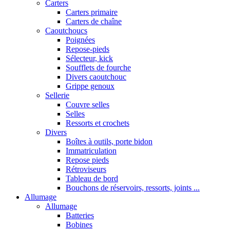
Carters
Carters primaire
Carters de chaîne
Caoutchoucs
Poignées
Repose-pieds
Sélecteur, kick
Soufflets de fourche
Divers caoutchouc
Grippe genoux
Sellerie
Couvre selles
Selles
Ressorts et crochets
Divers
Boîtes à outils, porte bidon
Immatriculation
Repose pieds
Rétroviseurs
Tableau de bord
Bouchons de réservoirs, ressorts, joints ...
Allumage
Allumage
Batteries
Bobines