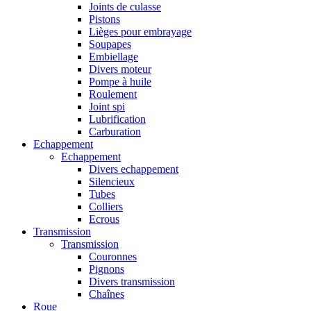
Joints de culasse
Pistons
Lièges pour embrayage
Soupapes
Embiellage
Divers moteur
Pompe à huile
Roulement
Joint spi
Lubrification
Carburation
Echappement
Echappement
Divers echappement
Silencieux
Tubes
Colliers
Ecrous
Transmission
Transmission
Couronnes
Pignons
Divers transmission
Chaînes
Roue