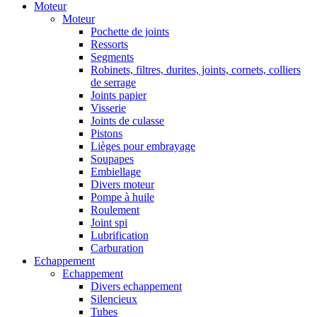
Moteur
Moteur
Pochette de joints
Ressorts
Segments
Robinets, filtres, durites, joints, cornets, colliers
de serrage
Joints papier
Visserie
Joints de culasse
Pistons
Lièges pour embrayage
Soupapes
Embiellage
Divers moteur
Pompe à huile
Roulement
Joint spi
Lubrification
Carburation
Echappement
Echappement
Divers echappement
Silencieux
Tubes