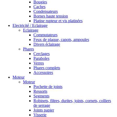
Bougies
Caches
Condensateurs
Bornes haute tension
Platine rupteur et vis platinées
Electricité / Eclairage
Eclairage
Commutateurs
Feux de plaque, capots, ampoules
Divers éclairage
Phares
Cerclages
Paraboles
Verres
Phares complets
Accessoires
Moteur
Moteur
Pochette de joints
Ressorts
Segments
Robinets, filtres, durites, joints, cornets, colliers
de serrage
Joints papier
Visserie