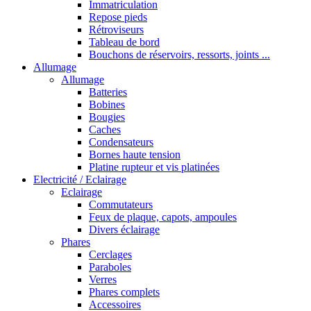
Immatriculation
Repose pieds
Rétroviseurs
Tableau de bord
Bouchons de réservoirs, ressorts, joints ...
Allumage
Allumage
Batteries
Bobines
Bougies
Caches
Condensateurs
Bornes haute tension
Platine rupteur et vis platinées
Electricité / Eclairage
Eclairage
Commutateurs
Feux de plaque, capots, ampoules
Divers éclairage
Phares
Cerclages
Paraboles
Verres
Phares complets
Accessoires