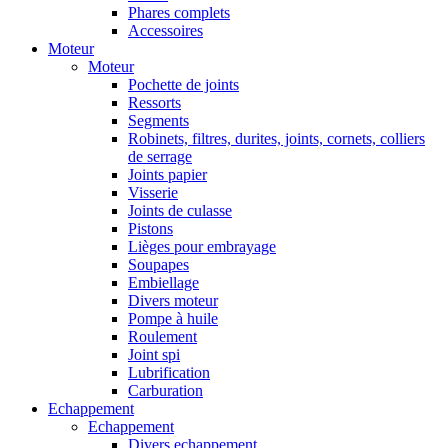
Phares complets
Accessoires
Moteur
Moteur
Pochette de joints
Ressorts
Segments
Robinets, filtres, durites, joints, cornets, colliers
de serrage
Joints papier
Visserie
Joints de culasse
Pistons
Lièges pour embrayage
Soupapes
Embiellage
Divers moteur
Pompe à huile
Roulement
Joint spi
Lubrification
Carburation
Echappement
Echappement
Divers echappement