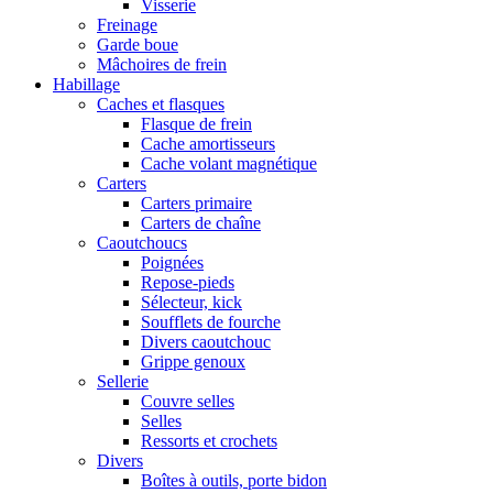
Visserie
Freinage
Garde boue
Mâchoires de frein
Habillage
Caches et flasques
Flasque de frein
Cache amortisseurs
Cache volant magnétique
Carters
Carters primaire
Carters de chaîne
Caoutchoucs
Poignées
Repose-pieds
Sélecteur, kick
Soufflets de fourche
Divers caoutchouc
Grippe genoux
Sellerie
Couvre selles
Selles
Ressorts et crochets
Divers
Boîtes à outils, porte bidon