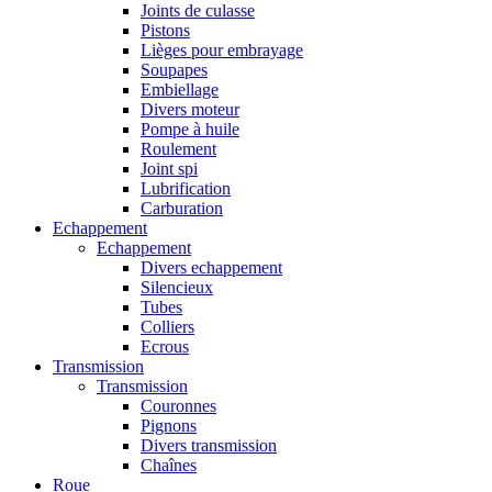
Joints de culasse
Pistons
Lièges pour embrayage
Soupapes
Embiellage
Divers moteur
Pompe à huile
Roulement
Joint spi
Lubrification
Carburation
Echappement
Echappement
Divers echappement
Silencieux
Tubes
Colliers
Ecrous
Transmission
Transmission
Couronnes
Pignons
Divers transmission
Chaînes
Roue