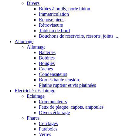
Divers
Boîtes à outils, porte bidon
Immatriculation
Repose pieds
Rétroviseurs
Tableau de bord
Bouchons de réservoirs, ressorts, joints ...
Allumage
Allumage
Batteries
Bobines
Bougies
Caches
Condensateurs
Bornes haute tension
Platine rupteur et vis platinées
Electricité / Eclairage
Eclairage
Commutateurs
Feux de plaque, capots, ampoules
Divers éclairage
Phares
Cerclages
Paraboles
Verres