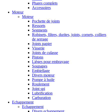
Phares complets
Accessoires
Moteur
Moteur
Pochette de joints
Ressorts
Segments
Robinets, filtres, durites, joints, cornets, colliers
de serrage
Joints papier
Visserie
Joints de culasse
Pistons
Lièges pour embrayage
Soupapes
Embiellage
Divers moteur
Pompe à huile
Roulement
Joint spi
Lubrification
Carburation
Echappement
Echappement
Divers echappement