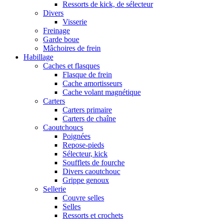
Ressorts de kick, de sélecteur
Divers
Visserie
Freinage
Garde boue
Mâchoires de frein
Habillage
Caches et flasques
Flasque de frein
Cache amortisseurs
Cache volant magnétique
Carters
Carters primaire
Carters de chaîne
Caoutchoucs
Poignées
Repose-pieds
Sélecteur, kick
Soufflets de fourche
Divers caoutchouc
Grippe genoux
Sellerie
Couvre selles
Selles
Ressorts et crochets