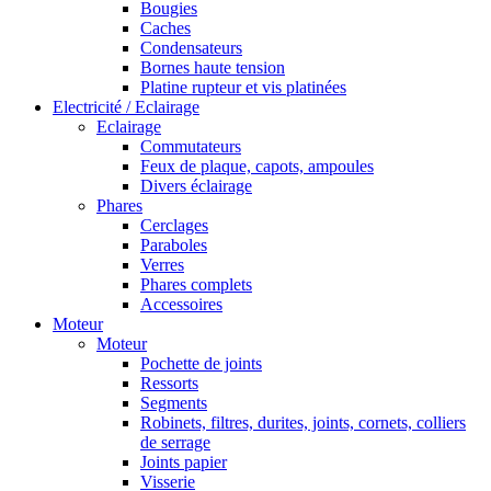
Bougies
Caches
Condensateurs
Bornes haute tension
Platine rupteur et vis platinées
Electricité / Eclairage
Eclairage
Commutateurs
Feux de plaque, capots, ampoules
Divers éclairage
Phares
Cerclages
Paraboles
Verres
Phares complets
Accessoires
Moteur
Moteur
Pochette de joints
Ressorts
Segments
Robinets, filtres, durites, joints, cornets, colliers
de serrage
Joints papier
Visserie