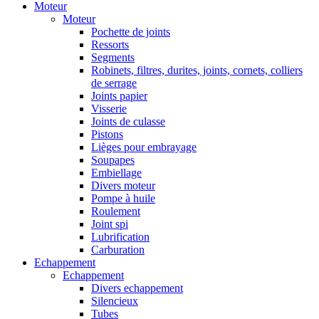
Moteur
Moteur
Pochette de joints
Ressorts
Segments
Robinets, filtres, durites, joints, cornets, colliers
de serrage
Joints papier
Visserie
Joints de culasse
Pistons
Lièges pour embrayage
Soupapes
Embiellage
Divers moteur
Pompe à huile
Roulement
Joint spi
Lubrification
Carburation
Echappement
Echappement
Divers echappement
Silencieux
Tubes