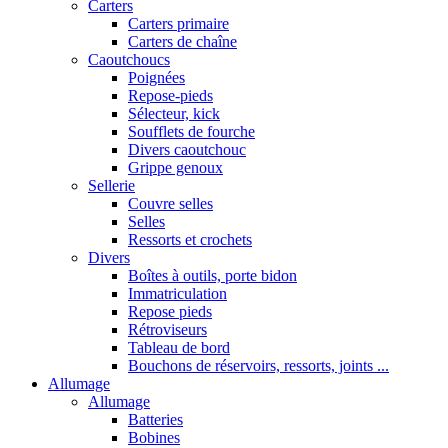
Carters
Carters primaire
Carters de chaîne
Caoutchoucs
Poignées
Repose-pieds
Sélecteur, kick
Soufflets de fourche
Divers caoutchouc
Grippe genoux
Sellerie
Couvre selles
Selles
Ressorts et crochets
Divers
Boîtes à outils, porte bidon
Immatriculation
Repose pieds
Rétroviseurs
Tableau de bord
Bouchons de réservoirs, ressorts, joints ...
Allumage
Allumage
Batteries
Bobines