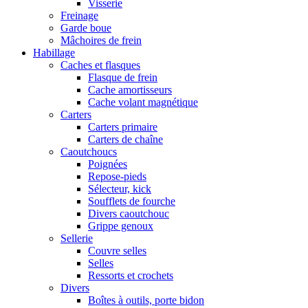
Visserie
Freinage
Garde boue
Mâchoires de frein
Habillage
Caches et flasques
Flasque de frein
Cache amortisseurs
Cache volant magnétique
Carters
Carters primaire
Carters de chaîne
Caoutchoucs
Poignées
Repose-pieds
Sélecteur, kick
Soufflets de fourche
Divers caoutchouc
Grippe genoux
Sellerie
Couvre selles
Selles
Ressorts et crochets
Divers
Boîtes à outils, porte bidon