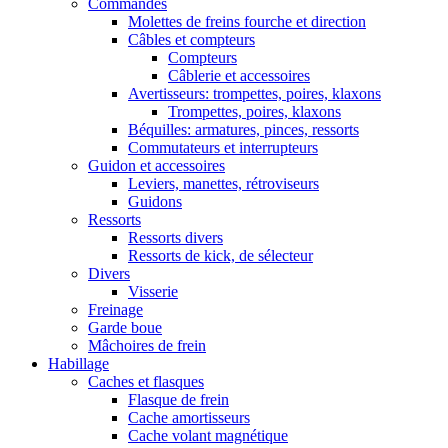
Commandes
Molettes de freins fourche et direction
Câbles et compteurs
Compteurs
Câblerie et accessoires
Avertisseurs: trompettes, poires, klaxons
Trompettes, poires, klaxons
Béquilles: armatures, pinces, ressorts
Commutateurs et interrupteurs
Guidon et accessoires
Leviers, manettes, rétroviseurs
Guidons
Ressorts
Ressorts divers
Ressorts de kick, de sélecteur
Divers
Visserie
Freinage
Garde boue
Mâchoires de frein
Habillage
Caches et flasques
Flasque de frein
Cache amortisseurs
Cache volant magnétique