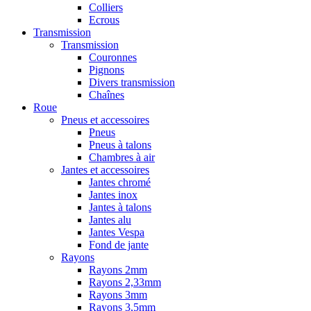
Colliers
Ecrous
Transmission
Transmission
Couronnes
Pignons
Divers transmission
Chaînes
Roue
Pneus et accessoires
Pneus
Pneus à talons
Chambres à air
Jantes et accessoires
Jantes chromé
Jantes inox
Jantes à talons
Jantes alu
Jantes Vespa
Fond de jante
Rayons
Rayons 2mm
Rayons 2,33mm
Rayons 3mm
Rayons 3,5mm