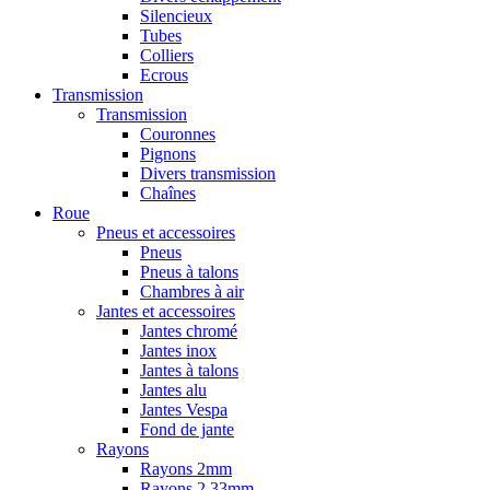
Silencieux
Tubes
Colliers
Ecrous
Transmission
Transmission
Couronnes
Pignons
Divers transmission
Chaînes
Roue
Pneus et accessoires
Pneus
Pneus à talons
Chambres à air
Jantes et accessoires
Jantes chromé
Jantes inox
Jantes à talons
Jantes alu
Jantes Vespa
Fond de jante
Rayons
Rayons 2mm
Rayons 2,33mm