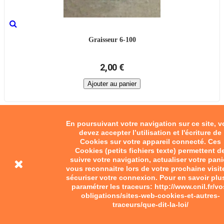
Graisseur 6-100
2,00 €
Ajouter au panier
En poursuivant votre navigation sur ce site, 
devez accepter l’utilisation et l'écriture de
Cookies sur votre appareil connecté. Ces
Cookies (petits fichiers texte) permettent d
suivre votre navigation, actualiser votre pani
vous reconnaitre lors de votre prochaine visit
sécuriser votre connexion. Pour en savoir plu
paramétrer les traceurs: http://www.cnil.fr/vo
obligations/sites-web-cookies-et-autres-
traceurs/que-dit-la-loi/