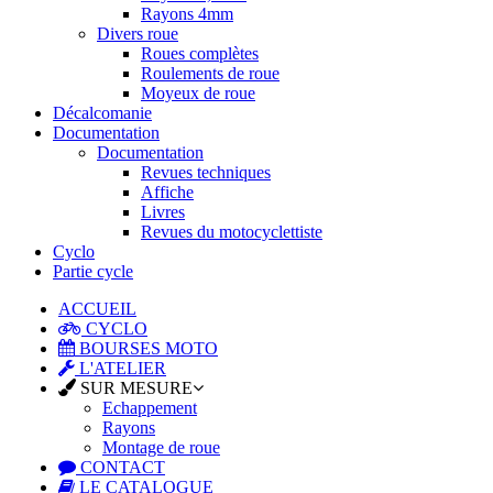
Rayons 4mm
Divers roue
Roues complètes
Roulements de roue
Moyeux de roue
Décalcomanie
Documentation
Documentation
Revues techniques
Affiche
Livres
Revues du motocyclettiste
Cyclo
Partie cycle
ACCUEIL
CYCLO
BOURSES MOTO
L'ATELIER
SUR MESURE
Echappement
Rayons
Montage de roue
CONTACT
LE CATALOGUE