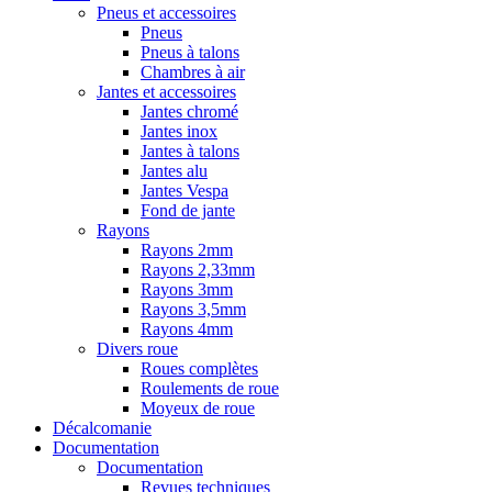
Pneus et accessoires
Pneus
Pneus à talons
Chambres à air
Jantes et accessoires
Jantes chromé
Jantes inox
Jantes à talons
Jantes alu
Jantes Vespa
Fond de jante
Rayons
Rayons 2mm
Rayons 2,33mm
Rayons 3mm
Rayons 3,5mm
Rayons 4mm
Divers roue
Roues complètes
Roulements de roue
Moyeux de roue
Décalcomanie
Documentation
Documentation
Revues techniques