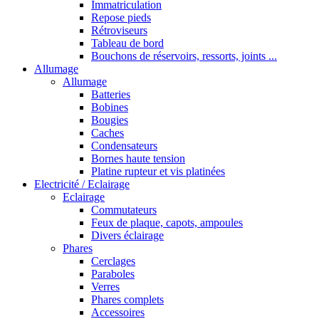
Immatriculation
Repose pieds
Rétroviseurs
Tableau de bord
Bouchons de réservoirs, ressorts, joints ...
Allumage
Allumage
Batteries
Bobines
Bougies
Caches
Condensateurs
Bornes haute tension
Platine rupteur et vis platinées
Electricité / Eclairage
Eclairage
Commutateurs
Feux de plaque, capots, ampoules
Divers éclairage
Phares
Cerclages
Paraboles
Verres
Phares complets
Accessoires