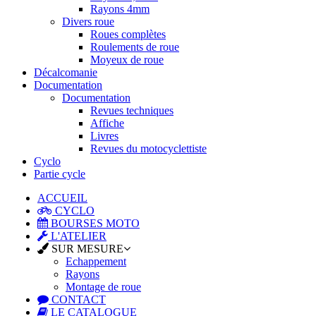
Rayons 4mm
Divers roue
Roues complètes
Roulements de roue
Moyeux de roue
Décalcomanie
Documentation
Documentation
Revues techniques
Affiche
Livres
Revues du motocyclettiste
Cyclo
Partie cycle
ACCUEIL
CYCLO
BOURSES MOTO
L'ATELIER
SUR MESURE
Echappement
Rayons
Montage de roue
CONTACT
LE CATALOGUE