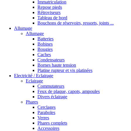
Immatriculation
Repose pieds
Rétroviseurs
Tableau de bord
Bouchons de réservoirs, ressorts, joints ...
Allumage
Allumage
Batteries
Bobines
Bougies
Caches
Condensateurs
Bornes haute tension
Platine rupteur et vis platinées
Electricité / Eclairage
Eclairage
Commutateurs
Feux de plaque, capots, ampoules
Divers éclairage
Phares
Cerclages
Paraboles
Verres
Phares complets
Accessoires