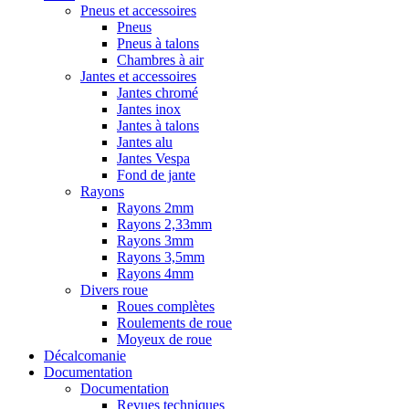
Pneus et accessoires
Pneus
Pneus à talons
Chambres à air
Jantes et accessoires
Jantes chromé
Jantes inox
Jantes à talons
Jantes alu
Jantes Vespa
Fond de jante
Rayons
Rayons 2mm
Rayons 2,33mm
Rayons 3mm
Rayons 3,5mm
Rayons 4mm
Divers roue
Roues complètes
Roulements de roue
Moyeux de roue
Décalcomanie
Documentation
Documentation
Revues techniques