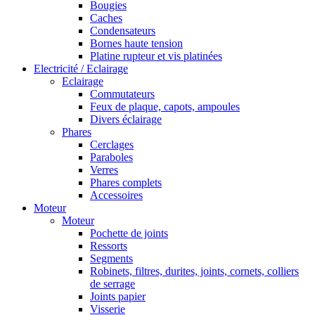
Bougies
Caches
Condensateurs
Bornes haute tension
Platine rupteur et vis platinées
Electricité / Eclairage
Eclairage
Commutateurs
Feux de plaque, capots, ampoules
Divers éclairage
Phares
Cerclages
Paraboles
Verres
Phares complets
Accessoires
Moteur
Moteur
Pochette de joints
Ressorts
Segments
Robinets, filtres, durites, joints, cornets, colliers
de serrage
Joints papier
Visserie