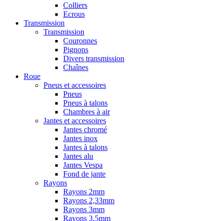
Colliers
Ecrous
Transmission
Transmission
Couronnes
Pignons
Divers transmission
Chaînes
Roue
Pneus et accessoires
Pneus
Pneus à talons
Chambres à air
Jantes et accessoires
Jantes chromé
Jantes inox
Jantes à talons
Jantes alu
Jantes Vespa
Fond de jante
Rayons
Rayons 2mm
Rayons 2,33mm
Rayons 3mm
Rayons 3,5mm