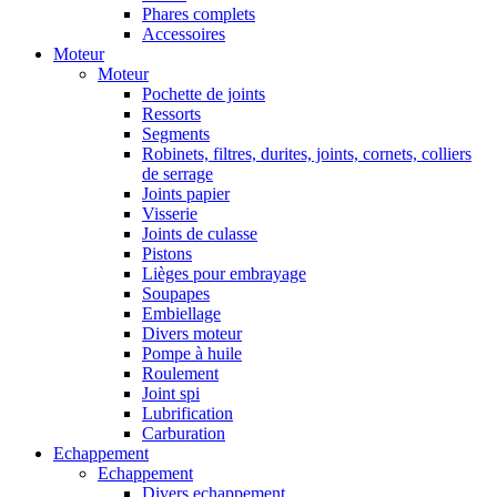
Phares complets
Accessoires
Moteur
Moteur
Pochette de joints
Ressorts
Segments
Robinets, filtres, durites, joints, cornets, colliers
de serrage
Joints papier
Visserie
Joints de culasse
Pistons
Lièges pour embrayage
Soupapes
Embiellage
Divers moteur
Pompe à huile
Roulement
Joint spi
Lubrification
Carburation
Echappement
Echappement
Divers echappement