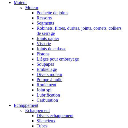
Moteur
Moteur
Pochette de joints
Ressorts
Segments
Robinets, filtres, durites, joints, cornets, colliers
de serrage
Joints papier
Visserie
Joints de culasse
Pistons
Lièges pour embrayage
Soupapes
Embiellage
Divers moteur
Pompe à huile
Roulement
Joint spi
Lubrification
Carburation
Echappement
Echappement
Divers echappement
Silencieux
Tubes