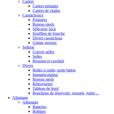
Carters
Carters primaire
Carters de chaîne
Caoutchoucs
Poignées
Repose-pieds
Sélecteur, kick
Soufflets de fourche
Divers caoutchouc
Grippe genoux
Sellerie
Couvre selles
Selles
Ressorts et crochets
Divers
Boîtes à outils, porte bidon
Immatriculation
Repose pieds
Rétroviseurs
Tableau de bord
Bouchons de réservoirs, ressorts, joints ...
Allumage
Allumage
Batteries
Bobines