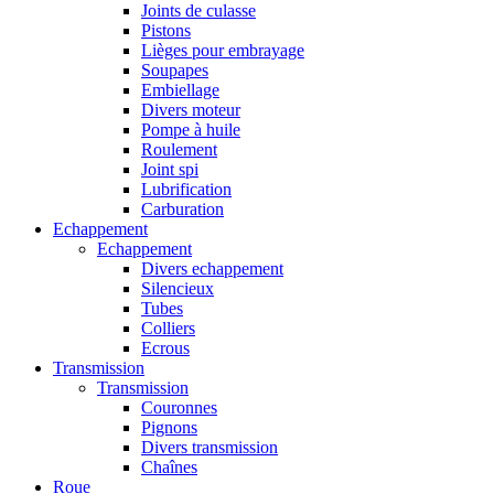
Joints de culasse
Pistons
Lièges pour embrayage
Soupapes
Embiellage
Divers moteur
Pompe à huile
Roulement
Joint spi
Lubrification
Carburation
Echappement
Echappement
Divers echappement
Silencieux
Tubes
Colliers
Ecrous
Transmission
Transmission
Couronnes
Pignons
Divers transmission
Chaînes
Roue