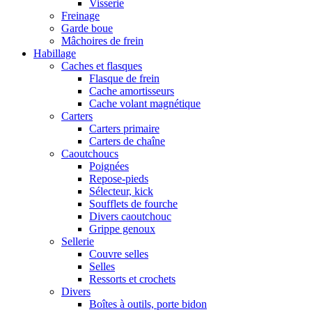
Visserie
Freinage
Garde boue
Mâchoires de frein
Habillage
Caches et flasques
Flasque de frein
Cache amortisseurs
Cache volant magnétique
Carters
Carters primaire
Carters de chaîne
Caoutchoucs
Poignées
Repose-pieds
Sélecteur, kick
Soufflets de fourche
Divers caoutchouc
Grippe genoux
Sellerie
Couvre selles
Selles
Ressorts et crochets
Divers
Boîtes à outils, porte bidon