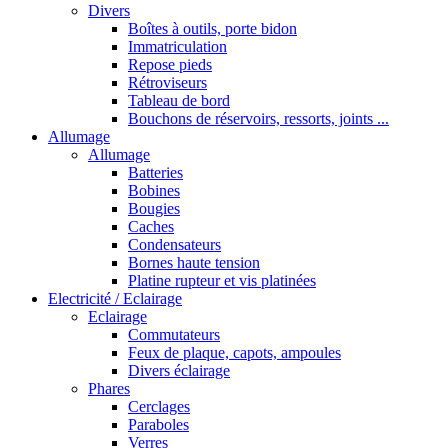
Divers
Boîtes à outils, porte bidon
Immatriculation
Repose pieds
Rétroviseurs
Tableau de bord
Bouchons de réservoirs, ressorts, joints ...
Allumage
Allumage
Batteries
Bobines
Bougies
Caches
Condensateurs
Bornes haute tension
Platine rupteur et vis platinées
Electricité / Eclairage
Eclairage
Commutateurs
Feux de plaque, capots, ampoules
Divers éclairage
Phares
Cerclages
Paraboles
Verres