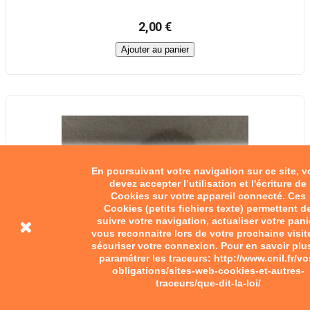
2,00 €
Ajouter au panier
En poursuivant votre navigation sur ce site, 
devez accepter l’utilisation et l'écriture de
Cookies sur votre appareil connecté. Ces
Cookies (petits fichiers texte) permettent d
suivre votre navigation, actualiser votre pani
vous reconnaitre lors de votre prochaine visit
sécuriser votre connexion. Pour en savoir plu
paramétrer les traceurs: http://www.cnil.fr/vo
obligations/sites-web-cookies-et-autres-
traceurs/que-dit-la-loi/