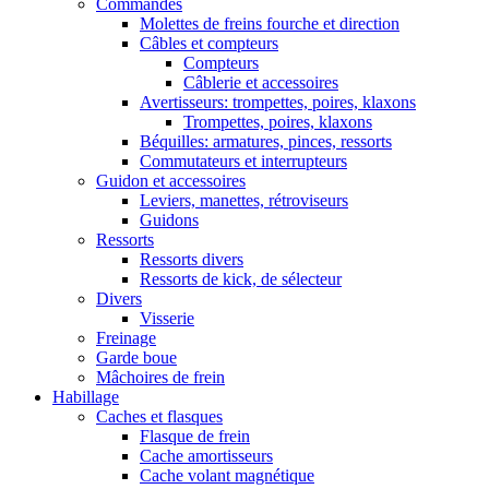
Commandes
Molettes de freins fourche et direction
Câbles et compteurs
Compteurs
Câblerie et accessoires
Avertisseurs: trompettes, poires, klaxons
Trompettes, poires, klaxons
Béquilles: armatures, pinces, ressorts
Commutateurs et interrupteurs
Guidon et accessoires
Leviers, manettes, rétroviseurs
Guidons
Ressorts
Ressorts divers
Ressorts de kick, de sélecteur
Divers
Visserie
Freinage
Garde boue
Mâchoires de frein
Habillage
Caches et flasques
Flasque de frein
Cache amortisseurs
Cache volant magnétique