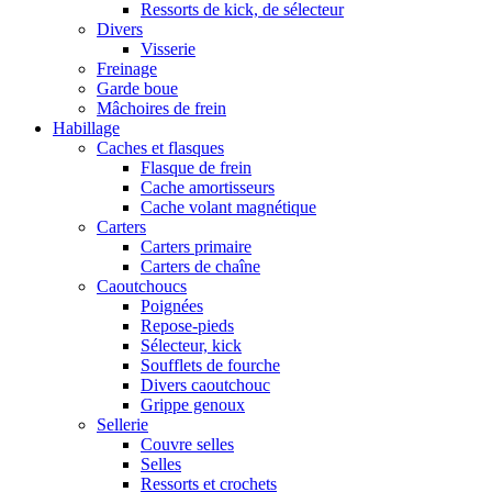
Ressorts de kick, de sélecteur
Divers
Visserie
Freinage
Garde boue
Mâchoires de frein
Habillage
Caches et flasques
Flasque de frein
Cache amortisseurs
Cache volant magnétique
Carters
Carters primaire
Carters de chaîne
Caoutchoucs
Poignées
Repose-pieds
Sélecteur, kick
Soufflets de fourche
Divers caoutchouc
Grippe genoux
Sellerie
Couvre selles
Selles
Ressorts et crochets