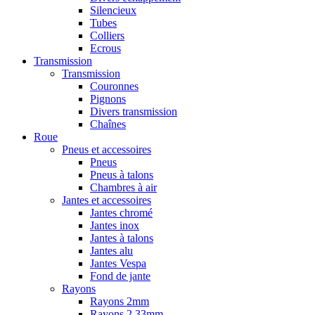
Silencieux
Tubes
Colliers
Ecrous
Transmission
Transmission
Couronnes
Pignons
Divers transmission
Chaînes
Roue
Pneus et accessoires
Pneus
Pneus à talons
Chambres à air
Jantes et accessoires
Jantes chromé
Jantes inox
Jantes à talons
Jantes alu
Jantes Vespa
Fond de jante
Rayons
Rayons 2mm
Rayons 2,33mm