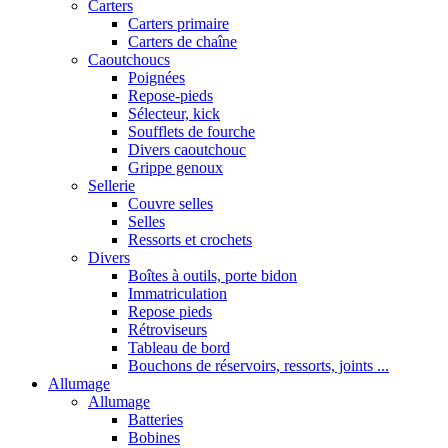
Carters
Carters primaire
Carters de chaîne
Caoutchoucs
Poignées
Repose-pieds
Sélecteur, kick
Soufflets de fourche
Divers caoutchouc
Grippe genoux
Sellerie
Couvre selles
Selles
Ressorts et crochets
Divers
Boîtes à outils, porte bidon
Immatriculation
Repose pieds
Rétroviseurs
Tableau de bord
Bouchons de réservoirs, ressorts, joints ...
Allumage
Allumage
Batteries
Bobines