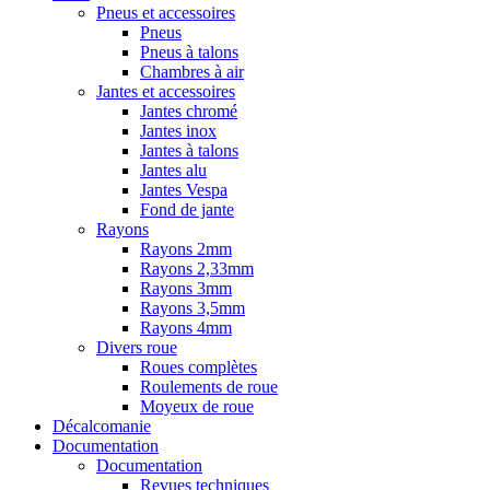
Pneus et accessoires
Pneus
Pneus à talons
Chambres à air
Jantes et accessoires
Jantes chromé
Jantes inox
Jantes à talons
Jantes alu
Jantes Vespa
Fond de jante
Rayons
Rayons 2mm
Rayons 2,33mm
Rayons 3mm
Rayons 3,5mm
Rayons 4mm
Divers roue
Roues complètes
Roulements de roue
Moyeux de roue
Décalcomanie
Documentation
Documentation
Revues techniques