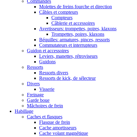
Commandes
Molettes de freins fourche et direction
Câbles et compteurs
Compteurs
Câblerie et accessoires
Avertisseurs: trompettes, poires, klaxons
Trompettes, poires, klaxons
Béquilles: armatures, pinces, ressorts
Commutateurs et interrupteurs
Guidon et accessoires
Leviers, manettes, rétroviseurs
Guidons
Ressorts
Ressorts divers
Ressorts de kick, de sélecteur
Divers
Visserie
Freinage
Garde boue
Mâchoires de frein
Habillage
Caches et flasques
Flasque de frein
Cache amortisseurs
Cache volant magnétique