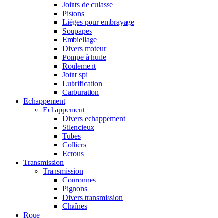
Joints de culasse
Pistons
Lièges pour embrayage
Soupapes
Embiellage
Divers moteur
Pompe à huile
Roulement
Joint spi
Lubrification
Carburation
Echappement
Echappement
Divers echappement
Silencieux
Tubes
Colliers
Ecrous
Transmission
Transmission
Couronnes
Pignons
Divers transmission
Chaînes
Roue