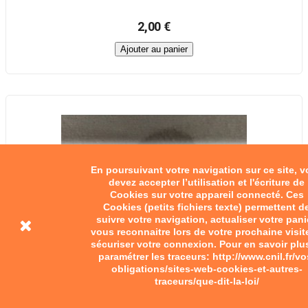
2,00 €
Ajouter au panier
En poursuivant votre navigation sur ce site, 
devez accepter l’utilisation et l'écriture de
Cookies sur votre appareil connecté. Ces
Cookies (petits fichiers texte) permettent d
suivre votre navigation, actualiser votre pani
vous reconnaitre lors de votre prochaine visit
sécuriser votre connexion. Pour en savoir plu
paramétrer les traceurs: http://www.cnil.fr/vo
obligations/sites-web-cookies-et-autres-
traceurs/que-dit-la-loi/