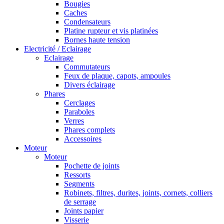
Bougies
Caches
Condensateurs
Platine rupteur et vis platinées
Bornes haute tension
Electricité / Eclairage
Eclairage
Commutateurs
Feux de plaque, capots, ampoules
Divers éclairage
Phares
Cerclages
Paraboles
Verres
Phares complets
Accessoires
Moteur
Moteur
Pochette de joints
Ressorts
Segments
Robinets, filtres, durites, joints, cornets, colliers
de serrage
Joints papier
Visserie