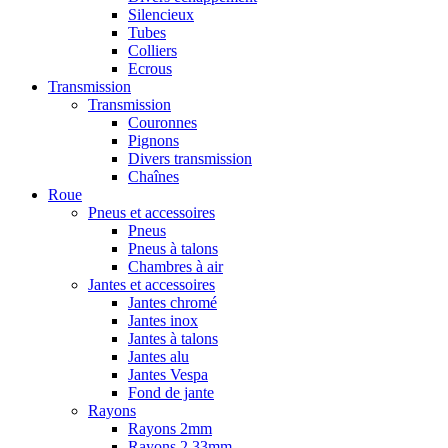
Silencieux
Tubes
Colliers
Ecrous
Transmission
Transmission
Couronnes
Pignons
Divers transmission
Chaînes
Roue
Pneus et accessoires
Pneus
Pneus à talons
Chambres à air
Jantes et accessoires
Jantes chromé
Jantes inox
Jantes à talons
Jantes alu
Jantes Vespa
Fond de jante
Rayons
Rayons 2mm
Rayons 2,33mm