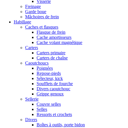
Visserie
Freinage
Garde boue
Mâchoires de frein
Habillage
Caches et flasques
Flasque de frein
Cache amortisseurs
Cache volant magnétique
Carters
Carters primaire
Carters de chaîne
Caoutchoucs
Poignées
Repose-pieds
Sélecteur, kick
Soufflets de fourche
Divers caoutchouc
Grippe genoux
Sellerie
Couvre selles
Selles
Ressorts et crochets
Divers
Boîtes à outils, porte bidon