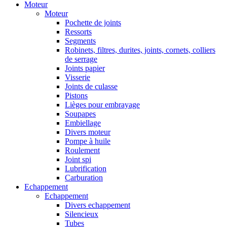
Moteur
Moteur
Pochette de joints
Ressorts
Segments
Robinets, filtres, durites, joints, cornets, colliers
de serrage
Joints papier
Visserie
Joints de culasse
Pistons
Lièges pour embrayage
Soupapes
Embiellage
Divers moteur
Pompe à huile
Roulement
Joint spi
Lubrification
Carburation
Echappement
Echappement
Divers echappement
Silencieux
Tubes