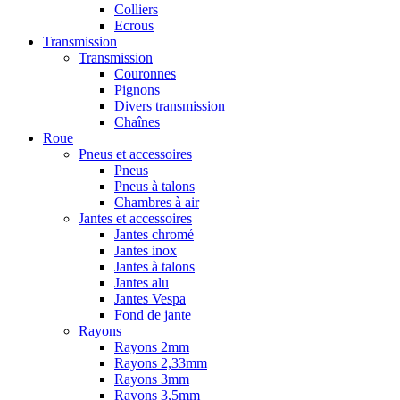
Colliers
Ecrous
Transmission
Transmission
Couronnes
Pignons
Divers transmission
Chaînes
Roue
Pneus et accessoires
Pneus
Pneus à talons
Chambres à air
Jantes et accessoires
Jantes chromé
Jantes inox
Jantes à talons
Jantes alu
Jantes Vespa
Fond de jante
Rayons
Rayons 2mm
Rayons 2,33mm
Rayons 3mm
Rayons 3,5mm