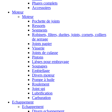
Phares complets
Accessoires
Moteur
Moteur
Pochette de joints
Ressorts
Segments
Robinets, filtres, durites, joints, cornets, colliers
de serrage
Joints papier
Visserie
Joints de culasse
Pistons
Lièges pour embrayage
Soupapes
Embiellage
Divers moteur
Pompe à huile
Roulement
Joint spi
Lubrification
Carburation
Echappement
Echappement
Divers echappement