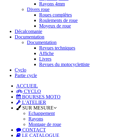
Rayons 4mm
Divers roue
Roues complètes
Roulements de roue
Moyeux de roue
Décalcomanie
Documentation
Documentation
Revues techniques
Affiche
Livres
Revues du motocyclettiste
Cyclo
Partie cycle
ACCUEIL
CYCLO
BOURSES MOTO
L'ATELIER
SUR MESURE
Echappement
Rayons
Montage de roue
CONTACT
LE CATALOGUE