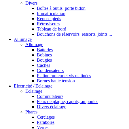
Divers
Boîtes à outils, porte bidon
Immatriculation
Repose pieds
Rétroviseurs
Tableau de bord
Bouchons de réservoirs, ressorts, joints ...
Allumage
Allumage
Batteries
Bobines
Bougies
Caches
Condensateurs
Platine rupteur et vis platinées
Bornes haute tension
Electricité / Eclairage
Eclairage
Commutateurs
Feux de plaque, capots, ampoules
Divers éclairage
Phares
Cerclages
Paraboles
Verres