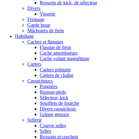
Ressorts de kick, de sélecteur
Divers
Visserie
Freinage
Garde boue
Mâchoires de frein
Habillage
Caches et flasques
Flasque de frein
Cache amortisseurs
Cache volant magnétique
Carters
Carters primaire
Carters de chaîne
Caoutchoucs
Poignées
Repose-pieds
Sélecteur, kick
Soufflets de fourche
Divers caoutchouc
Grippe genoux
Sellerie
Couvre selles
Selles
Ressorts et crochets