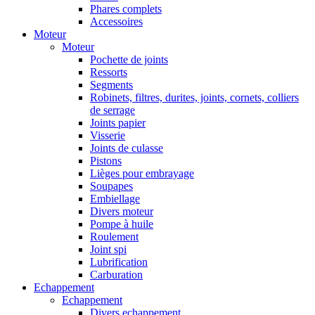
Phares complets
Accessoires
Moteur
Moteur
Pochette de joints
Ressorts
Segments
Robinets, filtres, durites, joints, cornets, colliers
de serrage
Joints papier
Visserie
Joints de culasse
Pistons
Lièges pour embrayage
Soupapes
Embiellage
Divers moteur
Pompe à huile
Roulement
Joint spi
Lubrification
Carburation
Echappement
Echappement
Divers echappement