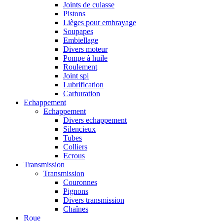
Joints de culasse
Pistons
Lièges pour embrayage
Soupapes
Embiellage
Divers moteur
Pompe à huile
Roulement
Joint spi
Lubrification
Carburation
Echappement
Echappement
Divers echappement
Silencieux
Tubes
Colliers
Ecrous
Transmission
Transmission
Couronnes
Pignons
Divers transmission
Chaînes
Roue