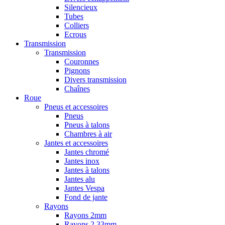
Silencieux
Tubes
Colliers
Ecrous
Transmission
Transmission
Couronnes
Pignons
Divers transmission
Chaînes
Roue
Pneus et accessoires
Pneus
Pneus à talons
Chambres à air
Jantes et accessoires
Jantes chromé
Jantes inox
Jantes à talons
Jantes alu
Jantes Vespa
Fond de jante
Rayons
Rayons 2mm
Rayons 2,33mm