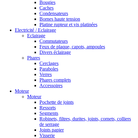
Bougies
Caches
Condensateurs
Bornes haute tension
Platine rupteur et vis platinées
Electricité / Eclairage
Eclairage
Commutateurs
Feux de plaque, capots, ampoules
Divers éclairage
Phares
Cerclages
Paraboles
Verres
Phares complets
Accessoires
Moteur
Moteur
Pochette de joints
Ressorts
Segments
Robinets, filtres, durites, joints, cornets, colliers
de serrage
Joints papier
Visserie