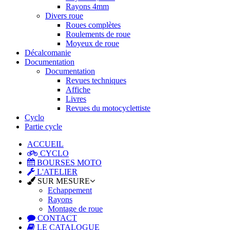
Rayons 4mm
Divers roue
Roues complètes
Roulements de roue
Moyeux de roue
Décalcomanie
Documentation
Documentation
Revues techniques
Affiche
Livres
Revues du motocyclettiste
Cyclo
Partie cycle
ACCUEIL
CYCLO
BOURSES MOTO
L'ATELIER
SUR MESURE
Echappement
Rayons
Montage de roue
CONTACT
LE CATALOGUE