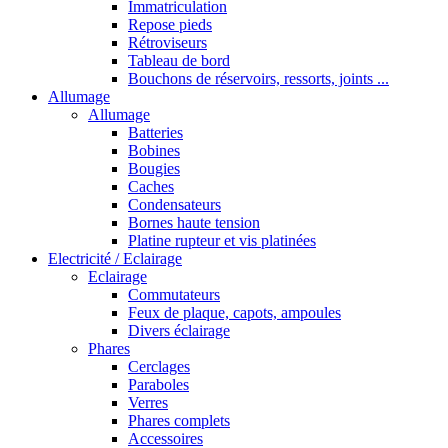
Immatriculation
Repose pieds
Rétroviseurs
Tableau de bord
Bouchons de réservoirs, ressorts, joints ...
Allumage
Allumage
Batteries
Bobines
Bougies
Caches
Condensateurs
Bornes haute tension
Platine rupteur et vis platinées
Electricité / Eclairage
Eclairage
Commutateurs
Feux de plaque, capots, ampoules
Divers éclairage
Phares
Cerclages
Paraboles
Verres
Phares complets
Accessoires