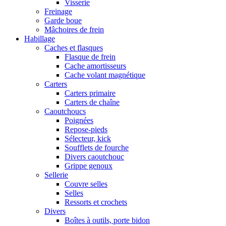
Visserie
Freinage
Garde boue
Mâchoires de frein
Habillage
Caches et flasques
Flasque de frein
Cache amortisseurs
Cache volant magnétique
Carters
Carters primaire
Carters de chaîne
Caoutchoucs
Poignées
Repose-pieds
Sélecteur, kick
Soufflets de fourche
Divers caoutchouc
Grippe genoux
Sellerie
Couvre selles
Selles
Ressorts et crochets
Divers
Boîtes à outils, porte bidon