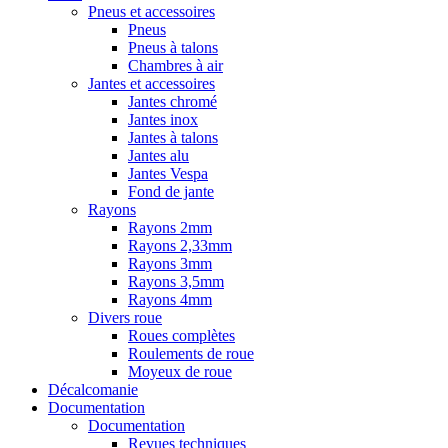
Pneus et accessoires
Pneus
Pneus à talons
Chambres à air
Jantes et accessoires
Jantes chromé
Jantes inox
Jantes à talons
Jantes alu
Jantes Vespa
Fond de jante
Rayons
Rayons 2mm
Rayons 2,33mm
Rayons 3mm
Rayons 3,5mm
Rayons 4mm
Divers roue
Roues complètes
Roulements de roue
Moyeux de roue
Décalcomanie
Documentation
Documentation
Revues techniques