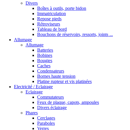
Divers
Boîtes à outils, porte bidon
Immatriculation
Repose pieds
Rétroviseurs
Tableau de bord
Bouchons de réservoirs, ressorts, joints ...
Allumage
Allumage
Batteries
Bobines
Bougies
Caches
Condensateurs
Bornes haute tension
Platine rupteur et vis platinées
Electricité / Eclairage
Eclairage
Commutateurs
Feux de plaque, capots, ampoules
Divers éclairage
Phares
Cerclages
Paraboles
Verres