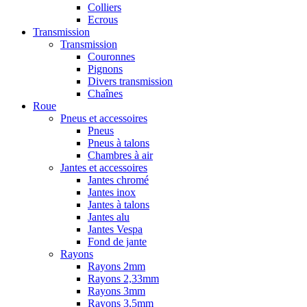
Colliers
Ecrous
Transmission
Transmission
Couronnes
Pignons
Divers transmission
Chaînes
Roue
Pneus et accessoires
Pneus
Pneus à talons
Chambres à air
Jantes et accessoires
Jantes chromé
Jantes inox
Jantes à talons
Jantes alu
Jantes Vespa
Fond de jante
Rayons
Rayons 2mm
Rayons 2,33mm
Rayons 3mm
Rayons 3,5mm