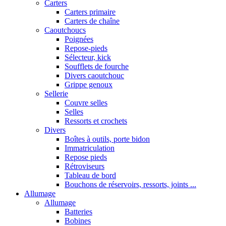
Carters
Carters primaire
Carters de chaîne
Caoutchoucs
Poignées
Repose-pieds
Sélecteur, kick
Soufflets de fourche
Divers caoutchouc
Grippe genoux
Sellerie
Couvre selles
Selles
Ressorts et crochets
Divers
Boîtes à outils, porte bidon
Immatriculation
Repose pieds
Rétroviseurs
Tableau de bord
Bouchons de réservoirs, ressorts, joints ...
Allumage
Allumage
Batteries
Bobines