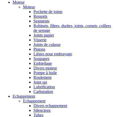
Moteur
Moteur
Pochette de joints
Ressorts
Segments
Robinets, filtres, durites, joints, cornets, colliers
de serrage
Joints papier
Visserie
Joints de culasse
Pistons
Lièges pour embrayage
Soupapes
Embiellage
Divers moteur
Pompe à huile
Roulement
Joint spi
Lubrification
Carburation
Echappement
Echappement
Divers echappement
Silencieux
Tubes