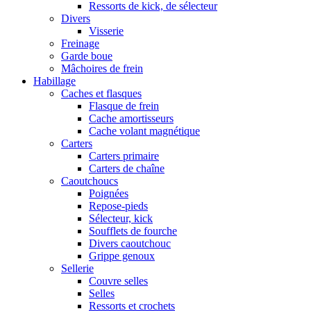
Ressorts de kick, de sélecteur
Divers
Visserie
Freinage
Garde boue
Mâchoires de frein
Habillage
Caches et flasques
Flasque de frein
Cache amortisseurs
Cache volant magnétique
Carters
Carters primaire
Carters de chaîne
Caoutchoucs
Poignées
Repose-pieds
Sélecteur, kick
Soufflets de fourche
Divers caoutchouc
Grippe genoux
Sellerie
Couvre selles
Selles
Ressorts et crochets