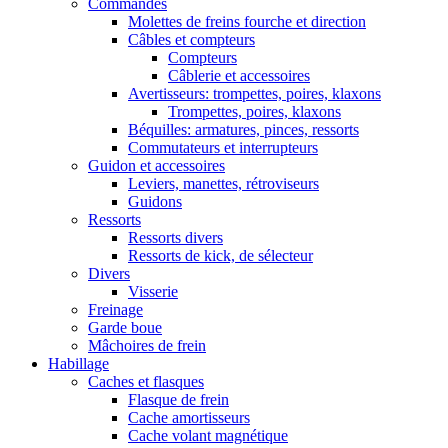
Commandes
Molettes de freins fourche et direction
Câbles et compteurs
Compteurs
Câblerie et accessoires
Avertisseurs: trompettes, poires, klaxons
Trompettes, poires, klaxons
Béquilles: armatures, pinces, ressorts
Commutateurs et interrupteurs
Guidon et accessoires
Leviers, manettes, rétroviseurs
Guidons
Ressorts
Ressorts divers
Ressorts de kick, de sélecteur
Divers
Visserie
Freinage
Garde boue
Mâchoires de frein
Habillage
Caches et flasques
Flasque de frein
Cache amortisseurs
Cache volant magnétique