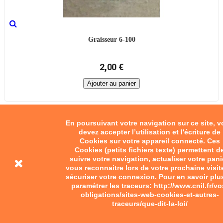
Graisseur 6-100
2,00 €
Ajouter au panier
En poursuivant votre navigation sur ce site, 
devez accepter l’utilisation et l'écriture de
Cookies sur votre appareil connecté. Ces
Cookies (petits fichiers texte) permettent d
suivre votre navigation, actualiser votre pani
vous reconnaitre lors de votre prochaine visit
sécuriser votre connexion. Pour en savoir plu
paramétrer les traceurs: http://www.cnil.fr/vo
obligations/sites-web-cookies-et-autres-
traceurs/que-dit-la-loi/