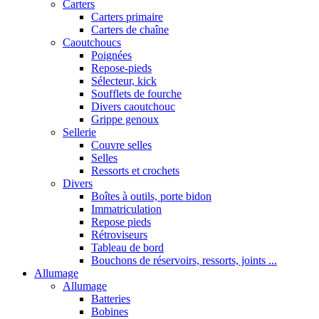
Carters
Carters primaire
Carters de chaîne
Caoutchoucs
Poignées
Repose-pieds
Sélecteur, kick
Soufflets de fourche
Divers caoutchouc
Grippe genoux
Sellerie
Couvre selles
Selles
Ressorts et crochets
Divers
Boîtes à outils, porte bidon
Immatriculation
Repose pieds
Rétroviseurs
Tableau de bord
Bouchons de réservoirs, ressorts, joints ...
Allumage
Allumage
Batteries
Bobines