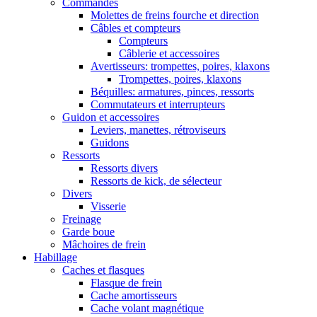
Commandes
Molettes de freins fourche et direction
Câbles et compteurs
Compteurs
Câblerie et accessoires
Avertisseurs: trompettes, poires, klaxons
Trompettes, poires, klaxons
Béquilles: armatures, pinces, ressorts
Commutateurs et interrupteurs
Guidon et accessoires
Leviers, manettes, rétroviseurs
Guidons
Ressorts
Ressorts divers
Ressorts de kick, de sélecteur
Divers
Visserie
Freinage
Garde boue
Mâchoires de frein
Habillage
Caches et flasques
Flasque de frein
Cache amortisseurs
Cache volant magnétique