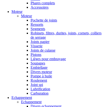
Phares complets
Accessoires
Moteur
Moteur
Pochette de joints
Ressorts
Segments
Robinets, filtres, durites, joints, cornets, colliers
de serrage
Joints papier
Visserie
Joints de culasse
Pistons
Lièges pour embrayage
Soupapes
Embiellage
Divers moteur
Pompe à huile
Roulement
Joint spi
Lubrification
Carburation
Echappement
Echappement
Divers echappement