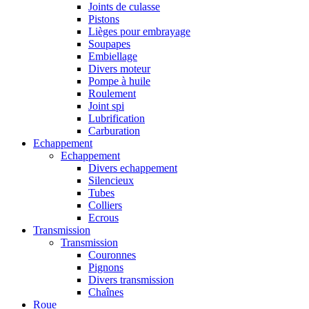
Joints de culasse
Pistons
Lièges pour embrayage
Soupapes
Embiellage
Divers moteur
Pompe à huile
Roulement
Joint spi
Lubrification
Carburation
Echappement
Echappement
Divers echappement
Silencieux
Tubes
Colliers
Ecrous
Transmission
Transmission
Couronnes
Pignons
Divers transmission
Chaînes
Roue