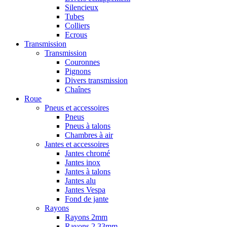
Silencieux
Tubes
Colliers
Ecrous
Transmission
Transmission
Couronnes
Pignons
Divers transmission
Chaînes
Roue
Pneus et accessoires
Pneus
Pneus à talons
Chambres à air
Jantes et accessoires
Jantes chromé
Jantes inox
Jantes à talons
Jantes alu
Jantes Vespa
Fond de jante
Rayons
Rayons 2mm
Rayons 2,33mm