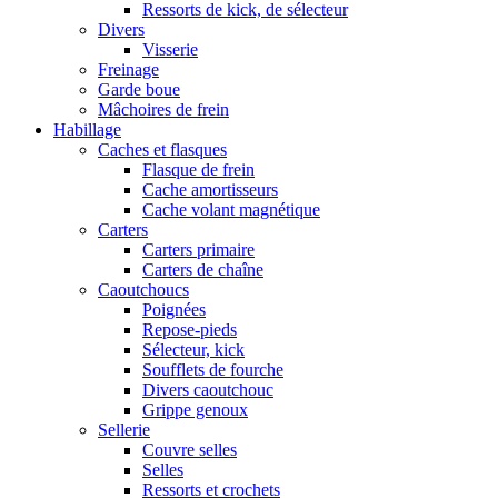
Ressorts de kick, de sélecteur
Divers
Visserie
Freinage
Garde boue
Mâchoires de frein
Habillage
Caches et flasques
Flasque de frein
Cache amortisseurs
Cache volant magnétique
Carters
Carters primaire
Carters de chaîne
Caoutchoucs
Poignées
Repose-pieds
Sélecteur, kick
Soufflets de fourche
Divers caoutchouc
Grippe genoux
Sellerie
Couvre selles
Selles
Ressorts et crochets