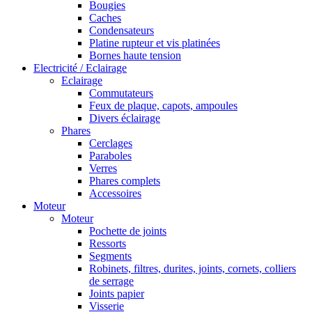
Bougies
Caches
Condensateurs
Platine rupteur et vis platinées
Bornes haute tension
Electricité / Eclairage
Eclairage
Commutateurs
Feux de plaque, capots, ampoules
Divers éclairage
Phares
Cerclages
Paraboles
Verres
Phares complets
Accessoires
Moteur
Moteur
Pochette de joints
Ressorts
Segments
Robinets, filtres, durites, joints, cornets, colliers
de serrage
Joints papier
Visserie