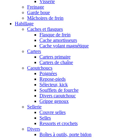
Visserie
Freinage
Garde boue
Mâchoires de frein
Habillage
Caches et flasques
Flasque de frein
Cache amortisseurs
Cache volant magnétique
Carters
Carters primaire
Carters de chaîne
Caoutchoucs
Poignées
Repose-pieds
Sélecteur, kick
Soufflets de fourche
Divers caoutchouc
Grippe genoux
Sellerie
Couvre selles
Selles
Ressorts et crochets
Divers
Boîtes à outils, porte bidon