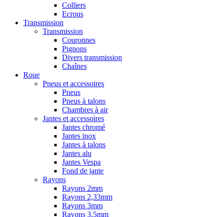
Colliers
Ecrous
Transmission
Transmission
Couronnes
Pignons
Divers transmission
Chaînes
Roue
Pneus et accessoires
Pneus
Pneus à talons
Chambres à air
Jantes et accessoires
Jantes chromé
Jantes inox
Jantes à talons
Jantes alu
Jantes Vespa
Fond de jante
Rayons
Rayons 2mm
Rayons 2,33mm
Rayons 3mm
Rayons 3,5mm