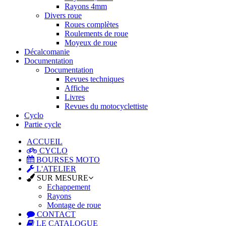
Rayons 4mm
Divers roue
Roues complètes
Roulements de roue
Moyeux de roue
Décalcomanie
Documentation
Documentation
Revues techniques
Affiche
Livres
Revues du motocyclettiste
Cyclo
Partie cycle
ACCUEIL
CYCLO
BOURSES MOTO
L'ATELIER
SUR MESURE
Echappement
Rayons
Montage de roue
CONTACT
LE CATALOGUE