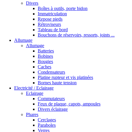
Divers
Boîtes à outils, porte bidon
Immatriculation
Repose pieds
Rétroviseurs
Tableau de bord
Bouchons de réservoirs, ressorts, joints ...
Allumage
Allumage
Batteries
Bobines
Bougies
Caches
Condensateurs
Platine rupteur et vis platinées
Bornes haute tension
Electricité / Eclairage
Eclairage
Commutateurs
Feux de plaque, capots, ampoules
Divers éclairage
Phares
Cerclages
Paraboles
Verres