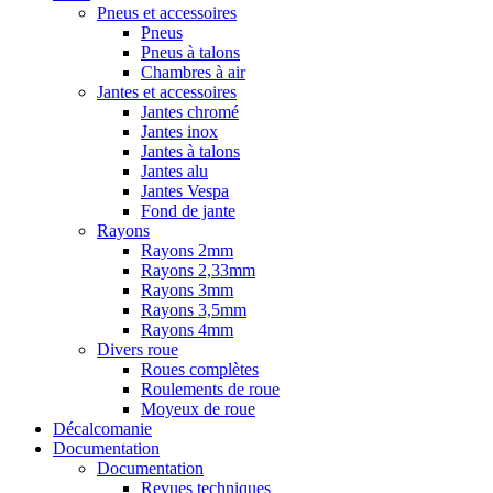
Pneus et accessoires
Pneus
Pneus à talons
Chambres à air
Jantes et accessoires
Jantes chromé
Jantes inox
Jantes à talons
Jantes alu
Jantes Vespa
Fond de jante
Rayons
Rayons 2mm
Rayons 2,33mm
Rayons 3mm
Rayons 3,5mm
Rayons 4mm
Divers roue
Roues complètes
Roulements de roue
Moyeux de roue
Décalcomanie
Documentation
Documentation
Revues techniques