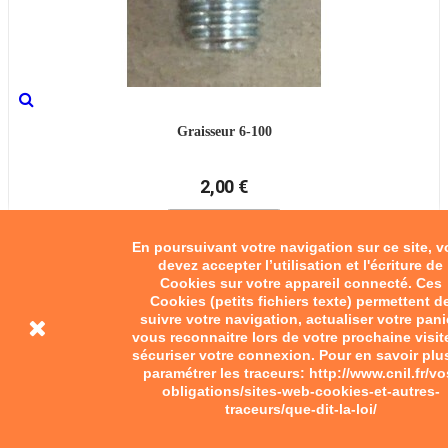
Graisseur 6-100
2,00 €
Ajouter au panier
En poursuivant votre navigation sur ce site, 
devez accepter l’utilisation et l'écriture de
Cookies sur votre appareil connecté. Ces
Cookies (petits fichiers texte) permettent d
suivre votre navigation, actualiser votre pani
vous reconnaitre lors de votre prochaine visit
sécuriser votre connexion. Pour en savoir plu
paramétrer les traceurs: http://www.cnil.fr/vo
obligations/sites-web-cookies-et-autres-
traceurs/que-dit-la-loi/