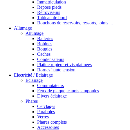
Immatriculation
Repose pieds
Rétroviseurs
Tableau de bord
Bouchons de réservoirs, ressorts, joints ...
Allumage
Allumage
Batteries
Bobines
Bougies
Caches
Condensateurs
Platine rupteur et vis platinées
Bornes haute tension
Electricité / Eclairage
Eclairage
Commutateurs
Feux de plaque, capots, ampoules
Divers éclairage
Phares
Cerclages
Paraboles
Verres
Phares complets
Accessoires