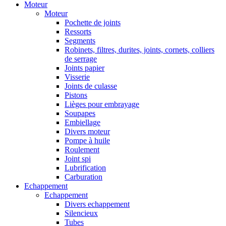
Moteur
Moteur
Pochette de joints
Ressorts
Segments
Robinets, filtres, durites, joints, cornets, colliers
de serrage
Joints papier
Visserie
Joints de culasse
Pistons
Lièges pour embrayage
Soupapes
Embiellage
Divers moteur
Pompe à huile
Roulement
Joint spi
Lubrification
Carburation
Echappement
Echappement
Divers echappement
Silencieux
Tubes