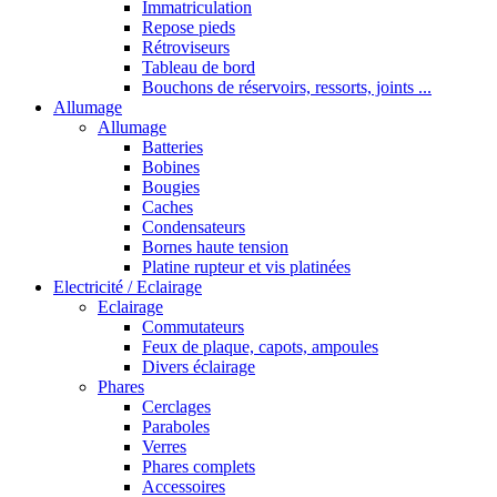
Immatriculation
Repose pieds
Rétroviseurs
Tableau de bord
Bouchons de réservoirs, ressorts, joints ...
Allumage
Allumage
Batteries
Bobines
Bougies
Caches
Condensateurs
Bornes haute tension
Platine rupteur et vis platinées
Electricité / Eclairage
Eclairage
Commutateurs
Feux de plaque, capots, ampoules
Divers éclairage
Phares
Cerclages
Paraboles
Verres
Phares complets
Accessoires