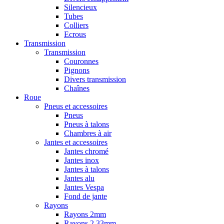
Silencieux
Tubes
Colliers
Ecrous
Transmission
Transmission
Couronnes
Pignons
Divers transmission
Chaînes
Roue
Pneus et accessoires
Pneus
Pneus à talons
Chambres à air
Jantes et accessoires
Jantes chromé
Jantes inox
Jantes à talons
Jantes alu
Jantes Vespa
Fond de jante
Rayons
Rayons 2mm
Rayons 2,33mm