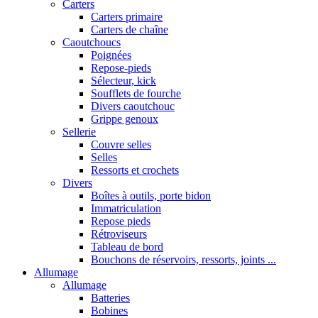
Carters
Carters primaire
Carters de chaîne
Caoutchoucs
Poignées
Repose-pieds
Sélecteur, kick
Soufflets de fourche
Divers caoutchouc
Grippe genoux
Sellerie
Couvre selles
Selles
Ressorts et crochets
Divers
Boîtes à outils, porte bidon
Immatriculation
Repose pieds
Rétroviseurs
Tableau de bord
Bouchons de réservoirs, ressorts, joints ...
Allumage
Allumage
Batteries
Bobines