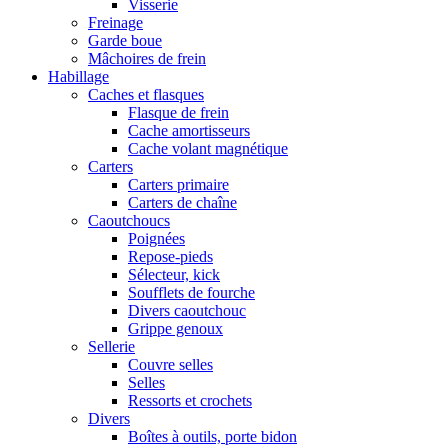
Visserie
Freinage
Garde boue
Mâchoires de frein
Habillage
Caches et flasques
Flasque de frein
Cache amortisseurs
Cache volant magnétique
Carters
Carters primaire
Carters de chaîne
Caoutchoucs
Poignées
Repose-pieds
Sélecteur, kick
Soufflets de fourche
Divers caoutchouc
Grippe genoux
Sellerie
Couvre selles
Selles
Ressorts et crochets
Divers
Boîtes à outils, porte bidon