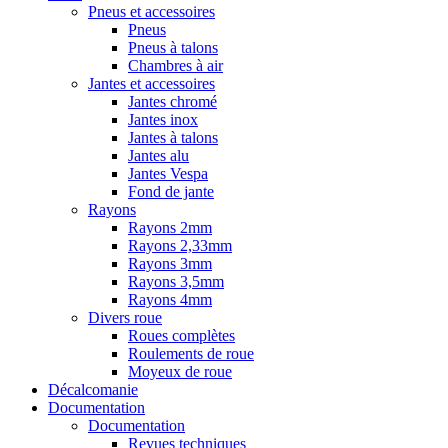
Pneus et accessoires
Pneus
Pneus à talons
Chambres à air
Jantes et accessoires
Jantes chromé
Jantes inox
Jantes à talons
Jantes alu
Jantes Vespa
Fond de jante
Rayons
Rayons 2mm
Rayons 2,33mm
Rayons 3mm
Rayons 3,5mm
Rayons 4mm
Divers roue
Roues complètes
Roulements de roue
Moyeux de roue
Décalcomanie
Documentation
Documentation
Revues techniques