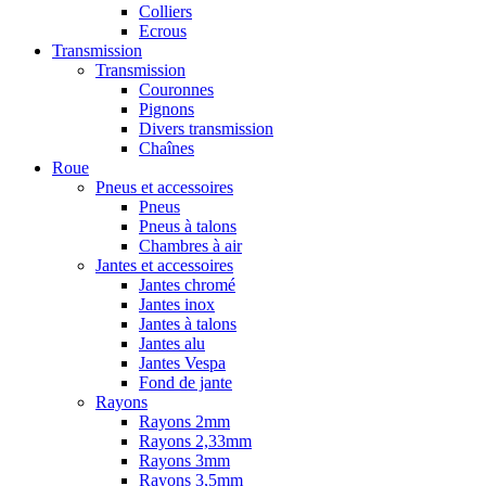
Colliers
Ecrous
Transmission
Transmission
Couronnes
Pignons
Divers transmission
Chaînes
Roue
Pneus et accessoires
Pneus
Pneus à talons
Chambres à air
Jantes et accessoires
Jantes chromé
Jantes inox
Jantes à talons
Jantes alu
Jantes Vespa
Fond de jante
Rayons
Rayons 2mm
Rayons 2,33mm
Rayons 3mm
Rayons 3,5mm