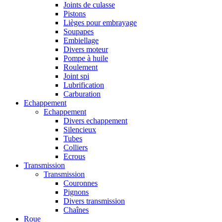
Joints de culasse
Pistons
Lièges pour embrayage
Soupapes
Embiellage
Divers moteur
Pompe à huile
Roulement
Joint spi
Lubrification
Carburation
Echappement
Echappement
Divers echappement
Silencieux
Tubes
Colliers
Ecrous
Transmission
Transmission
Couronnes
Pignons
Divers transmission
Chaînes
Roue