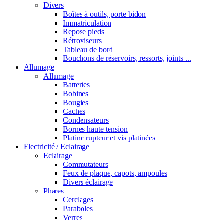
Divers
Boîtes à outils, porte bidon
Immatriculation
Repose pieds
Rétroviseurs
Tableau de bord
Bouchons de réservoirs, ressorts, joints ...
Allumage
Allumage
Batteries
Bobines
Bougies
Caches
Condensateurs
Bornes haute tension
Platine rupteur et vis platinées
Electricité / Eclairage
Eclairage
Commutateurs
Feux de plaque, capots, ampoules
Divers éclairage
Phares
Cerclages
Paraboles
Verres