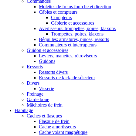
Commandes
Molettes de freins fourche et direction
Câbles et compteurs
Compteurs
Câblerie et accessoires
Avertisseurs: trompettes, poires, klaxons
Trompettes, poires, klaxons
Béquilles: armatures, pinces, ressorts
Commutateurs et interrupteurs
Guidon et accessoires
Leviers, manettes, rétroviseurs
Guidons
Ressorts
Ressorts divers
Ressorts de kick, de sélecteur
Divers
Visserie
Freinage
Garde boue
Mâchoires de frein
Habillage
Caches et flasques
Flasque de frein
Cache amortisseurs
Cache volant magnétique