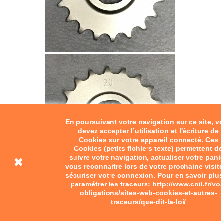
En poursuivant votre navigation sur ce site, 
devez accepter l’utilisation et l'écriture de
Cookies sur votre appareil connecté. Ces
Cookies (petits fichiers texte) permettent d
suivre votre navigation, actualiser votre pani
vous reconnaitre lors de votre prochaine visit
sécuriser votre connexion. Pour en savoir plu
paramétrer les traceurs: http://www.cnil.fr/vo
obligations/sites-web-cookies-et-autres-
traceurs/que-dit-la-loi/
Pignon Terrot