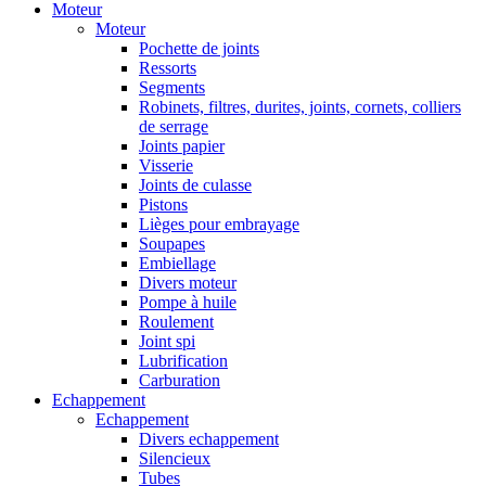
Moteur
Moteur
Pochette de joints
Ressorts
Segments
Robinets, filtres, durites, joints, cornets, colliers
de serrage
Joints papier
Visserie
Joints de culasse
Pistons
Lièges pour embrayage
Soupapes
Embiellage
Divers moteur
Pompe à huile
Roulement
Joint spi
Lubrification
Carburation
Echappement
Echappement
Divers echappement
Silencieux
Tubes