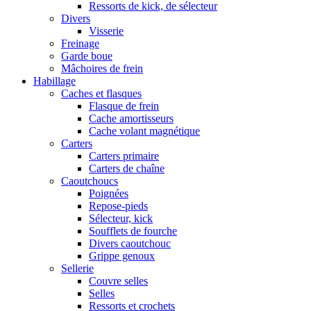
Ressorts de kick, de sélecteur
Divers
Visserie
Freinage
Garde boue
Mâchoires de frein
Habillage
Caches et flasques
Flasque de frein
Cache amortisseurs
Cache volant magnétique
Carters
Carters primaire
Carters de chaîne
Caoutchoucs
Poignées
Repose-pieds
Sélecteur, kick
Soufflets de fourche
Divers caoutchouc
Grippe genoux
Sellerie
Couvre selles
Selles
Ressorts et crochets