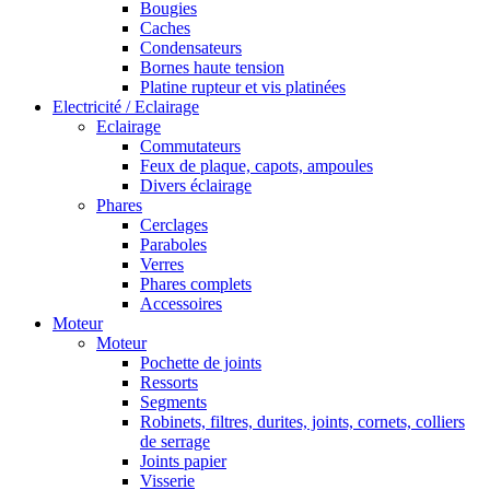
Bougies
Caches
Condensateurs
Bornes haute tension
Platine rupteur et vis platinées
Electricité / Eclairage
Eclairage
Commutateurs
Feux de plaque, capots, ampoules
Divers éclairage
Phares
Cerclages
Paraboles
Verres
Phares complets
Accessoires
Moteur
Moteur
Pochette de joints
Ressorts
Segments
Robinets, filtres, durites, joints, cornets, colliers
de serrage
Joints papier
Visserie