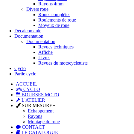
Rayons 4mm
Divers roue
Roues complètes
Roulements de roue
Moyeux de roue
Décalcomanie
Documentation
Documentation
Revues techniques
Affiche
Livres
Revues du motocyclettiste
Cyclo
Partie cycle
ACCUEIL
CYCLO
BOURSES MOTO
L'ATELIER
SUR MESURE
Echappement
Rayons
Montage de roue
CONTACT
LE CATALOGUE