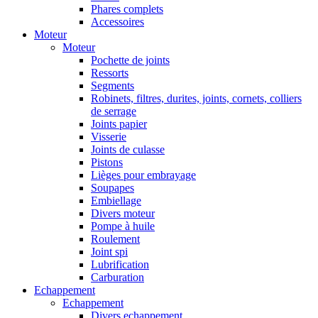
Phares complets
Accessoires
Moteur
Moteur
Pochette de joints
Ressorts
Segments
Robinets, filtres, durites, joints, cornets, colliers
de serrage
Joints papier
Visserie
Joints de culasse
Pistons
Lièges pour embrayage
Soupapes
Embiellage
Divers moteur
Pompe à huile
Roulement
Joint spi
Lubrification
Carburation
Echappement
Echappement
Divers echappement