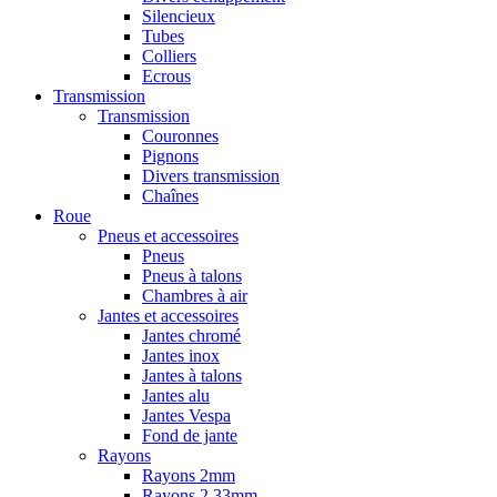
Silencieux
Tubes
Colliers
Ecrous
Transmission
Transmission
Couronnes
Pignons
Divers transmission
Chaînes
Roue
Pneus et accessoires
Pneus
Pneus à talons
Chambres à air
Jantes et accessoires
Jantes chromé
Jantes inox
Jantes à talons
Jantes alu
Jantes Vespa
Fond de jante
Rayons
Rayons 2mm
Rayons 2,33mm