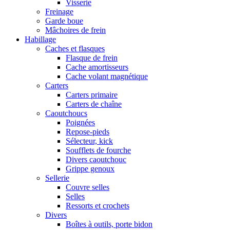
Visserie
Freinage
Garde boue
Mâchoires de frein
Habillage
Caches et flasques
Flasque de frein
Cache amortisseurs
Cache volant magnétique
Carters
Carters primaire
Carters de chaîne
Caoutchoucs
Poignées
Repose-pieds
Sélecteur, kick
Soufflets de fourche
Divers caoutchouc
Grippe genoux
Sellerie
Couvre selles
Selles
Ressorts et crochets
Divers
Boîtes à outils, porte bidon