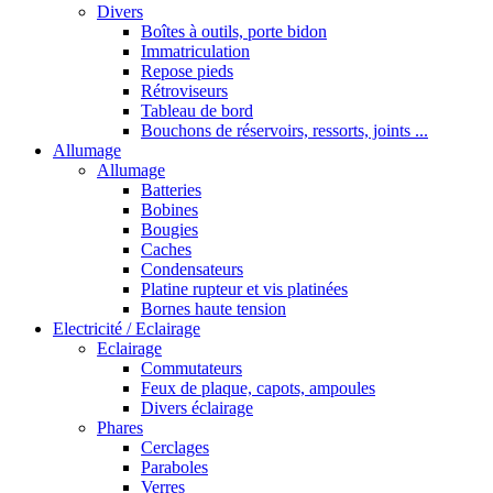
Divers
Boîtes à outils, porte bidon
Immatriculation
Repose pieds
Rétroviseurs
Tableau de bord
Bouchons de réservoirs, ressorts, joints ...
Allumage
Allumage
Batteries
Bobines
Bougies
Caches
Condensateurs
Platine rupteur et vis platinées
Bornes haute tension
Electricité / Eclairage
Eclairage
Commutateurs
Feux de plaque, capots, ampoules
Divers éclairage
Phares
Cerclages
Paraboles
Verres