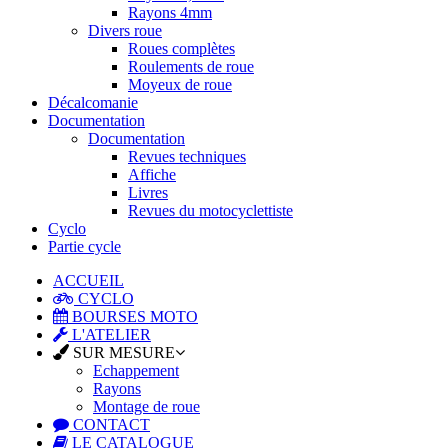
Rayons 4mm
Divers roue
Roues complètes
Roulements de roue
Moyeux de roue
Décalcomanie
Documentation
Documentation
Revues techniques
Affiche
Livres
Revues du motocyclettiste
Cyclo
Partie cycle
ACCUEIL
CYCLO
BOURSES MOTO
L'ATELIER
SUR MESURE
Echappement
Rayons
Montage de roue
CONTACT
LE CATALOGUE