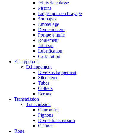
Joints de culasse
Pistons
Lièges pour embrayage
Soupapes
Embiellage
Divers moteur
Pompe à huile
Roulement
Joint spi
Lubrification
Carburation
Echappement
Echappement
Divers echappement
Silencieux
Tubes
Colliers
Ecrous
Transmission
Transmission
Couronnes
Pignons
Divers transmission
Chaînes
Roue