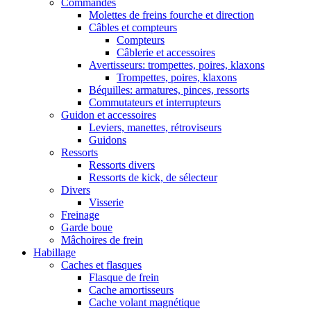
Commandes
Molettes de freins fourche et direction
Câbles et compteurs
Compteurs
Câblerie et accessoires
Avertisseurs: trompettes, poires, klaxons
Trompettes, poires, klaxons
Béquilles: armatures, pinces, ressorts
Commutateurs et interrupteurs
Guidon et accessoires
Leviers, manettes, rétroviseurs
Guidons
Ressorts
Ressorts divers
Ressorts de kick, de sélecteur
Divers
Visserie
Freinage
Garde boue
Mâchoires de frein
Habillage
Caches et flasques
Flasque de frein
Cache amortisseurs
Cache volant magnétique