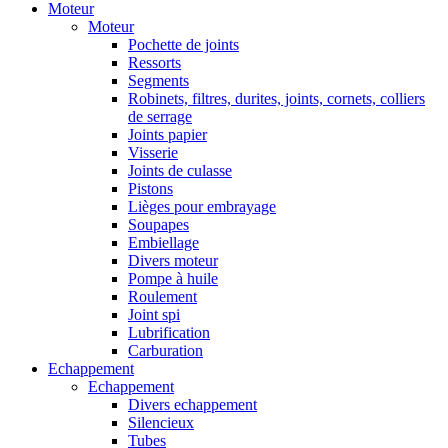
Moteur
Moteur
Pochette de joints
Ressorts
Segments
Robinets, filtres, durites, joints, cornets, colliers
de serrage
Joints papier
Visserie
Joints de culasse
Pistons
Lièges pour embrayage
Soupapes
Embiellage
Divers moteur
Pompe à huile
Roulement
Joint spi
Lubrification
Carburation
Echappement
Echappement
Divers echappement
Silencieux
Tubes