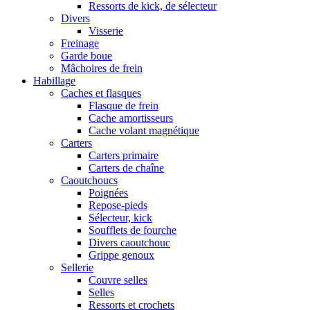
Ressorts de kick, de sélecteur
Divers
Visserie
Freinage
Garde boue
Mâchoires de frein
Habillage
Caches et flasques
Flasque de frein
Cache amortisseurs
Cache volant magnétique
Carters
Carters primaire
Carters de chaîne
Caoutchoucs
Poignées
Repose-pieds
Sélecteur, kick
Soufflets de fourche
Divers caoutchouc
Grippe genoux
Sellerie
Couvre selles
Selles
Ressorts et crochets