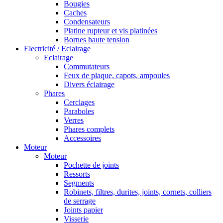
Bougies
Caches
Condensateurs
Platine rupteur et vis platinées
Bornes haute tension
Electricité / Eclairage
Eclairage
Commutateurs
Feux de plaque, capots, ampoules
Divers éclairage
Phares
Cerclages
Paraboles
Verres
Phares complets
Accessoires
Moteur
Moteur
Pochette de joints
Ressorts
Segments
Robinets, filtres, durites, joints, cornets, colliers
de serrage
Joints papier
Visserie