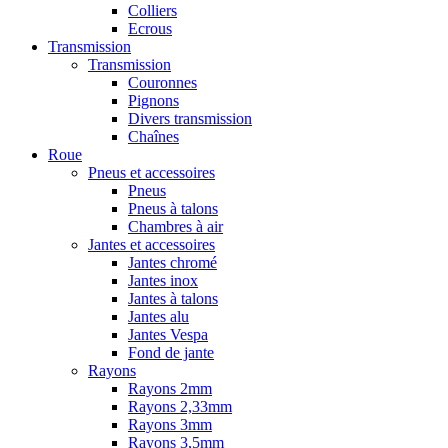
Colliers
Ecrous
Transmission
Transmission
Couronnes
Pignons
Divers transmission
Chaînes
Roue
Pneus et accessoires
Pneus
Pneus à talons
Chambres à air
Jantes et accessoires
Jantes chromé
Jantes inox
Jantes à talons
Jantes alu
Jantes Vespa
Fond de jante
Rayons
Rayons 2mm
Rayons 2,33mm
Rayons 3mm
Rayons 3,5mm