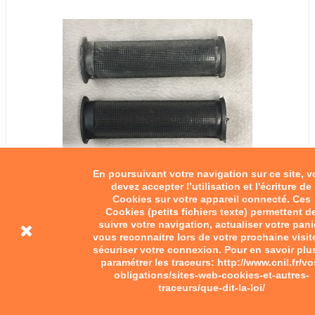
En poursuivant votre navigation sur ce site, 
devez accepter l’utilisation et l'écriture de
Cookies sur votre appareil connecté. Ces
Cookies (petits fichiers texte) permettent d
Poignées à dessin quadrillé.
suivre votre navigation, actualiser votre pani
vous reconnaitre lors de votre prochaine visit
sécuriser votre connexion. Pour en savoir plu
12,00 €
paramétrer les traceurs: http://www.cnil.fr/vo
obligations/sites-web-cookies-et-autres-
Ajouter au panier
traceurs/que-dit-la-loi/