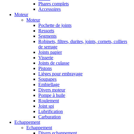
Phares complets
Accessoires
Moteur
Moteur
Pochette de joints
Ressorts
Segments
Robinets, filtres, durites, joints, cornets, colliers
de serrage
Joints papier
Visserie
Joints de culasse
Pistons
Lièges pour embrayage
Soupapes
Embiellage
Divers moteur
Pompe à huile
Roulement
Joint spi
Lubrification
Carburation
Echappement
Echappement
Divers echappement