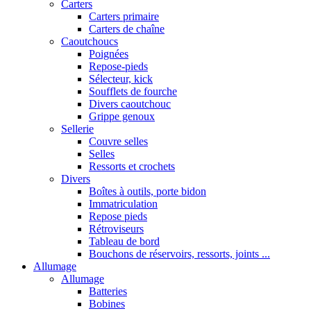
Carters
Carters primaire
Carters de chaîne
Caoutchoucs
Poignées
Repose-pieds
Sélecteur, kick
Soufflets de fourche
Divers caoutchouc
Grippe genoux
Sellerie
Couvre selles
Selles
Ressorts et crochets
Divers
Boîtes à outils, porte bidon
Immatriculation
Repose pieds
Rétroviseurs
Tableau de bord
Bouchons de réservoirs, ressorts, joints ...
Allumage
Allumage
Batteries
Bobines