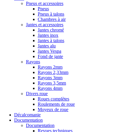
Pneus et accessoires
Pneus
Pneus à talons
Chambres à air
Jantes et accessoires
Jantes chromé
Jantes inox
Jantes à talons
Jantes alu
Jantes Vespa
Fond de jante
Rayons
Rayons 2mm
Rayons 2,33mm
Rayons 3mm
Rayons 3,5mm
Rayons 4mm
Divers roue
Roues complètes
Roulements de roue
Moyeux de roue
Décalcomanie
Documentation
Documentation
Revues techniques