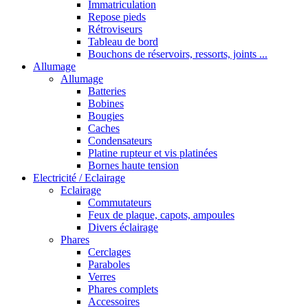
Immatriculation
Repose pieds
Rétroviseurs
Tableau de bord
Bouchons de réservoirs, ressorts, joints ...
Allumage
Allumage
Batteries
Bobines
Bougies
Caches
Condensateurs
Platine rupteur et vis platinées
Bornes haute tension
Electricité / Eclairage
Eclairage
Commutateurs
Feux de plaque, capots, ampoules
Divers éclairage
Phares
Cerclages
Paraboles
Verres
Phares complets
Accessoires