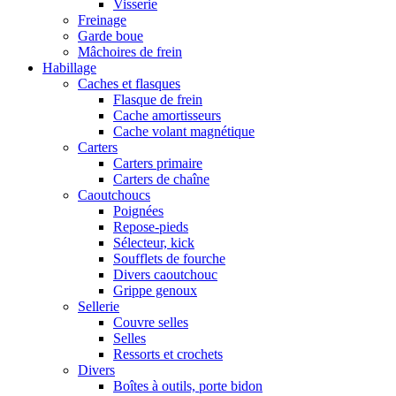
Visserie
Freinage
Garde boue
Mâchoires de frein
Habillage
Caches et flasques
Flasque de frein
Cache amortisseurs
Cache volant magnétique
Carters
Carters primaire
Carters de chaîne
Caoutchoucs
Poignées
Repose-pieds
Sélecteur, kick
Soufflets de fourche
Divers caoutchouc
Grippe genoux
Sellerie
Couvre selles
Selles
Ressorts et crochets
Divers
Boîtes à outils, porte bidon