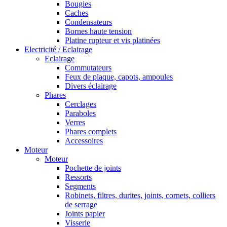
Bougies
Caches
Condensateurs
Bornes haute tension
Platine rupteur et vis platinées
Electricité / Eclairage
Eclairage
Commutateurs
Feux de plaque, capots, ampoules
Divers éclairage
Phares
Cerclages
Paraboles
Verres
Phares complets
Accessoires
Moteur
Moteur
Pochette de joints
Ressorts
Segments
Robinets, filtres, durites, joints, cornets, colliers
de serrage
Joints papier
Visserie