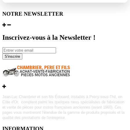
NOTRE NEWSLETTER
Inscrivez-vous à la Newsletter !
S'inscrire
Jean-Luc Chambrier et son fils Édouard, installés à Précy-sous-Thil, en
Côte d'Or, comptent parmi les quelques rares
spécialistes de fabrication
et vente de pièces pour motos françaises anciennes (avant 1960).
Ces
pages vous montreront l'étendue de la gamme de produits proposés et la
qualité des prestations de l'entreprise.
INFORMATION