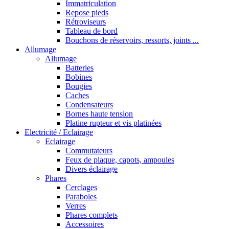
Immatriculation
Repose pieds
Rétroviseurs
Tableau de bord
Bouchons de réservoirs, ressorts, joints ...
Allumage
Allumage
Batteries
Bobines
Bougies
Caches
Condensateurs
Bornes haute tension
Platine rupteur et vis platinées
Electricité / Eclairage
Eclairage
Commutateurs
Feux de plaque, capots, ampoules
Divers éclairage
Phares
Cerclages
Paraboles
Verres
Phares complets
Accessoires