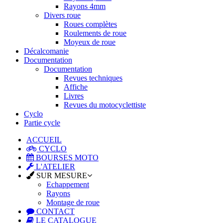
Rayons 4mm
Divers roue
Roues complètes
Roulements de roue
Moyeux de roue
Décalcomanie
Documentation
Documentation
Revues techniques
Affiche
Livres
Revues du motocyclettiste
Cyclo
Partie cycle
ACCUEIL
CYCLO
BOURSES MOTO
L'ATELIER
SUR MESURE
Echappement
Rayons
Montage de roue
CONTACT
LE CATALOGUE