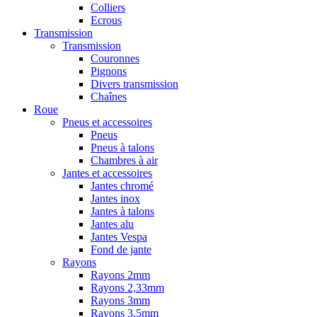
Colliers
Ecrous
Transmission
Transmission
Couronnes
Pignons
Divers transmission
Chaînes
Roue
Pneus et accessoires
Pneus
Pneus à talons
Chambres à air
Jantes et accessoires
Jantes chromé
Jantes inox
Jantes à talons
Jantes alu
Jantes Vespa
Fond de jante
Rayons
Rayons 2mm
Rayons 2,33mm
Rayons 3mm
Rayons 3,5mm