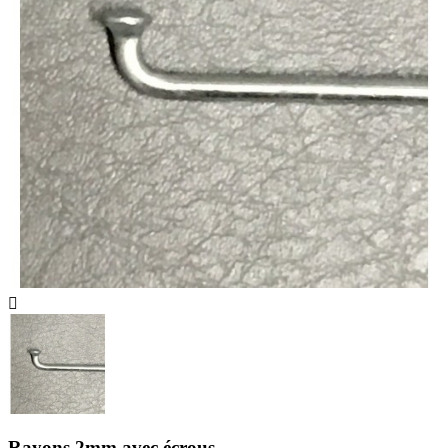

Rayons 2mm avec écrous