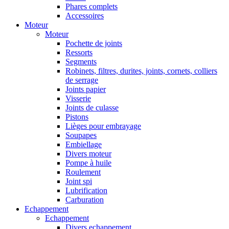
Phares complets
Accessoires
Moteur
Moteur
Pochette de joints
Ressorts
Segments
Robinets, filtres, durites, joints, cornets, colliers
de serrage
Joints papier
Visserie
Joints de culasse
Pistons
Lièges pour embrayage
Soupapes
Embiellage
Divers moteur
Pompe à huile
Roulement
Joint spi
Lubrification
Carburation
Echappement
Echappement
Divers echappement