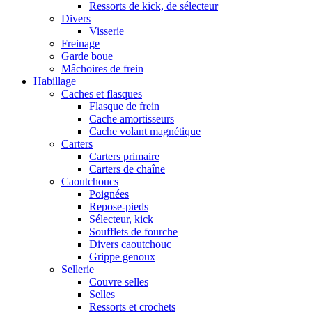
Ressorts de kick, de sélecteur
Divers
Visserie
Freinage
Garde boue
Mâchoires de frein
Habillage
Caches et flasques
Flasque de frein
Cache amortisseurs
Cache volant magnétique
Carters
Carters primaire
Carters de chaîne
Caoutchoucs
Poignées
Repose-pieds
Sélecteur, kick
Soufflets de fourche
Divers caoutchouc
Grippe genoux
Sellerie
Couvre selles
Selles
Ressorts et crochets