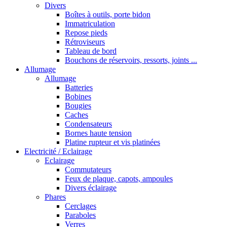
Divers
Boîtes à outils, porte bidon
Immatriculation
Repose pieds
Rétroviseurs
Tableau de bord
Bouchons de réservoirs, ressorts, joints ...
Allumage
Allumage
Batteries
Bobines
Bougies
Caches
Condensateurs
Bornes haute tension
Platine rupteur et vis platinées
Electricité / Eclairage
Eclairage
Commutateurs
Feux de plaque, capots, ampoules
Divers éclairage
Phares
Cerclages
Paraboles
Verres