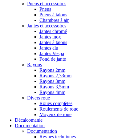
Pneus et accessoires
Pneus
Pneus à talons
Chambres à air
Jantes et accessoires
Jantes chromé
Jantes inox
Jantes à talons
Jantes alu
Jantes Vespa
Fond de jante
Rayons
Rayons 2mm
Rayons 2,33mm
Rayons 3mm
Rayons 3,5mm
Rayons 4mm
Divers roue
Roues complètes
Roulements de roue
Moyeux de roue
Décalcomanie
Documentation
Documentation
Revues techniques