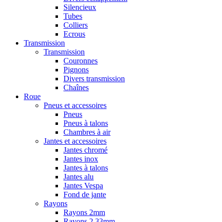
Silencieux
Tubes
Colliers
Ecrous
Transmission
Transmission
Couronnes
Pignons
Divers transmission
Chaînes
Roue
Pneus et accessoires
Pneus
Pneus à talons
Chambres à air
Jantes et accessoires
Jantes chromé
Jantes inox
Jantes à talons
Jantes alu
Jantes Vespa
Fond de jante
Rayons
Rayons 2mm
Rayons 2,33mm