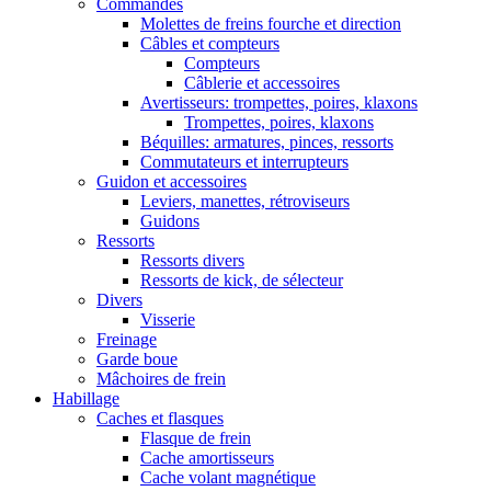
Commandes
Molettes de freins fourche et direction
Câbles et compteurs
Compteurs
Câblerie et accessoires
Avertisseurs: trompettes, poires, klaxons
Trompettes, poires, klaxons
Béquilles: armatures, pinces, ressorts
Commutateurs et interrupteurs
Guidon et accessoires
Leviers, manettes, rétroviseurs
Guidons
Ressorts
Ressorts divers
Ressorts de kick, de sélecteur
Divers
Visserie
Freinage
Garde boue
Mâchoires de frein
Habillage
Caches et flasques
Flasque de frein
Cache amortisseurs
Cache volant magnétique