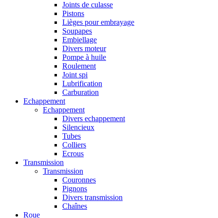
Joints de culasse
Pistons
Lièges pour embrayage
Soupapes
Embiellage
Divers moteur
Pompe à huile
Roulement
Joint spi
Lubrification
Carburation
Echappement
Echappement
Divers echappement
Silencieux
Tubes
Colliers
Ecrous
Transmission
Transmission
Couronnes
Pignons
Divers transmission
Chaînes
Roue