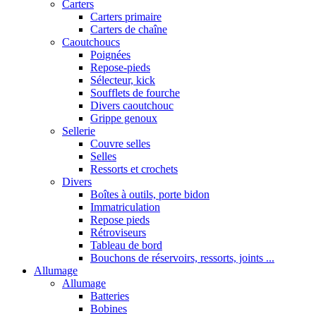
Carters
Carters primaire
Carters de chaîne
Caoutchoucs
Poignées
Repose-pieds
Sélecteur, kick
Soufflets de fourche
Divers caoutchouc
Grippe genoux
Sellerie
Couvre selles
Selles
Ressorts et crochets
Divers
Boîtes à outils, porte bidon
Immatriculation
Repose pieds
Rétroviseurs
Tableau de bord
Bouchons de réservoirs, ressorts, joints ...
Allumage
Allumage
Batteries
Bobines